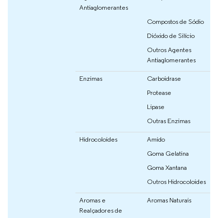
Antiaglomerantes
Compostos de Sódio
Dióxido de Silício
Outros Agentes
Antiaglomerantes
Enzimas
Carboidrase
Protease
Lipase
Outras Enzimas
Hidrocoloides
Amido
Goma Gelatina
Goma Xantana
Outros Hidrocoloides
Aromas e
Aromas Naturais
Realçadores de