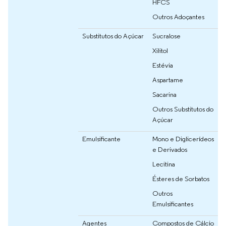
HFCS
Outros Adoçantes
Substitutos do Açúcar
Sucralose
Xilitol
Estévia
Aspartame
Sacarina
Outros Substitutos do
Açúcar
Emulsificante
Mono e Diglicerídeos
e Derivados
Lecitina
Ésteres de Sorbatos
Outros
Emulsificantes
Agentes
Compostos de Cálcio