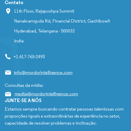
Contato
11th Floor, Rajapushpa Summit
Nanakramguda Rd, Financial District, Gachibowli
Hyderabad, Telangana - 500032
India
+1 617-765-2493
info@mordorintelligence.com
Consultas da mídia:
media@mordorintelligence.com
JUNTE-SE A NÓS
Estamos sempre buscando contratar pessoas talentosas com
proporções iguais e extraordinárias de experiência no setor,
capacidade de resolver problemas e inclinação.