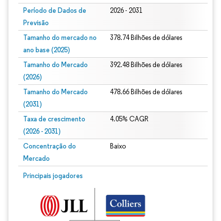
Período de Dados de
2026 - 2031
Previsão
Tamanho do mercado no
378.74 Bilhões de dólares
ano base (2025)
Tamanho do Mercado
392.48 Bilhões de dólares
(2026)
Tamanho do Mercado
478.66 Bilhões de dólares
(2031)
Taxa de crescimento
4.05% CAGR
(2026 - 2031)
Concentração do
Baixo
Mercado
Imagem © Mordor Intelligence. O reuso requer atribuição conforme CC BY 4.0.
Principais jogadores