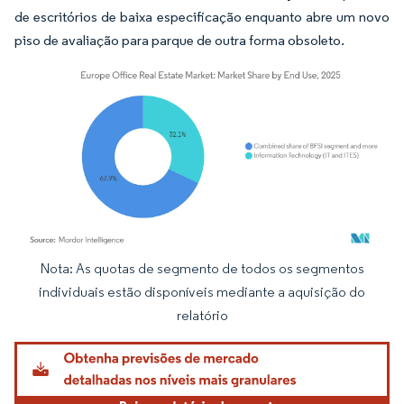
de escritórios de baixa especificação enquanto abre um novo
piso de avaliação para parque de outra forma obsoleto.
Nota: As quotas de segmento de todos os segmentos
Imagem © Mordor Intelligence. O reuso requer atribuição conforme CC BY 4.0.
individuais estão disponíveis mediante a aquisição do
relatório