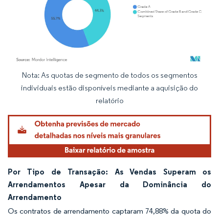
Nota: As quotas de segmento de todos os segmentos
Imagem © Mordor Intelligence. O reuso requer atribuição conforme CC BY 4.0.
individuais estão disponíveis mediante a aquisição do
relatório
Por Tipo de Transação: As Vendas Superam os
Arrendamentos Apesar da Dominância do
Arrendamento
Os contratos de arrendamento captaram 74,88% da quota do