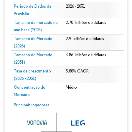
Período de Dados de
2026 - 2031
Previsão
Tamanho do mercado no
2.70 Trilhões de dólares
ano base (2025)
Tamanho do Mercado
2.9 Trilhões de dólares
(2026)
Tamanho do Mercado
3.86 Trilhões de dólares
(2031)
Taxa de crescimento
5.88% CAGR
(2026 - 2031)
Concentração do
Médio
Mercado
Imagem © Mordor Intelligence. O reuso requer atribuição conforme CC BY 4.0.
Principais jogadores