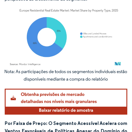
Imagem © Mordor Intelligence. O reuso requer atribuição conforme CC BY 4.0.
Por Faixa de Preço: O Segmento Acessível Acelera com
Ventos Favoráveis de Políticas Apesar do Domínio do