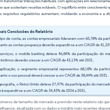
em transformar interações habituais com aplicações em relaciona
o que sustentam receitas estáveis. O equilíbrio entre crescimento 
os requisitos regulatórios aumentam, moldando a economia e a d
pais Conclusões do Relatório
tipo de conta, as contas empresariais lideraram com 65,78% da pa
anto as contas poupança deverão expandir-se a um CAGR de 41,33
serviços, o mobile banking deteve 46,84% da participação do 
éstimos deverão crescer a um CAGR de 43,13% até 2031.
aplicação, o segmento empresarial representou 68,18% da part
anto o uso pessoal deverá crescer a um CAGR de 38,44% até 2031.
geografia, o Reino Unido deteve 27,97% da participação do merca
rá expandir-se a um CAGR de 34,43% de 2026 a 2031.
úmeros de tamanho de mercado e previsão neste relatório são gera
elligence, atualizada com os dados e insights mais recentes disponí