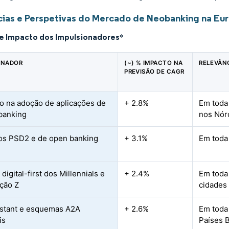
ias e Perspetivas do Mercado de Neobanking na Eu
de Impacto dos Impulsionadores
*
ONADOR
(~) % IMPACTO NA
RELEVÂN
PREVISÃO DE CAGR
 na adoção de aplicações de
+ 2.8%
Em toda 
banking
nos Nór
os PSD2 e de open banking
+ 3.1%
Em toda
digital-first dos Millennials e
+ 2.4%
Em toda
ção Z
cidades
stant e esquemas A2A
+ 2.6%
Em toda 
is
Países 