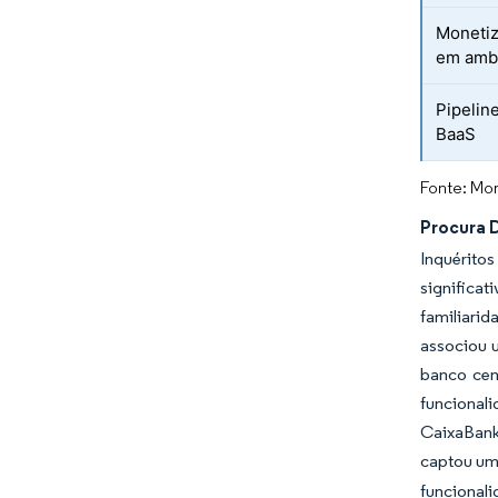
Monetiz
em ambi
Pipelin
BaaS
Fonte: Mor
Procura D
Inquérito
significa
familiari
associou u
banco cen
funcionali
CaixaBank 
captou uma
funcional