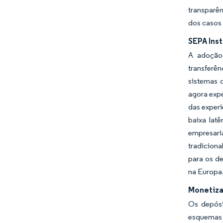
transparên
dos casos
SEPA Ins
A adoção 
transferên
sistemas 
agora expe
das exper
baixa lat
empresari
tradicion
para os d
na Europa
Monetiza
Os depósi
esquemas d