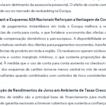
cia em detrimento da assessoria presencial. O efeito de coorte con
 de uso no mercado de neobanking na Europa.
tant e Esquemas A2A Nacionais Reforçam a Vantagem de Cu
de pagamentos instantâneos em toda a Europa melhora a velo
cias de conta para conta, o que fortalece a economia das ofertas
de compensação domésticos e pan-europeus. A disponibilidade em 
ctativas centrais dos clientes para pagamentos recorrentes, transfe
iências de produto em toda a região. Os neobancos operam núcle
ência e custos marginais mínimos, o que sustenta proposições de
al. À medida que o uso de conta para conta aumenta no checkout 
al dos esquemas de cartões torna-se menos central no mix de rec
esafiantes quando combinados com controlos de risco consistente
.
ção de Rendimentos de Juros em Ambiente de Taxas Cres
tos de retalho são a principal base de financiamento para muita
e garantia nacionais a fornecer cobertura que sustenta a confianç