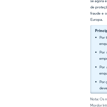
se agora 
de proteçã
fraude e 
Europa.
Princi
Por 
enqu
Por 
empr
Por 
enqu
Por 
deve
Nota: Os n
Mordor Int