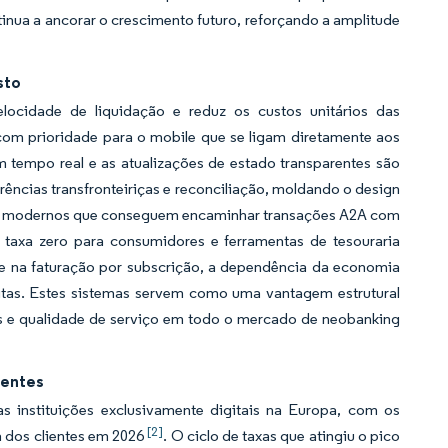
tinua a ancorar o crescimento futuro, reforçando a amplitude
sto
cidade de liquidação e reduz os custos unitários das
 com prioridade para o mobile que se ligam diretamente aos
tempo real e as atualizações de estado transparentes são
rências transfronteiriças e reconciliação, moldando o design
os modernos que conseguem encaminhar transações A2A com
 taxa zero para consumidores e ferramentas de tesouraria
e na faturação por subscrição, a dependência da economia
eitas. Estes sistemas servem como uma vantagem estrutural
s e qualidade de serviço em todo o mercado de neobanking
centes
s instituições exclusivamente digitais na Europa, com os
[2]
a dos clientes em 2026
. O ciclo de taxas que atingiu o pico