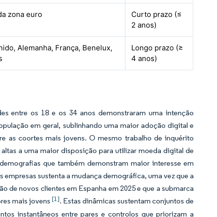
da zona euro
Curto prazo (≤
2 anos)
nido, Alemanha, França, Benelux,
Longo prazo (≥
s
4 anos)
des entre os 18 e os 34 anos demonstraram uma intenção
população em geral, sublinhando uma maior adoção digital e
tre as coortes mais jovens. O mesmo trabalho de inquérito
altas a uma maior disposição para utilizar moeda digital de
 a demografias que também demonstram maior interesse em
l das empresas sustenta a mudança demográfica, uma vez que a
ição de novos clientes em Espanha em 2025 e que a submarca
[1]
ores mais jovens
. Estas dinâmicas sustentam conjuntos de
tos instantâneos entre pares e controlos que priorizam a