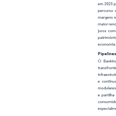
em 2023 p
percurso 
margens re
maior rend
juros com
patrimóni
economia 
Pipeline
O Banking
transfron
infraestru
e continu
modulares
e partilh
consumidor
especialme