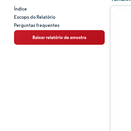
Índice
Tamanho e participação de mercado
Escopo do Relatório
Perguntas frequentes
Análise de mercado
Tendências e insights
Análise de segmentos
Análise geográfica
Panorama competitivo
Principais jogadores
Desenvolvimentos da indústria