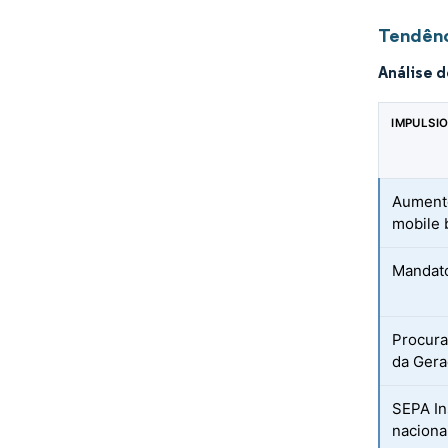
Tendênc
Análise 
IMPULSI
Aumento
mobile 
Mandat
Procura 
da Gera
SEPA In
naciona