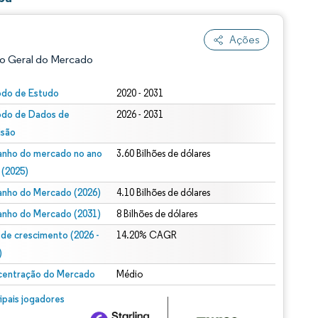
Ações
o Geral do Mercado
odo de Estudo
2020 - 2031
odo de Dados de
2026 - 2031
isão
nho do mercado no ano
3.60 Bilhões de dólares
 (2025)
nho do Mercado (2026)
4.10 Bilhões de dólares
ão conforme CC BY 4.0.
nho do Mercado (2031)
8 Bilhões de dólares
 de crescimento (2026 -
14.20% CAGR
)
entração do Mercado
Médio
m © Mordor Intelligence. O reuso requer atribuição conforme CC BY 4.0.
cipais jogadores