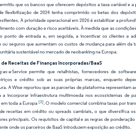
ermitiu que os bancos que oferecem depósitos a taxa variável e a
de flexibilização de 2024 tenha comprimido os betas dos depósito
silientes. A prioridade operacional em 2026 é estabilizar a profun
imento com duração e risco aceitáveis. À medida que as condições 
o ponto de entrada e, em seguida, a incentivar os clientes a ad
o ou seguros que aumentam os custos de mudança para além da ta
unitária sustentável no mercado de neobanking na Europa.
s de Receitas de Finanças Incorporadas/BaaS
-as-a-Service permite que retalhistas, fornecedores de softwa
teiriços e crédito sob as suas próprias marcas, enquanto de
tura. A Wise reportou que as parcerias de plataforma representam a
a a incorporar infraestrutura multimoeda nos ecossistemas de pa
[3]
 em toda a Europa
. O modelo comercial combina taxas por tran
a de receitas em crédito ou spreads cambiais, o que diversifica 
es principais. Os requisitos de capital e as regras de ponderação
nte onde os parceiros de BaaS introduzem exposição ao crédito.