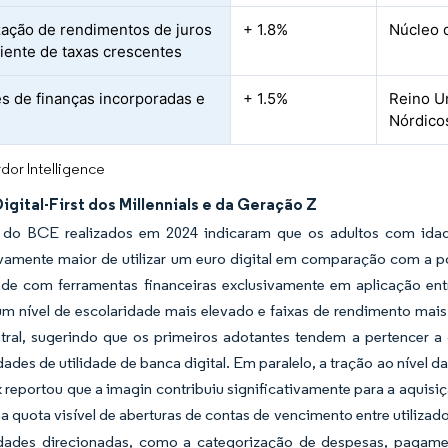
ação de rendimentos de juros
+ 1.8%
Núcleo 
ente de taxas crescentes
es de finanças incorporadas e
+ 1.5%
Reino U
Nórdico
dor Intelligence
igital-First dos Millennials e da Geração Z
s do BCE realizados em 2024 indicaram que os adultos com ida
tivamente maior de utilizar um euro digital em comparação com a 
dade com ferramentas financeiras exclusivamente em aplicação en
m nível de escolaridade mais elevado e faixas de rendimento mais 
tral, sugerindo que os primeiros adotantes tendem a pertencer
dades de utilidade de banca digital. Em paralelo, a tração ao níve
reportou que a imagin contribuiu significativamente para a aquis
 quota visível de aberturas de contas de vencimento entre utilizad
idades direcionadas, como a categorização de despesas, pagamen