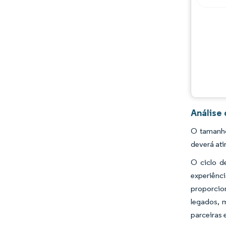
Análise
O tamanho
deverá ati
O ciclo d
experiênc
proporcio
legados, 
parceiras 