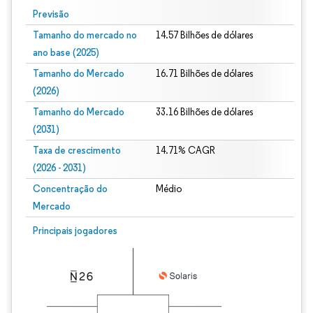
Previsão
Tamanho do mercado no
14.57 Bilhões de dólares
ano base (2025)
Tamanho do Mercado
16.71 Bilhões de dólares
(2026)
Tamanho do Mercado
33.16 Bilhões de dólares
(2031)
Taxa de crescimento
14.71% CAGR
(2026 - 2031)
Concentração do
Médio
Mercado
Imagem © Mordor Intelligence. O reuso requer atribuição conforme CC BY 4.0.
Principais jogadores