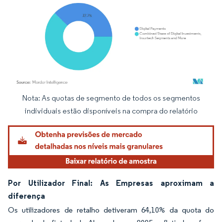
Nota: As quotas de segmento de todos os segmentos
Imagem © Mordor Intelligence. O reuso requer atribuição conforme CC BY 4.0.
individuais estão disponíveis na compra do relatório
Por Utilizador Final: As Empresas aproximam a
diferença
Os utilizadores de retalho detiveram 64,10% da quota do