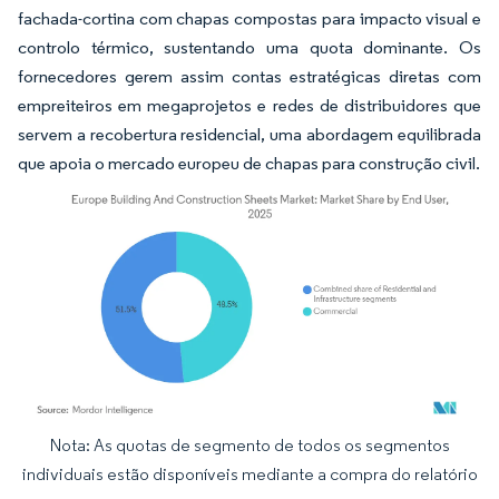
fachada-cortina com chapas compostas para impacto visual e
controlo térmico, sustentando uma quota dominante. Os
fornecedores gerem assim contas estratégicas diretas com
empreiteiros em megaprojetos e redes de distribuidores que
servem a recobertura residencial, uma abordagem equilibrada
que apoia o mercado europeu de chapas para construção civil.
Nota: As quotas de segmento de todos os segmentos
Imagem © Mordor Intelligence. O reuso requer atribuição conforme CC BY 4.0.
individuais estão disponíveis mediante a compra do relatório