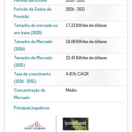
Período de Estudo
2020 - 2031
Período de Dados de
2026 - 2031
Previsão
Tamanho do mercado no
17.32 Bilhões de dólares
ano base (2025)
Tamanho do Mercado
18.08 Bilhões de dólares
(2026)
Tamanho do Mercado
22.43 Bilhões de dólares
(2031)
Taxa de crescimento
4.41% CAGR
(2026 - 2031)
Concentração do
Médio
Mercado
Imagem © Mordor Intelligence. O reuso requer atribuição conforme CC BY 4.0.
Principais jogadores