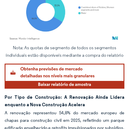
Nota: As quotas de segmento de todos os segmentos
Imagem © Mordor Intelligence. O reuso requer atribuição conforme CC BY 4.0.
individuais estão disponíveis mediante a compra do relatório
Por Tipo de Construção: A Renovação Ainda Lidera
enquanto a Nova Construção Acelera
A renovação representou 54,8% do mercado europeu de
chapas para construção civil em 2025, refletindo um parque
edificado envelhecido e retrofits impulsionados por subsídios.