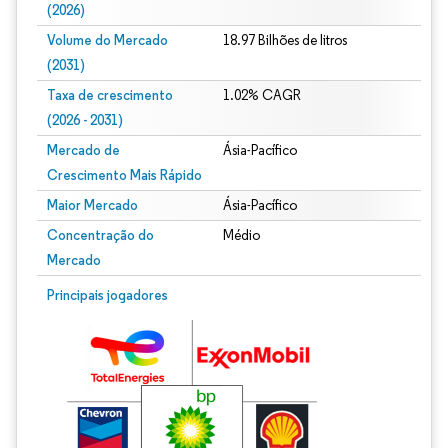
(2026)
Volume do Mercado
18.97 Bilhões de litros
(2031)
Taxa de crescimento
1.02% CAGR
(2026 - 2031)
Mercado de
Ásia-Pacífico
Crescimento Mais Rápido
Maior Mercado
Ásia-Pacífico
Concentração do
Médio
Mercado
Imagem © Mordor Intelligence. O reuso requer atribuição conforme CC BY 4.0.
Principais jogadores