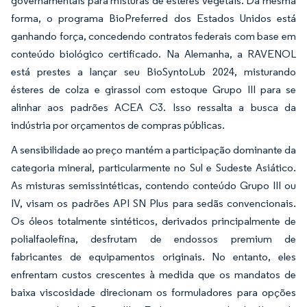
governamentais para misturas de ésteres vegetais. Da mesma
forma, o programa BioPreferred dos Estados Unidos está
ganhando força, concedendo contratos federais com base em
conteúdo biológico certificado. Na Alemanha, a RAVENOL
está prestes a lançar seu BioSyntoLub 2024, misturando
ésteres de colza e girassol com estoque Grupo III para se
alinhar aos padrões ACEA C3. Isso ressalta a busca da
indústria por orçamentos de compras públicas.
A sensibilidade ao preço mantém a participação dominante da
categoria mineral, particularmente no Sul e Sudeste Asiático.
As misturas semissintéticas, contendo conteúdo Grupo III ou
IV, visam os padrões API SN Plus para sedãs convencionais.
Os óleos totalmente sintéticos, derivados principalmente de
polialfaolefina, desfrutam de endossos premium de
fabricantes de equipamentos originais. No entanto, eles
enfrentam custos crescentes à medida que os mandatos de
baixa viscosidade direcionam os formuladores para opções