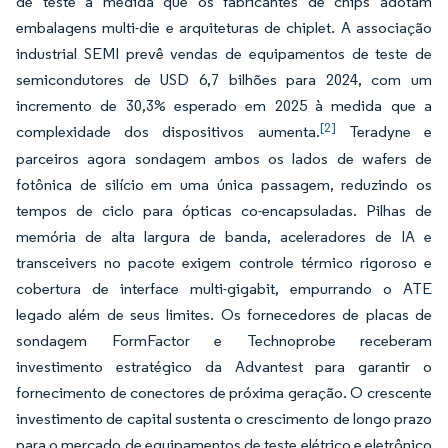
de teste à medida que os fabricantes de chips adotam
embalagens multi-die e arquiteturas de chiplet. A associação
industrial SEMI prevê vendas de equipamentos de teste de
semicondutores de USD 6,7 bilhões para 2024, com um
incremento de 30,3% esperado em 2025 à medida que a
[2]
complexidade dos dispositivos aumenta.
Teradyne e
parceiros agora sondagem ambos os lados de wafers de
fotônica de silício em uma única passagem, reduzindo os
tempos de ciclo para ópticas co-encapsuladas. Pilhas de
memória de alta largura de banda, aceleradores de IA e
transceivers no pacote exigem controle térmico rigoroso e
cobertura de interface multi-gigabit, empurrando o ATE
legado além de seus limites. Os fornecedores de placas de
sondagem FormFactor e Technoprobe receberam
investimento estratégico da Advantest para garantir o
fornecimento de conectores de próxima geração. O crescente
investimento de capital sustenta o crescimento de longo prazo
para o mercado de equipamentos de teste elétrico e eletrônico