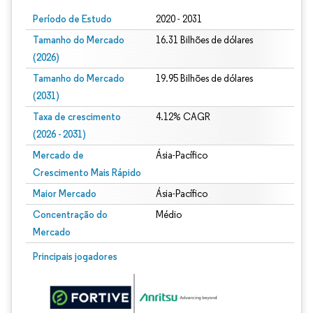
Período de Estudo
2020 - 2031
Tamanho do Mercado
16.31 Bilhões de dólares
(2026)
Tamanho do Mercado
19.95 Bilhões de dólares
(2031)
Taxa de crescimento
4.12% CAGR
(2026 - 2031)
Mercado de
Ásia-Pacífico
Crescimento Mais Rápido
Maior Mercado
Ásia-Pacífico
Concentração do
Médio
Mercado
Imagem © Mordor Intelligence. O reuso requer atribuição conforme CC BY 4.0.
Principais jogadores