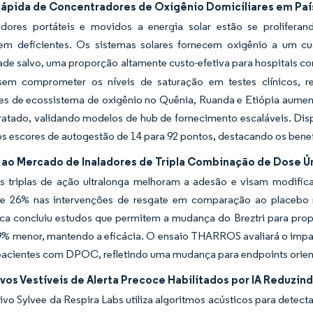
ápida de Concentradores de Oxigênio Domiciliares em Pa
dores portáteis e movidos a energia solar estão se proliferand
m deficientes. Os sistemas solares fornecem oxigênio a um cu
de salvo, uma proporção altamente custo-efetiva para hospitais co
sem comprometer os níveis de saturação em testes clínicos, r
es de ecossistema de oxigênio no Quênia, Ruanda e Etiópia aumen
ratado, validando modelos de hub de fornecimento escaláveis. Disp
os escores de autogestão de 14 para 92 pontos, destacando os ben
ao Mercado de Inaladores de Tripla Combinação de Dose Ún
as triplas de ação ultralonga melhoram a adesão e visam modif
e 26% nas intervenções de resgate em comparação ao placebo 
ca concluiu estudos que permitem a mudança do Breztri para pro
,9% menor, mantendo a eficácia. O ensaio THARROS avaliará o impa
pacientes com DPOC, refletindo uma mudança para endpoints orient
ivos Vestíveis de Alerta Precoce Habilitados por IA Reduzi
ivo Sylvee da Respira Labs utiliza algoritmos acústicos para dete