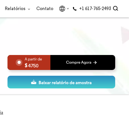
Relatórios
Contato
+1 617-765-2493
4750
ia