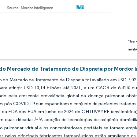
*Isen
nenhu
 do Mercado de Tratamento de Dispneia por Mordor I
 do Mercado de Tratamento de Dispneia foi avaliado em USD 7,02 b
ara atingir USD 10,14 bilhões até 2031, a um CAGR de 6,32% dur
ado pela crescente prevalência global da doença pulmonar obstr
es pós-COVID-19 que expandiram o conjunto de pacientes tratados.
 da FDA dos EUA em junho de 2024 do OHTUVAYRE (ensifentrina
[1]
m duas décadas.
A adoção de tecnologias de oxigênio domicil
ção pulmonar virtual e os concentradores portáteis se tornam am
as pelos principais fabricantes farmacêuticos estão ampliando os 