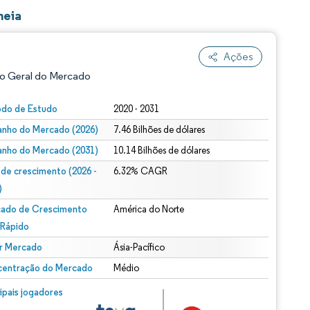
neia
Ações
o Geral do Mercado
odo de Estudo
2020 - 2031
nho do Mercado (2026)
7.46 Bilhões de dólares
nho do Mercado (2031)
10.14 Bilhões de dólares
 de crescimento (2026 -
6.32% CAGR
)
ado de Crescimento
América do Norte
ão conforme CC BY 4.0.
 Rápido
r Mercado
Ásia-Pacífico
entração do Mercado
Médio
m © Mordor Intelligence. O reuso requer atribuição conforme CC BY 4.0.
cipais jogadores