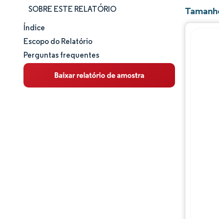
SOBRE ESTE RELATÓRIO
Tamanho
Índice
Tamanho e participação de mercado
Escopo do Relatório
Perguntas frequentes
Análise de mercado
Tendências e insights
Análise de segmentos
Análise geográfica
Panorama competitivo
Principais jogadores
Desenvolvimentos da indústria