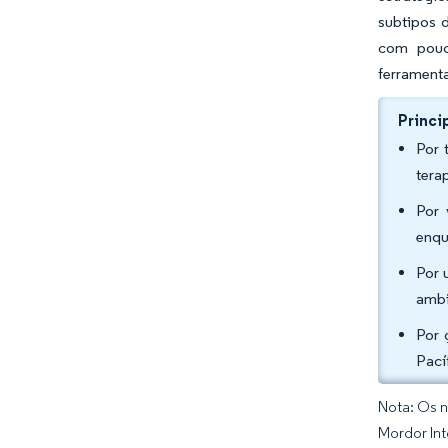
subtipos 
com pouco
ferrament
Princi
Por 
tera
Por 
enqu
Por 
ambi
Por 
Pací
Nota: Os n
Mordor Int