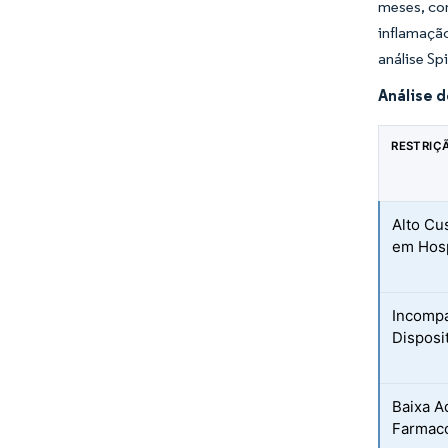
meses, com
inflamaçã
análise Sp
Análise 
RESTRIÇ
Alto Cu
em Hosp
Incompa
Disposi
Baixa A
Farmaco