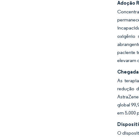
Adoção R
Concentra
permanece
incapacida
oxigênio 
abrangent
paciente t
elevaram 
Chegada 
As terapi
redução d
AstraZene
global 99
em 5.000 
Disposit
O disposit