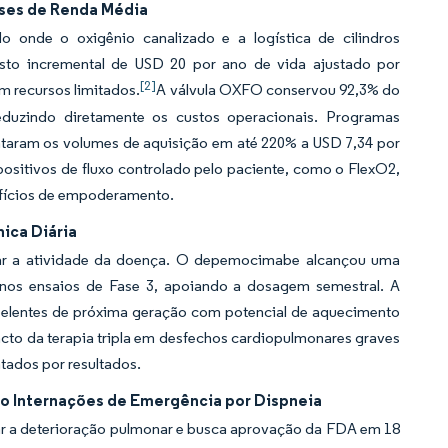
íses de Renda Média
o onde o oxigênio canalizado e a logística de cilindros
sto incremental de USD 20 por ano de vida ajustado por
[2]
m recursos limitados.
A válvula OXFO conservou 92,3% do
eduzindo diretamente os custos operacionais. Programas
taram os volumes de aquisição em até 220% a USD 7,34 por
ositivos de fluxo controlado pelo paciente, como o FlexO2,
efícios de empoderamento.
ica Diária
icar a atividade da doença. O depemocimabe alcançou uma
nos ensaios de Fase 3, apoiando a dosagem semestral. A
pelentes de próxima geração com potencial de aquecimento
cto da terapia tripla em desfechos cardiopulmonares graves
ados por resultados.
ndo Internações de Emergência por Dispneia
ctar a deterioração pulmonar e busca aprovação da FDA em 18