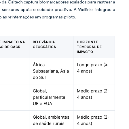
 da Caltech captura biomarcadores exalados para rastrear a
sensores apoia o cuidado proativo. A Wellinks integrou a
do as reinternações em programas-piloto.
DE IMPACTO NA
RELEVÂNCIA
HORIZONTE
ÃO DE CAGR
GEOGRÁFICA
TEMPORAL DE
IMPACTO
África
Longo prazo (≥
Subsaariana, Ásia
4 anos)
do Sul
Global,
Médio prazo (2-
particularmente
4 anos)
UE e EUA
Global, ambientes
Médio prazo (2-
de saúde rurais
4 anos)