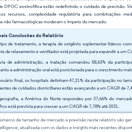
de DPOC eosinofílica estão redefinindo o cuidado de precisão. Si
s recursos, complexidade regulatória para combinações medi
as não farmacológicas moderam o ímpeto do mercado.
pais Conclusões do Relatório
tipo de tratamento, a terapia de oxigênio suplementar liderou co
pia de relaxamento e ventilador está projetada para expandir a um
via de administração, a inalação comandou 58,63% da partici
anto a administração oral está posicionada para o crescimento ma
usuário final, os hospitais detinham 47,21% da participação no t
entes de cuidados domiciliares estão avançando a um CAGR de 7,
geografia, a América do Norte respondeu por 37,66% do mercado
fico está prevista para crescer a um CAGR de 7,78% até 2031.
úmeros de tamanho de mercado e previsão neste relatório são gera
elligence, atualizada com os dados e insights mais recentes disponí