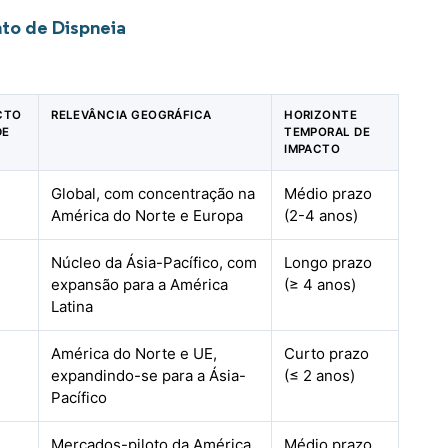
to de Dispneia
ACTO
RELEVÂNCIA GEOGRÁFICA
HORIZONTE
DE
TEMPORAL DE
IMPACTO
Global, com concentração na
Médio prazo
América do Norte e Europa
(2-4 anos)
Núcleo da Ásia-Pacífico, com
Longo prazo
expansão para a América
(≥ 4 anos)
Latina
América do Norte e UE,
Curto prazo
expandindo-se para a Ásia-
(≤ 2 anos)
Pacífico
Mercados-piloto da América
Médio prazo