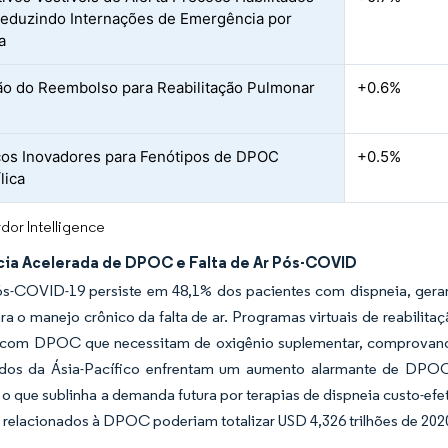
Reduzindo Internações de Emergência por
a
o do Reembolso para Reabilitação Pulmonar
+0.6%
cos Inovadores para Fenótipos de DPOC
+0.5%
lica
dor Intelligence
cia Acelerada de DPOC e Falta de Ar Pós-COVID
ós-COVID-19 persiste em 48,1% dos pacientes com dispneia, gera
ara o manejo crônico da falta de ar. Programas virtuais de reabil
 com DPOC que necessitam de oxigênio suplementar, comprovando a
os da Ásia-Pacífico enfrentam um aumento alarmante de DPOC e
, o que sublinha a demanda futura por terapias de dispneia custo-e
s relacionados à DPOC poderiam totalizar USD 4,326 trilhões de 202