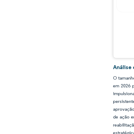
Análise
O tamanho
em 2026 p
impulsion
persistent
aprovação
de ação e
reabilita
estratégic