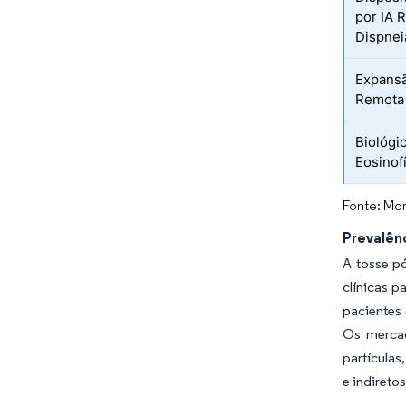
por IA 
Dispnei
Expansã
Remota
Biológi
Eosinofí
Fonte: Mor
Prevalên
A tosse p
clínicas p
pacientes
Os mercad
partículas
e indireto