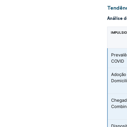
Tendênc
Análise 
IMPULSI
Prevalê
COVID
Adoção 
Domicil
Chegada
Combina
Disposi