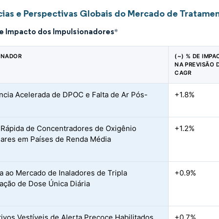
ias e Perspectivas Globais do Mercado de Tratamen
de Impacto dos Impulsionadores
*
ONADOR
(~) % DE IMP
NA PREVISÃO 
CAGR
ncia Acelerada de DPOC e Falta de Ar Pós-
+1.8%
Rápida de Concentradores de Oxigênio
+1.2%
iares em Países de Renda Média
 ao Mercado de Inaladores de Tripla
+0.9%
ção de Dose Única Diária
tivos Vestíveis de Alerta Precoce Habilitados
+0.7%