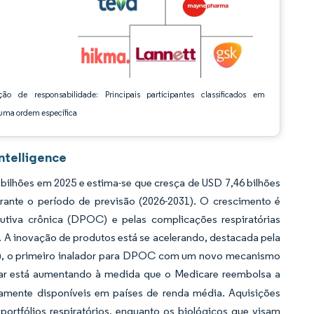
ção de responsabilidade: Principais participantes classificados em
ma ordem específica
ntelligence
ilhões em 2025 e estima-se que cresça de USD 7,46 bilhões
ante o período de previsão (2026-2031). O crescimento é
utiva crônica (DPOC) e pelas complicações respiratórias
 A inovação de produtos está se acelerando, destacada pela
), o primeiro inalador para DPOC com um novo mecanismo
iar está aumentando à medida que o Medicare reembolsa a
plamente disponíveis em países de renda média. Aquisições
portfólios respiratórios, enquanto os biológicos que visam