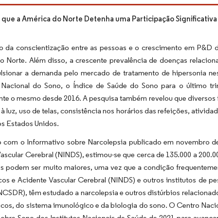
 que a América do Norte Detenha uma Participação Significativ
 da conscientização entre as pessoas e o crescimento em P&D 
o Norte. Além disso, a crescente prevalência de doenças relacion
lsionar a demanda pelo mercado de tratamento de hipersonia nes
Nacional do Sono, o Índice de Saúde do Sono para o último tri
nte o mesmo desde 2016. A pesquisa também revelou que diversos 
à luz, uso de telas, consistência nos horários das refeições, ativida
os Estados Unidos.
 com o Informativo sobre Narcolepsia publicado em novembro de 2
ascular Cerebral (NINDS), estimou-se que cerca de 135.000 a 200.0
s podem ser muito maiores, uma vez que a condição frequentement
cos e Acidente Vascular Cerebral (NINDS) e outros institutos de 
NCSDR), têm estudado a narcolepsia e outros distúrbios relaciona
cos, do sistema imunológico e da biologia do sono. O Centro Naci
sobre Sono dos Institutos Nacionais de Saúde de 2021 para avança