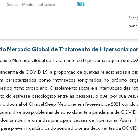
Imagem © Mordor Intelligence. O reuso requer atribuição conforme CC BY 4.0.
*Isen
nenhu
 do Mercado Global de Tratamento de Hipersonia por
 que o Mercado Global de Tratamento de Hipersonia registre um CA
andemia de COVID-19, a proporção de queixas relacionadas a dis
m caracterizados como intrínsecos (originados no próprio org
es do ritmo circadiano. O isolamento social e a interrupção das r
o do estresse psicológico entre as pessoas, o que, por sua vez,
no Journal of Clinical Sleep Medicine em fevereiro de 2021 conclui
ataram diversos problemas de sono durante a pandemia de COVID-19
ados também é uma das principais causas de hipersonia. Assim,
 para prevenir distúrbios do sono adicionais decorrentes da COVID