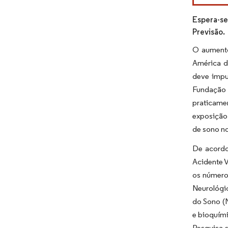
Espera-se
Previsão.
O aumento
América d
deve impu
Fundação 
praticame
exposição 
de sono n
De acordo
Acidente V
os número
Neurológi
do Sono (
e bioquími
Pesquisa 