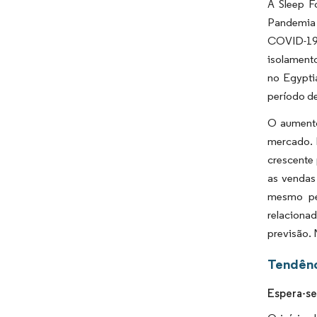
A Sleep F
Pandemia 
COVID-19,
isolamento
no Egypti
período de
O aumento
mercado. 
crescente
as vendas
mesmo pe
relaciona
previsão. 
Tendênc
Espera-se