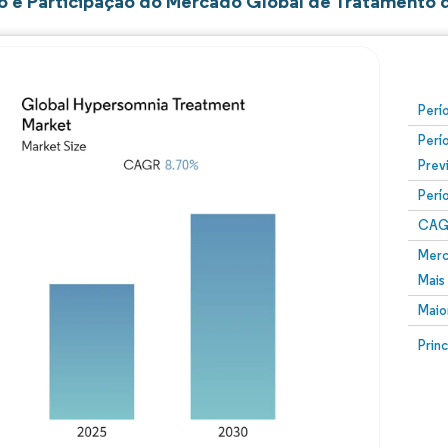
 e Participação do Mercado Global de Tratamento 
Perí
Perí
Prev
Perí
CAG
Merc
Mais
Maio
Prin