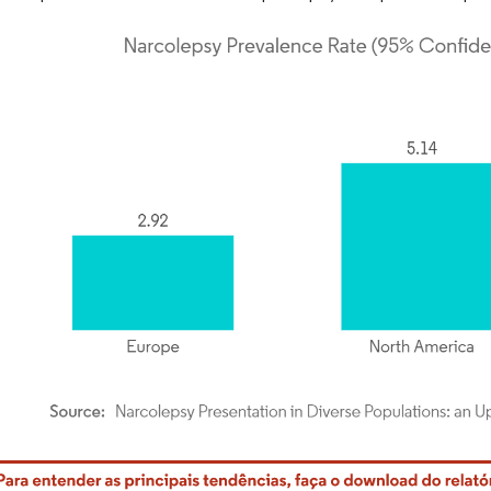
rdor Intelligence. O reuso requer atribuição conforme CC BY 4.0.