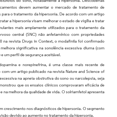
stúrbios do sono, notadamente a hipersonia. Descobertas
edicamentos devem aumentar o mercado de tratamento de
 para o tratamento da hipersonia. De acordo com um artigo
atar a hipersonia visam melhorar o estado de vigília e tratar
mulantes mais amplamente utilizados para o tratamento da
nervoso central (SNC) não anfetamínico com propriedades
 na revista Drugs in Context, o modafinila foi confirmado
elhora significativa na sonolência excessiva diurna (com
e um perfil de segurança aceitável.
dopamina e norepinefrina, é uma classe mais recente de
o com um artigo publicado na revista Nature and Science of
a excessiva na apneia obstrutiva do sono ou narcolepsia, seja
emonstrou que os ensaios clínicos comprovaram eficácia de
e na melhora da qualidade de vida. O solriamfetol apresenta
um crescimento nos diagnósticos de hipersonia. O segmento
evisão devido ao aumento no tratamento da hipersonia.