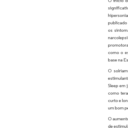
O início 
significa
hipersoni
publicado 
os sintom
narcoleps
promotora
como o es
base na Es
O solriam
estimulant
Sleep em j
como tera
curto e lo
um bom per
O aumento
de estimul