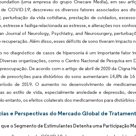
oundation (uma empresa do grupo Onecare Media), em seu artig
de COVID-19', descreveu os diversos fatores associados aos dis
 perturbação da vida cotidiana, prestação de cuidados, excesso
, estresse e fadiga relacionada ao estresse, e alterações nos son
an Journal of Neurology, Psychiatry, and Neurosurgery, perturb
 recuperação. Além disso, esses déficits de sono tiveram impacto n
 no diagnóstico de casos de hipersonia é um importante fator i
Diversas organizações, como o Centro Nacional de Pesquisa em D
 preocupação. De acordo com o artigo de abril de 2020 da Cigna H
 de prescrições para distúrbios do sono aumentaram 14,8% de 1
ríodo de 2019. O aumento no desenvolvimento de medicamen
das ao estilo de vida, especialmente ansiedade e depressão, d
No entanto, os efeitos colaterais dos medicamentos para distúrbio
ias e Perspectivas do Mercado Global de Tratament
 que o Segmento de Estimulantes Detenha uma Participação Ma