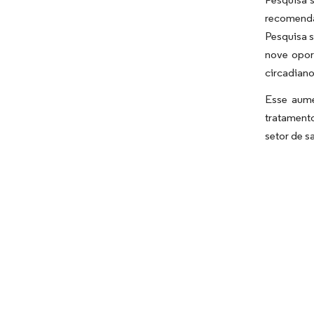
recomenda
Pesquisa s
nove opor
circadiano
Esse aume
tratamento
setor de s