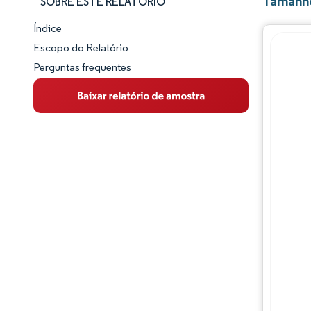
Tamanho
SOBRE ESTE RELATÓRIO
Índice
Panorama do Mercado
Escopo do Relatório
Perguntas frequentes
Visão Geral do Mercado
Principais Tendências de Mercado
Panorama competitivo
Desenvolvimentos da indústria