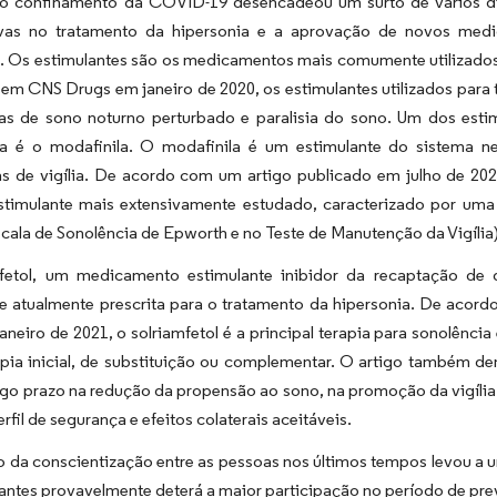
do confinamento da COVID-19 desencadeou um surto de vários di
tivas no tratamento da hipersonia e a aprovação de novos m
a. Os estimulantes são os medicamentos mais comumente utilizados
em CNS Drugs em janeiro de 2020, os estimulantes utilizados para tr
as de sono noturno perturbado e paralisia do sono. Um dos esti
ia é o modafinila. O modafinila é um estimulante do sistema 
s de vigília. De acordo com um artigo publicado em julho de 2020
timulante mais extensivamente estudado, caracterizado por uma m
cala de Sonolência de Epworth e no Teste de Manutenção da Vigília) 
fetol, um medicamento estimulante inibidor da recaptação de 
e atualmente prescrita para o tratamento da hipersonia. De acord
aneiro de 2021, o solriamfetol é a principal terapia para sonolênci
pia inicial, de substituição ou complementar. O artigo também d
ngo prazo na redução da propensão ao sono, na promoção da vigília 
fil de segurança e efeitos colaterais aceitáveis.
 da conscientização entre as pessoas nos últimos tempos levou a 
antes provavelmente deterá a maior participação no período de pr