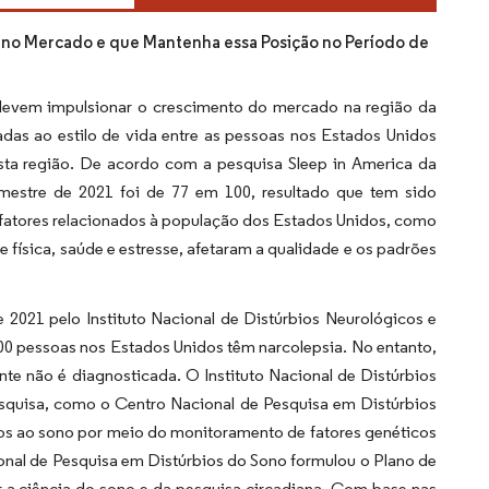
a no Mercado e que Mantenha essa Posição no Período de
devem impulsionar o crescimento do mercado na região da
adas ao estilo de vida entre as pessoas nos Estados Unidos
ta região. De acordo com a pesquisa Sleep in America da
mestre de 2021 foi de 77 em 100, resultado que tem sido
fatores relacionados à população dos Estados Unidos, como
de física, saúde e estresse, afetaram a qualidade e os padrões
021 pelo Instituto Nacional de Distúrbios Neurológicos e
00 pessoas nos Estados Unidos têm narcolepsia. No entanto,
e não é diagnosticada. O Instituto Nacional de Distúrbios
pesquisa, como o Centro Nacional de Pesquisa em Distúrbios
dos ao sono por meio do monitoramento de fatores genéticos
onal de Pesquisa em Distúrbios do Sono formulou o Plano de
r a ciência do sono e da pesquisa circadiana. Com base nas