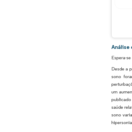
Análise
Espera-se
Desde a p
sono fora
perturbaçõ
um aument
publicado 
saúde rel
sono vari
hipersonia