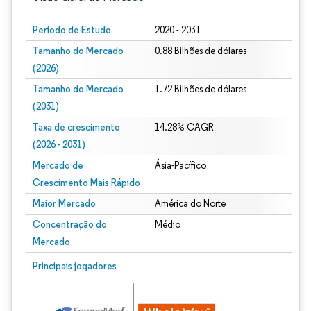
Período de Estudo
2020 - 2031
Tamanho do Mercado
0.88 Bilhões de dólares
(2026)
Tamanho do Mercado
1.72 Bilhões de dólares
(2031)
Taxa de crescimento
14.28% CAGR
(2026 - 2031)
Mercado de
Ásia-Pacífico
Crescimento Mais Rápido
Maior Mercado
América do Norte
Concentração do
Médio
Mercado
Imagem © Mordor Intelligence. O reuso requer atribuição conforme CC BY 4.0.
Principais jogadores