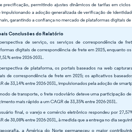
 precificação, permitindo ajustes dinâmicos de tarifas em ciclos
ão impulsionando a adoção generalizada de verificação de identid
ain, garantindo a confiança no mercado de plataformas digitais de
pais Conclusões do Relatório
perspectiva de serviço, os serviços de correspondência de f
aformas digitais de correspondência de frete em 2025, enquanto 
2,51% entre 2026-2031.
perspectiva de plataforma, os portais baseados na web captura
tais de correspondência de frete em 2025; os aplicativos basead
 de 33,14% entre 2026-2031, impulsionados pela adoção de smart
modo de transporte, o frete rodoviário deteve uma participação de
cimento mais rápido a um CAGR de 33,35% entre 2026-2031.
usuário final, o varejo e comércio eletrônico respondeu por 27
 de 30,08% entre 2026-2031, à medida que a entrega no dia seguint
geografia, a América do Norte permaneceu o maior contribuin