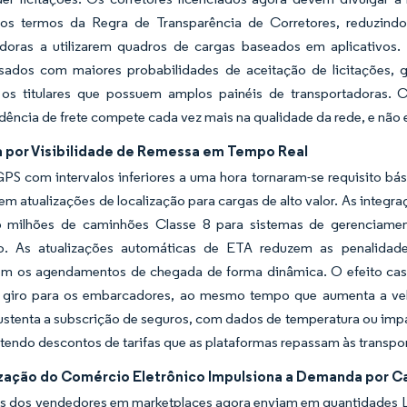
nos termos da Regra de Transparência de Corretores, reduzind
adoras a utilizarem quadros de cargas baseados em aplicativos.
ados com maiores probabilidades de aceitação de licitações, g
 os titulares que possuem amplos painéis de transportadoras.
ência de frete compete cada vez mais na qualidade da rede, e não
por Visibilidade de Remessa em Tempo Real
GPS com intervalos inferiores a uma hora tornaram-se requisito 
 em atualizações de localização para cargas de alto valor. As inte
 milhões de caminhões Classe 8 para sistemas de gerenciamento
ção. As atualizações automáticas de ETA reduzem as penalid
em os agendamentos de chegada de forma dinâmica. O efeito casc
e giro para os embarcadores, ao mesmo tempo que aumenta a velo
tenta a subscrição de seguros, com dados de temperatura ou impac
tendo descontos de tarifas que as plataformas repassam às transpo
ização do Comércio Eletrônico Impulsiona a Demanda por 
os dos vendedores em marketplaces agora enviam em quantidades L