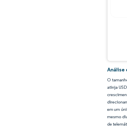
Análise
O tamanho
atinja USD
crescimen
direciona
em um úni
mesmo dia 
de telemát