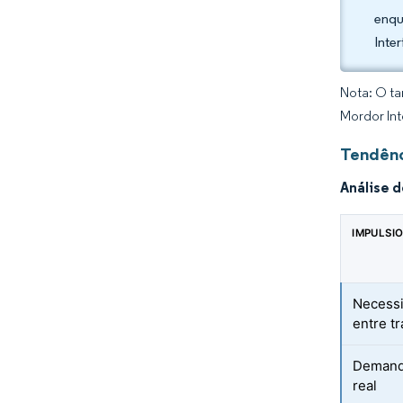
enqu
Inte
Nota: O ta
Mordor Int
Tendênc
Análise 
IMPULSI
Necessi
entre t
Demanda
real