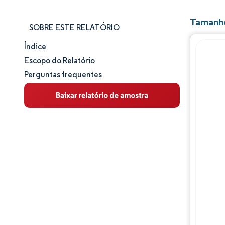
Tamanho
SOBRE ESTE RELATÓRIO
Índice
Tamanho e participação de mercado
Escopo do Relatório
Perguntas frequentes
Análise de mercado
Tendências e insights
Análise de segmentos
Análise geográfica
Panorama competitivo
Principais jogadores
Desenvolvimentos da indústria