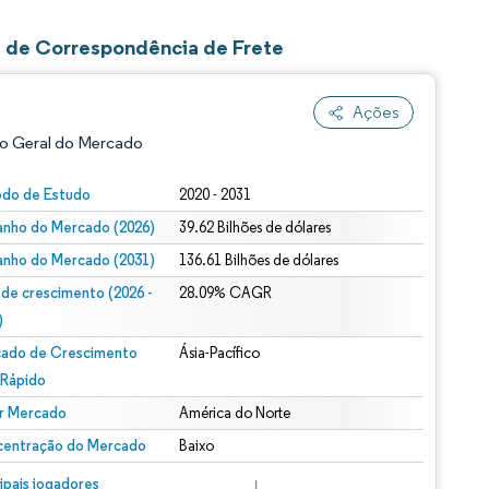
s de Correspondência de Frete
Ações
o Geral do Mercado
odo de Estudo
2020 - 2031
nho do Mercado (2026)
39.62 Bilhões de dólares
nho do Mercado (2031)
136.61 Bilhões de dólares
 de crescimento (2026 -
28.09% CAGR
)
ado de Crescimento
Ásia-Pacífico
ão conforme CC BY 4.0.
 Rápido
r Mercado
América do Norte
entração do Mercado
Baixo
m © Mordor Intelligence. O reuso requer atribuição conforme CC BY 4.0.
cipais jogadores