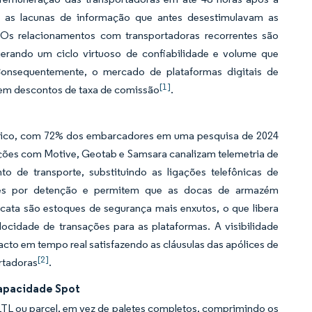
o as lacunas de informação que antes desestimulavam as
 Os relacionamentos com transportadoras recorrentes são
erando um ciclo virtuoso de confiabilidade e volume que
 Consequentemente, o mercado de plataformas digitais de
[1]
 em descontos de taxa de comissão
.
básico, com 72% dos embarcadores em uma pesquisa de 2024
grações com Motive, Geotab e Samsara canalizam telemetria de
 de transporte, substituindo as ligações telefônicas de
ades por detenção e permitem que as docas de armazém
ata são estoques de segurança mais enxutos, o que libera
cidade de transações para as plataformas. A visibilidade
to em tempo real satisfazendo as cláusulas das apólices de
[2]
rtadoras
.
Capacidade Spot
TL ou parcel, em vez de paletes completos, comprimindo os