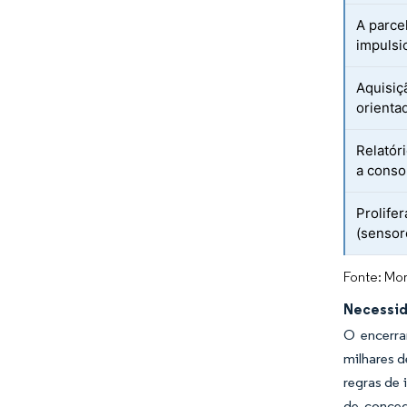
A parce
impulsi
Aquisiç
orienta
Relatór
a conso
Prolife
(sensor
Fonte: Mor
Necessid
O encerra
milhares d
regras de
de conced