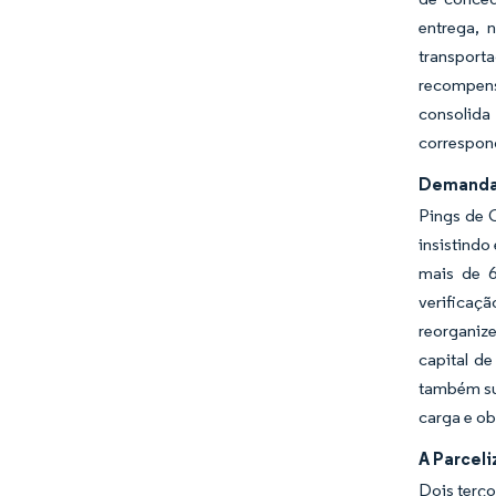
entrega, 
transport
recompens
consolida
correspond
Demanda 
Pings de 
insistindo
mais de 6
verifica
reorganiz
capital d
também sus
carga e ob
A Parcel
Dois terç