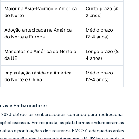
Maior na Ásia-Pacífico e América
Curto prazo (≤
do Norte
2 anos)
Adoção antecipada na América
Médio prazo
do Norte e Europa
(2-4 anos)
Mandatos da América do Norte e
Longo prazo (≥
da UE
4 anos)
Implantação rápida na América
Médio prazo
do Norte e China
(2-4 anos)
oras e Embarcadores
de 2023 deixou os embarcadores correndo para redirecionar
capital escasso. Em resposta, as plataformas endureceram as
uro ativo e pontuações de segurança FMCSA adequadas antes
a remuneração das transportadoras em até 48 horas após a