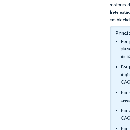
motores de
frete est
em blockch
Princi
Por 
plat
de 3
Por 
digi
CAGR
Por 
cres
Por 
CAGR
Por 