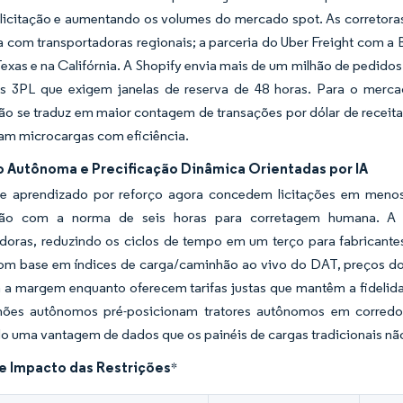
licitação e aumentando os volumes do mercado spot. As corretoras 
com transportadoras regionais; a parceria do Uber Freight com a B
Texas e na Califórnia. A Shopify envia mais de um milhão de pedido
s 3PL que exigem janelas de reserva de 48 horas. Para o mercad
ão se traduz em maior contagem de transações por dólar de receita
am microcargas com eficiência.
o Autônoma e Precificação Dinâmica Orientadas por IA
e aprendizado por reforço agora concedem licitações em menos
ão com a norma de seis horas para corretagem humana. A 
doras, reduzindo os ciclos de tempo em um terço para fabricantes
om base em índices de carga/caminhão ao vivo do DAT, preços do d
 a margem enquanto oferecem tarifas justas que mantêm a fidelid
ões autônomos pré-posicionam tratores autônomos em corredor
o uma vantagem de dados que os painéis de cargas tradicionais nã
de Impacto das Restrições
*