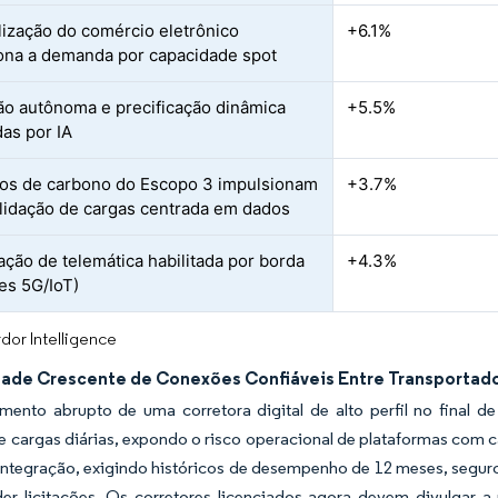
lização do comércio eletrônico
+6.1%
ona a demanda por capacidade spot
ão autônoma e precificação dinâmica
+5.5%
das por IA
ios de carbono do Escopo 3 impulsionam
+3.7%
lidação de cargas centrada em dados
ração de telemática habilitada por borda
+4.3%
es 5G/IoT)
dor Intelligence
ade Crescente de Conexões Confiáveis Entre Transportad
mento abrupto de uma corretora digital de alto perfil no final 
e cargas diárias, expondo o risco operacional de plataformas com 
 integração, exigindo históricos de desempenho de 12 meses, seg
er licitações. Os corretores licenciados agora devem divulgar 