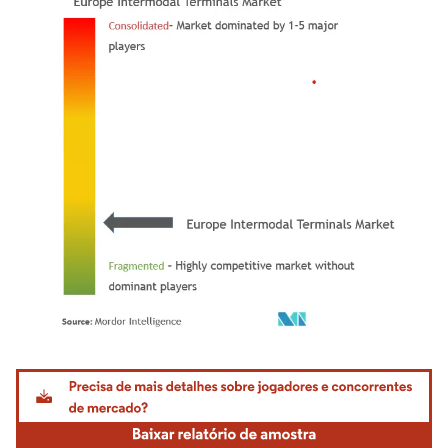
Imagem © Mordor Intelligence. O reuso requer atribuição conforme CC BY 4.0.