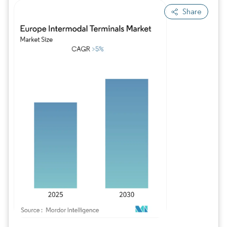
Share
Imagem © Mordor Intelligence. O reuso requer atribuição conforme CC BY 4.0.