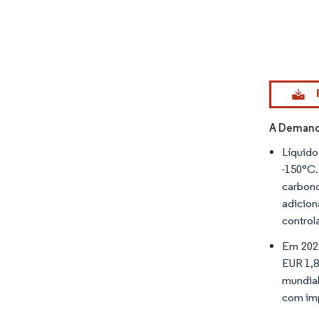
Imagem © Mo
A Demand
Líquido
-150°C.
carbon
adicion
control
Em 2022
EUR 1,8
mundial
com imp