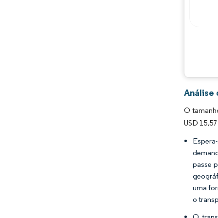
Análise
O tamanho
USD 15,57 
Espera-
demanda
passe p
geográf
uma for
o trans
O trans