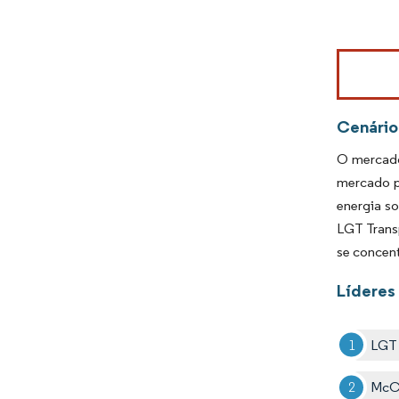
Imagem © Mo
Cenário
O mercado
mercado p
energia so
LGT Trans
se concent
Líderes
LGT 
McCo