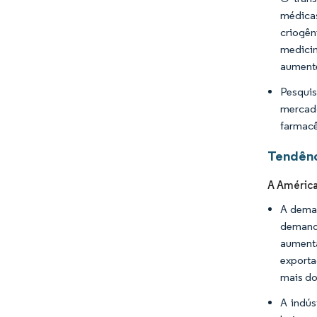
médica
criogên
medici
aumente
Pesquis
mercad
farmacê
Tendênc
A América
A deman
demand
aument
exporta
mais do
A indús