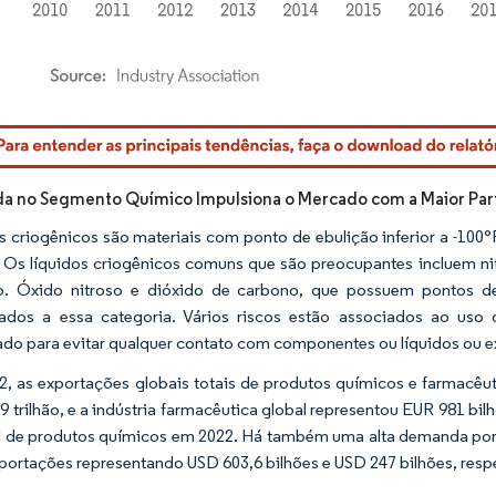
rdor Intelligence. O reuso requer atribuição conforme CC BY 4.0.
a no Segmento Químico Impulsiona o Mercado com a Maior Par
s criogênicos são materiais com ponto de ebulição inferior a -100°
 Os líquidos criogênicos comuns que são preocupantes incluem nit
o. Óxido nitroso e dióxido de carbono, que possuem pontos de
ados a essa categoria. Vários riscos estão associados ao uso 
ado para evitar qualquer contato com componentes ou líquidos ou e
, as exportações globais totais de produtos químicos e farmacêu
9 trilhão, e a indústria farmacêutica global representou EUR 981 bi
 de produtos químicos em 2022. Há também uma alta demanda por 
ortações representando USD 603,6 bilhões e USD 247 bilhões, resp