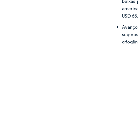
baixas 
america
USD 65.
Avanços
seguros
criogên