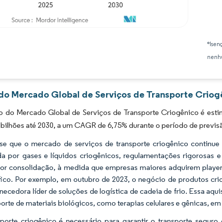
Imagem © Mordor Intelligence. O reuso requer atribuição conforme CC BY 4.0.
*Isen
nenhu
 do Mercado Global de Serviços de Transporte Criog
 do Mercado Global de Serviços de Transporte Criogênico é estim
bilhões até 2030, a um CAGR de 6,75% durante o período de previs
se que o mercado de serviços de transporte criogênico continue
 por gases e líquidos criogênicos, regulamentações rigorosas
or consolidação, à medida que empresas maiores adquirem players
ico. Por exemplo, em outubro de 2023, o negócio de produtos criob
necedora líder de soluções de logística de cadeia de frio. Essa aqui
porte de materiais biológicos, como terapias celulares e gênicas, e
porte criogênico é necessário para garantir o transporte seguro