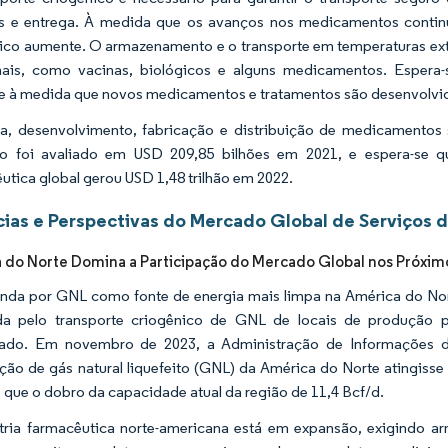
s e entrega. À medida que os avanços nos medicamentos continu
ico aumente. O armazenamento e o transporte em temperaturas ex
nais, como vacinas, biológicos e alguns medicamentos. Espera-
 à medida que novos medicamentos e tratamentos são desenvolvi
a, desenvolvimento, fabricação e distribuição de medicamentos 
o foi avaliado em USD 209,85 bilhões em 2021, e espera-se qu
utica global gerou USD 1,48 trilhão em 2022.
ias e Perspectivas do Mercado Global de Serviços 
 do Norte Domina a Participação do Mercado Global nos Próxim
da por GNL como fonte de energia mais limpa na América do Nor
a pelo transporte criogênico de GNL de locais de produção pa
ado. Em novembro de 2023, a Administração de Informações d
ção de gás natural liquefeito (GNL) da América do Norte atingisse 
 que o dobro da capacidade atual da região de 11,4 Bcf/d.
tria farmacêutica norte-americana está em expansão, exigindo 