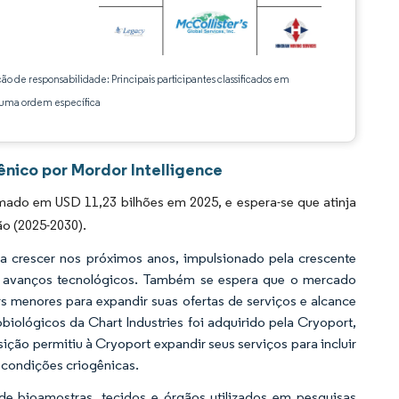
ção de responsabilidade: Principais participantes classificados em
ma ordem específica
ênico por Mordor Intelligence
ado em USD 11,23 bilhões em 2025, e espera-se que atinja
ão (2025-2030).
 a crescer nos próximos anos, impulsionado pela crescente
 e avanços tecnológicos. Também se espera que o mercado
 menores para expandir suas ofertas de serviços e alcance
iológicos da Chart Industries foi adquirido pela Cryoport,
sição permitiu à Cryoport expandir seus serviços para incluir
m condições criogênicas.
 de bioamostras, tecidos e órgãos utilizados em pesquisas