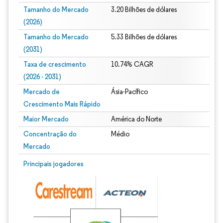
Tamanho do Mercado
3.20 Bilhões de dólares
(2026)
Tamanho do Mercado
5.33 Bilhões de dólares
(2031)
Taxa de crescimento
10.74% CAGR
(2026 - 2031)
Mercado de
Ásia-Pacífico
Crescimento Mais Rápido
Maior Mercado
América do Norte
Concentração do
Médio
Mercado
Imagem © Mordor Intelligence. O reuso requer atribuição conforme CC BY 4.0.
Principais jogadores