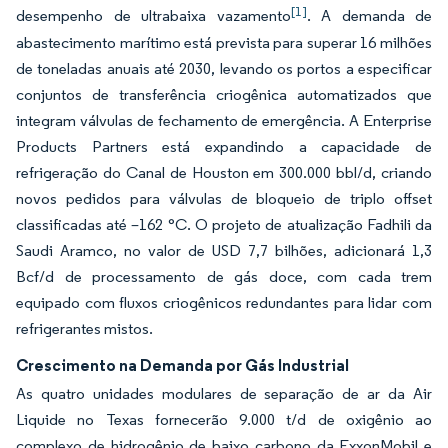
[1]
desempenho de ultrabaixa vazamento
. A demanda de
abastecimento marítimo está prevista para superar 16 milhões
de toneladas anuais até 2030, levando os portos a especificar
conjuntos de transferência criogênica automatizados que
integram válvulas de fechamento de emergência. A Enterprise
Products Partners está expandindo a capacidade de
refrigeração do Canal de Houston em 300.000 bbl/d, criando
novos pedidos para válvulas de bloqueio de triplo offset
classificadas até –162 °C. O projeto de atualização Fadhili da
Saudi Aramco, no valor de USD 7,7 bilhões, adicionará 1,3
Bcf/d de processamento de gás doce, com cada trem
equipado com fluxos criogênicos redundantes para lidar com
refrigerantes mistos.
Crescimento na Demanda por Gás Industrial
As quatro unidades modulares de separação de ar da Air
Liquide no Texas fornecerão 9.000 t/d de oxigênio ao
complexo de hidrogênio de baixo carbono da ExxonMobil e