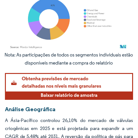
Imagem © Mordor Intelligence. O reuso requer atribuição conforme CC BY 4.0.
Análise Geográfica
A Ásia-Pacífico controlou 26,10% do mercado de válvulas
criogênicas em 2025 e está projetada para expandir a um
CAGR de 5,48% até 2031. A reversão da política de gás para