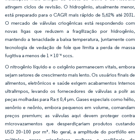
atingem ciclos de revisão. O hidrogênio, atualmente menor,
está preparado para o CAGR mais rápido de 5,62% até 2031.
O mercado de válvulas criogênicas está respondendo com
novas ligas que reduzem a fragilização por hidrogênio,
mantendo a tenacidade a baixa temperatura, juntamente com
tecnologia de vedação de fole que limita a perda de massa
fugitiva a menos de 1 × 10⁻⁶ sccs.
O nitrogênio líquido e o oxigênio permanecem vitais, embora
sejam setores de crescimento mais lento. Os usuários finais de
alimentos, eletrônicos e saúde exigem acabamentos internos
ultralimpos, levando os fornecedores de válvulas a polir as
peças molhadas para Ra ≤ 0,4 µm. Gases especiais como hélio,
xenônio e neônio, embora pequenos em volume, comandam
preços premium; as válvulas aqui devem proteger contra
microvazamentos que desperdiçariam produtos custando
USD 20–100 por m³. No geral, a amplitude do portfólio em
múltiplos gases criogênicos melhora a resiliência do