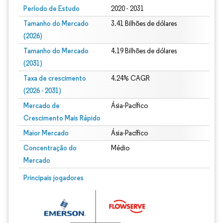
Período de Estudo
2020 - 2031
Tamanho do Mercado
3.41 Bilhões de dólares
(2026)
Tamanho do Mercado
4.19 Bilhões de dólares
(2031)
Taxa de crescimento
4.24% CAGR
(2026 - 2031)
Mercado de
Ásia-Pacífico
Crescimento Mais Rápido
Maior Mercado
Ásia-Pacífico
Concentração do
Médio
Mercado
Imagem © Mordor Intelligence. O reuso requer atribuição conforme CC BY 4.0.
Principais jogadores