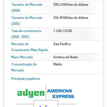
Tamanho do Mercado
238.14 Bilhões de dólares
(2026)
Tamanho do Mercado
336.49 Bilhões de dólares
(2031)
Taxa de crescimento
7.16% CAGR
(2026 - 2031)
Mercado de
Ásia-Pacífico
Crescimento Mais Rápido
Maior Mercado
América do Norte
Concentração do
Médio
Mercado
Imagem © Mordor Intelligence. O reuso requer atribuição conforme CC BY 4.0.
Principais jogadores