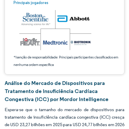
Imagem © Mordor Intelligence. O reuso requer atribuição conforme CC BY 4.0.
Principais jogadores
*Isenção de responsabilidade: Principais participantes classificados em
nenhuma ordem específica
Análise do Mercado de Dispositivos para
Tratamento de Insuficiência Cardíaca
Congestiva (ICC) por Mordor Intelligence
Espera-se que o tamanho do mercado de dispositivos para
tratamento de insuficiência cardíaca congestiva (ICC) cresça
de USD 23,27 bilhões em 2025 para USD 24,77 bilhões em 2026