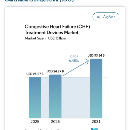
Ações
Imagem © Mordor Intelligence. O reuso req