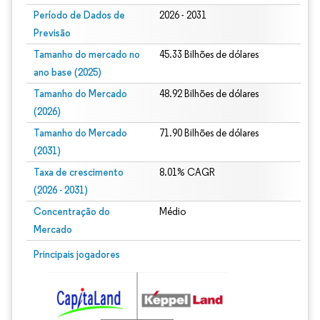
Período de Dados de
2026 - 2031
Previsão
Tamanho do mercado no
45.33 Bilhões de dólares
ano base (2025)
Tamanho do Mercado
48.92 Bilhões de dólares
(2026)
Tamanho do Mercado
71.90 Bilhões de dólares
(2031)
Taxa de crescimento
8.01% CAGR
(2026 - 2031)
Concentração do
Médio
Mercado
Imagem © Mordor Intelligence. O reuso requer atribuição conforme CC BY 4.0.
Principais jogadores