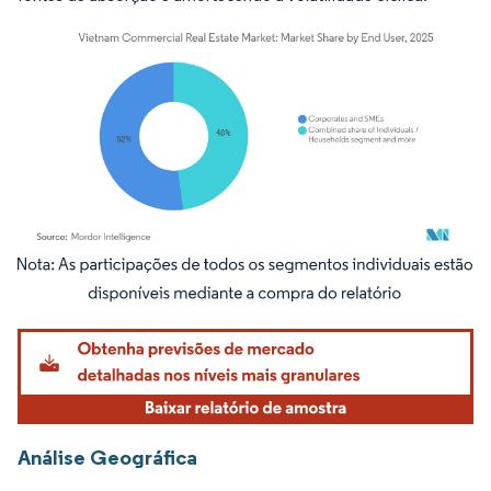
Imagem © Mordor Intelligence. O reuso requer atribuição conforme CC BY 4.0.
Análise Geográfica