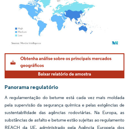
Imagem © Mordor Intelligence. O reuso requer atribuição conforme CC BY 4.0.
Panorama regulatório
A regulamentação do betume está cada vez mais moldada
pela supervisão da segurança química e pelas exigências de
sustentabilidade das agências rodoviárias. Na Europa, as
substâncias de asfalto e betume estão sujeitas ao regulamento
REACH da UE, administrado pela Agência Europeia dos