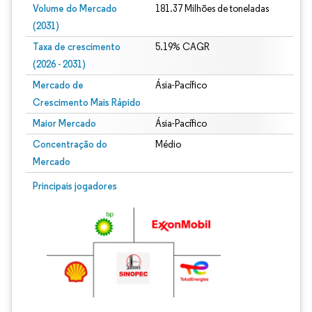
Volume do Mercado
181.37 Milhões de toneladas
(2031)
Taxa de crescimento
5.19% CAGR
(2026 - 2031)
Mercado de
Ásia-Pacífico
Crescimento Mais Rápido
Maior Mercado
Ásia-Pacífico
Concentração do
Médio
Mercado
Imagem © Mordor Intelligence. O reuso requer atribuição conforme CC BY 4.0.
Principais jogadores