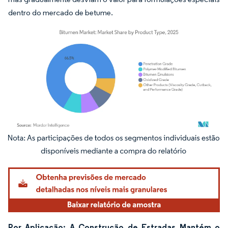
dentro do mercado de betume.
Imagem © Mordor Intelligence. O reuso requer atribuição conforme CC BY 4.0.
Por Aplicação: A Construção de Estradas Mantém o