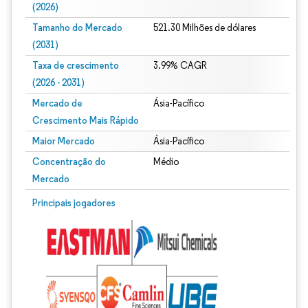
(2026)
Tamanho do Mercado
521.30 Milhões de dólares
(2031)
Taxa de crescimento
3.99% CAGR
(2026 - 2031)
Mercado de
Ásia-Pacífico
Crescimento Mais Rápido
Maior Mercado
Ásia-Pacífico
Concentração do
Médio
Mercado
Imagem © Mordor Intelligence. O reuso requer atribuição conforme CC BY 4.0.
Principais jogadores