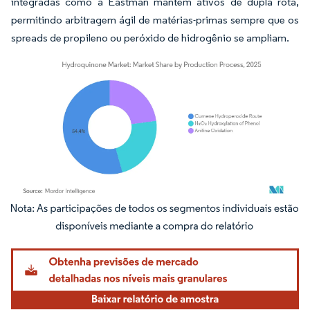
integradas como a Eastman mantêm ativos de dupla rota,
permitindo arbitragem ágil de matérias-primas sempre que os
spreads de propileno ou peróxido de hidrogênio se ampliam.
Imagem © Mordor Intelligence. O reuso requer atribuição conforme CC BY 4.0.