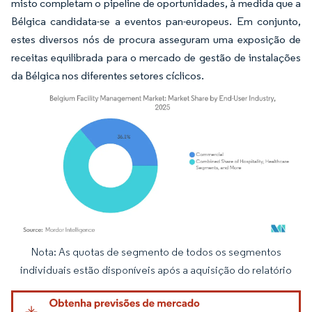
misto completam o pipeline de oportunidades, à medida que a
Bélgica candidata-se a eventos pan-europeus. Em conjunto,
estes diversos nós de procura asseguram uma exposição de
receitas equilibrada para o mercado de gestão de instalações
da Bélgica nos diferentes setores cíclicos.
Nota: As quotas de segmento de todos os segmentos
Imagem © Mordor Intelligence. O reuso requer atribuição conforme CC BY 4.0.
individuais estão disponíveis após a aquisição do relatório