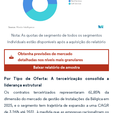
Nota: As quotas de segmento de todos os segmentos
Imagem © Mordor Intelligence. O reuso requer atribuição conforme CC BY 4.0.
individuais estão disponíveis após a aquisição do relatório
Por Tipo de Oferta: A terceirização consolida a
liderança estrutural
Os contratos terceirizados representaram 61,85% da
dimensão do mercado de gestão de instalações da Bélgica em
2025, e o segmento tem trajetória de expansão a uma CAGR
de 3,26% até 2031, à medida que as empresas racionalizam os