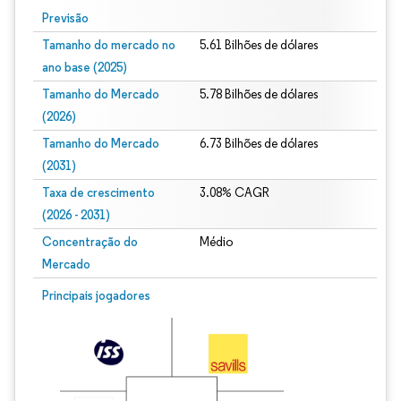
Previsão
Tamanho do mercado no
5.61 Bilhões de dólares
ano base (2025)
Tamanho do Mercado
5.78 Bilhões de dólares
(2026)
Tamanho do Mercado
6.73 Bilhões de dólares
(2031)
Taxa de crescimento
3.08% CAGR
(2026 - 2031)
Concentração do
Médio
Mercado
Imagem © Mordor Intelligence. O reuso requer atribuição conforme CC BY 4.0.
Principais jogadores