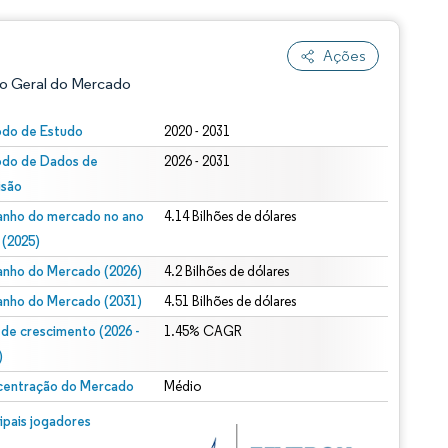
Ações
o Geral do Mercado
odo de Estudo
2020 - 2031
odo de Dados de
2026 - 2031
isão
nho do mercado no ano
4.14 Bilhões de dólares
 (2025)
nho do Mercado (2026)
4.2 Bilhões de dólares
ão conforme CC BY 4.0.
nho do Mercado (2031)
4.51 Bilhões de dólares
 de crescimento (2026 -
1.45% CAGR
)
entração do Mercado
Médio
m © Mordor Intelligence. O reuso requer atribuição conforme CC BY 4.0.
cipais jogadores