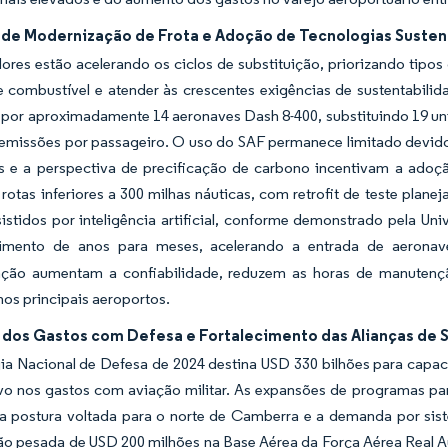
 de Modernização de Frota e Adoção de Tecnologias Susten
res estão acelerando os ciclos de substituição, priorizando tipos
e combustível e atender às crescentes exigências de sustentabilid
por aproximadamente 14 aeronaves Dash 8-400, substituindo 19 un
 emissões por passageiro. O uso do SAF permanece limitado devido 
es e a perspectiva de precificação de carbono incentivam a adoç
rotas inferiores a 300 milhas náuticas, com retrofit de teste plane
sistidos por inteligência artificial, conforme demonstrado pela 
imento de anos para meses, acelerando a entrada de aeronav
ção aumentam a confiabilidade, reduzem as horas de manutenção 
os principais aeroportos.
dos Gastos com Defesa e Fortalecimento das Alianças de S
gia Nacional de Defesa de 2024 destina USD 330 bilhões para capa
ivo nos gastos com aviação militar. As expansões de programas pa
 a postura voltada para o norte de Camberra e a demanda por sis
o pesada de USD 200 milhões na Base Aérea da Força Aérea Real A