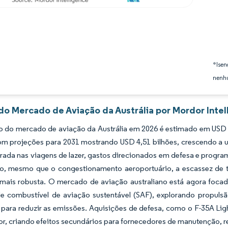
*Isen
nenhu
 do Mercado de Aviação da Austrália por Mordor Intel
 do mercado de aviação da Austrália em 2026 é estimado em USD 4,
com projeções para 2031 mostrando USD 4,51 bilhões, crescendo 
rada nas viagens de lazer, gastos direcionados em defesa e progra
zo, mesmo que o congestionamento aeroportuário, a escassez de ta
mais robusta. O mercado de aviação australiano está agora foca
de combustível de aviação sustentável (SAF), explorando propuls
para reduzir as emissões. Aquisições de defesa, como o F-35A Lig
lor, criando efeitos secundários para fornecedores de manutenção, 