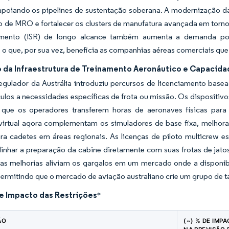
poiando os pipelines de sustentação soberana. A modernização da 
o de MRO e fortalecer os clusters de manufatura avançada em torno 
mento (ISR) de longo alcance também aumenta a demanda por up
s, o que, por sua vez, beneficia as companhias aéreas comerciais q
 da Infraestrutura de Treinamento Aeronáutico e Capacida
egulador da Austrália introduziu percursos de licenciamento bas
culos a necessidades específicas de frota ou missão. Os dispositiv
que os operadores transferem horas de aeronaves físicas para
 virtual agora complementam os simuladores de base fixa, melhor
ra cadetes em áreas regionais. As licenças de piloto multicrew 
inhar a preparação da cabine diretamente com suas frotas de jatos
sas melhorias aliviam os gargalos em um mercado onde a disponi
 permitindo que o mercado de aviação australiano crie um grupo de t
de Impacto das Restrições
*
ÃO
(~) % DE IMP