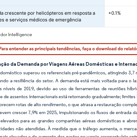
 crescente por helicópteros em resposta a
+0.1%
es e serviços médicos de emergência
dor Intelligence
ção da Demanda por Viagens Aéreas Domésticas e Internac
 doméstico superou os referenciais pré-pandêmicos, atingindo 3,7
ndo a resiliência do setor. A demanda está mais voltada para o l
s níveis de 2019, devido ao uso de ferramentas de reuniões híbr
 de assentos internacionais está retornando gradualmente; limites 
orecem rotas de alto rendimento, o que atrasa a restauração comple
evem crescer 7,9% em 2025, impulsionando os fluxos de entrada da
elevados para as grandes companhias aéreas domésticas e abre
cidades não atendidas. À medida que o tráfego aumenta, o mercado
 mais elevados e do aumento dos gastos no varejo aeroportuário entre