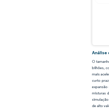
Análise
O tamanho
bilhões, 
mais acele
curto pra
expansão 
misturas 
simulação 
de alto va