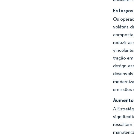
Esforços
Os operado
voláteis d
composta 
reduzir as
vinculant
tração em 
design as
desenvolv
moderniza
emissões n
Aumento 
A Estraté
significat
ressaltam
manutençã