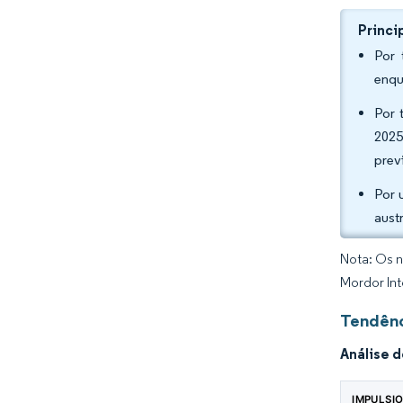
Princi
Por 
enqu
Por 
2025
prev
Por 
aust
Nota: Os n
Mordor Int
Tendênc
Análise 
IMPULSI