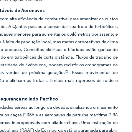
táveis de Aeronaves
 com alta eficiência de combustível para amenizar os custos
ade. A Qantas passou a consolidar sua frota de turboélices,
idades menores para aumentar os quilômetros por assento e
à falta de produção local, mas metas corporativas de clima
ão precoce. Conceitos elétricos e híbridos estão ganhando
jado em turboélices de curta distância. Fluxos de trabalho de
Universidade de Swinburne, podem reduzir os cronogramas de
[2]
es verdes de próxima geração.
Esses movimentos de
e alinham as frotas a limites mais rigorosos de ruído e
egurança no Indo-Pacífico
cidades aéreas ao longo da década, sinalizando um aumento
ra os caças F-35A e as aeronaves de patrulha marítima P-8A
temas interoperáveis com aliados-chave. Uma instalação de
ustraliana (RAAF) de Edimburgo está programada para abrir