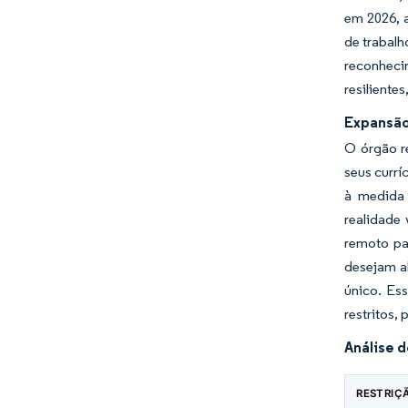
em 2026, a
de trabalh
reconheci
resiliente
Expansão
O órgão r
seus currí
à medida 
realidade
remoto pa
desejam al
único. Es
restritos,
Análise 
RESTRIÇ