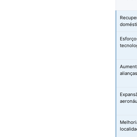
Recuper
domésti
Esforço
tecnolo
Aumento
aliança
Expansã
aeronáu
Melhori
localid