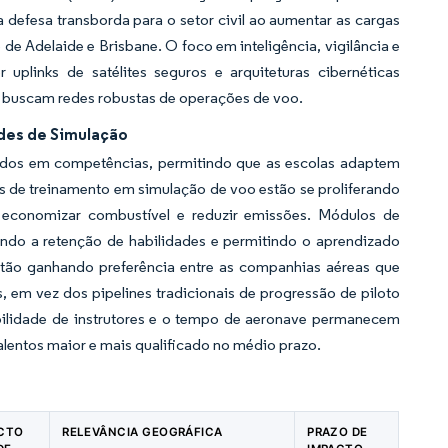
defesa transborda para o setor civil ao aumentar as cargas
de Adelaide e Brisbane. O foco em inteligência, vigilância e
links de satélites seguros e arquiteturas cibernéticas
ue buscam redes robustas de operações de voo.
des de Simulação
eados em competências, permitindo que as escolas adaptem
os de treinamento em simulação de voo estão se proliferando
 economizar combustível e reduzir emissões. Módulos de
ando a retenção de habilidades e permitindo o aprendizado
estão ganhando preferência entre as companhias aéreas que
, em vez dos pipelines tradicionais de progressão de piloto
bilidade de instrutores e o tempo de aeronave permanecem
alentos maior e mais qualificado no médio prazo.
ACTO
RELEVÂNCIA GEOGRÁFICA
PRAZO DE