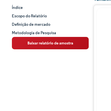
Índice
Tamanho e participação de mercado
Escopo do Relatório
Análise de mercado
Definição de mercado
Metodologia de Pesquisa
Tendências e insights
Análise de segmentos
Análise geográfica
Panorama competitivo
Principais jogadores
Desenvolvimentos da indústria