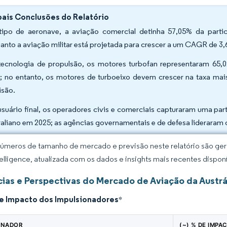
pais Conclusões do Relatório
tipo de aeronave, a aviação comercial detinha 57,05% da part
anto a aviação militar está projetada para crescer a um CAGR de 3,
tecnologia de propulsão, os motores turbofan representaram 65
; no entanto, os motores de turboeixo devem crescer na taxa m
isão.
usuário final, os operadores civis e comerciais capturaram uma p
raliano em 2025; as agências governamentais e de defesa liderara
úmeros de tamanho de mercado e previsão neste relatório são gera
elligence, atualizada com os dados e insights mais recentes disponí
ias e Perspectivas do Mercado de Aviação da Austrá
de Impacto dos Impulsionadores
*
ONADOR
(~) % DE IMPA