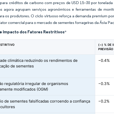
 para créditos de carbono com preços de USD 15–30 por tonelada
das agora agrupam serviços agronómicos e ferramentas de monito
ara os produtores. O ciclo virtuoso reforça a demanda premium po
tor comercial para o mercado de sementes forrageiras da Ásia Pac
e Impacto dos Fatores Restritivos
*
ESTRITIVO
(~) % DE
PREVISÃO
idade climática reduzindo os rendimentos de
−0.4%
icação de sementes
ão regulatória irregular de organismos
−0.3%
amente modificados (OGM)
o de sementes falsificadas corroendo a confiança
−0.2%
icultores