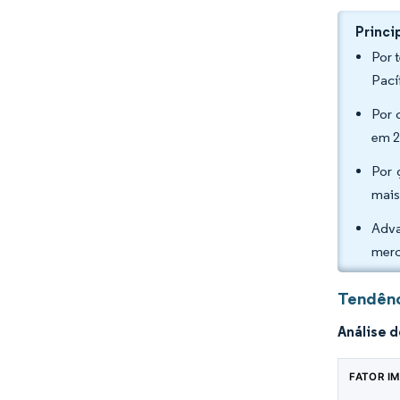
Princi
Por 
Pací
Por 
em 2
Por 
mais
Adva
merc
Tendênc
Análise 
FATOR I