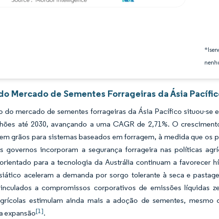
*Isen
nenhu
 do Mercado de Sementes Forrageiras da Ásia Pacífic
 do mercado de sementes forrageiras da Ásia Pacífico situou-se 
lhões até 2030, avançando a uma CAGR de 2,71%. O crescimento r
em grãos para sistemas baseados em forragem, à medida que os pr
os governos incorporam a segurança forrageira nas políticas agrí
orientado para a tecnologia da Austrália continuam a favorecer 
siático aceleram a demanda por sorgo tolerante à seca e pastag
inculados a compromissos corporativos de emissões líquidas z
grícolas estimulam ainda mais a adoção de sementes, mesmo que
[1]
a expansão
.