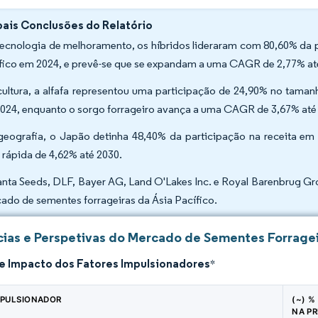
pais Conclusões do Relatório
tecnologia de melhoramento, os híbridos lideraram com 80,60% da 
fico em 2024, e prevê-se que se expandam a uma CAGR de 2,77% at
cultura, a alfafa representou uma participação de 24,90% no tama
024, enquanto o sorgo forrageiro avança a uma CAGR de 3,67% até
geografia, o Japão detinha 48,40% da participação na receita em
 rápida de 4,62% até 2030.
nta Seeds, DLF, Bayer AG, Land O'Lakes Inc. e Royal Barenbrug Gr
ado de sementes forrageiras da Ásia Pacífico.
ias e Perspetivas do Mercado de Sementes Forrageir
de Impacto dos Fatores Impulsionadores
*
MPULSIONADOR
(~) %
NA PR