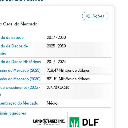
Ações
o Geral do Mercado
odo de Estudo
2017 - 2030
odo de Dados de
2025 - 2030
isão
odo de Dados Históricos
2017 - 2023
nho do Mercado (2025)
718.47 Milhões de dólares
nho do Mercado (2030)
821.51 Milhões de dólares
ão conforme CC BY 4.0.
 de crescimento (2025 -
2.71% CAGR
)
entração do Mercado
Médio
m © Mordor Intelligence. O reuso requer atribuição conforme CC BY 4.0.
cipais jogadores