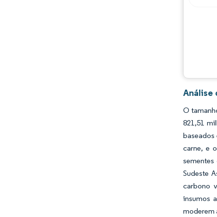
Análise
O tamanho
821,51 mi
baseados 
carne, e 
sementes 
Sudeste A
carbono v
insumos a
moderem 