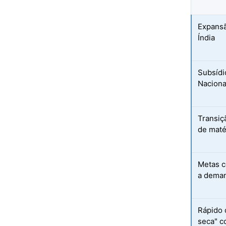
Expansã
Índia
Subsídi
Naciona
Transiç
de maté
Metas c
a deman
Rápido 
seca" c