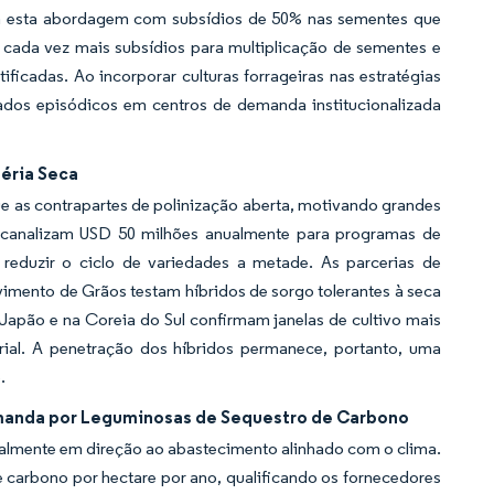
elha esta abordagem com subsídios de 50% nas sementes que
 cada vez mais subsídios para multiplicação de sementes e
ficadas. Ao incorporar culturas forrageiras nas estratégias
cados episódicos em centros de demanda institucionalizada
éria Seca
e as contrapartes de polinização aberta, motivando grandes
e canalizam USD 50 milhões anualmente para programas de
reduzir o ciclo de variedades a metade. As parcerias de
imento de Grãos testam híbridos de sorgo tolerantes à seca
Japão e na Coreia do Sul confirmam janelas de cultivo mais
rial. A penetração dos híbridos permanece, portanto, uma
.
emanda por Leguminosas de Sequestro de Carbono
lmente em direção ao abastecimento alinhado com o clima.
 carbono por hectare por ano, qualificando os fornecedores