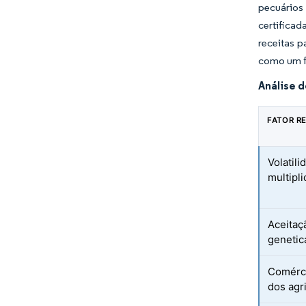
pecuários
certifica
receitas p
como um fa
Análise d
FATOR R
Volatil
multipl
Aceitaç
genetic
Comérci
dos agr