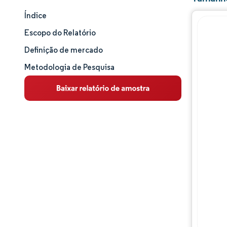
Índice
Tamanho e participação de mercado
Escopo do Relatório
Análise de mercado
Definição de mercado
Metodologia de Pesquisa
Tendências e insights
Análise de segmentos
Análise geográfica
Panorama competitivo
Principais jogadores
Desenvolvimentos da indústria