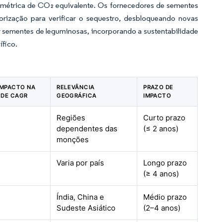
 métrica de CO₂ equivalente. Os fornecedores de sementes
rização para verificar o sequestro, desbloqueando novas
r sementes de leguminosas, incorporando a sustentabilidade
ífico.
 IMPACTO NA
RELEVÂNCIA
PRAZO DE
 DE CAGR
GEOGRÁFICA
IMPACTO
Regiões
Curto prazo
dependentes das
(≤ 2 anos)
monções
Varia por país
Longo prazo
(≥ 4 anos)
Índia, China e
Médio prazo
Sudeste Asiático
(2–4 anos)