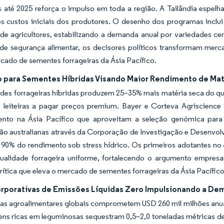
as até 2025 reforça o impulso em toda a região. A Tailândia esp
s custos iniciais dos produtores. O desenho dos programas inclui
e agricultores, estabilizando a demanda anual por variedades certi
 de segurança alimentar, os decisores políticos transformam mer
cado de sementes forrageiras da Ásia Pacífico.
o para Sementes Híbridas Visando Maior Rendimento de Mat
des forrageiras híbridas produzem 25–35% mais matéria seca do qu
 leiteiras a pagar preços premium. Bayer e Corteva Agriscienc
nto na Ásia Pacífico que aproveitam a seleção genómica para 
ão australianas através da Corporação de Investigação e Desenvolv
90% do rendimento sob stress hídrico. Os primeiros adotantes no 
qualidade forrageira uniforme, fortalecendo o argumento empresa
rítica que eleva o mercado de sementes forrageiras da Ásia Pacífico
rporativas de Emissões Líquidas Zero Impulsionando a D
as agroalimentares globais comprometem USD 260 mil milhões anua
ns ricas em leguminosas sequestram 0,5–2,0 toneladas métricas de