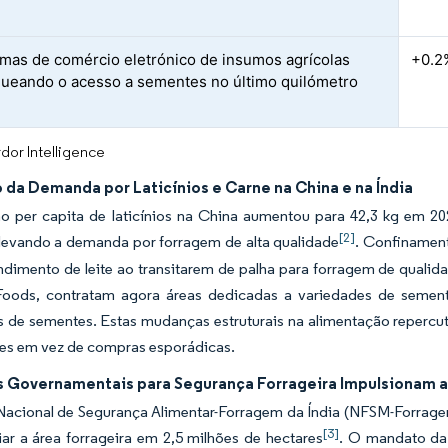
rmas de comércio eletrónico de insumos agrícolas
+0.2
ueando o acesso a sementes no último quilómetro
dor Intelligence
 da Demanda por Laticínios e Carne na China e na Índia
 per capita de laticínios na China aumentou para 42,3 kg em 202
[2]
elevando a demanda por forragem de alta qualidade
. Confinament
ndimento de leite ao transitarem de palha para forragem de qual
Foods, contratam agora áreas dedicadas a variedades de semente
s de sementes. Estas mudanças estruturais na alimentação reper
tes em vez de compras esporádicas.
s Governamentais para Segurança Forrageira Impulsionam 
Nacional de Segurança Alimentar-Forragem da Índia (NFSM-Forrage
[3]
ar a área forrageira em 2,5 milhões de hectares
. O mandato da 