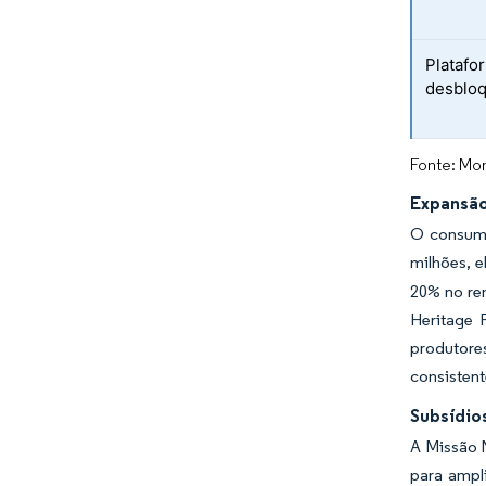
Platafo
desbloq
Fonte: Mor
Expansão
O consumo
milhões, 
20% no re
Heritage 
produtore
consisten
Subsídio
A Missão 
para ampli