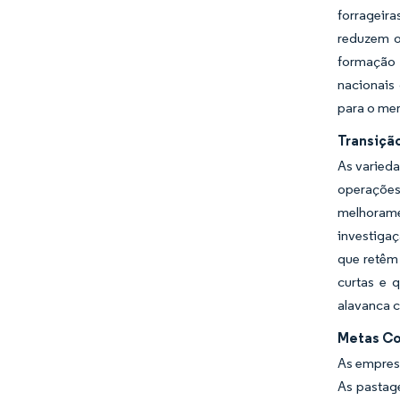
forrageir
reduzem o
formação d
nacionais
para o mer
Transiçã
As varieda
operações
melhorame
investigaç
que retêm 
curtas e 
alavanca c
Metas Co
As empres
As pastage