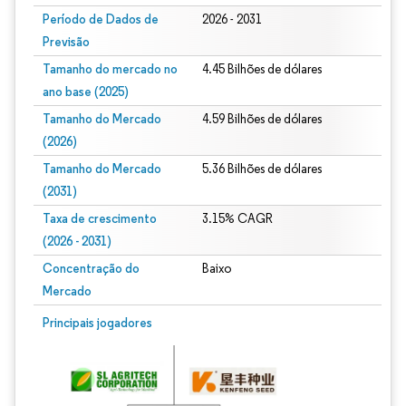
Período de Dados de
2026 - 2031
Previsão
Tamanho do mercado no
4.45 Bilhões de dólares
ano base (2025)
Tamanho do Mercado
4.59 Bilhões de dólares
(2026)
Tamanho do Mercado
5.36 Bilhões de dólares
(2031)
Taxa de crescimento
3.15% CAGR
(2026 - 2031)
Concentração do
Baixo
Mercado
Imagem © Mordor Intelligence. O reuso requer atribuição conforme CC BY 4.0.
Principais jogadores