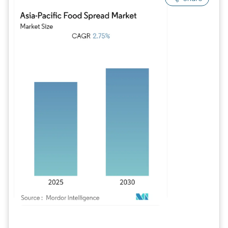
Imagem © Mordor Intelligence. O reuso requer atribuição conforme CC BY 4.0.