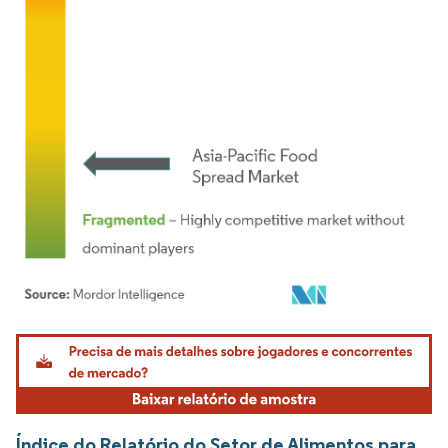
Imagem © Mordor Intelligence. O reuso requer atribuição conforme CC BY 4.0.
Índice do Relatório do Setor de Alimentos para