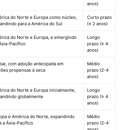
anos)
rica do Norte e Europa como núcleo,
Curto prazo
andindo para a América do Sul
(≤ 2 anos)
rica do Norte e Europa, e emergindo
Longo
Ásia-Pacífico
prazo (≥ 4
anos)
bal, com adoção antecipada em
Médio
iões propensas à seca
prazo (2-4
anos)
rica do Norte e Europa inicialmente,
Longo
andindo globalmente
prazo (≥ 4
anos)
opa e América do Norte, expandindo
Médio
a a Ásia-Pacífico
prazo (2-4
anos)