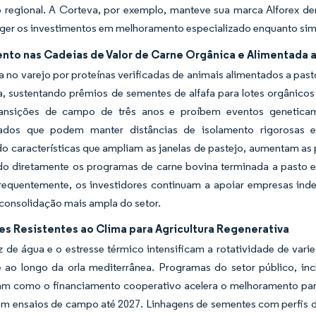
 regional. A Corteva, por exemplo, manteve sua marca Alforex de
eger os investimentos em melhoramento especializado enquanto sim
nto nas Cadeias de Valor de Carne Orgânica e Alimentada 
no varejo por proteínas verificadas de animais alimentados a past
a, sustentando prêmios de sementes de alfafa para lotes orgânic
ansições de campo de três anos e proíbem eventos geneticam
zados que podem manter distâncias de isolamento rigorosas 
 características que ampliam as janelas de pastejo, aumentam as p
do diretamente os programas de carne bovina terminada a pasto e 
requentemente, os investidores continuam a apoiar empresas ind
consolidação mais ampla do setor.
es Resistentes ao Clima para Agricultura Regenerativa
 de água e o estresse térmico intensificam a rotatividade de var
 e ao longo da orla mediterrânea. Programas do setor público, in
m como o financiamento cooperativo acelera o melhoramento para t
em ensaios de campo até 2027. Linhagens de sementes com perfis d