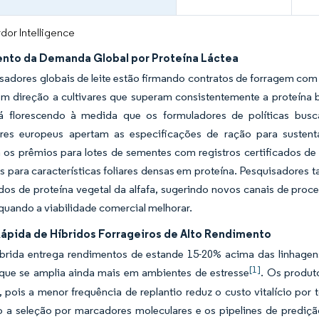
dor Intelligence
nto da Demanda Global por Proteína Láctea
sadores globais de leite estão firmando contratos de forragem co
em direção a cultivares que superam consistentemente a proteína b
á florescendo à medida que os formuladores de políticas bus
es europeus apertam as especificações de ração para sustentar
os prêmios para lotes de sementes com registros certificados de
s para características foliares densas em proteína. Pesquisadores 
dos de proteína vegetal da alfafa, sugerindo novos canais de pr
uando a viabilidade comercial melhorar.
ápida de Híbridos Forrageiros de Alto Rendimento
híbrida entrega rendimentos de estande 15-20% acima das linhage
[1]
 que se amplia ainda mais em ambientes de estresse
. Os produt
, pois a menor frequência de replantio reduz o custo vitalício por
o a seleção por marcadores moleculares e os pipelines de prediçã