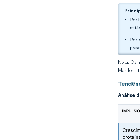
Princi
Por 
estã
Por 
prev
Nota: Os n
Mordor Int
Tendênc
Análise 
IMPULSI
Crescim
proteín