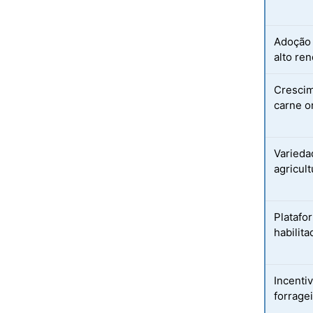
Adoção 
alto re
Crescim
carne o
Varieda
agricul
Platafo
habilit
Incenti
forrage