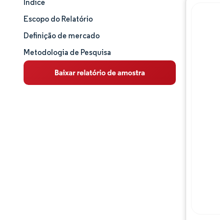
Índice
Tamanho e participação de mercado
Escopo do Relatório
Análise de mercado
Definição de mercado
Metodologia de Pesquisa
Tendências e insights
Análise de segmentos
Análise geográfica
Panorama competitivo
Principais jogadores
Desenvolvimentos da indústria