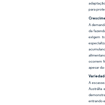
adaptação
para prot
Crescime
A demanda 
da fazend
exigem tr
especiali
acumulando
alimentan
ocorrem f
apesar da 
Variedad
A escassez
Austrália
demonstra
entrando 