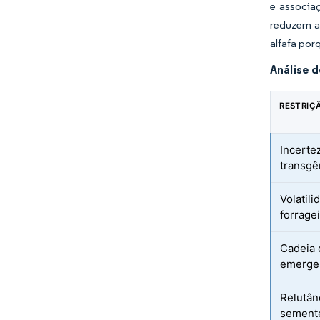
e associa
reduzem as
alfafa por
Análise 
RESTRIÇ
Incerte
transgê
Volatil
forrage
Cadeia 
emergen
Relutân
sement