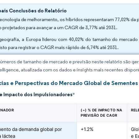
pais Conclusões do Relatório
tecnologia de melhoramento, os híbridos representaram 77,02% da 
o projetados para avançar a um CAGR de 3,77% até 2031.
geografia, a Europa liderou com 40,02% do tamanho do mercado 
isto para registrar o CAGR mais rápido de 6,74% até 2031.
úmeros de tamanho de mercado e previsão neste relatório são gera
elligence, atualizada com os dados e insights mais recentes disponí
ias e Perspectivas do Mercado Global de Sementes 
de Impacto dos Impulsionadores
*
ONADOR
(~) % DE IMPACTO NA
REL
PREVISÃO DE CAGR
ento da demanda global por
+1.2%
Glo
a láctea
e E