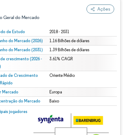
Ações
o Geral do Mercado
odo de Estudo
2018 - 2031
nho do Mercado (2026)
1.16 Bilhões de dólares
nho do Mercado (2031)
1.39 Bilhões de dólares
 de crescimento (2026 -
3.61% CAGR
)
ado de Crescimento
Oriente Médio
ão conforme CC BY 4.0.
 Rápido
r Mercado
Europa
entração do Mercado
Baixo
m © Mordor Intelligence. O reuso requer atribuição conforme CC BY 4.0.
cipais jogadores