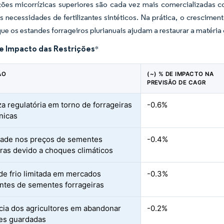
ções micorrízicas superiores são cada vez mais comercializadas 
 necessidades de fertilizantes sintéticos. Na prática, o crescime
que os estandes forrageiros plurianuais ajudam a restaurar a matéria
de Impacto das Restrições
*
ÃO
(~) % DE IMPACTO NA
PREVISÃO DE CAGR
za regulatória em torno de forrageiras
-0.6%
nicas
idade nos preços de sementes
-0.4%
iras devido a choques climáticos
de frio limitada em mercados
-0.3%
tes de sementes forrageiras
cia dos agricultores em abandonar
-0.2%
es guardadas