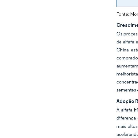
Fonte: Mor
Crescime
Os proces
de alfafa 
China est
comprador
aumentam 
melhorista
concentra
sementes q
Adoção R
A alfafa 
diferença
mais altos
acelerand