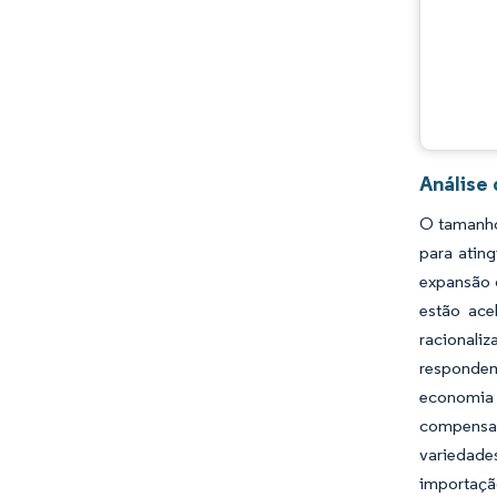
Análise
O tamanho
para atin
expansão d
estão ace
racionali
respondem
economia 
compensam
variedades
importação