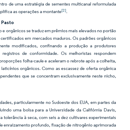
ntro de uma estratégia de sementes multicanal reformulada
[2]
plifica as operações a montante
.
a Pasto
o e orgânicos se traduz em prêmios mais elevados no portão
os certificados em mercados maduros. Os padrões orgânicos
ente modificados, confinando a produção a produtores
e registros de conformidade. Os melhoristas respondem
roporções folha-caule e aceleram o rebrote após a colheita,
laticínios orgânicos. Como as escassez de oferta orgânica
ependentes que se concentram exclusivamente neste nicho,
iedades, particularmente no Sudoeste dos EUA, em partes da
cluindo uma bolsa para a Universidade da Califórnia Davis,
olerância à seca, com seis a dez cultivares experimentais
e enraizamento profundo, fixação de nitrogênio aprimorada