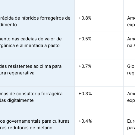
rápida de híbridos forrageiros de
+0.8%
Amé
ndimento
exp
ento nas cadeias de valor de
+0.5%
Amé
rgânica e alimentada a pasto
na 
des resistentes ao clima para
+0.7%
Glo
tura regenerativa
reg
rmas de consultoria forrageira
+0.3%
Amé
adas digitalmente
exp
vos governamentais para culturas
+0.4%
Eur
iras redutoras de metano
par