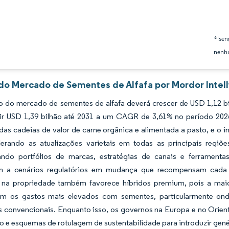
*Isen
nenhu
 do Mercado de Sementes de Alfafa por Mordor Intel
 do mercado de sementes de alfafa deverá crescer de USD 1,12 bi
gir USD 1,39 bilhão até 2031 a um CAGR de 3,61% no período 2026
as cadeias de valor de carne orgânica e alimentada a pasto, e o in
lerando as atualizações varietais em todas as principais regiõ
zando portfólios de marcas, estratégias de canais e ferramen
 a cenários regulatórios em mudança que recompensam cada ve
na propriedade também favorece híbridos premium, pois a maior
 os gastos mais elevados com sementes, particularmente ond
 convencionais. Enquanto isso, os governos na Europa e no Orient
 e esquemas de rotulagem de sustentabilidade para introduzir gené