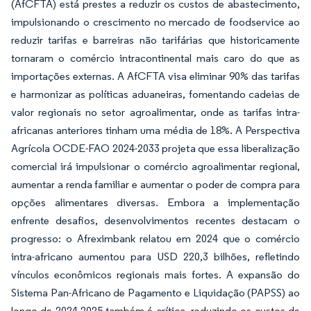
(AfCFTA) está prestes a reduzir os custos de abastecimento,
impulsionando o crescimento no mercado de foodservice ao
reduzir tarifas e barreiras não tarifárias que historicamente
tornaram o comércio intracontinental mais caro do que as
importações externas. A AfCFTA visa eliminar 90% das tarifas
e harmonizar as políticas aduaneiras, fomentando cadeias de
valor regionais no setor agroalimentar, onde as tarifas intra-
africanas anteriores tinham uma média de 18%. A Perspectiva
Agrícola OCDE-FAO 2024-2033 projeta que essa liberalização
comercial irá impulsionar o comércio agroalimentar regional,
aumentar a renda familiar e aumentar o poder de compra para
opções alimentares diversas. Embora a implementação
enfrente desafios, desenvolvimentos recentes destacam o
progresso: o Afreximbank relatou em 2024 que o comércio
intra-africano aumentou para USD 220,3 bilhões, refletindo
vínculos econômicos regionais mais fortes. A expansão do
Sistema Pan-Africano de Pagamento e Liquidação (PAPSS) ao
longo de 2024-2025 também é crítica, reduzindo os custos de