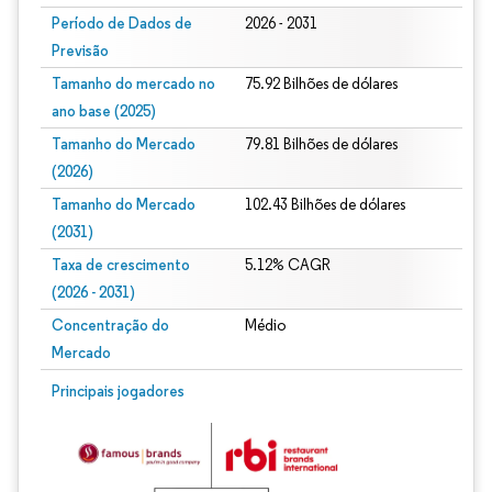
Período de Dados de
2026 - 2031
Previsão
Tamanho do mercado no
75.92 Bilhões de dólares
ano base (2025)
Tamanho do Mercado
79.81 Bilhões de dólares
(2026)
Tamanho do Mercado
102.43 Bilhões de dólares
(2031)
Taxa de crescimento
5.12% CAGR
(2026 - 2031)
Concentração do
Médio
Mercado
Imagem © Mordor Intelligence. O reuso requer atribuição conforme CC BY 4.0.
Principais jogadores