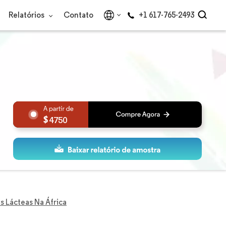
Relatórios
Contato
+1 617-765-2493
4750
s Lácteas Na África