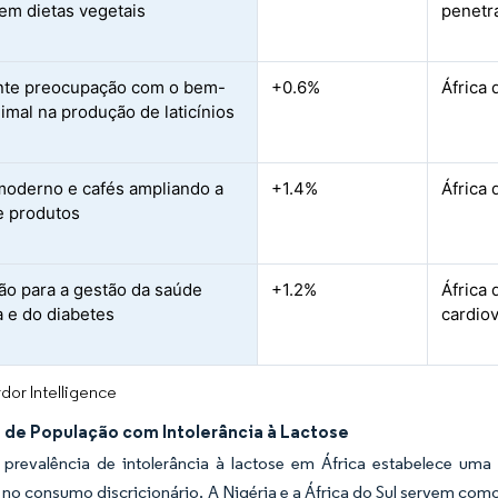
m dietas vegetais
penetr
nte preocupação com o bem-
+0.6%
África 
nimal na produção de laticínios
moderno e cafés ampliando a
+1.4%
África 
e produtos
ção para a gestão da saúde
+1.2%
África 
a e do diabetes
cardiov
dor Intelligence
 de População com Intolerância à Lactose
 prevalência de intolerância à lactose em África estabelece u
 no consumo discricionário. A Nigéria e a África do Sul servem com