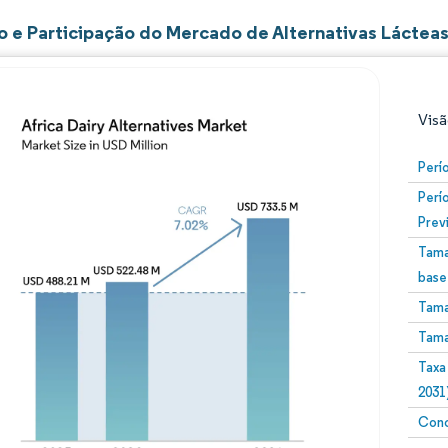
 e Participação do Mercado de Alternativas Lácteas 
Visã
Perí
Perí
Prev
Tama
base
Tama
Imagem © Mordor Intelligence. O reuso requer atribuiç
Tama
Taxa
2031
Conc