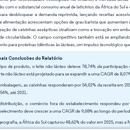
 com o substancial consumo anual de laticínios da África do Sul e 
para desbloquear a demanda reprimida, lançando receitas acessív
de alimentação acrescentam opções de grau barista que aumentam 
ação de caixinhas assépticas sinalizam como a inovação em embala
 de circularidade. O campo competitivo também está se ampliand
nto para proteínas idênticas às lácteas, um impulso tecnológico que
pais Conclusões do Relatório
tipo de produto, o leite não lácteo deteve 78,74% da participação
rte não lácteo está projetado para se expandir a uma CAGR de 8,07%
embalagem, as caixinhas responderam por 54,02% da receita em 202
,54%, até 2031.
distribuição, o comércio fora do estabelecimento respondeu p
belecimento deve crescer a uma CAGR de 9,08% ao longo do períod
geografia, a África do Sul capturou 48,62% do valor em 2025, mas a 