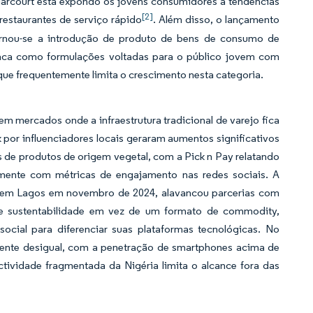
arcourt está expondo os jovens consumidores a tendências
[2]
 restaurantes de serviço rápido
. Além disso, o lançamento
rnou-se a introdução de produto de bens de consumo de
ca como formulações voltadas para o público jovem com
ue frequentemente limita o crescimento nesta categoria.
em mercados onde a infraestrutura tradicional de varejo fica
or influenciadores locais geraram aumentos significativos
s de produtos de origem vegetal, com a Pick n Pay relatando
amente com métricas de engajamento nas redes sociais. A
da em Lagos em novembro de 2024, alavancou parcerias com
de sustentabilidade em vez de um formato de commodity,
ocial para diferenciar suas plataformas tecnológicas. No
mente desigual, com a penetração de smartphones acima de
ctividade fragmentada da Nigéria limita o alcance fora das