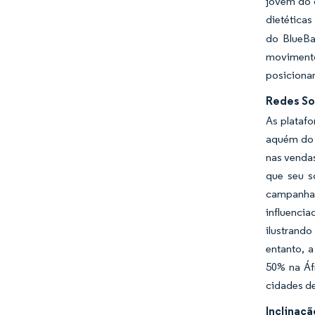
jovem do 
dietéticas
do BlueBa
movimento
posicionam
Redes So
As platafo
aquém do 
nas vendas
que seu s
campanha 
influenci
ilustrand
entanto, 
50% na Áf
cidades de
Inclinaç