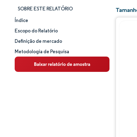
SOBRE ESTE RELATÓRIO
Tamanho
Índice
Tamanho e participação de mercado
Escopo do Relatório
Análise de mercado
Definição de mercado
Metodologia de Pesquisa
Tendências e insights
Análise de segmentos
Análise geográfica
Panorama competitivo
Principais jogadores
Desenvolvimentos da indústria