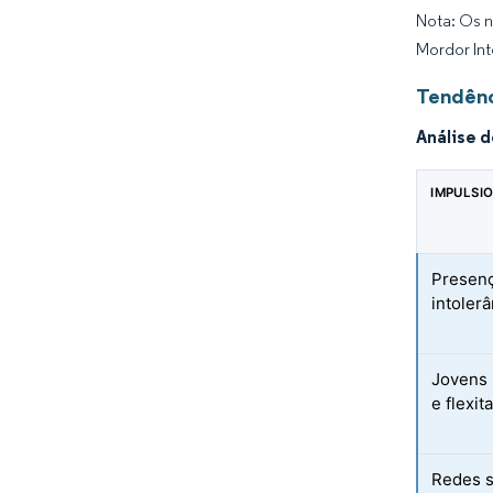
Nota: Os n
Mordor Int
Tendênc
Análise 
IMPULSI
Presen
intolerâ
Jovens 
e flexit
Redes s