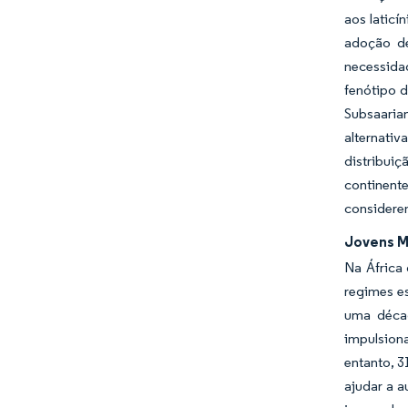
aos laticí
adoção de
necessida
fenótipo d
Subsaarian
alternativ
distribuiç
continent
considerem
Jovens M
Na África
regimes es
uma déca
impulsion
entanto, 3
ajudar a 