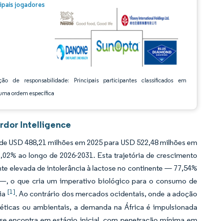
m © Mordor Intelligence. O reuso requer atribuição conforme CC BY 4.0.
cipais jogadores
ção de responsabilidade: Principais participantes classificados em
ma ordem específica
rdor Intelligence
a de USD 488,21 milhões em 2025 para USD 522,48 milhões em
,02% ao longo de 2026-2031. Esta trajetória de crescimento
te elevada de intolerância à lactose no continente — 77,54%
l —, o que cria um imperativo biológico para o consumo de
[1]
cia
. Ao contrário dos mercados ocidentais, onde a adoção
ticas ou ambientais, a demanda na África é impulsionada
 se encontra em estágio inicial, com penetração mínima em