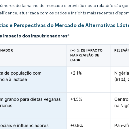
úmeros de tamanho de mercado e previsão neste relatório são gera
elligence, atualizada com os dados e insights mais recentes disponí
ias e Perspectivas do Mercado de Alternativas Lácte
de Impacto dos Impulsionadores
*
ONADOR
(~) % DE IMPACTO
RELEVÂ
NA PREVISÃO DE
CAGR
ça de população com
+2.1%
Nigéria
ncia à lactose
(81%), 
migrando para dietas veganas
+1.5%
Centro
arianas
na Nigé
ociais e influenciadores
+0.9%
Pan-af