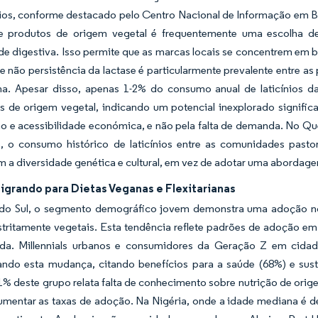
nios, conforme destacado pelo Centro Nacional de Informação em B
 produtos de origem vegetal é frequentemente uma escolha de 
de digestiva. Isso permite que as marcas locais se concentrem em
e não persistência da lactase é particularmente prevalente entre a
a. Apesar disso, apenas 1-2% do consumo anual de laticínios da Á
as de origem vegetal, indicando um potencial inexplorado significa
ão e acessibilidade económica, e não pela falta de demanda. No Qué
e, o consumo histórico de laticínios entre as comunidades past
 a diversidade genética e cultural, em vez de adotar uma abordage
igrando para Dietas Veganas e Flexitarianas
 do Sul, o segmento demográfico jovem demonstra uma adoção not
tritamente vegetais. Esta tendência reflete padrões de adoção em 
da. Millennials urbanos e consumidores da Geração Z em cid
ando esta mudança, citando benefícios para a saúde (68%) e sus
1% deste grupo relata falta de conhecimento sobre nutrição de orig
aumentar as taxas de adoção. Na Nigéria, onde a idade mediana é 