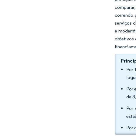
comparação
correndo 
serviços 
e moderniz
objetivos
financiame
Princi
Por 
iogu
Por 
de 8
Por 
esta
Por 