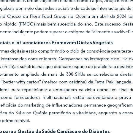
continente. A urbanização em cidades como Lagos, Abuja e Port H
 globais por meio das redes sociais e de cadeias internacionais de
nd Choco da Flora Food Group no Quénia em abril de 2024 to
 rápido (FMCG) mais bem-sucedida do ano. Este sucesso desta
ento indulgente podem superar o estigma de "alimento saudável" q
ciais e Influenciadores Promovem Dietas Vegetais
rmas digitais estão comprimindo o ciclo de consciência-para-teste 
interesse dos consumidores. Campanhas no Instagram e no TikTok p
 em lojas sul-africanas que dedicam espaço de prateleira a destino
ortimento ampliado de mais de 300 SKUs se correlaciona diret
"better with carton" (melhor com caixinha) da Tetra Pak, lança
adores para reposicionar a embalagem caixinha como um sinal 
o como fornecedores multinacionais estão aproveitando a prova s
a eficácia do marketing de influenciadores permanece geografica
rica do Sul e no Quénia permitindo a viralidade, enquanto a cone
 primeiro nível.
ão para a Gestão da Saúde Cardíaca e do Diabetes