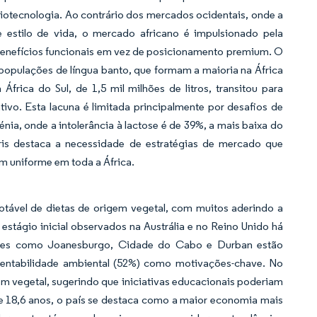
iotecnologia. Ao contrário dos mercados ocidentais, onde a
estilo de vida, o mercado africano é impulsionado pela
 benefícios funcionais em vez de posicionamento premium. O
s populações de língua banto, que formam a maioria na África
frica do Sul, de 1,5 mil milhões de litros, transitou para
tivo. Esta lacuna é limitada principalmente por desafios de
nia, onde a intolerância à lactose é de 39%, a mais baixa do
oris destaca a necessidade de estratégias de mercado que
m uniforme em toda a África.
ável de dietas de origem vegetal, com muitos aderindo a
estágio inicial observados na Austrália e no Reino Unido há
ades como Joanesburgo, Cidade do Cabo e Durban estão
tentabilidade ambiental (52%) como motivações-chave. No
em vegetal, sugerindo que iniciativas educacionais poderiam
de 18,6 anos, o país se destaca como a maior economia mais