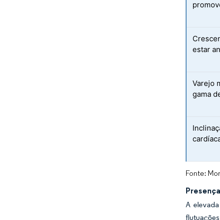
promove
Cresce
estar a
Varejo 
gama d
Inclina
cardíac
Fonte: Mor
Presença
A elevada
flutuações