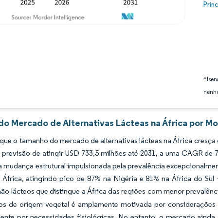
Image
Prin
*Isen
nenhu
do Mercado de Alternativas Lácteas na África por Mo
que o tamanho do mercado de alternativas lácteas na África cresç
 previsão de atingir USD 733,5 milhões até 2031, a uma CAGR de 7
a mudança estrutural impulsionada pela prevalência excepcionalmen
 África, atingindo pico de 87% na Nigéria e 81% na África do Su
ão lácteos que distingue a África das regiões com menor prevalên
os de origem vegetal é amplamente motivada por considerações é
mente por necessidades fisiológicas. No entanto, o mercado ainda