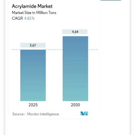
Imagem © Mordor Intelligence. O reuso requer atribuição conforme CC BY 4.0.