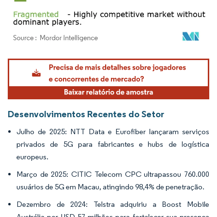
Imagem © Mordor Intelligence. O reuso requer atribuição conforme CC BY 4.0.
Desenvolvimentos Recentes do Setor
Julho de 2025: NTT Data e Eurofiber lançaram serviços
privados de 5G para fabricantes e hubs de logística
europeus.
Março de 2025: CITIC Telecom CPC ultrapassou 760.000
usuários de 5G em Macau, atingindo 98,4% de penetração.
Dezembro de 2024: Telstra adquiriu a Boost Mobile
Austrália por USD 57 milhões para fortalecer sua presença