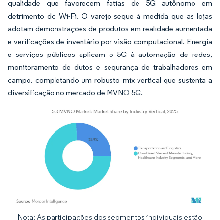
qualidade que favorecem fatias de 5G autônomo em
detrimento do Wi-Fi. O varejo segue à medida que as lojas
adotam demonstrações de produtos em realidade aumentada
e verificações de inventário por visão computacional. Energia
e serviços públicos aplicam o 5G à automação de redes,
monitoramento de dutos e segurança de trabalhadores em
campo, completando um robusto mix vertical que sustenta a
diversificação no mercado de MVNO 5G.
Nota: As participações dos segmentos individuais estão
Imagem © Mordor Intelligence. O reuso requer atribuição conforme CC BY 4.0.