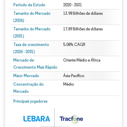
Período de Estudo
2020 - 2031
Tamanho do Mercado
13.98 Bilhões de dólares
(2026)
Tamanho do Mercado
17.89 Bilhões de dólares
(2031)
Taxa de crescimento
5.08% CAGR
(2026 - 2031)
Mercado de
Oriente Médio e África
Crescimento Mais Rápido
Maior Mercado
Ásia-Pacífico
Concentração do
Médio
Mercado
Imagem © Mordor Intelligence. O reuso requer atribuição conforme CC BY 4.0.
Principais jogadores