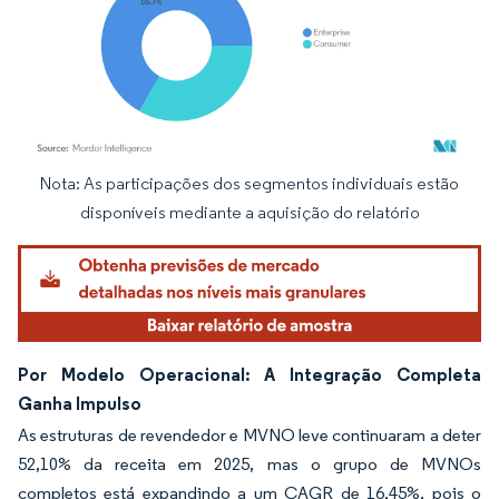
Nota: As participações dos segmentos individuais estão
Imagem © Mordor Intelligence. O reuso requer atribuição conforme CC BY 4.0.
disponíveis mediante a aquisição do relatório
Por Modelo Operacional: A Integração Completa
Ganha Impulso
As estruturas de revendedor e MVNO leve continuaram a deter
52,10% da receita em 2025, mas o grupo de MVNOs
completos está expandindo a um CAGR de 16,45%, pois o