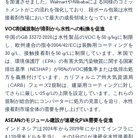
を加速させました。WalmartやAlibabaによる同様のコミッ
トメントがこの流れを強化しており、段ボール包装は水性
接着剤市場において最大の成長領域となっています。
VOC削減規制が溶剤から水性への転換を促進
中国のGB 33372-2020は水性製品のVOCを50 g/kgに制限
し、欧州連合の指令2004/42/ECは装飾用コーティングを
30 g/L、接触接着剤を50 g/Lに制限しています。米国で
は、環境保護庁（EPA）の有害大気汚染物質に関する国家
排出基準（NESHAP）が95%のVOC捕集率または低排出処
方を義務付けています。カリフォルニア州大気資源局
（CARB）フェーズ2規制は、建築用コーティングに対し
てさらに厳しい25 g/Lの上限を設定しています。これらの
規制が総合的にコンバーターに処方の見直しを迫り、水性
接着剤市場全体の需要を押し上げています。
ASEANのモジュール建設が速硬化PVA需要を促進
インドネシアは2024年から2029年にかけてインフラに
4,120億米ドルを充当し、その3分の1が速硬化水性接着剤