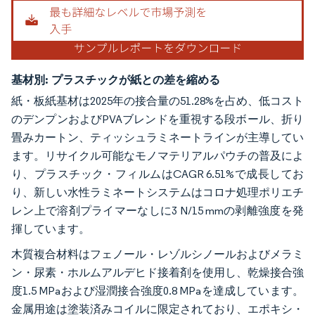
基材別:
プラスチックが紙との差を縮める
紙・板紙基材は2025年の接合量の51.28%を占め、低コスト
のデンプンおよびPVAブレンドを重視する段ボール、折り
畳みカートン、ティッシュラミネートラインが主導してい
ます。リサイクル可能なモノマテリアルパウチの普及によ
り、プラスチック・フィルムはCAGR 6.51%で成長してお
り、新しい水性ラミネートシステムはコロナ処理ポリエチ
レン上で溶剤プライマーなしに3 N/15 mmの剥離強度を発
揮しています。
木質複合材料はフェノール・レゾルシノールおよびメラミ
ン・尿素・ホルムアルデヒド接着剤を使用し、乾燥接合強
度1.5 MPaおよび湿潤接合強度0.8 MPaを達成しています。
金属用途は塗装済みコイルに限定されており、エポキシ・