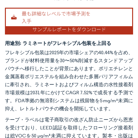
用途別:
ラミネートがフレキシブル包装を上回る
フレキシブル包装は2025年の市場シェアの40.44%を占め、
ブランドが材料使用量を30〜50%削減するスタンドアップ
パウチへ移行したことが背景にあります。ポリエチレンと
金属蒸着ポリエステルを組み合わせた多層バリアフィルム
に牽引され、ラミネートおよびフィルム構造の水性接着剤
市場規模は2031年にかけてCAGR 7.52%で成長する予測で
す。FDA準拠の無溶剤システムは残留物を5 mg/m²未満に
抑え、レトルトパウチの機会を開拓しています。
テープ・ラベルは電子商取引の改ざん防止ニーズから恩恵
を受けており、LEED認証を取得したフローリング接着剤
は総VOCを50 µg/m³未満に抑えています。製本・出版は