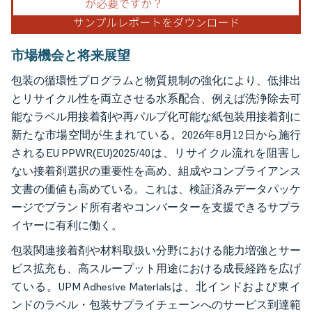
市場機会と将来展望
包装の循環性プログラムと物質規制の強化により、低排出
とリサイクル性を両立させる水系配合、例えば洗浄除去可
能なラベル用接着剤や再パルプ化可能な紙包装用接着剤に
新たな市場空間が生まれている。2026年8月12日から施行
されるEU PPWR(EU)2025/40は、リサイクル流れを阻害し
ない接着剤選択の重要性を高め、組成やコンプライアンス
文書の価値も高めている。これは、検証済みデータパッケ
ージでブランド所有者やコンバーターを支援できるサプラ
イヤーに有利に働く。
包装関連接着剤や材料取扱い分野における能力増強とサー
ビス拡充も、高スループット用途における成長経路を広げ
ている。UPM Adhesive Materialsは、北インドおよび東イ
ンドのラベル・包装サプライチェーンへのサービス到達範