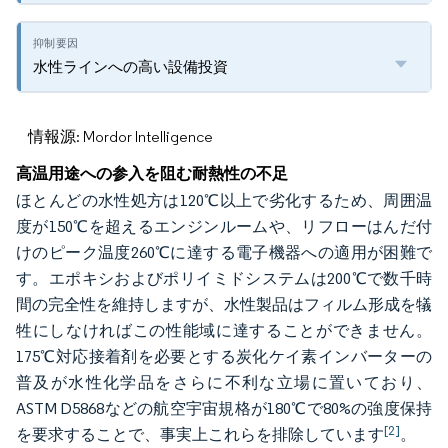
水性ラインへの高い設備投資
情報源: Mordor Intelligence
高温用途への参入を阻む耐熱性の不足
ほとんどの水性処方は120℃以上で劣化するため、周囲温
度が150℃を超えるエンジンルームや、リフローはんだ付
けのピーク温度260℃に達する電子機器への適用が困難で
す。エポキシおよびポリイミドシステムは200℃で数千時
間の完全性を維持しますが、水性製品はフィルム形成を犠
牲にしなければこの性能域に達することができません。
175℃対応接着剤を必要とする炭化ケイ素インバーターの
普及が水性化学品をさらに不利な立場に置いており、
ASTM D5868などの航空宇宙規格が180℃で80%の強度保持
[2]
を要求することで、事実上これらを排除しています
。