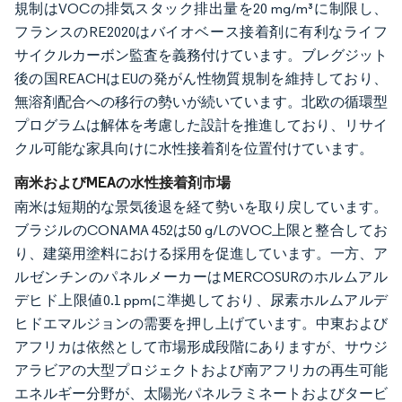
規制はVOCの排気スタック排出量を20 mg/m³に制限し、
フランスのRE2020はバイオベース接着剤に有利なライフ
サイクルカーボン監査を義務付けています。ブレグジット
後の国REACHはEUの発がん性物質規制を維持しており、
無溶剤配合への移行の勢いが続いています。北欧の循環型
プログラムは解体を考慮した設計を推進しており、リサイ
クル可能な家具向けに水性接着剤を位置付けています。
南米およびMEAの水性接着剤市場
南米は短期的な景気後退を経て勢いを取り戻しています。
ブラジルのCONAMA 452は50 g/LのVOC上限と整合してお
り、建築用塗料における採用を促進しています。一方、ア
ルゼンチンのパネルメーカーはMERCOSURのホルムアル
デヒド上限値0.1 ppmに準拠しており、尿素ホルムアルデ
ヒドエマルジョンの需要を押し上げています。中東および
アフリカは依然として市場形成段階にありますが、サウジ
アラビアの大型プロジェクトおよび南アフリカの再生可能
エネルギー分野が、太陽光パネルラミネートおよびタービ