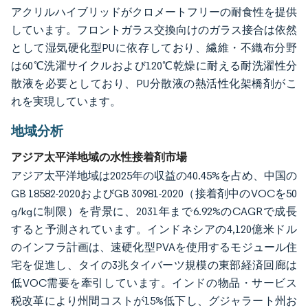
アクリルハイブリッドがクロメートフリーの耐食性を提供
しています。フロントガラス交換向けのガラス接合は依然
として湿気硬化型PUに依存しており、繊維・不織布分野
は60℃洗濯サイクルおよび120℃乾燥に耐える耐洗濯性分
散液を必要としており、PU分散液の熱活性化架橋剤がこ
れを実現しています。
地域分析
アジア太平洋地域の水性接着剤市場
アジア太平洋地域は2025年の収益の40.45%を占め、中国の
GB 18582-2020およびGB 30981-2020（接着剤中のVOCを50
g/kgに制限）を背景に、2031年まで6.92%のCAGRで成長
すると予測されています。インドネシアの4,120億米ドル
のインフラ計画は、速硬化型PVAを使用するモジュール住
宅を促進し、タイの3兆タイバーツ規模の東部経済回廊は
低VOC需要を牽引しています。インドの物品・サービス
税改革により州間コストが15%低下し、グジャラート州お