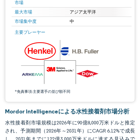
市場
最大市場
アジア太平洋
市場集中度
中
画像 © Mordor Intelligence。再利用にはCC BY 4.0の表示が必要です。
主要プレーヤー
*免責事項:主要選手の並び順不同
Mordor Intelligenceによる水性接着剤市場分析
水性接着剤市場規模は2026年に90億8,000万米ドルと推定
され、予測期間（2026年～2031年）にCAGR 6.12%で成長
し、2031年までに122億3,000万米ドルに達する見込みで