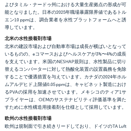
よびタミル・ナードゥ州における大量生産拠点の形成が可
能となりました。日本の2025年職場暴露限界値であるトル
エン10 ppmは、調合業者を水性プラットフォームへと誘
導しています。
北米の水性接着剤市場
北米の建設市場および自動車市場は成長が横ばいとなって
いるものの、eコマースおよびヘルスケアが3%〜4%の成長
を支えています。米国のNESHAP規則は、水性製品に切り
替えるコンバーターに対して熱酸化装置の設置義務を免除
することで優遇措置を与えています。カナダの2024年ホル
ムアルデヒド上限値0.05 ppmは、キャビネット製造におけ
るPVAの採用を加速させています。メキシコのティア1サ
プライヤーは、OEMのサステナビリティ評価基準を満た
すために水性構造用接着剤を仕様として採用しています。
欧州の水性接着剤市場
欧州は規制面で引き続きリードしており、ドイツのTA Luft