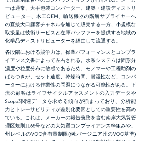
ーは通常、大手包装コンバーター、建築・建設ディストリ
ビューター、木工OEM、輸送機器の階層サプライヤーへ
の直接大口顧客チャネルを通じて販売する一方、小規模な
取扱量は技術サービスと在庫バッファーを提供する地域の
化学品ディストリビューターを経由して流通する。
各段階における競争力は、操業パフォーマンスとコンプラ
イアンス文書によって左右される。水系システムは固形分
濃度や粒度分布に敏感であるため、モノマーや工程助剤の
ばらつきが、セット速度、乾燥時間、耐湿性など、コンバ
ーターにおける作業性の問題につながる可能性がある。下
流の顧客はライフサイクルアセスメントの入力データや
Scope3関連データを求める傾向が強まっており、分析能
力とトレーサビリティが差別化要因としての重要性を高め
ている。これは、メーカーの報告義務を含む南岸大気質管
理区規則1168号などの大気質コンプライアンス枠組みや、
州レベルのVOC含有量制限(例:バージニア州のVOC基準)