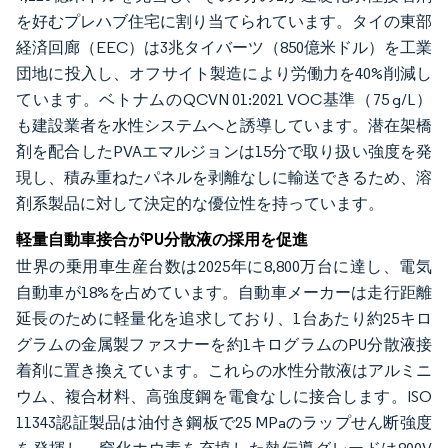
を好むプレハブ住宅に割り当てられています。タイの東部
経済回廊（EEC）は3兆タイバーツ（850億米ドル）を工業
団地に投入し、オフサイト製造により労働力を40%削減し
ています。ベトナムのQCVN 01:2021 VOC基準（75 g/L）
も建設業者を水性システムへと誘導しています。潜在架橋
剤を配合したPVAエマルジョンは15分で取り扱い強度を発
現し、積み重ねたパネルを剥離なしに輸送できるため、溶
剤系製品に対して決定的な優位性を持っています。
軽量自動車接合がPU分散液の採用を促進
世界の乗用車生産台数は2025年に8,800万台に達し、電気
自動車が18%を占めています。自動車メーカーは走行距離
延長のために軽量化を追求しており、1台あたり約25キロ
グラムの金属製ファスナーを約1キログラムのPU分散液接
着剤に置き換えています。これらの水性分散液はアルミニ
ウム、複合材料、高強度鋼を電食なしに接合します。ISO
11343認証製品は油付き鋼板で25 MPaのラップせん断強度