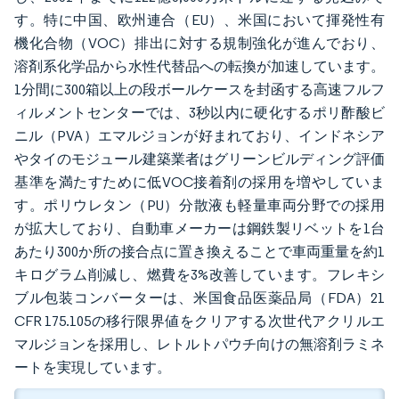
す。特に中国、欧州連合（EU）、米国において揮発性有
機化合物（VOC）排出に対する規制強化が進んでおり、
溶剤系化学品から水性代替品への転換が加速しています。
1分間に300箱以上の段ボールケースを封函する高速フルフ
ィルメントセンターでは、3秒以内に硬化するポリ酢酸ビ
ニル（PVA）エマルジョンが好まれており、インドネシア
やタイのモジュール建築業者はグリーンビルディング評価
基準を満たすために低VOC接着剤の採用を増やしていま
す。ポリウレタン（PU）分散液も軽量車両分野での採用
が拡大しており、自動車メーカーは鋼鉄製リベットを1台
あたり300か所の接合点に置き換えることで車両重量を約1
キログラム削減し、燃費を3%改善しています。フレキシ
ブル包装コンバーターは、米国食品医薬品局（FDA）21
CFR 175.105の移行限界値をクリアする次世代アクリルエ
マルジョンを採用し、レトルトパウチ向けの無溶剤ラミネ
ートを実現しています。