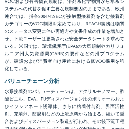
VOCおよび有害物質規制は、溶剤系化学物質から水系シ
ステムへの代替を促す主要な規制要因のままである。欧州
連合では、指令2004/42/ECが接触型接着剤を含む接着剤
カテゴリーのVOC制限を定めており、REACH義務は物質
のステータス変更に伴い再処方や文書作成の作業を増加さ
せ、下流ユーザーは更新された安全データシートを求めて
いる。米国では、環境保護庁(EPA)の大気規制やカリフォ
ルニア州大気資源局(CARB)の要件などの州プログラム
が、建設および消費者向け用途における低VOC採用を強
化している。
バリューチェーン分析
水系接着剤のバリューチェーンは、アクリルモノマー、酢
酸ビニル、EVA、PUディスパージョン用のポリオールおよ
びイソシアネート誘導体、さらに粘着付与剤、界面活性
剤、充填剤、防腐剤などの上流原料から始まる。続いて重
合およびディスパージョン製造が行われ、その後下流工程
で用途別配合へのコンパウンディングが行われる。メーカ