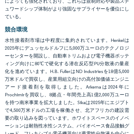
によっても強化されており、これらは規制対応や製品スチ
ュワードシップ体制がより強固なサプライヤーを優位にし
ている。
競合環境
水性接着剤市場は中程度に集約されています。Henkelは
2025年にデュッセルドルフに5,000万ユーロのテクノロジ
ーセンターを開設し、自動車トリムおよび電子機器ポッテ
ィング向けに80℃で硬化する潜在反応型PU分散液の量産
化を進めています。H.B. FullerはND Industriesを18億5,000
万米ドルで買収し、産業用組立向けの高付加価値エンジニ
アード接着剤を取得しました。Arkemaは2024年に
Prochimirを買収し、8拠点・年間売上高1億2,000万ユーロ
を持つ南米事業を拡大しました。Sikaは2025年にエジプト
で4,500万米ドルの工場を稼働させ、北アフリカの建設需
要の取り込みを図っています。ホワイトスペースのイノベ
ーションは耐熱性水性システム、バイオベース食品接触グ
レード、フレキシブル電子機器向け導電性分散液を中心に