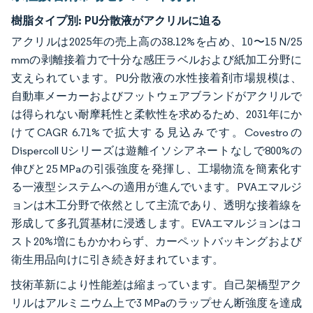
樹脂タイプ別:
PU分散液がアクリルに迫る
アクリルは2025年の売上高の38.12%を占め、10〜15 N/25
mmの剥離接着力で十分な感圧ラベルおよび紙加工分野に
支えられています。PU分散液の水性接着剤市場規模は、
自動車メーカーおよびフットウェアブランドがアクリルで
は得られない耐摩耗性と柔軟性を求めるため、2031年にか
けてCAGR 6.71%で拡大する見込みです。Covestroの
Dispercoll Uシリーズは遊離イソシアネートなしで800%の
伸びと25 MPaの引張強度を発揮し、工場物流を簡素化す
る一液型システムへの適用が進んでいます。PVAエマルジ
ョンは木工分野で依然として主流であり、透明な接着線を
形成して多孔質基材に浸透します。EVAエマルジョンはコ
スト20%増にもかかわらず、カーペットバッキングおよび
衛生用品向けに引き続き好まれています。
技術革新により性能差は縮まっています。自己架橋型アク
リルはアルミニウム上で3 MPaのラップせん断強度を達成