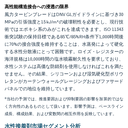
高性能構造接合への浸透の限界
風力タービンブレードはDNV GLガイドラインに基づき30
MPaの引張強度と15 kJ/m²の破壊靭性を必要とし、現行技
術ではエポキシ系のみがこれを達成できます。ISO 11343
衝突試験の保持目標である85℃/85%RH条件下1,000時間後
に70%の接合強度を維持することは、水蒸発によって硬化
する水性分散液にとって困難です。ロイズ・レジスターの
海洋規格は10,000時間の塩水噴霧耐久性を要求しており、
水性システムは高価な防錆剤を使用しなければこれを満た
せません。その結果、シリコーンおよび湿気硬化型ポリウ
レタンがカーテンウォールグレージングおよびファサード
パネルでの地位を維持しています。
*当社の予測では、推進要因および抑制要因の影響を加算的ではな
く方向性のあるものとして扱います。影響予測は、ベースライン
成長、構成効果、および変数間の相互作用を反映しています。
水性接着剤市場セグメント分析