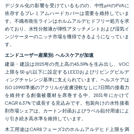
デジタル化の影響を受けているものの、中性pHのPVAに
依存するプレミアムハードカバーは需要を維持していま
す。不織布衛生ラインはホルムアルデヒドフリー処方を求
めており、水性分散液が弾性アタッチメントおよび湿気イ
ンジケーターのニッチ市場を獲得できるようになっていま
す。
エンドユーザー産業別:
ヘルスケアが加速
建築・建設は2025年の売上高の45.59%を生み出し、VOC
上限を50 g/L以下に設定するLEEDおよびリビングビルデ
ィングチャレンジ基準に支えられています。ヘルスケアは
ISO 10993準拠のアクリルが皮膚浸軟なしに7日間の接着力
を維持する創傷被覆材を席巻する中、2031年にかけて
CAGR 6.37%で成長する見込みです。包装向けの水性接着
剤市場シェアは、カートン封函およびラベル貼付用途によ
り引き続き高水準を維持しています。
木工用途はCARBフェーズ2のホルムアルデヒド上限を満