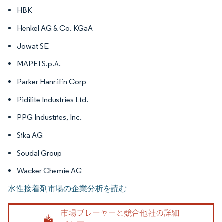
HBK
Henkel AG & Co. KGaA
Jowat SE
MAPEI S.p.A.
Parker Hannifin Corp
Pidilite Industries Ltd.
PPG Industries, Inc.
Sika AG
Soudal Group
Wacker Chemie AG
水性接着剤市場の企業分析を読む