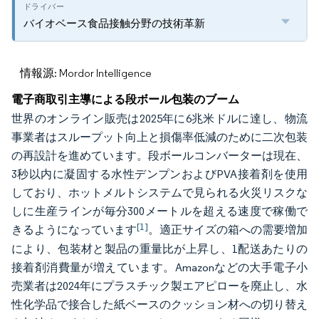
バイオベース食品接触分野の技術革新
情報源: Mordor Intelligence
電子商取引主導による段ボール包装のブーム
世界のオンライン販売は2025年に6兆米ドルに達し、物流
事業者はスループット向上と損傷率低減のために二次包装
の再設計を進めています。段ボールコンバーターは現在、
3秒以内に凝固する水性デンプンおよびPVA接着剤を使用
しており、ホットメルトシステムで見られる火災リスクな
しに生産ラインが毎分300メートルを超える速度で稼働で
[1]
きるようになっています
。適正サイズの箱への需要増加
により、包装材と製品の重量比が上昇し、1配送あたりの
接着剤消費量が増えています。Amazonなどの大手電子小
売業者は2024年にプラスチック製エアピローを廃止し、水
性化学品で接合した紙ベースのクッション材への切り替え