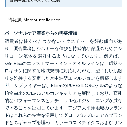
情報源: Mordor Intelligence
パーソナルケア産業からの需要増加
消費者は軽くべたつかないテクスチャーを好む傾向があ
り、調合業者はシルキーな伸びと持続的な保湿のためにシ
リコーン流体を選好するようになっています。例えば、
Shin-Etsuのエラストマー・イン・オイルラインは、環状シ
ロキサンに関する地域規制に対応しながら、望ましい肌触
りを維持する安定した水中油型エマルジョンを構築します
[1]
。サプライヤーは、ElkemのPURESIL ORGゲルのような
植物由来のC13-15アルカンキャリアを展開しており、官能
的なパフォーマンスとナチュラルなポジショニングが共存
できることを証明しています。アジア太平洋地域のブラン
ドはこれらの特性を活用してグローバルプレミアムブラン
ドとのギャップを埋め、カラーコスメティクスおよびサン