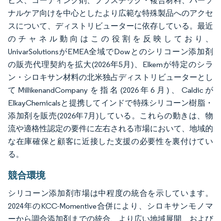
ビス、コーティング剤、プラスチック・複合材料、パーソ
ナルケア向けを中心としたより広範な特殊製品へのアクセ
スについて、ディストリビューターに依存している。最近
のチャネル動向はこの役割を反映しており、
UnivarSolutionsがEMEA全域でDowとのシリコーン添加剤
の販売代理契約を拡大(2026年5月)、Elkemが特定のシラ
ン・シロキサン材料の北米独占ディストリビューターとし
てMillikenandCompanyを指名(2026年6月)、Caldicが
ElkayChemicalsと提携してインドで特殊シリコーン樹脂・
添加剤を販売(2026年7月)している。これらの動きは、物
流や適格性認定の要件に左右される市場において、地域的
な在庫確保と顧客に近接した支援の必要性を裏付けてい
る。
競合環境
シリコーン添加剤市場は中程度の統合を示しています。
2024年のKCC-Momentive合併により、シロキサンモノマ
ーから調合添加剤までの統合、より広い地域展開、および