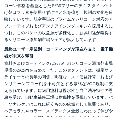
コーン骨格を基盤としたPFASフリーのテキスタイル仕上
げ剤はフッ素を使用せずに油と水を弾き、規制の変化を反
映しています。航空宇宙のプライムがシリコーン対応のア
ブレーティブおよびアンチアイシングスキンを採用するに
つれ、このバケツの収益源が多様化し、新興用途が獲得す
るシリコーン添加剤市場シェアが拡大しています。
最終ユーザー産業別：コーティングが現在を支え、電子機
器が未来を牽引
塗料およびコーティングは2025年のシリコーン添加剤市場
規模の29.23%を占めました。このセグメントは、樹脂サプ
ライヤーとの長年の関係、明確なコスト便益計算、および
シリコーンフロー剤を不可欠とする厳格なVOC規制に支
えられています。建築用塗料は撥水性と自己洗浄特性の恩
恵を受け、自動車補修工場は耐傷性を重視しています。パ
ーソナルケアはこれに続くものの依然として重要であり、
ヘアセラムやカラーコスメティクス全般にわたって伸びや