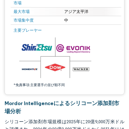
市場
最大市場
アジア太平洋
市場集中度
中
画像 © Mordor Intelligence。再利用にはCC BY 4.0の表示が必要です。
主要プレーヤー
*免責事項:主要選手の並び順不同
Mordor Intelligenceによるシリコーン添加剤市
場分析
シリコーン添加剤市場規模は2025年に20億9,000万米ドル