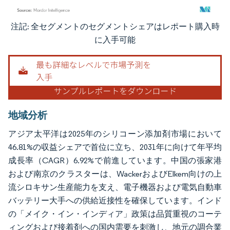
注記: 全セグメントのセグメントシェアはレポート購入時
画像 © Mordor Intelligence。再利用にはCC BY 4.0の表示が必要です。
に入手可能
地域分析
アジア太平洋は2025年のシリコーン添加剤市場において
46.81%の収益シェアで首位に立ち、2031年に向けて年平均
成長率（CAGR）6.92%で前進しています。中国の張家港
および南京のクラスターは、WackerおよびElkem向けの上
流シロキサン生産能力を支え、電子機器および電気自動車
バッテリー大手への供給近接性を確保しています。インド
の「メイク・イン・インディア」政策は品質重視のコーテ
ィングおよび接着剤への国内需要を刺激し、地元の調合業