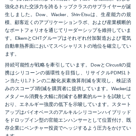
強化された交渉力を誇るトップクラスのサプライヤーが誕
生しました。Dow、Wacker、Shin-Etsuは、生産能力の規
模、顧客近くのアプリケーションラボ、および産業横断的
なポートフォリオを通じてリーダーシップを維持していま
す。ElkemとCHTグループはそれぞれ付加製造および電気
自動車熱界面においてスペシャリストの地位を確立してい
ます。
持続可能性が戦略を牽引しています。DowとCircusilの提
携はシリコーンの循環性を目指し、リサイクルPDMS1ト
ン当たり1.7トンの二酸化炭素換算削減を実現し、検証済
みのスコープ3削減を購買者に提供しています。Wackerは
メタノール消費を大幅に削減する酵素的ルートを試験して
おり、エネルギー強度の低下を示唆しています。スタート
アップはバイオベースのアルキルシリコーンハイブリッド
をドロップイン型の官能エンハンサーとして位置付け、既
存企業にベンチャー投資でヘッジするよう圧力をかけてい
ます。