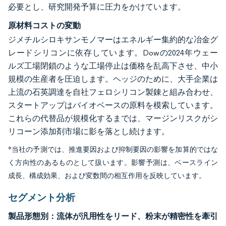
必要とし、研究開発予算に圧力をかけています。
原材料コストの変動
ジメチルシロキサンモノマーはエネルギー集約的な冶金グ
レードシリコンに依存しています。Dowの2024年ウェー
ルズ工場閉鎖のような工場停止は価格を乱高下させ、中小
規模の生産者を圧迫します。ヘッジのために、大手企業は
上流の石英調達を自社フェロシリコン製錬と組み合わせ、
スタートアップはバイオベースの原料を模索しています。
これらの代替品が規模化するまでは、マージンリスクがシ
リコーン添加剤市場に影を落とし続けます。
*当社の予測では、推進要因および抑制要因の影響を加算的ではな
く方向性のあるものとして扱います。影響予測は、ベースライン
成長、構成効果、および変数間の相互作用を反映しています。
セグメント分析
製品形態別：流体が汎用性をリード、粉末が精密性を牽引