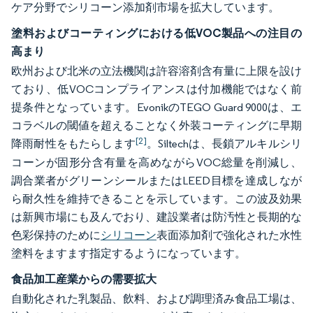
ケア分野でシリコーン添加剤市場を拡大しています。
塗料およびコーティングにおける低VOC製品への注目の
高まり
欧州および北米の立法機関は許容溶剤含有量に上限を設け
ており、低VOCコンプライアンスは付加機能ではなく前
提条件となっています。EvonikのTEGO Guard 9000は、エ
コラベルの閾値を超えることなく外装コーティングに早期
[2]
降雨耐性をもたらします
。Siltechは、長鎖アルキルシリ
コーンが固形分含有量を高めながらVOC総量を削減し、
調合業者がグリーンシールまたはLEED目標を達成しなが
ら耐久性を維持できることを示しています。この波及効果
は新興市場にも及んでおり、建設業者は防汚性と長期的な
色彩保持のために
シリコーン
表面添加剤で強化された水性
塗料をますます指定するようになっています。
食品加工産業からの需要拡大
自動化された乳製品、飲料、および調理済み食品工場は、