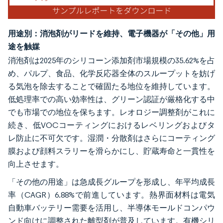
用途別：消泡剤がリードを維持、電子機器が「その他」用
途を触媒
消泡剤は2025年のシリコーン添加剤市場規模の35.62%を占
め、パルプ、食品、化学反応器全体のスループットを妨げ
る気泡を除去することで確固たる地位を維持しています。
低処理率での高い効率性は、グリーン認証が厳格化する中
でも市場での地位を保ちます。レオロジー調整剤がこれに
続き、低VOCコーティングにおけるレベリングおよびタ
レ防止に不可欠です。湿潤・分散剤はさらにコーティング
膜および顔料スラリーを滑らかにし、貯蔵寿命と一貫性を
向上させます。
「その他の用途」は急成長グループを形成し、年平均成長
率（CAGR）6.88%で前進しています。熱界面材料は電気
自動車バッテリー需要を活用し、半導体モールドコンパウ
ンド向けに調整された離型剤が普及しています。有機シリ