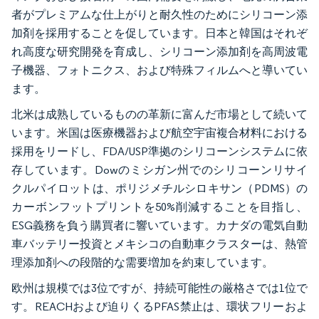
者がプレミアムな仕上がりと耐久性のためにシリコーン添
加剤を採用することを促しています。日本と韓国はそれぞ
れ高度な研究開発を育成し、シリコーン添加剤を高周波電
子機器、フォトニクス、および特殊フィルムへと導いてい
ます。
北米は成熟しているものの革新に富んだ市場として続いて
います。米国は医療機器および航空宇宙複合材料における
採用をリードし、FDA/USP準拠のシリコーンシステムに依
存しています。Dowのミシガン州でのシリコーンリサイ
クルパイロットは、ポリジメチルシロキサン（PDMS）の
カーボンフットプリントを50%削減することを目指し、
ESG義務を負う購買者に響いています。カナダの電気自動
車バッテリー投資とメキシコの自動車クラスターは、熱管
理添加剤への段階的な需要増加を約束しています。
欧州は規模では3位ですが、持続可能性の厳格さでは1位で
す。REACHおよび迫りくるPFAS禁止は、環状フリーおよ