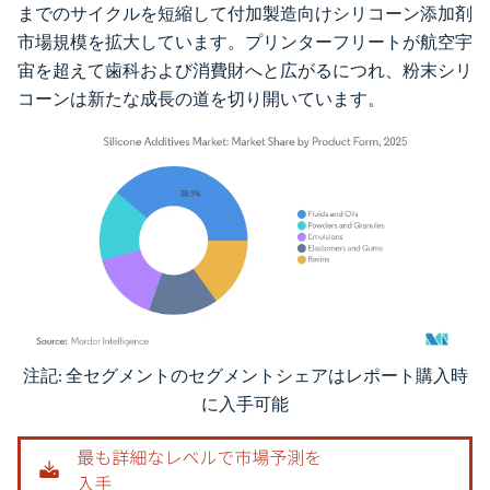
までのサイクルを短縮して付加製造向けシリコーン添加剤
市場規模を拡大しています。プリンターフリートが航空宇
宙を超えて歯科および消費財へと広がるにつれ、粉末シリ
コーンは新たな成長の道を切り開いています。
注記: 全セグメントのセグメントシェアはレポート購入時
画像 © Mordor Intelligence。再利用にはCC BY 4.0の表示が必要です。
に入手可能