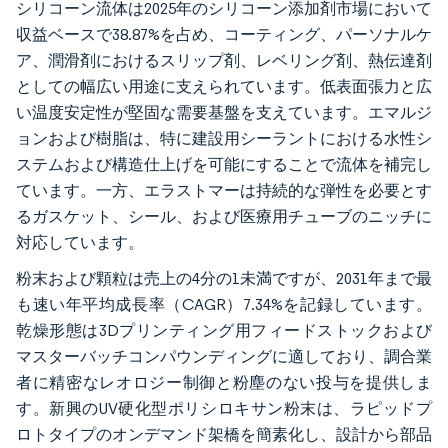
シリコーン流体は2025年のシリコーン添加剤市場において
収益ベースで38.87%を占め、コーティング、パーソナルケ
ア、潤滑剤におけるスリップ剤、レベリング剤、熱伝達剤
としての幅広い用途に支えられています。低表面張力と広
い温度安定性が堅固な需要基盤を支えています。エマルジ
ョンおよび樹脂は、特に建設用シーラントにおける水性シ
ステムおよび構造仕上げを可能にすることで流体を補完し
ています。一方、エラストマーは持続的な弾性を必要とす
るガスケット、シール、および医療用チューブのニッチに
対応しています。
粉末および顆粒は売上の4分の1未満ですが、2031年まで最
も速い年平均成長率（CAGR）7.34%を記録しています。
乾燥形態は3Dプリンティング用フィードストックおよび
マスターバッチコンパウンディングに適しており、調合業
者に精密なレオロジー制御と粉塵のない投与を提供しま
す。新興のUV硬化型ポリシロキサン粉末は、ラピッドプ
ロトタイプのオンデマンド架橋を簡素化し、設計から部品