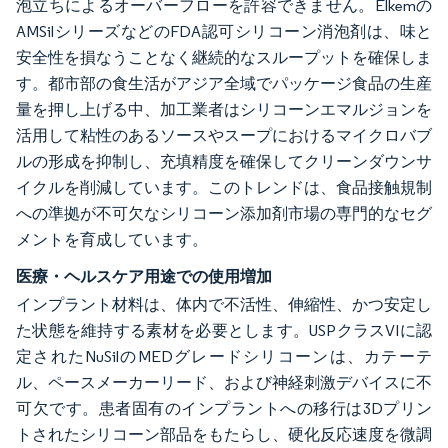
泡立ちによるオーバーフローを許容できません。Elkemの
AMSilシリーズなどのFDA認可シリコーン消泡剤は、味と
安全性を損なうことなく継続的なスループットを確保しま
す。都市部の食生活がアジア全域でパッケージ食品の生産
量を押し上げる中、加工業者はシリコーンエマルジョンを
活用して粘性のあるソースやスープにおけるマイクロバブ
ルの形成を抑制し、充填精度を確保してクリーンダウンサ
イクルを削減しています。このトレンドは、食品接触規制
への準拠が不可欠なシリコーン添加剤市場の専門的なセグ
メントを育成しています。
医療・ヘルスケア用途での使用増加
インプラント材料は、体内で不活性、伸縮性、かつ安定し
た状態を維持する素材を必要とします。USPクラスVIに認
定されたNuSilのMEDグレードシリコーンは、カテーテ
ル、ペースメーカーリード、および神経刺激デバイスに不
可欠です。患者固有のインプラントへの移行は3Dプリン
トされたシリコーン部品をもたらし、硬化反応速度を微調