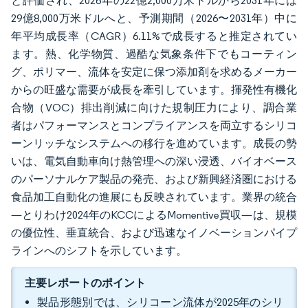
と評価され、2026年の22億2,000万米ドルから2031年には
29億8,000万米ドルへと、予測期間（2026〜2031年）中に
年平均成長率（CAGR）6.11%で成長すると推定されてい
ます。熱、化学物質、過酷な気象条件下でもコーティン
グ、ポリマー、流体を安定に保つ添加剤を求めるメーカー
からの旺盛な需要が成長を牽引しています。揮発性有機化
合物（VOC）排出削減に向けた規制圧力により、調合業
者はパフォーマンスとコンプライアンスを両立するシリコ
ーンリッチなシステムへの移行を進めています。成長の勢
いは、電気自動車向け熱管理への深い浸透、バイオベース
のパーソナルケア製品の発売、および新興経済圏における
食品加工自動化の進展にも反映されています。業界の統合
—とりわけ2024年のKCCによるMomentive買収—は、規模
の優位性、垂直統合、および迅速なイノベーションパイプ
ラインへのシフトを示しています。
主要レポートのポイント
製品形態別では、シリコーン流体が2025年のシリ