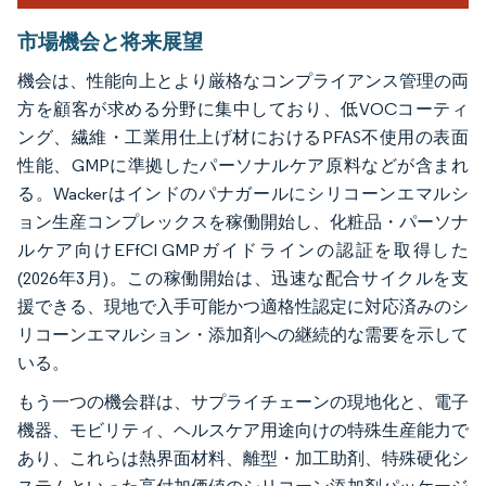
市場機会と将来展望
機会は、性能向上とより厳格なコンプライアンス管理の両
方を顧客が求める分野に集中しており、低VOCコーティ
ング、繊維・工業用仕上げ材におけるPFAS不使用の表面
性能、GMPに準拠したパーソナルケア原料などが含まれ
る。Wackerはインドのパナガールにシリコーンエマルシ
ョン生産コンプレックスを稼働開始し、化粧品・パーソナ
ルケア向けEFfCI GMPガイドラインの認証を取得した
(2026年3月)。この稼働開始は、迅速な配合サイクルを支
援できる、現地で入手可能かつ適格性認定に対応済みのシ
リコーンエマルション・添加剤への継続的な需要を示して
いる。
もう一つの機会群は、サプライチェーンの現地化と、電子
機器、モビリティ、ヘルスケア用途向けの特殊生産能力で
あり、これらは熱界面材料、離型・加工助剤、特殊硬化シ