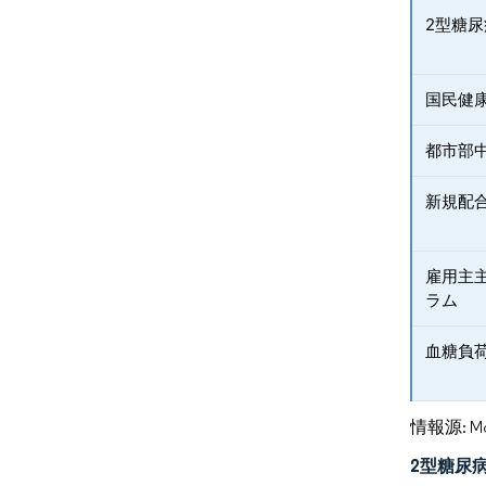
2型糖
国民健
都市部
新規配
雇用主
ラム
血糖負
情報源: Mord
2型糖尿