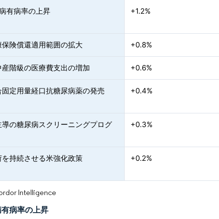
尿病有病率の上昇
+1.2%
康保険償還適用範囲の拡大
+0.8%
中産階級の医療費支出の増加
+0.6%
合固定用量経口抗糖尿病薬の発売
+0.4%
主導の糖尿病スクリーニングプログ
+0.3%
荷を持続させる米強化政策
+0.2%
or Intelligence
病有病率の上昇