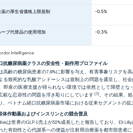
象薬の厚生省価格上限規制
-0.5%
ハーブ代替品の使用増加
-0.3%
or Intelligence
口抗糖尿病薬クラスの安全性・副作用プロファイル
は高齢の糖尿病患者の7.8%に影響を与え、有害事象リスクを
よる致死的な乳酸アシドーシスは規制上の問題を露呈し、社会
、即座の医療支援が得られない環境では依然として障壁とな
[3]
広範な忍容性の問題を浮き彫りにしています
。その結果、処
り、ベトナム経口抗糖尿病薬市場における従来セグメントの拡
1受容体作動薬およびインスリンとの競合普及
Nordiskは世界のGLP-1売上が52%成長したと報告しており、El
れた有効性と心代謝系への便益が注射用治療薬を都市部患者に