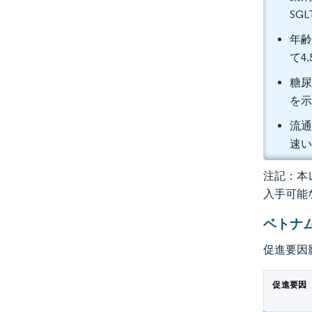
SG
年齢
て4
糖尿
を
流通
速い
注記：本レ
入手可能
ベトナ
促進要因
促進要因