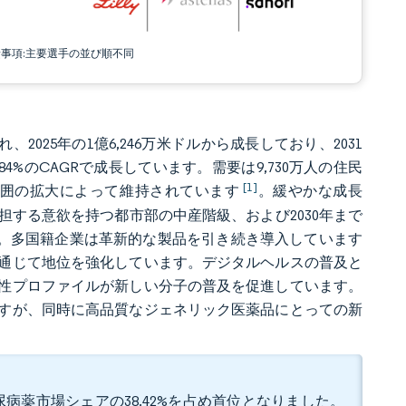
責事項:主要選手の並び順不同
、2025年の1億6,246万米ドルから成長しており、2031
.84%のCAGRで成長しています。需要は9,730万人の住民
[1]
範囲の拡大によって維持されています
。緩やかな成長
する意欲を持つ都市部の中産階級、および2030年まで
す。多国籍企業は革新的な製品を引き続き導入しています
通じて地位を強化しています。デジタルヘルスの普及と
性プロファイルが新しい分子の普及を促進しています。
すが、同時に高品質なジェネリック医薬品にとっての新
病薬市場シェアの38.42%を占め首位となりました。