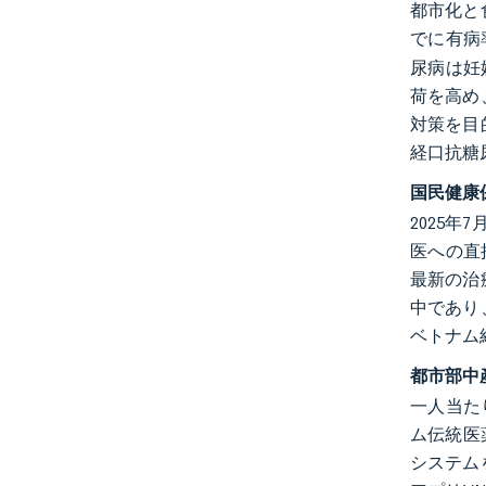
都市化と
でに有病
尿病は妊
荷を高め
対策を目
経口抗糖
国民健康
2025
医への直
最新の治
中であり
ベトナム
都市部中
一人当たり
ム伝統医
システム