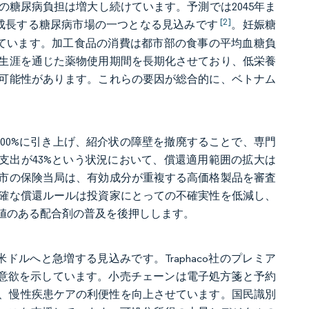
糖尿病負担は増大し続けています。予測では2045年ま
[2]
急成長する糖尿病市場の一つとなる見込みです
。妊娠糖
しています。加工食品の消費は都市部の食事の平均血糖負
生涯を通じた薬物使用期間を長期化させており、低栄養
可能性があります。これらの要因が総合的に、ベトナム
100%に引き上げ、紹介状の障壁を撤廃することで、専門
支出が43%という状況において、償還適用範囲の拡大は
市の保険当局は、有効成分が重複する高価格製品を審査
確な償還ルールは投資家にとっての不確実性を低減し、
値のある配合剤の普及を後押しします。
30米ドルへと急増する見込みです。Traphaco社のプレミア
払い意欲を示しています。小売チェーンは電子処方箋と予約
連携し、慢性疾患ケアの利便性を向上させています。国民識別