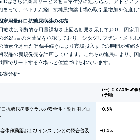
NeIDはさらに薬局サービスを日常生活に組み込み、アドヒア
相まって、ベトナム経口抗糖尿病薬市場の取引量増加を促進し
固定用量経口抗糖尿病薬の発売
用療法は段階的な用量調整を上回る効果を示しており、固定用量
の692品目の医薬品を承認しており、シタグリプチン・メトホ
の簡素化された登録手続きにより市場投入までの時間が短縮されて
術製品の新規発売を計画しています。これらの進展により、国
共同でリードする立場へと位置づけられています。
影響分析
*
（〜）% CAGRへの影
（予測）
経口抗糖尿病薬クラスの安全性・副作用プロ
-0.6%
ル
1受容体作動薬およびインスリンとの競合普及
-0.4%