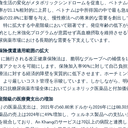
食生活の変化がメタボリックシンドロームを促進し、ベトナムの
率が21.1%相対的に上昇し、ベトナムは中所得国の中で最も
娠の22.8%に影響を与え、慢性療法への将来的な需要を創出
、特に拡大する中産階級において顕著です。発症年齢の低下が
的とした米強化プログラムが意図せず高血糖摂取を維持させる
尿病薬市場における長期的な需要を下支えしています。
保険償還適用範囲の拡大
年7月に施行される改正健康保険法は、脆弱なグループへの補償を
接アクセスを可能にします。保険加入率90%に対して自己負担
療法に対する経済的障壁を実質的に低下させます。ホーチミン
、より厳しいコスト管理を示唆しています。しかしながら、明
経口抗糖尿病薬市場全体においてジェネリック医薬品と付加価
産階級の医療費支出の増加
の医薬品支出は、2021年の60.80米ドルから2026年には88.
薬品の売上は2024年に49%増加し、ウェルネス製品への支
を統合しており、An Khangのサービスは70以上の病院と