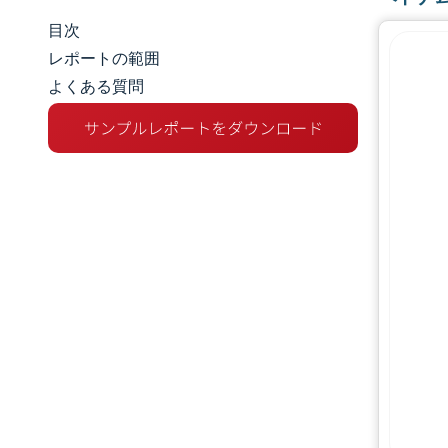
目次
市場規模とシェア
レポートの範囲
よくある質問
市場分析
トレンドとインサイト
セグメント分析
地理分析
競争環境
主要プレーヤー
業界の動向