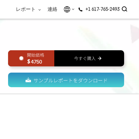
レポート
連絡
+1 617-765-2493
4750