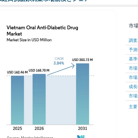
市
調査
予測
基準
市場規
市場規
成長率 
画像 © Mordor Intelligence。再利用にはCC BY 4
市場
画像 ©
主要