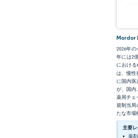
Mordo
2026年
年には2億
における
は、慢性
に国内医
が、国内
薬局チェ
規制当局
たな市場
主要レ
薬剤