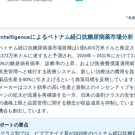
*免
r Intelligenceによるベトナム経口抗糖尿病薬市場分析
のベトナム経口抗糖尿病薬市場規模は1億6,870万米ドルと推定され
373万米ドルに達すると予測され、2026年～2031年にかけて3
6%の糖尿病有病率、診断率の上昇、および医療費償還適用
疾患管理へと移行する医療システム、新しい治療法の費用を負担
薬品生産を80%に引き上げるという政策目標を反映していま
メーカーはコスト効率の高い生産と規制上のインセンティブを
ーンの拡大が流通を再構築する一方、旧来の薬剤クラスの安全
の価格上限と品質管理に関する懸念が収益成長を抑制していま
機会も創出しています。
ポートの要点
クラス別では、ビグアナイド系が2025年のベトナム経口抗糖尿