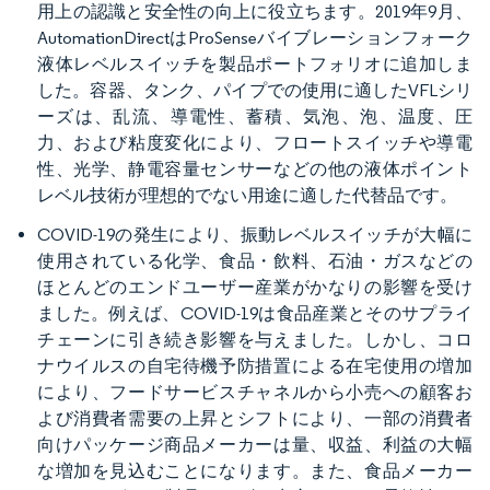
用上の認識と安全性の向上に役立ちます。2019年9月、
AutomationDirectはProSenseバイブレーションフォーク
液体レベルスイッチを製品ポートフォリオに追加しま
した。容器、タンク、パイプでの使用に適したVFLシリ
ーズは、乱流、導電性、蓄積、気泡、泡、温度、圧
力、および粘度変化により、フロートスイッチや導電
性、光学、静電容量センサーなどの他の液体ポイント
レベル技術が理想的でない用途に適した代替品です。
COVID-19の発生により、振動レベルスイッチが大幅に
使用されている化学、食品・飲料、石油・ガスなどの
ほとんどのエンドユーザー産業がかなりの影響を受け
ました。例えば、COVID-19は食品産業とそのサプライ
チェーンに引き続き影響を与えました。しかし、コロ
ナウイルスの自宅待機予防措置による在宅使用の増加
により、フードサービスチャネルから小売への顧客お
よび消費者需要の上昇とシフトにより、一部の消費者
向けパッケージ商品メーカーは量、収益、利益の大幅
な増加を見込むことになります。また、食品メーカー