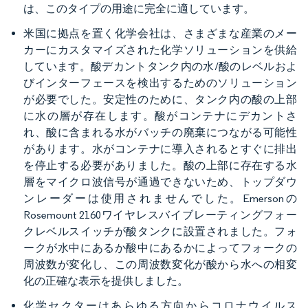
は、このタイプの用途に完全に適しています。
米国に拠点を置く化学会社は、さまざまな産業のメー
カーにカスタマイズされた化学ソリューションを供給
しています。酸デカントタンク内の水/酸のレベルおよ
びインターフェースを検出するためのソリューション
が必要でした。安定性のために、タンク内の酸の上部
に水の層が存在します。酸がコンテナにデカントさ
れ、酸に含まれる水がバッチの廃棄につながる可能性
があります。水がコンテナに導入されるとすぐに排出
を停止する必要がありました。酸の上部に存在する水
層をマイクロ波信号が通過できないため、トップダウ
ンレーダーは使用されませんでした。Emersonの
Rosemount 2160ワイヤレスバイブレーティングフォー
クレベルスイッチが酸タンクに設置されました。フォ
ークが水中にあるか酸中にあるかによってフォークの
周波数が変化し、この周波数変化が酸から水への相変
化の正確な表示を提供しました。
化学セクターはあらゆる方向からコロナウイルス