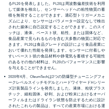
るPL20を発表しました。PL20は周波数偏差技術を利用
して媒体を検出し、センサーヘッドへの粘性物質の蓄
積を無視することができます。適応型トリガーメカニ
ズムにより、センサーはパラメーター設定なしで検出
された媒体に自己設定することができます。このスイ
ッチは、液体、ペースト状、粘性、または固体など、
食品産業で見られるものを含む大多数の物質に対応で
きます。PL20は食品グレードの設計により食品産業に
おいて優れた性能を発揮します。センサーに付着しや
すいペースト状の食品材料や静電気を蓄積する可能性
のあるその他の材料は、PL20のパフォーマンスに影響
を与えることができません。
2020年4月、OleumTechは2つの防爆型チューニングフォ
ークレベルスイッチモデルとハードワイヤードHシリー
ズ計装製品ラインを発売しました。液体、粒状プラス
チック、細粒固体、砂利、および粉末におけるオーバ
ーフィルまたはドライラン状態を防止するために設計
されたこれらの製品は、すべての産業市場における運