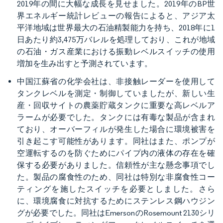
2019年の間に大幅な成長を見せました。2019年のBP世
界エネルギー統計レビューの報告によると、アジア太
平洋地域は世界最大の石油精製能力を持ち、2018年に1
日あたり約3,475万バレルを処理しており、これが地域
の石油・ガス産業における振動レベルスイッチの使用
増加を生み出すと予測されています。
中国江蘇省の化学会社は、非接触レーダーを使用して
タンクレベルを測定・制御していましたが、新しい生
産・回収サイトの農薬貯蔵タンクに重要な高レベルア
ラームが必要でした。タンクには有毒な製品が含まれ
ており、オーバーフィルが発生した場合に環境被害を
引き起こす可能性があります。同社はまた、ポンプが
空運転するのを防ぐためにパイプ内の液体の存在を確
保する必要がありました。信頼性が主な懸念事項でし
た。製品の腐食性のため、同社は特別な非腐食性コー
ティングを施したスイッチを必要としました。さら
に、環境腐食に対抗するためにステンレス鋼ハウジン
グが必要でした。同社はEmersonのRosemount 2130シリ