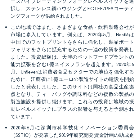
ーズバイブレーティングフォークレベルスイッチを選
択し、ステンレス鋼ハウジングとECTFE/PFAコーティ
ングフォークが供給されました。
この地域ではまた、さまざまな食品・飲料製造会社が
市場に参入しています。例えば、2020年5月、Nestléは
中国でのフットプリントをさらに強化し、製品ポート
フォリオをさらに拡充するための一連の投資を発表し
ました。投資総額は、天津のペットフードプラントの
能力拡張を含む1億スイスフランを超えます。2020年6
月、Unileverは消費者食品セクターでの地位を強化する
ために、江蘇省に1億ユーロの製造サイトの建設を開始
したと発表しました。このサイトは同社の食品生産拠
点となり、ティーバッグや調味料などの複数の製品の
製造施設を提供し続けます。これらの投資は地域の振
動レベルスイッチにプラスの影響を与えると予測され
ています。
2020年6月に深圳市科学技術イノベーション委員会
（SSTIC）が発表した2019年研究開発資金計画の助成企