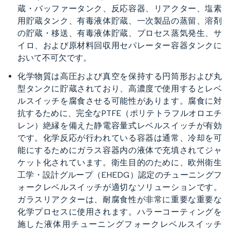
蔵・バッファータンク、反応容器、リアクター、塩素
用貯蔵タンク、有毒液体貯蔵、一次製品の蒸留、溶剤
の貯蔵・移送、有毒液体貯蔵、プロセス蒸気発生、サ
イロ、および原材料回収用セパレーター容器タンクに
おいて不可欠です。
化学物質は高圧および真空を保持する円筒形および丸
型タンクに貯蔵されており、高濃度で使用するとレベ
ルスイッチを腐食させる可能性があります。腐食に対
抗するために、完全なPTFE（ポリテトラフルオロエチ
レン）絶縁を備えた静電容量式レベルスイッチが有効
です。化学反応が行われている容器は通常、冷却を可
能にするためにガラス容器内の液体で充填されてジャ
ケット化されています。衛生目的のために、欧州衛生
工学・設計グループ（EHEDG）認定のチューニングフ
ォークレベルスイッチが適切なソリューションです。
ガラスリアクターは、耐腐食性が非常に重要な重要な
化学プロセスに使用されます。ハラーコーティングを
施した液体用チューニングフォークレベルスイッチ