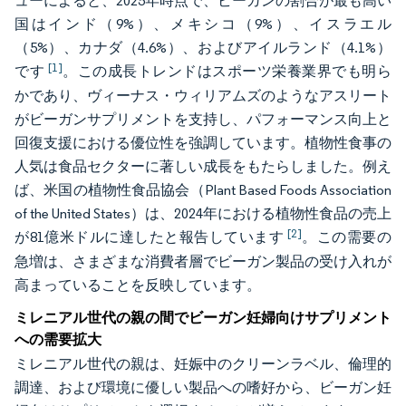
ューによると、2025年時点で、ビーガンの割合が最も高い
国はインド（9%）、メキシコ（9%）、イスラエル
（5%）、カナダ（4.6%）、およびアイルランド（4.1%）
[1]
です
。この成長トレンドはスポーツ栄養業界でも明ら
かであり、ヴィーナス・ウィリアムズのようなアスリート
がビーガンサプリメントを支持し、パフォーマンス向上と
回復支援における優位性を強調しています。植物性食事の
人気は食品セクターに著しい成長をもたらしました。例え
ば、米国の植物性食品協会（Plant Based Foods Association
of the United States）は、2024年における植物性食品の売上
[2]
が81億米ドルに達したと報告しています
。この需要の
急増は、さまざまな消費者層でビーガン製品の受け入れが
高まっていることを反映しています。
ミレニアル世代の親の間でビーガン妊婦向けサプリメント
への需要拡大
ミレニアル世代の親は、妊娠中のクリーンラベル、倫理的
調達、および環境に優しい製品への嗜好から、ビーガン妊