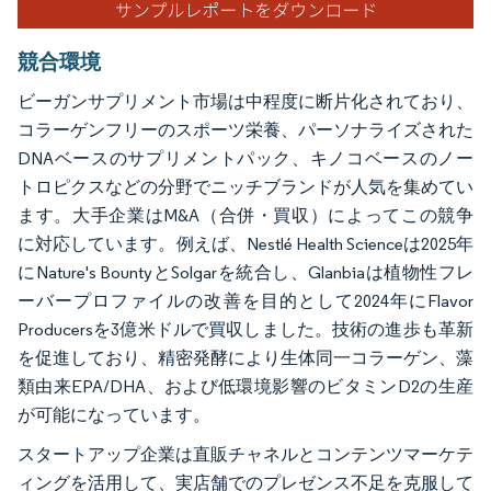
競合環境
ビーガンサプリメント市場は中程度に断片化されており、
コラーゲンフリーのスポーツ栄養、パーソナライズされた
DNAベースのサプリメントパック、キノコベースのノー
トロピクスなどの分野でニッチブランドが人気を集めてい
ます。大手企業はM&A（合併・買収）によってこの競争
に対応しています。例えば、Nestlé Health Scienceは2025年
にNature's BountyとSolgarを統合し、Glanbiaは植物性フレ
ーバープロファイルの改善を目的として2024年にFlavor
Producersを3億米ドルで買収しました。技術の進歩も革新
を促進しており、精密発酵により生体同一コラーゲン、藻
類由来EPA/DHA、および低環境影響のビタミンD2の生産
が可能になっています。
スタートアップ企業は直販チャネルとコンテンツマーケテ
ィングを活用して、実店舗でのプレゼンス不足を克服して