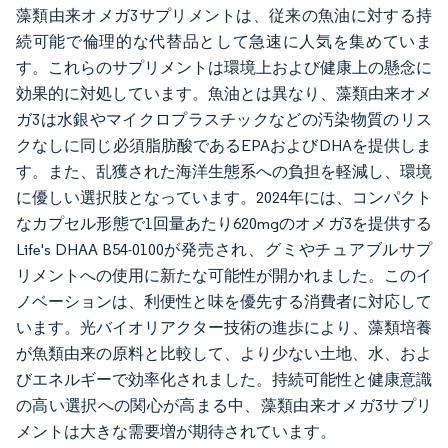
藻類由来オメガ3サプリメントは、従来の魚油に対する持
続可能で倫理的な代替品として急速に人気を集めていま
す。これらのサプリメントは環境上および健康上の懸念に
効果的に対処しています。魚油とは異なり、藻類由来オメ
ガ3は水銀やマイクロプラスチックなどの汚染物質のリス
クなしに同じ必須脂肪酸であるEPAおよびDHAを提供しま
す。また、乱獲された海洋生態系への負担を軽減し、環境
に優しい選択肢となっています。2024年には、コンパクト
なカプセル形態で1回量あたり620mgのオメガ3を提供する
Life's DHAA B54-0100が発売され、グミやチュアブルサプ
リメントへの使用に新たな可能性が開かれました。このイ
ノベーションは、利便性と味を優先する消費者に対応して
います。光バイオリアクター技術の進歩により、藻類培養
が魚類由来の原料と比較して、より少ない土地、水、およ
びエネルギーで効率化されました。持続可能性と健康意識
の高い選択への関心が高まる中、藻類由来オメガ3サプリ
メントは大きな需要増が期待されています。