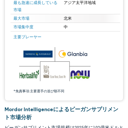
最も急速に成長している
アジア太平洋地域
市場
最大市場
北米
市場集中度
中
画像 © Mordor Intelligence。再利用にはCC BY 4.0の表示が必要です。
主要プレーヤー
*免責事項:主要選手の並び順不同
Mordor Intelligenceによるビーガンサプリメン
ト市場分析
ビーガンサプリメント市場規模は2025年に102億米ドルと