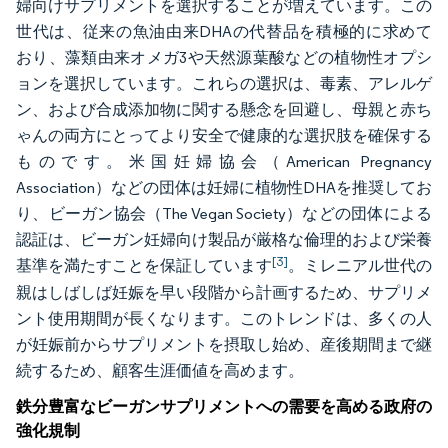
婦向けサプリメントを選択することが増えています。この
世代は、従来の魚油由来DHAの代替品を積極的に求めて
おり、藻類由来オメガ3や天然源葉酸などの植物性オプシ
ョンを選択しています。これらの選択は、毒素、アレルゲ
ン、および合成添加物に関する懸念を回避し、母親と赤ち
ゃんの両方にとってより安全で健康的な選択肢を確保する
ものです。米国妊婦協会（American Pregnancy
Association）などの団体は妊婦に植物性DHAを推奨してお
り、ビーガン協会（The Vegan Society）などの団体による
認証は、ビーガン妊婦向け製品が厳格な倫理的および栄養
[3]
基準を満たすことを保証しています
。ミレニアル世代の
親はしばしば妊娠を早い段階から計画するため、サプリメ
ント使用期間が長くなります。このトレンドは、多くの人
が妊娠前からサプリメントを摂取し始め、産後期間まで継
続するため、顧客生涯価値を高めます。
鉄分豊富なビーガンサプリメントへの需要を高める政府の
強化規制