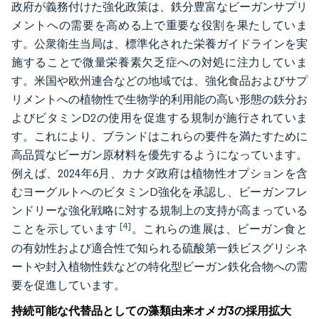
政府が義務付けた強化政策は、鉄分豊富なビーガンサプリ
メントへの需要を高める上で重要な役割を果たしていま
す。公衆衛生当局は、標準化された栄養ガイドラインを実
施することで微量栄養素欠乏症への対処に注力していま
す。米国や欧州連合などの地域では、強化食品およびサプ
リメントへの植物性で生物学的利用能の高い形態の鉄分お
よびビタミンD2の使用を促進する規制が施行されていま
す。これにより、ブランドはこれらの要件を満たすために
高品質なビーガン原材料を優先するようになっています。
例えば、2024年6月、カナダ政府は植物性オプションを含
むヨーグルトへのビタミンD強化を承認し、ビーガンフレ
ンドリーな強化戦略に対する規制上の支持が高まっている
[4]
ことを示しています
。これらの進展は、ビーガン食と
の有効性および適合性で知られる硫酸第一鉄ビスグリシネ
ートや封入植物性鉄などの特化型ビーガン鉄化合物への需
要を促進しています。
持続可能な代替品としての藻類由来オメガ3の採用拡大