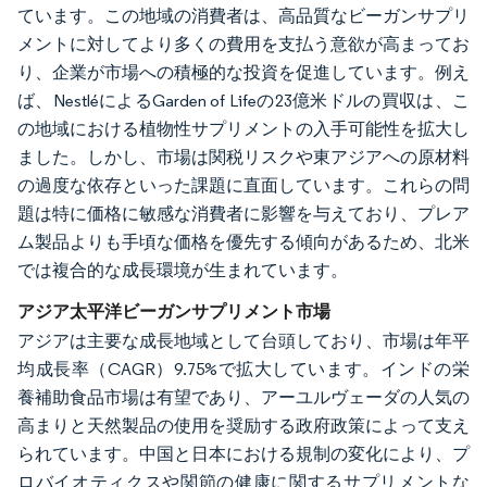
ています。この地域の消費者は、高品質なビーガンサプリ
メントに対してより多くの費用を支払う意欲が高まってお
り、企業が市場への積極的な投資を促進しています。例え
ば、NestléによるGarden of Lifeの23億米ドルの買収は、こ
の地域における植物性サプリメントの入手可能性を拡大し
ました。しかし、市場は関税リスクや東アジアへの原材料
の過度な依存といった課題に直面しています。これらの問
題は特に価格に敏感な消費者に影響を与えており、プレア
ム製品よりも手頃な価格を優先する傾向があるため、北米
では複合的な成長環境が生まれています。
アジア太平洋ビーガンサプリメント市場
アジアは主要な成長地域として台頭しており、市場は年平
均成長率（CAGR）9.75%で拡大しています。インドの栄
養補助食品市場は有望であり、アーユルヴェーダの人気の
高まりと天然製品の使用を奨励する政府政策によって支え
られています。中国と日本における規制の変化により、プ
ロバイオティクスや関節の健康に関するサプリメントな