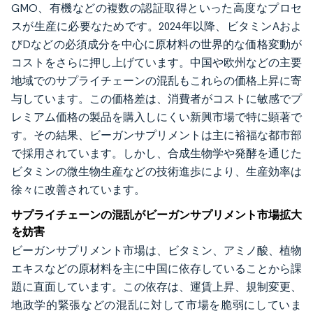
GMO、有機などの複数の認証取得といった高度なプロセ
スが生産に必要なためです。2024年以降、ビタミンAおよ
びDなどの必須成分を中心に原材料の世界的な価格変動が
コストをさらに押し上げています。中国や欧州などの主要
地域でのサプライチェーンの混乱もこれらの価格上昇に寄
与しています。この価格差は、消費者がコストに敏感でプ
レミアム価格の製品を購入しにくい新興市場で特に顕著で
す。その結果、ビーガンサプリメントは主に裕福な都市部
で採用されています。しかし、合成生物学や発酵を通じた
ビタミンの微生物生産などの技術進歩により、生産効率は
徐々に改善されています。
サプライチェーンの混乱がビーガンサプリメント市場拡大
を妨害
ビーガンサプリメント市場は、ビタミン、アミノ酸、植物
エキスなどの原材料を主に中国に依存していることから課
題に直面しています。この依存は、運賃上昇、規制変更、
地政学的緊張などの混乱に対して市場を脆弱にしていま