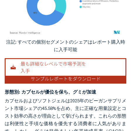
注記: すべての個別セグメントのシェアはレポート購入時
画像 © Mordor Intelligence。再利用にはCC BY 4.0の表示が必要です。
に入手可能
形態別:
カプセルが優位を保ち、グミが加速
カプセルおよびソフトジェルは2025年のビーガンサプリメ
ント市場シェアの45.58%を占め、主に正確な用量設定とコ
スト効率の高さが理由として挙げられます。これらの形態
は利便性と手頃な価格を優先する消費者に人気がありま