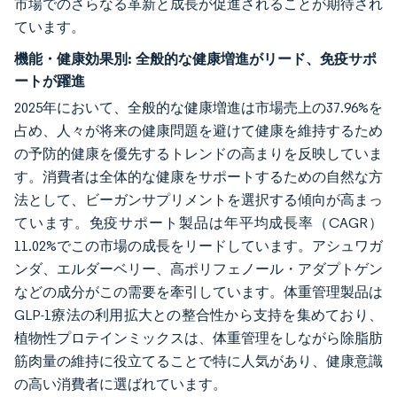
市場でのさらなる革新と成長が促進されることが期待され
ています。
機能・健康効果別:
全般的な健康増進がリード、免疫サポ
ートが躍進
2025年において、全般的な健康増進は市場売上の37.96%を
占め、人々が将来の健康問題を避けて健康を維持するため
の予防的健康を優先するトレンドの高まりを反映していま
す。消費者は全体的な健康をサポートするための自然な方
法として、ビーガンサプリメントを選択する傾向が高まっ
ています。免疫サポート製品は年平均成長率（CAGR）
11.02%でこの市場の成長をリードしています。アシュワガ
ンダ、エルダーベリー、高ポリフェノール・アダプトゲン
などの成分がこの需要を牽引しています。体重管理製品は
GLP-1療法の利用拡大との整合性から支持を集めており、
植物性プロテインミックスは、体重管理をしながら除脂肪
筋肉量の維持に役立てることで特に人気があり、健康意識
の高い消費者に選ばれています。