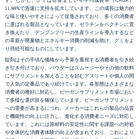
す。しかし、グミは目覚ましい年平均成長率（CAGR）
11.84%で急速に支持を拡大しています。この成長は魅力的
な味と使いやすさによって促進されており、多くの消費者
に選ばれる製品となっています。ゼラチンをペクチンに置
き換えたり、デンプンフリーの生産ラインを導入するなど
の革新が廃棄物とエネルギー消費の削減を助け、グミをよ
り持続可能なものにしています。
錠剤はその手頃な価格から予算を重視する消費者を引き続
き引き付けており、パウダーはスムージーやその他の飲料
にサプリメントを加えることを好むアスリートや個人の間
で人気の定番品であり続けています。各形態はさまざまな
消費者の嗜好に対応し、ビーガンサプリメント市場におい
て多様な選択肢を確保しています。ビーガンサプリメント
への需要が高まるにつれ、メーカーはこれらの製品の品質
と機能性の向上に注力し、進化する消費者ニーズに対応し
ています。これには原材料の安定性に関する課題への対処
や全体的な消費者体験の向上が含まれており、これにより