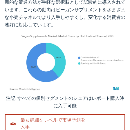
新的な流通方法が手軽な選択肢として試験的に導入されて
います。これらの動向はビーガンサプリメントをさまざま
な小売チャネルでより入手しやすくし、変化する消費者の
嗜好に対応しています。
注記: すべての個別セグメントのシェアはレポート購入時
画像 © Mordor Intelligence。再利用にはCC BY 4.0の表示が必要です。
に入手可能