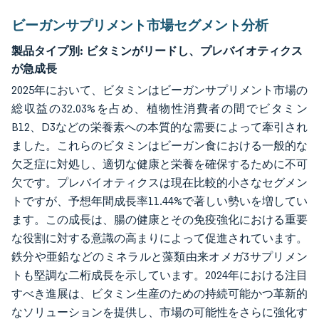
ビーガンサプリメント市場セグメント分析
製品タイプ別:
ビタミンがリードし、プレバイオティクス
が急成長
2025年において、ビタミンはビーガンサプリメント市場の
総収益の32.03%を占め、植物性消費者の間でビタミン
B12、D3などの栄養素への本質的な需要によって牽引され
ました。これらのビタミンはビーガン食における一般的な
欠乏症に対処し、適切な健康と栄養を確保するために不可
欠です。プレバイオティクスは現在比較的小さなセグメン
トですが、予想年間成長率11.44%で著しい勢いを増してい
ます。この成長は、腸の健康とその免疫強化における重要
な役割に対する意識の高まりによって促進されています。
鉄分や亜鉛などのミネラルと藻類由来オメガ3サプリメン
トも堅調な二桁成長を示しています。2024年における注目
すべき進展は、ビタミン生産のための持続可能かつ革新的
なソリューションを提供し、市場の可能性をさらに強化す