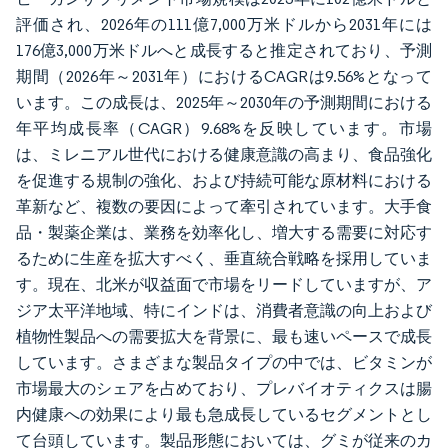
評価され、2026年の111億7,000万米ドルから2031年には
176億3,000万米ドルへと成長すると推定されており、予測
期間（2026年～2031年）におけるCAGRは9.56%となって
います。この成長は、2025年～2030年の予測期間における
年平均成長率（CAGR）9.68%を反映しています。市場
は、ミレニアル世代における健康意識の高まり、食品強化
を促進する規制の強化、および持続可能な原材料における
革新など、複数の要因によって牽引されています。大手食
品・製薬企業は、業務を効率化し、増大する需要に対応す
るために生産を拡大すべく、垂直統合戦略を採用していま
す。現在、北米が収益面で市場をリードしていますが、ア
ジア太平洋地域、特にインドは、消費者意識の向上および
植物性製品への需要拡大を背景に、最も速いペースで成長
しています。さまざまな製品タイプの中では、ビタミンが
市場最大のシェアを占めており、プレバイオティクスは腸
内健康への効果により最も急成長しているセグメントとし
て台頭しています。製品形態においては、グミが従来のカ