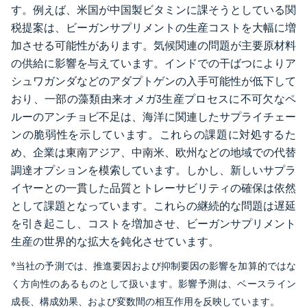
す。例えば、米国が中国製ビタミンに課そうとしている関
税提案は、ビーガンサプリメントの生産コストを大幅に増
加させる可能性があります。気候関連の問題が主要原材料
の供給に影響を与えています。インドでの干ばつによりア
シュワガンダなどのアダプトゲンの入手可能性が低下して
おり、一部の藻類由来オメガ3生産プロセスに不可欠なペ
ルーのアンチョビ不足は、海洋に関連したサプライチェー
ンの脆弱性を示しています。これらの課題に対処するた
め、企業は東南アジア、中南米、欧州などの地域での代替
調達オプションを模索しています。しかし、新しいサプラ
イヤーとの一貫した品質とトレーサビリティの確保は依然
として課題となっています。これらの継続的な問題は遅延
を引き起こし、コストを増加させ、ビーガンサプリメント
生産の世界的な拡大を鈍化させています。
*当社の予測では、推進要因および抑制要因の影響を加算的ではな
く方向性のあるものとして扱います。影響予測は、ベースライン
成長、構成効果、および変数間の相互作用を反映しています。