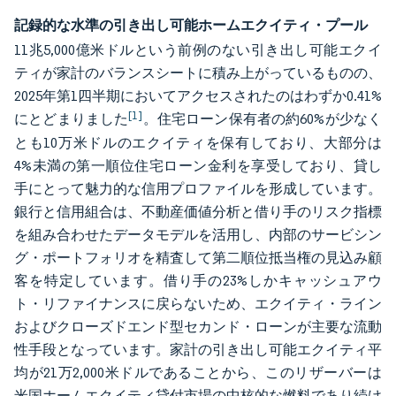
記録的な水準の引き出し可能ホームエクイティ・プール
11兆5,000億米ドルという前例のない引き出し可能エクイ
ティが家計のバランスシートに積み上がっているものの、
2025年第1四半期においてアクセスされたのはわずか0.41%
[1]
にとどまりました
。住宅ローン保有者の約60%が少なく
とも10万米ドルのエクイティを保有しており、大部分は
4%未満の第一順位住宅ローン金利を享受しており、貸し
手にとって魅力的な信用プロファイルを形成しています。
銀行と信用組合は、不動産価値分析と借り手のリスク指標
を組み合わせたデータモデルを活用し、内部のサービシン
グ・ポートフォリオを精査して第二順位抵当権の見込み顧
客を特定しています。借り手の23%しかキャッシュアウ
ト・リファイナンスに戻らないため、エクイティ・ライン
およびクローズドエンド型セカンド・ローンが主要な流動
性手段となっています。家計の引き出し可能エクイティ平
均が21万2,000米ドルであることから、このリザーバーは
米国ホームエクイティ貸付市場の中核的な燃料であり続け