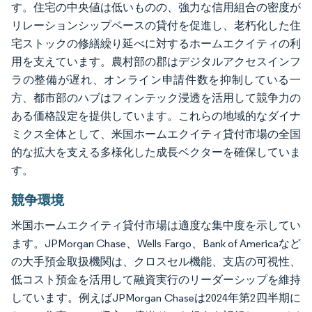
す。住宅の中央値は低いものの、強力な信用組合の密度が
リレーションシップベースの貸付を促進し、老朽化した住
宅ストックの修繕繰り延べに対するホームエクイティの利
用を支えています。農村部の郡はデジタルアクセスインフ
ラの整備が遅れ、オンライン申請件数を抑制している一
方、都市部のハブはフィンテック浸透を活用して競争力の
ある価格設定を提供しています。これらの地域的なダイナ
ミクス全体として、米国ホームエクイティ貸付市場の全国
的な拡大を支える多様化した成長ベクターを確保していま
す。
競争環境
米国ホームエクイティ貸付市場は適度な集中度を示してい
ます。JPMorgan Chase、Wells Fargo、Bank of Americaなど
の大手預金取扱機関は、クロスセル機能、支店の可視性、
低コスト預金を活用して融資実行のリーダーシップを維持
しています。例えばJPMorgan Chaseは2024年第2四半期に