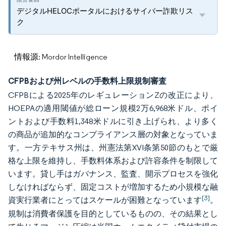
デジタルHELOCポータルにおけるサイバー詐欺リス
ク
情報源: Mordor Intelligence
CFPBおよび州レベルの手数料上限規制審査
CFPBによる2025年のレギュレーションZの改正により、
HOEPAの適用閾値が総ローン規模2万6,968米ドル、ポイ
ントおよび手数料1,348米ドルに引き上げられ、より多く
の商品が追加的なコンプライアンス層の対象となっていま
す。一方テキサス州は、州憲法第XVI条第50節のもとで厳
格な上限を維持し、手数料体系および許容条件を制限して
います。貸し手はガバナンス、監査、開示プロセスを強化
しなければならず、固定コストが増加するため小規模な融
[3]
資実行業者にとってはスケールが困難となっています
。
規制は消費者保護を目的としているものの、その結果とし