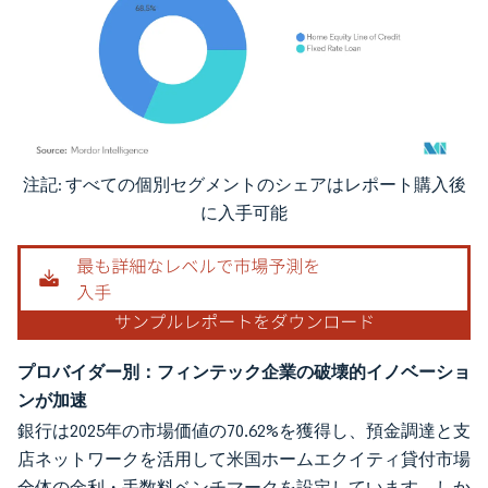
注記: すべての個別セグメントのシェアはレポート購入後
画像 © Mordor Intelligence。再利用にはCC BY 4.0の表示が必要です。
に入手可能
プロバイダー別：フィンテック企業の破壊的イノベーショ
ンが加速
銀行は2025年の市場価値の70.62%を獲得し、預金調達と支
店ネットワークを活用して米国ホームエクイティ貸付市場
全体の金利・手数料ベンチマークを設定しています。しか