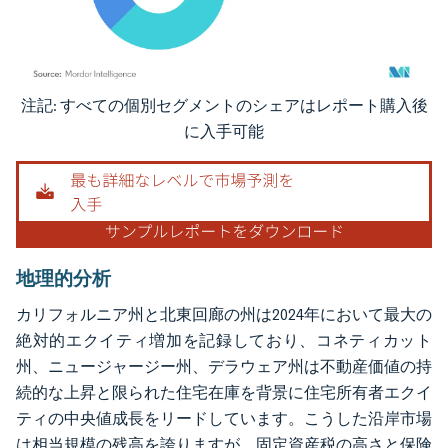
注記: すべての個別セグメントのシェアはレポート購入後
画像 © Mordor Intelligence。再利用にはCC BY 4.0の表示が必要です。
に入手可能
地理的分析
カリフォルニア州と北東回廊の州は2024年において最大の
絶対的エクイティ増加を記録しており、コネティカット
州、ニュージャージー州、デラウェア州は不動産価値の持
続的な上昇と限られた住宅在庫を背景に住宅所有者エクイ
ティの中央値成長をリードしています。こうした沿岸市場
は相当規模の残高を誇りますが、固定資産税の高さと保険