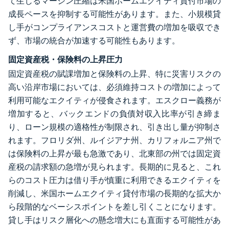
て生じるマージン圧縮は米国ホームエクイティ貸付市場の
成長ペースを抑制する可能性があります。また、小規模貸
し手がコンプライアンスコストと運営費の増加を吸収でき
ず、市場の統合が加速する可能性もあります。
固定資産税・保険料の上昇圧力
固定資産税の賦課増加と保険料の上昇、特に災害リスクの
高い沿岸市場においては、必須維持コストの増加によって
利用可能なエクイティが侵食されます。エスクロー義務が
増加すると、バックエンドの負債対収入比率が引き締ま
り、ローン規模の適格性が制限され、引き出し量が抑制さ
れます。フロリダ州、ルイジアナ州、カリフォルニア州で
は保険料の上昇が最も急激であり、北東部の州では固定資
産税の請求額の急増が見られます。長期的に見ると、これ
らのコスト圧力は借り手が慎重に利用できるエクイティを
削減し、米国ホームエクイティ貸付市場の長期的な拡大か
ら段階的なベーシスポイントを差し引くことになります。
貸し手はリスク層化への懸念増大にも直面する可能性があ