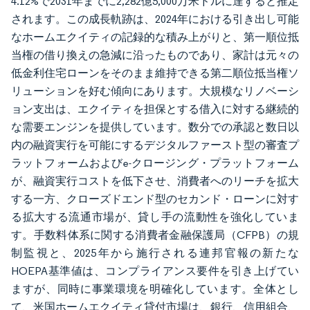
4.12%で2031年までに2,282億5,000万米ドルに達すると推定
されます。この成長軌跡は、2024年における引き出し可能
なホームエクイティの記録的な積み上がりと、第一順位抵
当権の借り換えの急減に沿ったものであり、家計は元々の
低金利住宅ローンをそのまま維持できる第二順位抵当権ソ
リューションを好む傾向にあります。大規模なリノベーシ
ョン支出は、エクイティを担保とする借入に対する継続的
な需要エンジンを提供しています。数分での承認と数日以
内の融資実行を可能にするデジタルファースト型の審査プ
ラットフォームおよびe-クロージング・プラットフォーム
が、融資実行コストを低下させ、消費者へのリーチを拡大
する一方、クローズドエンド型のセカンド・ローンに対す
る拡大する流通市場が、貸し手の流動性を強化していま
す。手数料体系に関する消費者金融保護局（CFPB）の規
制監視と、2025年から施行される連邦官報の新たな
HOEPA基準値は、コンプライアンス要件を引き上げてい
ますが、同時に事業環境を明確化しています。全体とし
て、米国ホームエクイティ貸付市場は、銀行、信用組合、