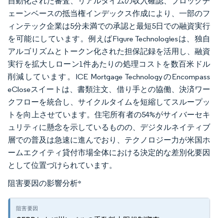
自動化された審査、リアルタイムの収入確認、ブロックチ
ェーンベースの抵当権インデックス作成により、一部のフ
ィンテック企業は5分未満での承認と最短5日での融資実行
を可能にしています。例えばFigure Technologiesは、独自
アルゴリズムとトークン化された担保記録を活用し、融資
実行を拡大しローン1件あたりの処理コストを数百米ドル
削減しています。ICE Mortgage TechnologyのEncompass
eCloseスイートは、書類注文、借り手との協働、決済ワー
クフローを統合し、サイクルタイムを短縮してスループッ
トを向上させています。住宅所有者の54%がサイバーセキ
ュリティに懸念を示しているものの、デジタルネイティブ
層での普及は急速に進んでおり、テクノロジー力が米国ホ
ームエクイティ貸付市場全体における決定的な差別化要因
として位置づけられています。
阻害要因の影響分析
*