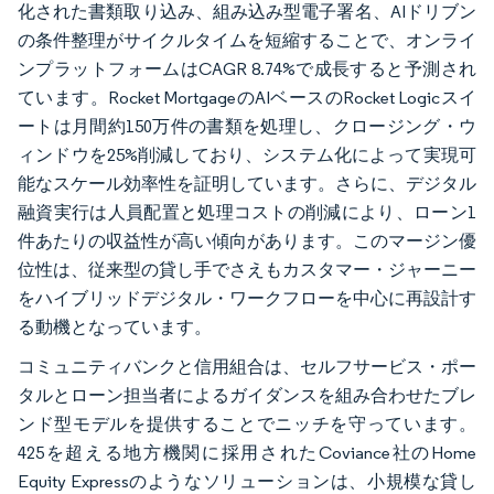
化された書類取り込み、組み込み型電子署名、AIドリブン
の条件整理がサイクルタイムを短縮することで、オンライ
ンプラットフォームはCAGR 8.74%で成長すると予測され
ています。Rocket MortgageのAIベースのRocket Logicスイ
ートは月間約150万件の書類を処理し、クロージング・ウ
ィンドウを25%削減しており、システム化によって実現可
能なスケール効率性を証明しています。さらに、デジタル
融資実行は人員配置と処理コストの削減により、ローン1
件あたりの収益性が高い傾向があります。このマージン優
位性は、従来型の貸し手でさえもカスタマー・ジャーニー
をハイブリッドデジタル・ワークフローを中心に再設計す
る動機となっています。
コミュニティバンクと信用組合は、セルフサービス・ポー
タルとローン担当者によるガイダンスを組み合わせたブレ
ンド型モデルを提供することでニッチを守っています。
425を超える地方機関に採用されたCoviance社のHome
Equity Expressのようなソリューションは、小規模な貸し