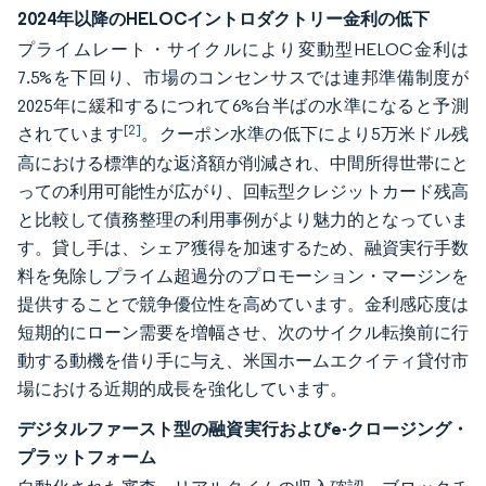
2024年以降のHELOCイントロダクトリー金利の低下
プライムレート・サイクルにより変動型HELOC金利は
7.5%を下回り、市場のコンセンサスでは連邦準備制度が
2025年に緩和するにつれて6%台半ばの水準になると予測
[2]
されています
。クーポン水準の低下により5万米ドル残
高における標準的な返済額が削減され、中間所得世帯にと
っての利用可能性が広がり、回転型クレジットカード残高
と比較して債務整理の利用事例がより魅力的となっていま
す。貸し手は、シェア獲得を加速するため、融資実行手数
料を免除しプライム超過分のプロモーション・マージンを
提供することで競争優位性を高めています。金利感応度は
短期的にローン需要を増幅させ、次のサイクル転換前に行
動する動機を借り手に与え、米国ホームエクイティ貸付市
場における近期的成長を強化しています。
デジタルファースト型の融資実行およびe-クロージング・
プラットフォーム