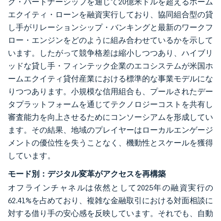
ク・パートナーシップを通じて20億米ドルを超えるホーム
エクイティ・ローンを融資実行しており、協同組合型の貸
し手がリレーションシップ・バンキングと最新のワークフ
ロー・エンジンをどのように組み合わせているかを示して
います。したがって競争格差は縮小しつつあり、ハイブリ
ッドな貸し手・フィンテック企業のエコシステムが米国ホ
ームエクイティ貸付産業における標準的な事業モデルにな
りつつあります。小規模な信用組合も、プールされたデー
タプラットフォームを通じてテクノロジーコストを共有し
審査能力を向上させるためにコンソーシアムを形成してい
ます。その結果、地域のプレイヤーはローカルエンゲージ
メントの優位性を失うことなく、機動性とスケールを獲得
しています。
モード別：デジタル変革がアクセスを再構築
オフラインチャネルは依然として2025年の融資実行の
62.41%を占めており、複雑な金融取引における対面相談に
対する借り手の安心感を反映しています。それでも、自動