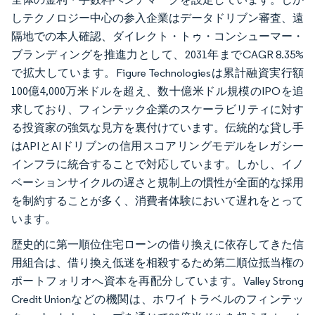
しテクノロジー中心の参入企業はデータドリブン審査、遠
隔地での本人確認、ダイレクト・トゥ・コンシューマー・
ブランディングを推進力として、2031年までCAGR 8.35%
で拡大しています。Figure Technologiesは累計融資実行額
100億4,000万米ドルを超え、数十億米ドル規模のIPOを追
求しており、フィンテック企業のスケーラビリティに対す
る投資家の強気な見方を裏付けています。伝統的な貸し手
はAPIとAIドリブンの信用スコアリングモデルをレガシー
インフラに統合することで対応しています。しかし、イノ
ベーションサイクルの遅さと規制上の慣性が全面的な採用
を制約することが多く、消費者体験において遅れをとって
います。
歴史的に第一順位住宅ローンの借り換えに依存してきた信
用組合は、借り換え低迷を相殺するため第二順位抵当権の
ポートフォリオへ資本を再配分しています。Valley Strong
Credit Unionなどの機関は、ホワイトラベルのフィンテッ