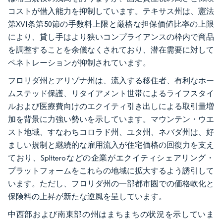
コストが借入能力を抑制しています。テキサス州は、憲法
第XVI条第50節の手数料上限と厳格な担保価値比率の上限
により、貸し手はより狭いコンプライアンスの枠内で商品
を調整することを余儀なくされており、潜在需要に対して
ペネトレーションが抑制されています。
フロリダ州とアリゾナ州は、流入する移住者、有利なホー
ムステッド保護、リタイアメント世帯によるライフスタイ
ルおよび医療費向けのエクイティ引き出しによる取引量増
加を背景に力強い勢いを示しています。マウンテン・ウエ
スト地域、すなわちコロラド州、ユタ州、ネバダ州は、好
ましい規制と継続的な雇用流入が住宅価格の回復力を支え
ており、Spliteroなどの企業がエクイティシェアリング・
プラットフォームをこれらの地域に拡大するよう誘引して
います。ただし、フロリダ州の一部都市圏での価格軟化と
保険料の上昇が新たな逆風を呈しています。
中西部および南東部の州はまちまちの状況を示していま