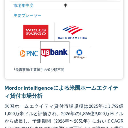
市場集中度
中
画像 © Mordor Intelligence。再利用にはCC BY 4.0の表示が必要です。
主要プレーヤー
*免責事項:主要選手の並び順不同
Mordor Intelligenceによる米国ホームエクイテ
ィ貸付市場分析
米国ホームエクイティ貸付市場規模は2025年に1,792億
1,000万米ドルと評価され、2026年の1,865億9,000万米ドル
から成長し、予測期間（2026年〜2031年）においてCAGR