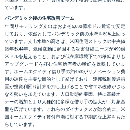
ています。
パンデミック後の住宅改善ブーム
年間リモデリング支出はおよそ6,000億米ドル近辺で安定
しており、依然としてパンデミック前の水準を50%上回っ
ています。支出水準の高さは、米国住宅ストックの中央値
築年数44年、気候変動に起因する災害修繕ニーズが490億
米ドルを超えること、および低在庫環境下での移転よりも
アップグレードを好む住宅所有者の嗜好を反映していま
す。ホームエクイティ借り手の約45%がリノベーション費
用の調達を主要な目的として挙げており、連邦税制優遇措
置が投資利回り計算を押し上げることで省エネ改修がさら
なる勢いを加えています。人口動態的要因、特に高齢オー
ナーの増加とより人種的に多様な借り手の拡大が、対象基
盤を広げています。これらのダイナミクスが総合的に、米
国ホームエクイティ貸付市場に対する中期的な上昇をもた
らしています。