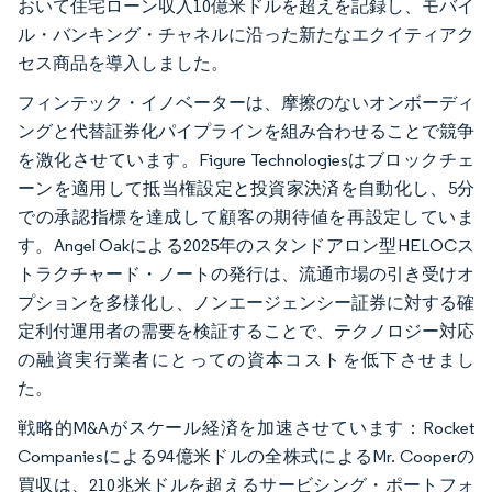
おいて住宅ローン収入10億米ドルを超えを記録し、モバイ
ル・バンキング・チャネルに沿った新たなエクイティアク
セス商品を導入しました。
フィンテック・イノベーターは、摩擦のないオンボーディ
ングと代替証券化パイプラインを組み合わせることで競争
を激化させています。Figure Technologiesはブロックチェ
ーンを適用して抵当権設定と投資家決済を自動化し、5分
での承認指標を達成して顧客の期待値を再設定していま
す。Angel Oakによる2025年のスタンドアロン型HELOCス
トラクチャード・ノートの発行は、流通市場の引き受けオ
プションを多様化し、ノンエージェンシー証券に対する確
定利付運用者の需要を検証することで、テクノロジー対応
の融資実行業者にとっての資本コストを低下させまし
た。
戦略的M&Aがスケール経済を加速させています：Rocket
Companiesによる94億米ドルの全株式によるMr. Cooperの
買収は、210兆米ドルを超えるサービシング・ポートフォ