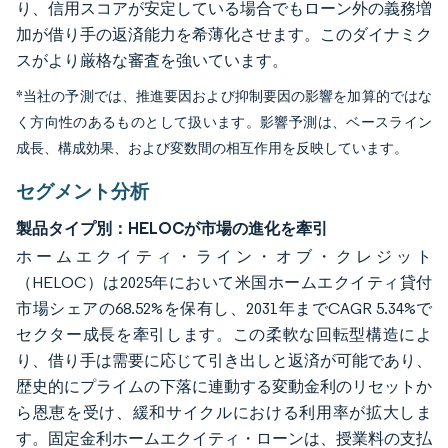
り、信用スコアが安定している場合でもローン外の義務増
加が借り手の返済能力を希薄化させます。このダイナミク
スがより厳格な審査を強いています。
*当社の予測では、推進要因および抑制要因の影響を加算的ではな
く方向性のあるものとして扱います。影響予測は、ベースライン
成長、構成効果、および変数間の相互作用を反映しています。
セグメント分析
製品タイプ別：HELOCが市場の進化を牽引
ホームエクイティ・ライン・オブ・クレジット
（HELOC）は2025年において米国ホームエクイティ貸付
市場シェアの68.52%を保有し、2031年までCAGR 5.34%で
セクター成長を牽引します。この柔軟な回転型構造によ
り、借り手は需要に応じて引き出しと返済が可能であり、
歴史的にプライムの下落に連動する変動金利のリセットか
ら恩恵を受け、緩和サイクルにおける利用率が拡大しま
す。固定金利ホームエクイティ・ローンは、授業料の支払