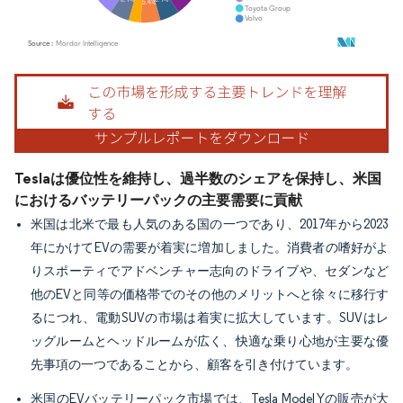
画像 © Mordor Intelligence。再利用にはCC BY 4.0の表示が必要です。
Teslaは優位性を維持し、過半数のシェアを保持し、米国
におけるバッテリーパックの主要需要に貢献
米国は北米で最も人気のある国の一つであり、2017年から2023
年にかけてEVの需要が着実に増加しました。消費者の嗜好がよ
りスポーティでアドベンチャー志向のドライブや、セダンなど
他のEVと同等の価格帯でのその他のメリットへと徐々に移行す
るにつれ、電動SUVの市場は着実に拡大しています。SUVはレ
ッグルームとヘッドルームが広く、快適な乗り心地が主要な優
先事項の一つであることから、顧客を引き付けています。
米国のEVバッテリーパック市場では、Tesla Model Yの販売が大