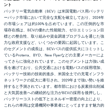
ント
バッテリー電気自動車（BEV）は米国電動バス用バッテリ
ーパック市場において完全な支配を確立しており、2024年
の市場シェアは約100%を占めています。この圧倒的な市
場存在感は、BEVの優れた性能能力、ゼロエミッション目
標との整合性、取り組みや資金調達プログラムを通じた強
力な政府支援など、いくつかの要因に起因しています。こ
のセグメントの成長は、BEVバスの提供拡大にコミットし
ているProterra、BYD、New Flyerなどの主要メーカーによ
ってさらに強化されています。このセグメントは力強い成
長を遂げており、公共交通における電動バスの採用増加、
バッテリー技術の技術的進歩、米国全土での充電インフラ
ネットワークの拡大に牽引され、2029年まで強い勢いを維
持すると予測されています。都市部における炭素排出削減
と大気質改善への継続的な注力がBEVの採用を後押しし、
バッテリーコストの低下とエネルギー密度の向上により、
これらの車両は交通機関や事業者にとってますます魅力的