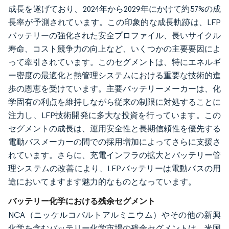
成長を遂げており、2024年から2029年にかけて約57%の成
長率が予測されています。この印象的な成長軌跡は、LFP
バッテリーの強化された安全プロファイル、長いサイクル
寿命、コスト競争力の向上など、いくつかの主要要因によ
って牽引されています。このセグメントは、特にエネルギ
ー密度の最適化と熱管理システムにおける重要な技術的進
歩の恩恵を受けています。主要バッテリーメーカーは、化
学固有の利点を維持しながら従来の制限に対処することに
注力し、LFP技術開発に多大な投資を行っています。この
セグメントの成長は、運用安全性と長期信頼性を優先する
電動バスメーカーの間での採用増加によってさらに支援さ
れています。さらに、充電インフラの拡大とバッテリー管
理システムの改善により、LFPバッテリーは電動バスの用
途においてますます魅力的なものとなっています。
バッテリー化学における残余セグメント
NCA（ニッケルコバルトアルミニウム）やその他の新興
化学を含むバッテリー化学市場の残余セグメントは、米国