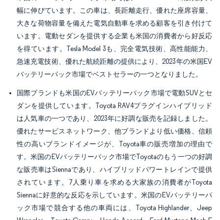
幅に伸びています。この車は、長距離走行、優れた座席容量、
大きな荷物容量を備えた電気自動車を求める顧客を引き付けて
います。電動セダンを提供する企業も米国の消費者から好反応
を得ています。Tesla Model 3も、完全電気技術、高性能能力、
急速充電技術、優れた航続距離の提供により、2023年の米国EV
バッテリーパック市場でベストセラーの一つとなりました。
国際ブランドも米国のEVバッテリーパック市場で電動SUVとセ
ダンを提供しています。Toyota RAV4プラグインハイブリッド
は人気車の一つであり、2023年に好調な販売を記録しました。
優れたサービスネットワーク、他ブランドより低い価格、信頼
性の高いブランドイメージが、Toyota車の販売増加の理由で
す。米国のEVバッテリーパック市場でToyotaのもう一つの好調
な販売車はSiennaであり、ハイブリッドパワートレインで提供
されています。7人乗り車を求める大家族の消費者がToyota
Siennaに好意的な反応を示しています。米国のEVバッテリーパ
ック市場で競合する他の車両には、Toyota Highlander、Jeep