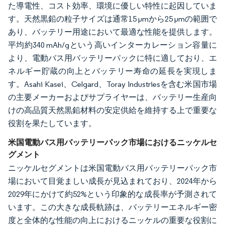
た導電性、コスト効率、環境に優しい特性に起因していま
す。天然黒鉛の粒子サイズは通常15 μmから25 μmの範囲で
あり、バッテリー用途において最適な性能を提供します。
平均約340 mAh/gという高いインターカレーション容量に
より、電動バス用バッテリーパックに特に適しており、エ
ネルギー貯蔵の向上とバッテリー寿命の延長を実現しま
す。Asahi Kasei、Celgard、Toray Industriesを含む米国市場
の主要メーカーおよびサプライヤーは、バッテリー生産向
けの高品質天然黒鉛材料の安定供給を維持する上で重要な
役割を果たしています。
米国電動バス用バッテリーパック市場におけるニッケルセ
グメント
ニッケルセグメントは米国電動バス用バッテリーパック市
場において目覚ましい成長が見込まれており、2024年から
2029年にかけて約52%という印象的な成長率が予測されて
います。この大きな成長軌跡は、バッテリーエネルギー密
度と全体的な性能の向上におけるニッケルの重要な役割に