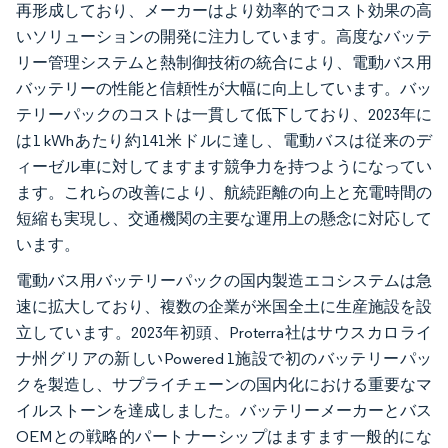
再形成しており、メーカーはより効率的でコスト効果の高
いソリューションの開発に注力しています。高度なバッテ
リー管理システムと熱制御技術の統合により、電動バス用
バッテリーの性能と信頼性が大幅に向上しています。バッ
テリーパックのコストは一貫して低下しており、2023年に
は1 kWhあたり約141米ドルに達し、電動バスは従来のデ
ィーゼル車に対してますます競争力を持つようになってい
ます。これらの改善により、航続距離の向上と充電時間の
短縮も実現し、交通機関の主要な運用上の懸念に対応して
います。
電動バス用バッテリーパックの国内製造エコシステムは急
速に拡大しており、複数の企業が米国全土に生産施設を設
立しています。2023年初頭、Proterra社はサウスカロライ
ナ州グリアの新しいPowered 1施設で初のバッテリーパッ
クを製造し、サプライチェーンの国内化における重要なマ
イルストーンを達成しました。バッテリーメーカーとバス
OEMとの戦略的パートナーシップはますます一般的にな