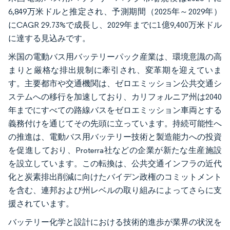
6,849万米ドルと推定され、予測期間（2025年～2029年）
にCAGR 29.73%で成長し、2029年までに1億9,400万米ドル
に達する見込みです。
米国の電動バス用バッテリーパック産業は、環境意識の高
まりと厳格な排出規制に牽引され、変革期を迎えていま
す。主要都市や交通機関は、ゼロエミッション公共交通シ
ステムへの移行を加速しており、カリフォルニア州は2040
年までにすべての路線バスをゼロエミッション車両とする
義務付けを通じてその先頭に立っています。持続可能性へ
の推進は、電動バス用バッテリー技術と製造能力への投資
を促進しており、Proterra社などの企業が新たな生産施設
を設立しています。この転換は、公共交通インフラの近代
化と炭素排出削減に向けたバイデン政権のコミットメント
を含む、連邦および州レベルの取り組みによってさらに支
援されています。
バッテリー化学と設計における技術的進歩が業界の状況を