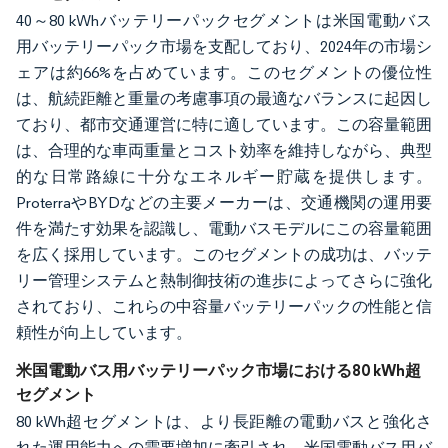
40～80 kWhバッテリーパックセグメントは米国電動バス
用バッテリーパック市場を支配しており、2024年の市場シ
ェアは約66%を占めています。このセグメントの優位性
は、航続距離と重量の考慮事項の最適なバランスに起因し
ており、都市交通運営に特に適しています。この容量範囲
は、合理的な車両重量とコスト効率を維持しながら、典型
的な日常路線に十分なエネルギー貯蔵を提供します。
ProterraやBYDなどの主要メーカーは、交通機関の運用要
件を満たす効果を認識し、電動バスモデルにこの容量範囲
を広く採用しています。このセグメントの成功は、バッテ
リー管理システムと熱制御技術の進歩によってさらに強化
されており、これらの中容量バッテリーパックの性能と信
頼性が向上しています。
米国電動バス用バッテリーパック市場における80 kWh超
セグメント
80 kWh超セグメントは、より長距離の電動バスと強化さ
れた運用能力への需要増加に牽引され、米国電動バス用バ