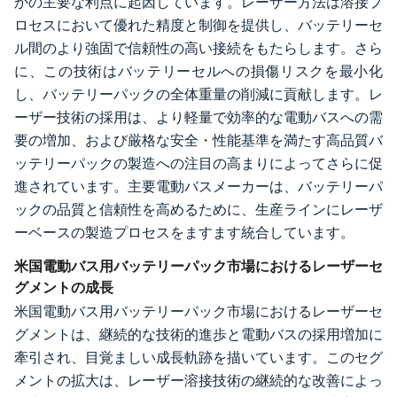
かの主要な利点に起因しています。レーザー方法は溶接プ
ロセスにおいて優れた精度と制御を提供し、バッテリーセ
ル間のより強固で信頼性の高い接続をもたらします。さら
に、この技術はバッテリーセルへの損傷リスクを最小化
し、バッテリーパックの全体重量の削減に貢献します。レ
ーザー技術の採用は、より軽量で効率的な電動バスへの需
要の増加、および厳格な安全・性能基準を満たす高品質バ
ッテリーパックの製造への注目の高まりによってさらに促
進されています。主要電動バスメーカーは、バッテリーパ
ックの品質と信頼性を高めるために、生産ラインにレーザ
ーベースの製造プロセスをますます統合しています。
米国電動バス用バッテリーパック市場におけるレーザーセ
グメントの成長
米国電動バス用バッテリーパック市場におけるレーザーセ
グメントは、継続的な技術的進歩と電動バスの採用増加に
牽引され、目覚ましい成長軌跡を描いています。このセグ
メントの拡大は、レーザー溶接技術の継続的な改善によっ