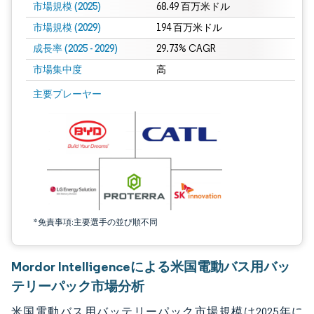
市場規模 (2025)
68.49 百万米ドル
市場規模 (2029)
194 百万米ドル
成長率 (2025 - 2029)
29.73% CAGR
市場集中度
高
画像 © Mordor Intelligence。再利用にはCC BY 4.0の表示が必要です。
主要プレーヤー
*免責事項:主要選手の並び順不同
Mordor Intelligenceによる米国電動バス用バッ
テリーパック市場分析
米国電動バス用バッテリーパック市場規模は2025年に