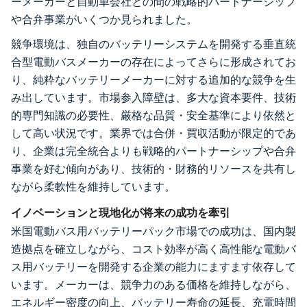
ーメーカーと自動車会社との間の戦略的パートナーシップ
や合弁事業がいくつか見られました。
競争環境は、独自のバッテリーシステムを開発する垂直統
合型電動バスメーカーの存在によってさらに形成されてお
り、純粋なバッテリーメーカーに対する追加的な競争を生
み出しています。市場参入障壁は、多大な資本要件、技術
的専門知識の必要性、厳格な品質・安全基準により依然と
して高い状況です。業界では合併・買収活動が限定的であ
り、企業は完全統合よりも戦略的パートナーシップや合弁
事業を好む傾向があり、技術的・財務的リソースを共有し
ながら柔軟性を維持しています。
イノベーションと現地化が将来の成功を牽引
米国電動バス用バッテリーパック市場での成功は、国内製
造拠点を確立しながら、コスト効率が高く高性能な電動バ
ス用バッテリーを開発する企業の能力にますます依存して
います。メーカーは、競争力のある価格を維持しながら、
エネルギー密度の向上、バッテリー寿命の延長、充電時間