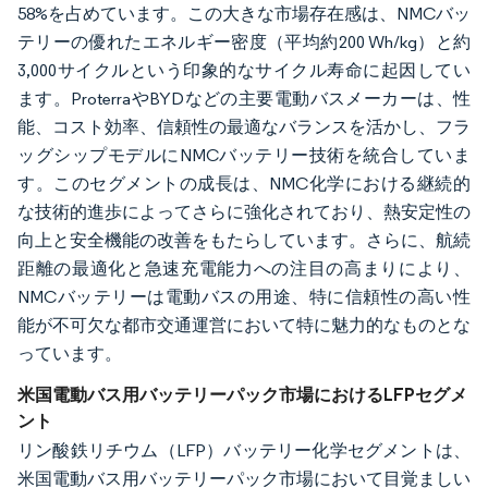
58%を占めています。この大きな市場存在感は、NMCバッ
テリーの優れたエネルギー密度（平均約200 Wh/kg）と約
3,000サイクルという印象的なサイクル寿命に起因してい
ます。ProterraやBYDなどの主要電動バスメーカーは、性
能、コスト効率、信頼性の最適なバランスを活かし、フラ
ッグシップモデルにNMCバッテリー技術を統合していま
す。このセグメントの成長は、NMC化学における継続的
な技術的進歩によってさらに強化されており、熱安定性の
向上と安全機能の改善をもたらしています。さらに、航続
距離の最適化と急速充電能力への注目の高まりにより、
NMCバッテリーは電動バスの用途、特に信頼性の高い性
能が不可欠な都市交通運営において特に魅力的なものとな
っています。
米国電動バス用バッテリーパック市場におけるLFPセグメ
ント
リン酸鉄リチウム（LFP）バッテリー化学セグメントは、
米国電動バス用バッテリーパック市場において目覚ましい