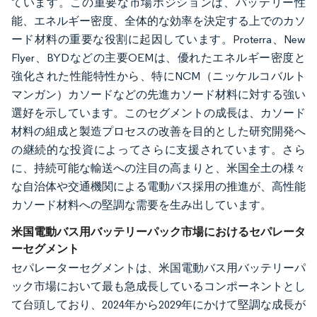
ています。この重要な市場ポジションは、バッテリー性
能、エネルギー密度、全体的な効率を決定する上でのカソ
ード材料の重要な役割に起因しています。Proterra、New
Flyer、BYDなどの主要OEMは、優れたエネルギー密度と
強化された性能特性から、特にNCM（ニッケルコバルト
マンガン）カソードなどの先進カソード材料に対する強い
選好を示しています。このセグメントの成長は、カソード
材料の組成と製造プロセスの改善を目的とした研究開発へ
の継続的な投資によってさらに支援されています。さら
に、持続可能な輸送への注目の高まりと、米国全土の様々
な自治体や交通機関による電動バス採用の推進が、高性能
カソード材料への堅調な需要を生み出しています。
米国電動バス用バッテリーパック市場におけるセパレータ
ーセグメント
セパレーターセグメントは、米国電動バス用バッテリーパ
ック市場において最も急成長しているコンポーネントとし
て台頭しており、2024年から2029年にかけて堅調な成長が