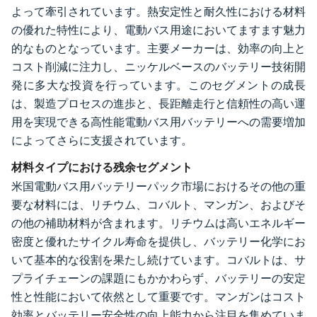
よって牽引されています。熱安定性と耐久性における材料
の優れた特性により、電動バス用途においてますます魅力
的なものとなっています。主要メーカーは、効率の向上と
コスト削減に注力し、ニッケルベースのバッテリー技術開
発に多大な投資を行っています。このセグメントの成長
は、製造プロセスの進歩と、長距離走行と信頼性の高い運
用を実現できる高性能電動バス用バッテリーへの需要増加
によってさらに支援されています。
材料タイプにおける残余セグメント
米国電動バス用バッテリーパック市場におけるその他の重
要な材料には、リチウム、コバルト、マンガン、およびそ
の他の補助材料が含まれます。リチウムは高いエネルギー
密度と優れたサイクル寿命を提供し、バッテリー化学にお
いて基本的な役割を果たし続けています。コバルトは、サ
プライチェーンの課題にもかかわらず、バッテリーの安定
性と性能において依然として重要です。マンガンはコスト
効率とバッテリー安全性の向上能力から注目を集めていま