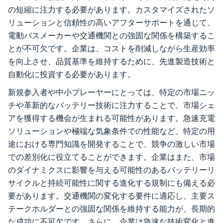
の短縮に注力する必要があります。カスタマイズされたソ
リューションと信頼性の高いアフターサポートを通じて、
電動バスメーカーや交通機関との強固な関係を構築するこ
とが不可欠です。企業は、コストを削減しながら生産効率
を向上させ、品質基準を維持するために、先進製造技術と
自動化に投資する必要があります。
新規参入者や中小プレーヤーにとっては、特定の市場ニッ
チや革新的なバッテリー技術に注力することで、市場シェ
アを獲得する機会が生まれる可能性があります。急速充電
ソリューションや極端な気象条件での性能など、特定の用
途における専門知識を開発することで、競争の激しい市場
での差別化に役立てることができます。企業はまた、市場
のダイナミクスに影響を与える可能性のあるバッテリーリ
サイクルと持続可能性に関する進化する規制にも備える必
要があります。交通機関の変化する要件に適応し、主要ス
テークホルダーとの強固な関係を維持する能力が、長期的
な成功に不可欠です。さらに、企業は急速な技術変化と進