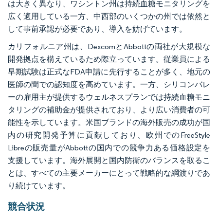
は大きく異なり、ワシントン州は持続血糖モニタリングを
広く適用している一方、中西部のいくつかの州では依然と
して事前承認が必要であり、導入を妨げています。
カリフォルニア州は、DexcomとAbbottの両社が大規模な
開発拠点を構えているため際立っています。従業員による
早期試験は正式なFDA申請に先行することが多く、地元の
医師の間での認知度を高めています。一方、シリコンバレ
ーの雇用主が提供するウェルネスプランでは持続血糖モニ
タリングの補助金が提供されており、より広い消費者の可
能性を示しています。米国ブランドの海外販売の成功が国
内の研究開発予算に貢献しており、欧州でのFreeStyle
Libreの販売量がAbbottの国内での競争力ある価格設定を
支援しています。海外展開と国内防衛のバランスを取るこ
とは、すべての主要メーカーにとって戦略的な綱渡りであ
り続けています。
競合状況