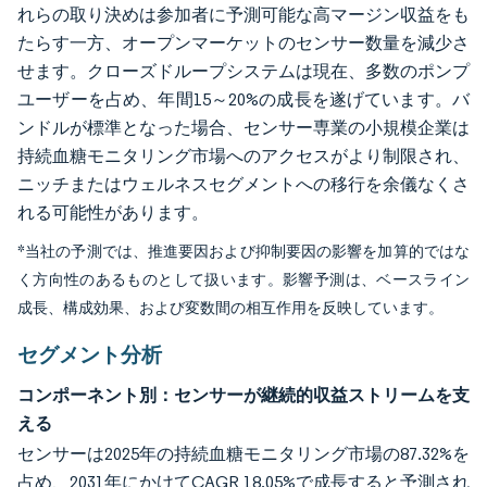
れらの取り決めは参加者に予測可能な高マージン収益をも
たらす一方、オープンマーケットのセンサー数量を減少さ
せます。クローズドループシステムは現在、多数のポンプ
ユーザーを占め、年間15～20%の成長を遂げています。バ
ンドルが標準となった場合、センサー専業の小規模企業は
持続血糖モニタリング市場へのアクセスがより制限され、
ニッチまたはウェルネスセグメントへの移行を余儀なくさ
れる可能性があります。
*当社の予測では、推進要因および抑制要因の影響を加算的ではな
く方向性のあるものとして扱います。影響予測は、ベースライン
成長、構成効果、および変数間の相互作用を反映しています。
セグメント分析
コンポーネント別：センサーが継続的収益ストリームを支
える
センサーは2025年の持続血糖モニタリング市場の87.32%を
占め、2031年にかけてCAGR 18.05%で成長すると予測され