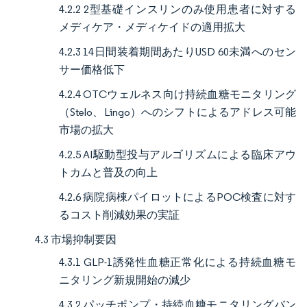
4.2.2 2型基礎インスリンのみ使用患者に対する
メディケア・メディケイドの適用拡大
4.2.3 14日間装着期間あたりUSD 60未満へのセン
サー価格低下
4.2.4 OTCウェルネス向け持続血糖モニタリング
（Stelo、Lingo）へのシフトによるアドレス可能
市場の拡大
4.2.5 AI駆動型投与アルゴリズムによる臨床アウ
トカムと普及の向上
4.2.6 病院病棟パイロットによるPOC検査に対す
るコスト削減効果の実証
4.3 市場抑制要因
4.3.1 GLP-1誘発性血糖正常化による持続血糖モ
ニタリング新規開始の減少
4.3.2 パッチポンプ・持続血糖モニタリングバン