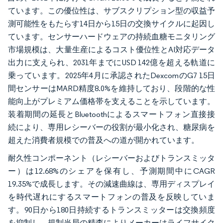
ています。この優位性は、サブスクリプション型の収益予
測可能性をもたらす14日から15日の交換サイクルに起因し
ています。センサーハードウェアの持続血糖モニタリング
市場規模は、大量生産によるコスト優位性とAI対応データ
出力に支えられ、2031年までにUSD 142億を超える軌道に
乗っています。2025年4月に承認されたDexcomのG7 15日
間センサーはMARD精度8.0%を維持しており、段階的な性
能向上がプレミアム価格帯を支えることを示しています。
装着期間の延長とBluetoothによるスマートフォン直接接
続により、専用レシーバーの役割が最小化され、糖尿病を
超えた消費者規模での普及への道が開かれています。
耐久性コンポーネント（レシーバーおよびトランスミッタ
ー）は12.68%のシェアを保有し、予測期間中にCAGR
19.35%で成長します。その減速曲線は、専用ディスプレイ
を時代遅れにするスマートフォンの普及を反映していま
す。90日から180日持続するトランスミッターは交換頻度
を抑制し、規制当局の精査によりメーカーはライフサイク