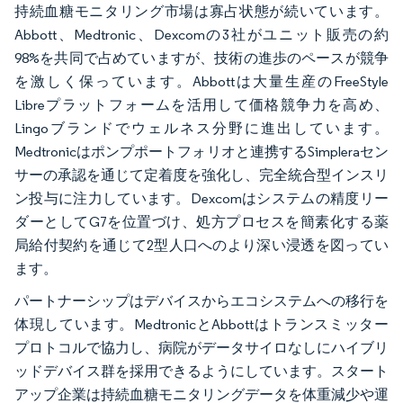
持続血糖モニタリング市場は寡占状態が続いています。
Abbott、Medtronic、Dexcomの3社がユニット販売の約
98%を共同で占めていますが、技術の進歩のペースが競争
を激しく保っています。Abbottは大量生産のFreeStyle
Libreプラットフォームを活用して価格競争力を高め、
Lingoブランドでウェルネス分野に進出しています。
Medtronicはポンプポートフォリオと連携するSimpleraセン
サーの承認を通じて定着度を強化し、完全統合型インスリ
ン投与に注力しています。Dexcomはシステムの精度リー
ダーとしてG7を位置づけ、処方プロセスを簡素化する薬
局給付契約を通じて2型人口へのより深い浸透を図ってい
ます。
パートナーシップはデバイスからエコシステムへの移行を
体現しています。MedtronicとAbbottはトランスミッター
プロトコルで協力し、病院がデータサイロなしにハイブリ
ッドデバイス群を採用できるようにしています。スタート
アップ企業は持続血糖モニタリングデータを体重減少や運