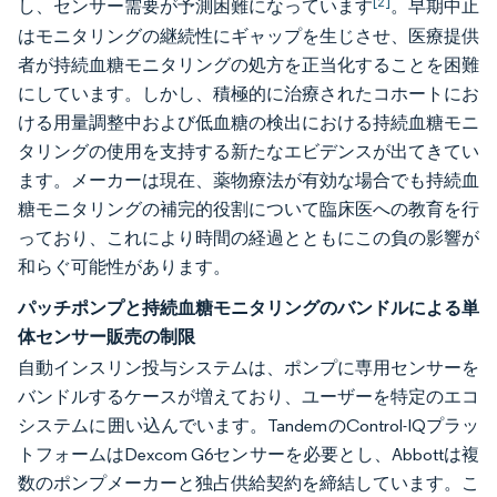
[2]
し、センサー需要が予測困難になっています
。早期中止
はモニタリングの継続性にギャップを生じさせ、医療提供
者が持続血糖モニタリングの処方を正当化することを困難
にしています。しかし、積極的に治療されたコホートにお
ける用量調整中および低血糖の検出における持続血糖モニ
タリングの使用を支持する新たなエビデンスが出てきてい
ます。メーカーは現在、薬物療法が有効な場合でも持続血
糖モニタリングの補完的役割について臨床医への教育を行
っており、これにより時間の経過とともにこの負の影響が
和らぐ可能性があります。
パッチポンプと持続血糖モニタリングのバンドルによる単
体センサー販売の制限
自動インスリン投与システムは、ポンプに専用センサーを
バンドルするケースが増えており、ユーザーを特定のエコ
システムに囲い込んでいます。TandemのControl-IQプラッ
トフォームはDexcom G6センサーを必要とし、Abbottは複
数のポンプメーカーと独占供給契約を締結しています。こ