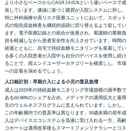
より小さなベースからCAGR 19.01%という速いペースで成
長しています。価値に基づく購買が入院システムに対し、
特に外科病棟や高リスク医療ユニットにおいて、スポット
式の指先採血検査を継続的追跡に切り替えるよう促してい
ます。電子医療記録との統合が改善され、看護師の業務負
担を軽減しながら患者安全性を向上させています。時間の
経過とともに、自宅で持続血糖モニタリングを装着してい
る多くの入院患者が入院中も自分のデバイスを使用し続け
ることで、両エンドユーザーカテゴリーを橋渡しし、市場
への定着を深めるでしょう。
人口統計別：早期介入による小児の普及急増
成人は2025年の持続血糖モニタリング市場規模の過半数で
ある60.88%のシェアを占め、メディケアの適用拡大と雇用
主のウェルネスプログラムに支えられています。しかし、
この年齢層内での普及率は異なります。50歳未満の若年成
人はデバイスエコシステムを迅速に受け入れる一方、高齢
コホートは適用改革後もスマートフォンリテラシーとコス