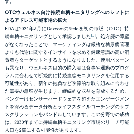
す。
OTCウェルネス向け持続血糖モニタリングへのシフトに
よるアドレス可能市場の拡大
FDAは2024年3月にDexcomのSteloを初の市販（OTC）持
[1]
続血糖モニタリングとして承認しました
。処方箋の障壁
がなくなったことで、マーケティングは厳格な糖尿病管理
よりも代謝に関するインサイトを求める健康意識の高い消
費者をターゲットとするようになりました。使用パターン
も異なり、ウェルネス目的の購入者は食事や運動のプログ
ラムに合わせて断続的に持続血糖モニタリングを使用する
可能性があり、新年の抱負など季節的な取り組みに合わせ
た需要の急増が生じます。継続的な収益を育成するため、
ベンダーはセンサーハードウェアを超えたエンゲージメン
トを深めるデータ分析とライフスタイルコーチングのサブ
スクリプションをバンドルしています。この分野での成功
は、2030年までに持続血糖モニタリング市場のリーチ可能
人口を2倍にする可能性があります。