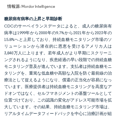
情報源: Mordor Intelligence
糖尿病有病率の上昇と早期診断
CDCのサーベイランスデータによると、成人の糖尿病有
病率は1999年から2000年の9.7%から2021年から2023年の
15.8%へと上昇しており、持続血糖モニタリング市場のソ
リューションから潜在的に恩恵を受けるアメリカ人は
3,840万人に上ります。若年成人がより早期にスクリーニ
ングされるようになり、疾患経過の早い段階での持続血糖
モニタリング普及が進んでいます。支払者は持続血糖モニ
タリングを、重篤な低血糖や高額な入院を防ぐ最前線の治
療法として捉えるようになり、償還の正当化が容易になっ
ています。医療提供者は持続血糖モニタリングを高度なア
ドオンではなく、セルフマネジメントの基盤ツールとして
位置づけており、この認識の変化がアドレス可能市場を拡
大しています。その結果、持続血糖モニタリング市場は、
リアルタイムデータフィードバックを中心に治療計画が組