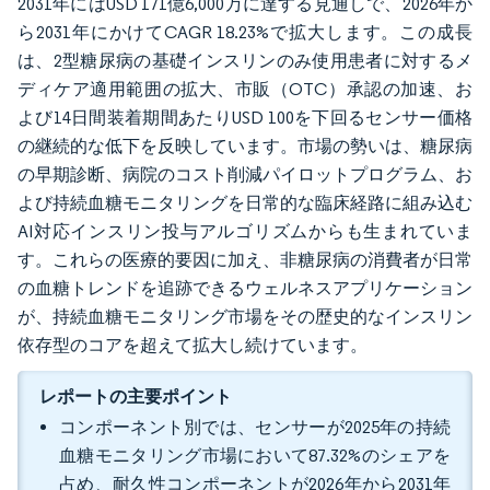
2031年にはUSD 171億6,000万に達する見通しで、2026年か
ら2031年にかけてCAGR 18.23%で拡大します。この成長
は、2型糖尿病の基礎インスリンのみ使用患者に対するメ
ディケア適用範囲の拡大、市販（OTC）承認の加速、お
よび14日間装着期間あたりUSD 100を下回るセンサー価格
の継続的な低下を反映しています。市場の勢いは、糖尿病
の早期診断、病院のコスト削減パイロットプログラム、お
よび持続血糖モニタリングを日常的な臨床経路に組み込む
AI対応インスリン投与アルゴリズムからも生まれていま
す。これらの医療的要因に加え、非糖尿病の消費者が日常
の血糖トレンドを追跡できるウェルネスアプリケーション
が、持続血糖モニタリング市場をその歴史的なインスリン
依存型のコアを超えて拡大し続けています。
レポートの主要ポイント
コンポーネント別では、センサーが2025年の持続
血糖モニタリング市場において87.32%のシェアを
占め、耐久性コンポーネントが2026年から2031年