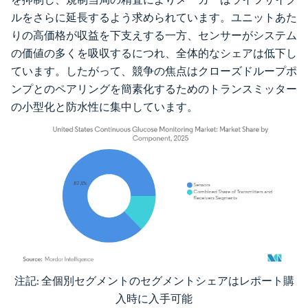
ルをさらに延長するよう求められています。ユニットあた
りの高価格が収益を下支えする一方、センサーがシステム
の価値の多くを吸収するにつれ、全体的なシェアは低下し
ています。したがって、競争の焦点はクローズドループポ
ンプとのペアリングを簡素化するためのトランスミッター
の小型化と防水性に集中しています。
注記: 全個別セグメントのセグメントシェアはレポート購
画像 © Mordor Intelligence。再利用にはCC BY 4.0の表示が必要です。
入時に入手可能