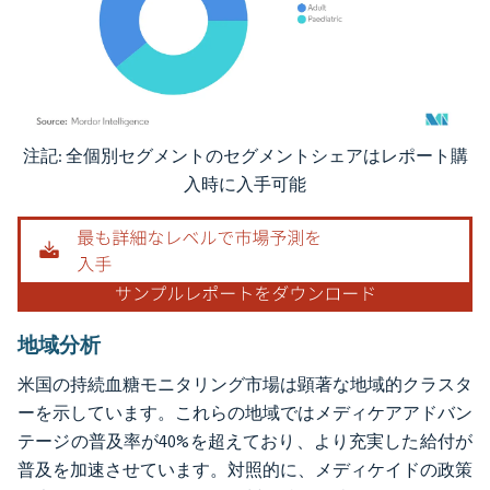
注記: 全個別セグメントのセグメントシェアはレポート購
画像 © Mordor Intelligence。再利用にはCC BY 4.0の表示が必要です。
入時に入手可能
地域分析
米国の持続血糖モニタリング市場は顕著な地域的クラスタ
ーを示しています。これらの地域ではメディケアアドバン
テージの普及率が40%を超えており、より充実した給付が
普及を加速させています。対照的に、メディケイドの政策