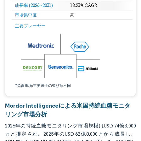
成長率 (2026 - 2031)
18.23% CAGR
市場集中度
高
画像 © Mordor Intelligence。再利用にはCC BY 4.0の表示が必要です。
主要プレーヤー
*免責事項:主要選手の並び順不同
Mordor Intelligenceによる米国持続血糖モニタ
リング市場分析
2026年の持続血糖モニタリング市場規模はUSD 74億3,000
万と推定され、2025年のUSD 62億8,000万から成長し、