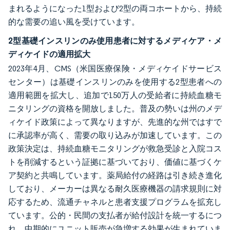
まれるようになった1型および2型の両コホートから、持続
的な需要の追い風を受けています。
2型基礎インスリンのみ使用患者に対するメディケア・メ
ディケイドの適用拡大
2023年4月、CMS（米国医療保険・メディケイドサービス
センター）は基礎インスリンのみを使用する2型患者への
適用範囲を拡大し、追加で150万人の受給者に持続血糖モ
ニタリングの資格を開放しました。普及の勢いは州のメデ
ィケイド政策によって異なりますが、先進的な州ではすで
に承認率が高く、需要の取り込みが加速しています。この
政策決定は、持続血糖モニタリングが救急受診と入院コス
トを削減するという証拠に基づいており、価値に基づくケ
ア契約と共鳴しています。薬局給付の経路は引き続き進化
しており、メーカーは異なる耐久医療機器の請求規則に対
応するため、流通チャネルと患者支援プログラムを拡充し
ています。公的・民間の支払者が給付設計を統一するにつ
れ、中期的にユニット販売が急増する効果が生まれていま