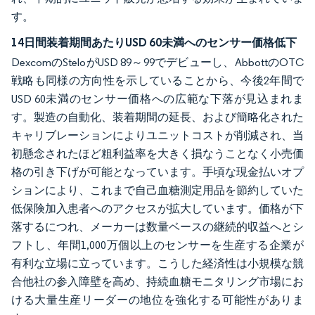
す。
14日間装着期間あたりUSD 60未満へのセンサー価格低下
DexcomのSteloがUSD 89～99でデビューし、AbbottのOTC
戦略も同様の方向性を示していることから、今後2年間で
USD 60未満のセンサー価格への広範な下落が見込まれま
す。製造の自動化、装着期間の延長、および簡略化された
キャリブレーションによりユニットコストが削減され、当
初懸念されたほど粗利益率を大きく損なうことなく小売価
格の引き下げが可能となっています。手頃な現金払いオプ
ションにより、これまで自己血糖測定用品を節約していた
低保険加入患者へのアクセスが拡大しています。価格が下
落するにつれ、メーカーは数量ベースの継続的収益へとシ
フトし、年間1,000万個以上のセンサーを生産する企業が
有利な立場に立っています。こうした経済性は小規模な競
合他社の参入障壁を高め、持続血糖モニタリング市場にお
ける大量生産リーダーの地位を強化する可能性がありま