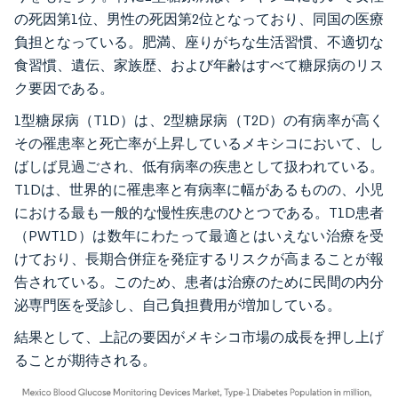
の死因第1位、男性の死因第2位となっており、同国の医療
負担となっている。肥満、座りがちな生活習慣、不適切な
食習慣、遺伝、家族歴、および年齢はすべて糖尿病のリス
ク要因である。
1型糖尿病（T1D）は、2型糖尿病（T2D）の有病率が高く
その罹患率と死亡率が上昇しているメキシコにおいて、し
ばしば見過ごされ、低有病率の疾患として扱われている。
T1Dは、世界的に罹患率と有病率に幅があるものの、小児
における最も一般的な慢性疾患のひとつである。T1D患者
（PWT1D）は数年にわたって最適とはいえない治療を受
けており、長期合併症を発症するリスクが高まることが報
告されている。このため、患者は治療のために民間の内分
泌専門医を受診し、自己負担費用が増加している。
結果として、上記の要因がメキシコ市場の成長を押し上げ
ることが期待される。