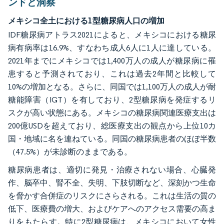
ンドと洞察
メキシコ全土における1型糖尿病人口の増加
IDF糖尿病アトラス2021によると、メキシコにおける糖尿
病有病率は16.9%、すなわち成人6人に1人に達している。
2021年までにメキシコでは1,400万人の成人が糖尿病に罹
患すると予測されており、これは過去2年間と比較して
10%の増加となる。さらに、同国では1,100万人の成人が耐
糖能障害（IGT）を有しており、2型糖尿病を発症するリ
スクが高い状態にある。メキシコの糖尿病関連医療支出は
200億USDを超えており、総医療支出の観点から上位10カ
国・地域に名を連ねている。同国の糖尿病患者のほぼ半数
（47.5%）が未診断のままである。
糖尿病患者は、適切に発見・治療されない場合、心臓発
作、脳卒中、腎不全、失明、下肢切断など、深刻かつ生命
を脅かす合併症のリスクにさらされる。これは生活の質の
低下、医療費の増大、およびケアへのアクセス需要の高ま
りをもたらす。特に2型糖尿病は、メキシコにおいて女性