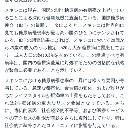
メキシコは現在、国民の間で糖尿病の有病率が上昇してい
ることによる深刻な健康危機に直面している。国際糖尿病
連合（IDF）の最新データによると、メキシコは世界的に
見ても糖尿病罹患率が最も高い国のひとつにランクされて
いる。IDF の調査結果によれば、メキシコにおいて20歳か
ら79歳の成人のうち推定1,520万人が糖尿病に罹患してお
り、成人人口の約10.3%を占めている。この憂慮すべき有
病率は、国内の糖尿病蔓延に対処するための包括的な戦略
が緊急に必要であることを示している。
メキシコにおける糖尿病罹患率の上昇には様々な要因が寄
与している。急速な都市化、食習慣の変化、および座りが
ちなライフスタイルが肥満率の上昇をもたらしており、こ
れは2型糖尿病の重大なリスク要因となっている。さら
に、遺伝的素因、社会経済的不平等、および医療サービス
へのアクセスの制限が問題をさらに複雑にしており、特に
社会的に疎外されたコミュニティに影響を与えている。