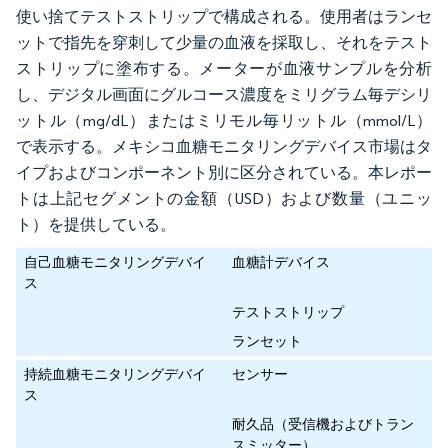
使い捨てテストストリップで構成される。使用者はランセ
ットで指先を穿刺して少量の血液を採取し、それをテスト
ストリップに塗布する。メーターが血液サンプルを分析
し、デジタル画面にグルコース濃度をミリグラム毎デシリ
ットル（mg/dL）またはミリモル毎リットル（mmol/L）
で表示する。メキシコ血糖モニタリングデバイス市場はタ
イプおよびコンポーネント別に区分されている。本レポー
トは上記セグメントの金額（USD）および数量（ユニッ
ト）を提供している。
自己血糖モニタリングデバイ
血糖計デバイス
ス
テストストリップ
ランセット
持続血糖モニタリングデバイ
センサー
ス
耐久品（受信機およびトラン
スミッター）