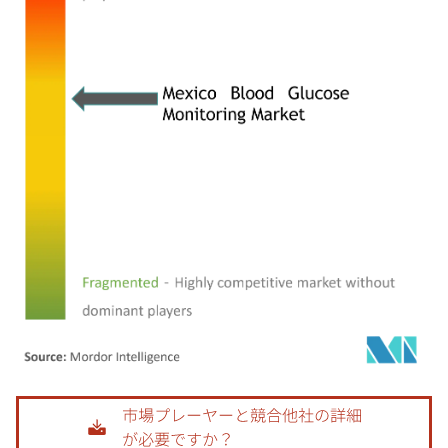
画像 © Mordor Intelligence。再利用にはCC BY 4.0の表示が必要です。