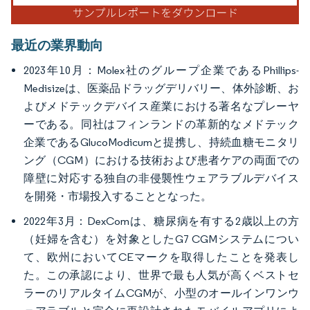
最近の業界動向
2023年10月：Molex社のグループ企業であるPhillips-
Medisizeは、医薬品ドラッグデリバリー、体外診断、お
よびメドテックデバイス産業における著名なプレーヤ
ーである。同社はフィンランドの革新的なメドテック
企業であるGlucoModicumと提携し、持続血糖モニタリ
ング（CGM）における技術および患者ケアの両面での
障壁に対応する独自の非侵襲性ウェアラブルデバイス
を開発・市場投入することとなった。
2022年3月：DexComは、糖尿病を有する2歳以上の方
（妊婦を含む）を対象としたG7 CGMシステムについ
て、欧州においてCEマークを取得したことを発表し
た。この承認により、世界で最も人気が高くベストセ
ラーのリアルタイムCGMが、小型のオールインワンウ