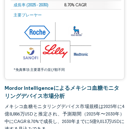
成長率 (2025 - 2030)
8.70% CAGR
画像 © Mordor Intelligence。再利用にはCC BY 4.0の表示が必要です。
主要プレーヤー
*免責事項:主要選手の並び順不同
Mordor Intelligenceによるメキシコ血糖モニタ
リングデバイス市場分析
メキシコ血糖モニタリングデバイス市場規模は2025年に4
億8,886万USDと推定され、予測期間（2025年〜2030年）
中にCAGR 8.70%で成長し、2030年までに5億9,013万USDに
達する見込みである。