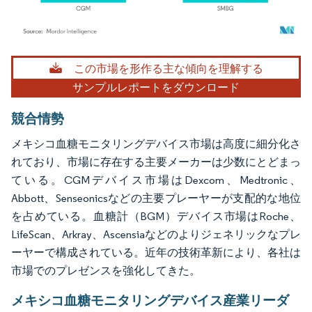
画像 © Mordor Intelligence。再利用にはCC BY 4.0の表示が必要です。
この市場を形作る主な傾向を理解する
サンプルレポートをダウンロード
競合情勢
メキシコ血糖モニタリングデバイス市場は高度に細分化さ
れており、市場に存在する主要メーカーは少数にとどまっ
ている。CGMデバイス市場はDexcom、Medtronic、
Abbott、Senseonicsなどの主要プレーヤーが支配的な地位
を占めている。血糖計（BGM）デバイス市場はRoche、
LifeScan、Arkray、Ascensiaなどのよりジェネリックなプレ
ーヤーで構成されている。近年の技術革新により、各社は
市場でのプレゼンスを強化してきた。
メキシコ血糖モニタリングデバイス産業リーダ