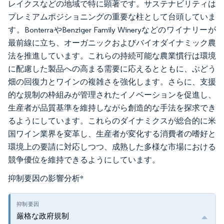
レイクスなどの地域で特に顕著です。サステナビリティは
プレミアムポジショニングの重要な柱として台頭していま
す。BonterraやBenziger Family Wineryなどのワイナリーが
最前線に立ち、オーガニックおよびバイオダイナミック農
法を推進しています。これらの持続可能な農業慣行は環境
に配慮した製品への高まる需要に応えるとともに、ぶどう
畑の回復力とワインの複雑さを強化します。さらに、支援
的な規制の枠組みが管理されたイノベーションを促進し、
生産者が品質基準を維持しながら創造的な手法を探求でき
るようにしています。これらのダイナミクスが総合的に米
国ワイン業界を変革し、生産者が変化する消費者の嗜好と
環境上の要請に対応しつつ、成熟した多様な市場における
競争優位を維持できるようにしています。
抑制要因の影響分析
*
厳格な政府規制