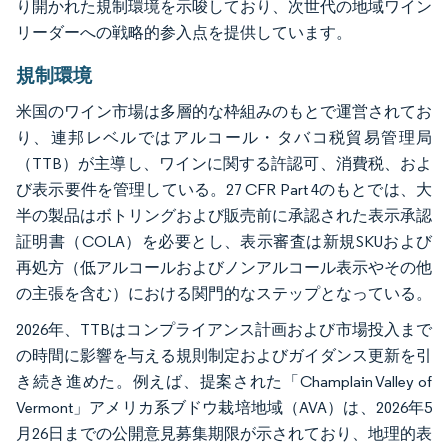
り開かれた規制環境を示唆しており、次世代の地域ワイン
リーダーへの戦略的参入点を提供しています。
規制環境
米国のワイン市場は多層的な枠組みのもとで運営されてお
り、連邦レベルではアルコール・タバコ税貿易管理局
（TTB）が主導し、ワインに関する許認可、消費税、およ
び表示要件を管理している。27 CFR Part 4のもとでは、大
半の製品はボトリングおよび販売前に承認された表示承認
証明書（COLA）を必要とし、表示審査は新規SKUおよび
再処方（低アルコールおよびノンアルコール表示やその他
の主張を含む）における関門的なステップとなっている。
2026年、TTBはコンプライアンス計画および市場投入まで
の時間に影響を与える規則制定およびガイダンス更新を引
き続き進めた。例えば、提案された「Champlain Valley of
Vermont」アメリカ系ブドウ栽培地域（AVA）は、2026年5
月26日までの公開意見募集期限が示されており、地理的表