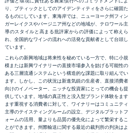
評価と環境に責任ある農業慣行へのコミットメントによ
り、ブティックとしてのアイデンティティをさらに確固た
るものにしています。東海岸では、ニューヨーク州フィン
ガーレイクスやバージニア州などの地域が、テロワール主
導のスタイルと高まる批評家からの評価によって称えら
れ、全国的なワインの流れへの活発な貢献者として台頭し
ています。
これらの新興地域は将来性を秘めている一方で、特に小規
模または新興ワイナリーの直接市場参入を妨げる可能性の
ある三層流通システムという構造的な課題に取り組んでい
ます。しかし、この状況は新進気鋭の生産者、直接消費者
向けのイノベーター、ニッチな投資家にとっての機会も提
供しています。地域の真正性と没入型ブランド体験をます
ます重視する消費者に対して、ワイナリーはコミュニティ
主導のテイスティングルームの設立、デジタルプラットフ
ォームの活用、量よりも品質の優先化によって繁栄するこ
とができます。州際輸送に関する最近の裁判所の判決はよ