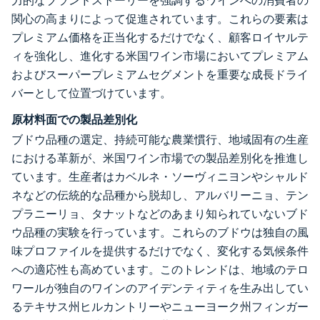
力的なブランドストーリーを強調するワインへの消費者の
関心の高まりによって促進されています。これらの要素は
プレミアム価格を正当化するだけでなく、顧客ロイヤルテ
ィを強化し、進化する米国ワイン市場においてプレミアム
およびスーパープレミアムセグメントを重要な成長ドライ
バーとして位置づけています。
原材料面での製品差別化
ブドウ品種の選定、持続可能な農業慣行、地域固有の生産
における革新が、米国ワイン市場での製品差別化を推進し
ています。生産者はカベルネ・ソーヴィニヨンやシャルド
ネなどの伝統的な品種から脱却し、アルバリーニョ、テン
プラニーリョ、タナットなどのあまり知られていないブド
ウ品種の実験を行っています。これらのブドウは独自の風
味プロファイルを提供するだけでなく、変化する気候条件
への適応性も高めています。このトレンドは、地域のテロ
ワールが独自のワインのアイデンティティを生み出してい
るテキサス州ヒルカントリーやニューヨーク州フィンガー