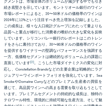
グメントは、市場全体のボリュームが減少する中でも引き
続き底堅さを示しています。モントリオール銀行のワイン
市場レポートによると、20〜50米ドルの価格帯のワインは
2024年に12%という注目すべき売上増加を記録しました。
この成長は、様々な人口統計グループにわたって量よりも
品質へと重点が移行した消費者の嗜好の大きな変化を反映
しています。シリコンバレー銀行のレポートはこのトレン
ドをさらに裏付けており、30〜80米ドルの価格帯のワイン
を提供するワイナリーの堅調なパフォーマンスを強調する
一方、低価格セグメントは継続的なボリューム上の課題に
[2]
直面しています
。こうした市場ダイナミクスの変化に対
応し、Constellation Brandsなどの主要企業は戦略的にラグ
ジュアリーワインポートフォリオを強化しています。Sea
SmokeやDomaine Curryなどのプレミアム生産者の買収を
通じて、高品質ワインへの高まる需要を取り込もうとして
います。プレミアムセグメントの持続的な成長は、独特の
テロワール特性、環境的に持続可能な生産方法、そして魅