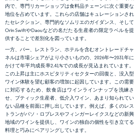
内で、専門リカーショップは食料品チェーンに次ぐ重要な
地位を占めています。これらの店舗はキュレーションされ
たセレクション、専門的なソムリエのガイダンス、そして
Orin SwiftやDaouなどの名だたる生産者の限定ラベルを提
供することで差別化を図っています。
一方、バー、レストラン、ホテルを含むオントレードチャ
ネルは市場シェアがより小さいものの、2026年〜2031年に
かけて年平均成長率2.41%での成長が見込まれています。
この上昇は主にホスピタリティセクターの回復と、没入型
ワイン体験を望む顧客の増加に起因しています。この需要
に対応するため、飲食店はワインラインナップを洗練さ
せ、ブティック生産者、低介入ワイン、あまり知られてい
ない品種を前面に押し出しています。例えば、多くのレス
トランがパソ・ロブレスやフィンガーレイクスなどの新興
地域のワインを提供し、ワインの独自の個性を引き立てる
料理と巧みにペアリングしています。