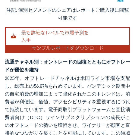
注記: 個別セグメントのシェアはレポートご購入後に閲覧
画像 © Mordor Intelligence。再利用にはCC BY 4.0の表示が必要です。
可能です
流通チャネル別：オントレードの回復とともにオフトレー
ドが優位を維持
2025年、オフトレードチャネルは米国ワイン市場を支配
し、総売上の56.87%を占めています。パンデミック期間中
の自宅消費の増加によって強化されたこのトレンドは、消
費者が利便性、価値、アクセシビリティを重視するにつれ
て持続しています。電子商取引プラットフォームと直接消
費者向け（DTC）ワインサブスクリプションの成長がこ
のオフトレードの勢いを増幅させ、ワイナリーが顧客と直
接的なつながりを築くことを可能にしています。この領域