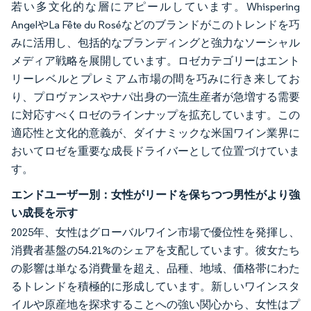
若い多文化的な層にアピールしています。Whispering
AngelやLa Fête du Roséなどのブランドがこのトレンドを巧
みに活用し、包括的なブランディングと強力なソーシャル
メディア戦略を展開しています。ロゼカテゴリーはエント
リーレベルとプレミアム市場の間を巧みに行き来してお
り、プロヴァンスやナパ出身の一流生産者が急増する需要
に対応すべくロゼのラインナップを拡充しています。この
適応性と文化的意義が、ダイナミックな米国ワイン業界に
おいてロゼを重要な成長ドライバーとして位置づけていま
す。
エンドユーザー別：女性がリードを保ちつつ男性がより強
い成長を示す
2025年、女性はグローバルワイン市場で優位性を発揮し、
消費者基盤の54.21%のシェアを支配しています。彼女たち
の影響は単なる消費量を超え、品種、地域、価格帯にわた
るトレンドを積極的に形成しています。新しいワインスタ
イルや原産地を探求することへの強い関心から、女性はプ