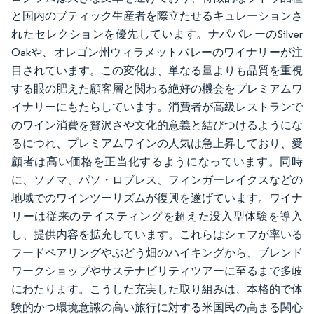
と国内のブティック生産者を際立たせるキュレーションさ
れたセレクションを優先しています。ナパバレーのSilver
Oakや、オレゴン州ウィラメットバレーのワイナリーが注
目されています。この変化は、単なる量よりも品質を重視
する眼の肥えた顧客層と関わる絶好の機会をプレミアムワ
イナリーにもたらしています。消費者が高級レストランで
のワイン消費を贅沢さや文化的意義と結びつけるようにな
るにつれ、プレミアムワインの人気は急上昇しており、愛
顧者は高い価格を正当化するようになっています。同時
に、ソノマ、パソ・ロブレス、フィンガーレイクスなどの
地域でのワインツーリズムが復興を遂げています。ワイナ
リーは従来のテイスティングを超えた没入型体験を導入
し、提供内容を拡充しています。これらはシェフが率いる
フードペアリングやぶどう畑のハイキングから、ブレンド
ワークショップやサステナビリティツアーに至るまで多岐
にわたります。こうした充実した取り組みは、本格的で体
験的かつ環境意識の高い旅行に対する米国民の高まる関心