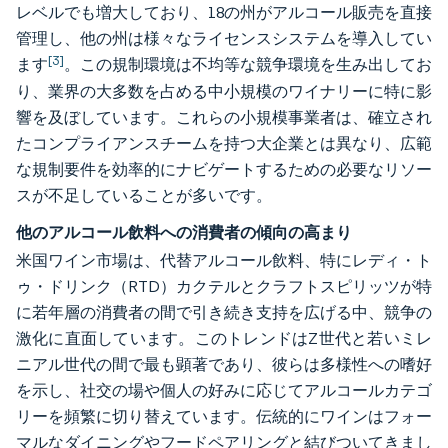
レベルでも増大しており、18の州がアルコール販売を直接
管理し、他の州は様々なライセンスシステムを導入してい
[3]
ます
。この規制環境は不均等な競争環境を生み出してお
り、業界の大多数を占める中小規模のワイナリーに特に影
響を及ぼしています。これらの小規模事業者は、確立され
たコンプライアンスチームを持つ大企業とは異なり、広範
な規制要件を効率的にナビゲートするための必要なリソー
スが不足していることが多いです。
他のアルコール飲料への消費者の傾向の高まり
米国ワイン市場は、代替アルコール飲料、特にレディ・ト
ゥ・ドリンク（RTD）カクテルとクラフトスピリッツが特
に若年層の消費者の間で引き続き支持を広げる中、競争の
激化に直面しています。このトレンドはZ世代と若いミレ
ニアル世代の間で最も顕著であり、彼らは多様性への嗜好
を示し、社交の場や個人の好みに応じてアルコールカテゴ
リーを頻繁に切り替えています。伝統的にワインはフォー
マルなダイニングやフードペアリングと結びついてきまし