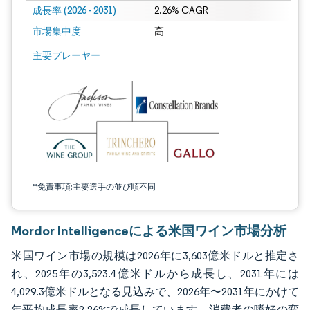
成長率 (2026 - 2031)
2.26% CAGR
市場集中度
高
画像 © Mordor Intelligence。再利用にはCC BY 4.0の表示が必要です。
主要プレーヤー
*免責事項:主要選手の並び順不同
Mordor Intelligenceによる米国ワイン市場分析
米国ワイン市場の規模は2026年に3,603億米ドルと推定さ
れ、2025年の3,523.4億米ドルから成長し、2031年には
4,029.3億米ドルとなる見込みで、2026年〜2031年にかけて
年平均成長率2.26%で成長しています。消費者の嗜好の変