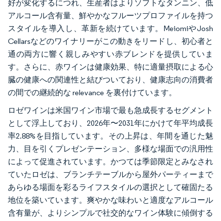
好が変化するにつれ、生産者はよりソフトなタンニン、低
アルコール含有量、鮮やかなフルーツプロファイルを持つ
スタイルを導入し、革新を続けています。MeiomiやJosh
Cellarsなどのワイナリーがこの動きをリードし、初心者と
通の両方に響く親しみやすい赤ブレンドを提供していま
す。さらに、赤ワインは健康効果、特に適量摂取による心
臓の健康への関連性と結びついており、健康志向の消費者
の間での継続的な relevance を裏付けています。
ロゼワインは米国ワイン市場で最も急成長するセグメント
として浮上しており、2026年〜2031年にかけて年平均成長
率2.88%を目指しています。その上昇は、年間を通じた魅
力、目を引くプレゼンテーション、多様な場面での汎用性
によって促進されています。かつては季節限定とみなされ
ていたロゼは、ブランチテーブルから屋外パーティーまで
あらゆる場面を彩るライフスタイルの選択として確固たる
地位を築いています。爽やかな味わいと適度なアルコール
含有量が、よりシンプルで社交的なワイン体験に傾倒する