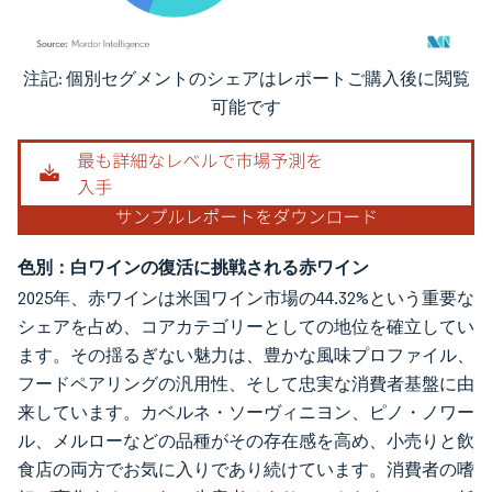
注記: 個別セグメントのシェアはレポートご購入後に閲覧
画像 © Mordor Intelligence。再利用にはCC BY 4.0の表示が必要です。
可能です
色別：白ワインの復活に挑戦される赤ワイン
2025年、赤ワインは米国ワイン市場の44.32%という重要な
シェアを占め、コアカテゴリーとしての地位を確立してい
ます。その揺るぎない魅力は、豊かな風味プロファイル、
フードペアリングの汎用性、そして忠実な消費者基盤に由
来しています。カベルネ・ソーヴィニヨン、ピノ・ノワー
ル、メルローなどの品種がその存在感を高め、小売りと飲
食店の両方でお気に入りであり続けています。消費者の嗜