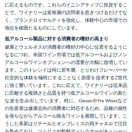
に応えるものです。これらのイニシアティブに投資するこ
とで、ワイナリーは富裕層の訪問者を惹きつけるだけでな
く、ブランドロイヤルティを強化し、体験中心の市場での
地位を確固たるものにしています。
低アルコール製品に対する消費者の嗜好の高まり
健康とウェルネスが消費者の嗜好の中心に位置するように
なるにつれ、米国ワイン市場では低アルコールおよびノン
アルコールワインオプションへの需要が大幅に急増してい
ます。このトレンドは特に若年層、とりわけフレーバーや
社交的な体験を犠牲にすることなく節度を追求するZ世代
に強く響いています。これに応えて、ワイナリーは従来品
に匹敵する複雑さと品質を持つ低アルコールワインの新た
な波を生み出しています。特に、GiesenやFre Winesなど
の生産者は健康志向の消費者に対応するため、品種の個性
を保ちながらアルコール除去ワインを展開しています。こ
うした革新はリテールとオンプレミスの両チャネルで注目
を集めており、ソムリエや飲料ディレクターがキュレーシ