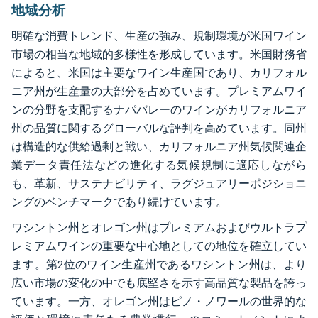
地域分析
明確な消費トレンド、生産の強み、規制環境が米国ワイン
市場の相当な地域的多様性を形成しています。米国財務省
によると、米国は主要なワイン生産国であり、カリフォル
ニア州が生産量の大部分を占めています。プレミアムワイ
ンの分野を支配するナパバレーのワインがカリフォルニア
州の品質に関するグローバルな評判を高めています。同州
は構造的な供給過剰と戦い、カリフォルニア州気候関連企
業データ責任法などの進化する気候規制に適応しながら
も、革新、サステナビリティ、ラグジュアリーポジショニ
ングのベンチマークであり続けています。
ワシントン州とオレゴン州はプレミアムおよびウルトラプ
レミアムワインの重要な中心地としての地位を確立してい
ます。第2位のワイン生産州であるワシントン州は、より
広い市場の変化の中でも底堅さを示す高品質な製品を誇っ
ています。一方、オレゴン州はピノ・ノワールの世界的な