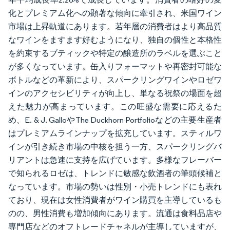
化とプレミアム化への顕著な傾向に牽引され、米国ワイン
市場は上昇軌道にあります。若年層の消費者はより高品質
なワインをますます好むようになり、独自の個性と本格性
を約束するブティックや特定の醸造所のラベルを選ぶこと
が多くなっています。缶入りフォーマットや再密封可能な
ボトルなどの革新により、スパークリングワインやロゼワ
インのアクセシビリティが向上し、単なる祝祭の場面を超
えた魅力が高まっています。この旺盛な需要に応えるた
め、E. & J. GalloやThe Duckhorn Portfolioなどの主要生産者
はプレミアムラインナップを拡充しています。スティルワ
インが引き続き市場の中核を担う一方、スパークリングバ
リアントは急速に支持を広げています。多様なフレーバー
で知られるロゼは、トレンドに敏感な飲酒者の筆頭候補と
なっています。市場の勢いは性別・小売トレンドにも表れ
ており、現在は女性消費者がワイン購買を主導しているも
のの、男性消費も増加傾向にあります。流通は食料品店や
専門店などのオフトレードチャネルが主導していますが、