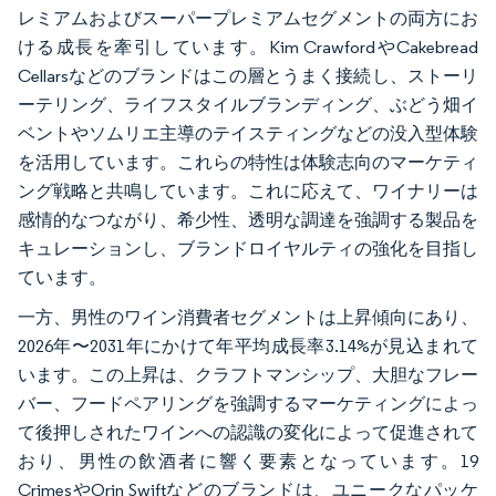
レミアムおよびスーパープレミアムセグメントの両方にお
ける成長を牽引しています。Kim CrawfordやCakebread
Cellarsなどのブランドはこの層とうまく接続し、ストーリ
ーテリング、ライフスタイルブランディング、ぶどう畑イ
ベントやソムリエ主導のテイスティングなどの没入型体験
を活用しています。これらの特性は体験志向のマーケティ
ング戦略と共鳴しています。これに応えて、ワイナリーは
感情的なつながり、希少性、透明な調達を強調する製品を
キュレーションし、ブランドロイヤルティの強化を目指し
ています。
一方、男性のワイン消費者セグメントは上昇傾向にあり、
2026年〜2031年にかけて年平均成長率3.14%が見込まれて
います。この上昇は、クラフトマンシップ、大胆なフレー
バー、フードペアリングを強調するマーケティングによっ
て後押しされたワインへの認識の変化によって促進されて
おり、男性の飲酒者に響く要素となっています。19
CrimesやOrin Swiftなどのブランドは、ユニークなパッケ