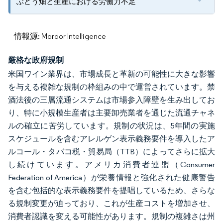
ぶどう畑と生産における労働力不足
情報源: Mordor Intelligence
厳格な政府規制
米国ワイン業界は、市場成長と革新の可能性に大きな影響
を与える複雑な規制の枠組みの中で運営されています。禁
酒法後の三層流通システムは市場参入障壁を生み出してお
り、特に小規模生産者は主要卸売業者を通じた流通チャネ
ルの確立に苦労しています。規制の状況は、5年間の実施
スケジュールを含むアレルゲン表示義務要件を導入したア
ルコール・タバコ税・貿易局（TTB）によってさらに拡大
し続けています。アメリカ消費者連盟（Consumer
Federation of America）が栄養情報と強化された健康警告
を含む包括的な表示義務要件を提唱しているため、さらな
る規制変更が迫っており、これが生産コストを増加させ、
消費者認識を変える可能性があります。規制の複雑さは州