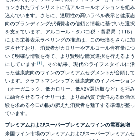
ョンされたワインリストに低アルコールオプションを組み
込んでいます。さらに、透明性の高いラベル表示と健康志
向のブランディングが消費者の信頼と情報に基づいた選択
を支えています。アルコール・タバコ税・貿易局（TTB）
による栄養表示ラベリングの推進は、この転換をさらに加
速させており、消費者がカロリーやアルコール含有量につ
いて明確な情報を得て、より賢明な購買選択を行えるよう
[1]
にしています
。その結果、現代のライフスタイルに沿
った健康志向のワインのプレミアムセグメントが台頭して
います。クラフトマンシップと健康志向のイノベーション
（オーガニック、低カロリー、低ABV選択肢など）を巧み
に融合させるワイナリーは、より高品質で責任ある飲酒体
験を求める今日の眼の肥えた消費者を魅了する準備が整っ
ています。
プレミアムおよびスーパープレミアムワインの需要急増
米国ワイン市場のプレミアムおよびスーパープレミアムセ