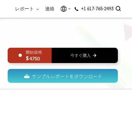
レポート
連絡
+1 617-765-2493
4750