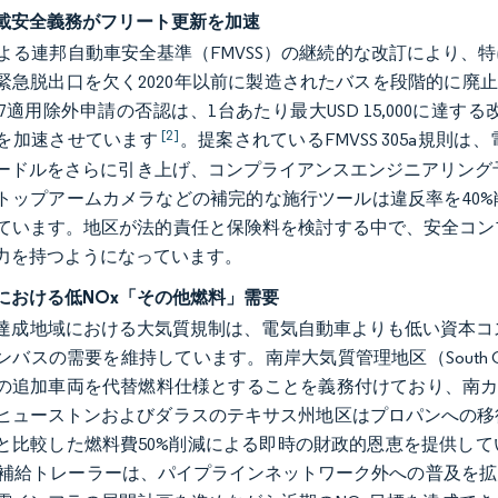
載安全義務がフリート更新を加速
Aによる連邦自動車安全基準（FMVSS）の継続的な改訂により
急脱出口を欠く2020年以前に製造されたバスを段階的に廃止するよ
 217適用除外申請の否認は、1台あたり最大USD 15,000
[2]
を加速させています
。提案されているFMVSS 305a規
ードルをさらに引き上げ、コンプライアンスエンジニアリング
トップアームカメラなどの補完的な施行ツールは違反率を40
ています。地区が法的責任と保険料を検討する中で、安全コン
力を持つようになっています。
における低NOx「その他燃料」需要
達成地域における大気質規制は、電気自動車よりも低い資本コス
スの需要を維持しています。南岸大気質管理地区（South Coast Air Q
の追加車両を代替燃料仕様とすることを義務付けており、南カ
ヒューストンおよびダラスのテキサス州地区はプロパンへの移
と比較した燃料費50%削減による即時の財政的恩恵を提供し
料補給トレーラーは、パイプラインネットワーク外への普及を