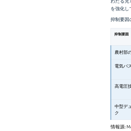
わたる充
を強化し
抑制要因
抑制要因
農村部
電気バ
高電圧
中型デ
ク
情報源: Mord