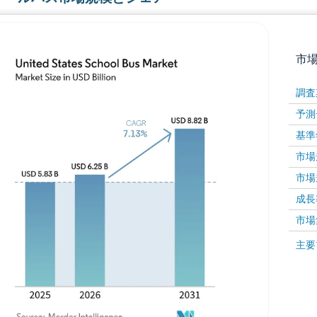
市
調査
予測
基準
市場規
市場規
成長率 
画像 © Mordor Intelligence。再利用にはCC BY 4
市場
画像 ©
主要