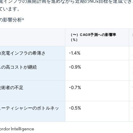
電インフラの展開計画を進めながら近期のNOx目標を達成で
ています。
の影響分析
*
（〜）CAGR予測への影響率
（%）
の充電インフラの希薄さ
-1.4%
スの高コストが継続
-0.9%
技術者の不足
-0.7%
ューティシャシーのボトルネッ
-0.5%
or Intelligence