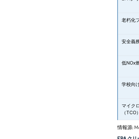
老朽化
安全義
低NOx
学校向
マイク
（TCO
情報源: Mord
EPA 