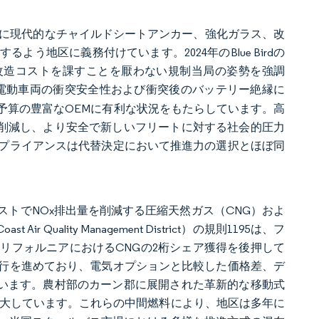
、特に現代的なチャイルドシートアンカー、強化ガラス、改
う地区に義務付けています。2024年のBlue Birdの
に達する改造コストを課すことを厭わない規制当局の姿勢を強調
則は、電動車両の衝突安全性および衝突後のバッテリー絶縁に
予算の豊富なOEMに有利な状況をもたらしています。高
%削減し、より安全で新しいフリートに対する社会的圧力
プライアンスは代替決定において推進力の選択とほぼ同
トでNOx排出量を削減する圧縮天然ガス（CNG）およ
uality Management District）の規則1195は、フ
リフォルニアにおけるCNGの2桁シェア獲得を後押して
行を進めており、電気オプションと比較した価格差、デ
ています。農村部のカーン郡に展開された革新的な移動式
拡大しています。これらの中間燃料により、地区は多年に