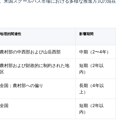
き、米国スクールバス市場における多様な推進方式の混在
地理的関連性
影響期間
農村部の中西部および山岳西部
中期（2〜4年）
農村部および財政的に制約された地
短期（2年以
区
内）
全国；農村部への偏り
長期（4年以
上）
全国
短期（2年以
内）