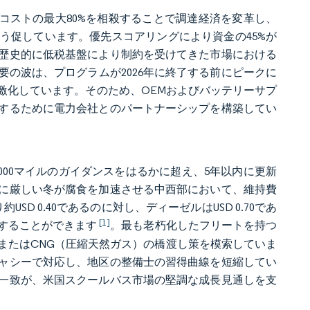
コストの最大80%を相殺することで調達経済を変革し、
う促しています。優先スコアリングにより資金の45%が
歴史的に低税基盤により制約を受けてきた市場における
の波は、プログラムが2026年に終了する前にピークに
激化しています。そのため、OEMおよびバッテリーサプ
するために電力会社とのパートナーシップを構築してい
,000マイルのガイダンスをはるかに超え、5年以内に更新
に厳しい冬が腐食を加速させる中西部において、維持費
 0.40であるのに対し、ディーゼルはUSD 0.70であ
[1]
殺することができます
。最も老朽化したフリートを持つ
またはCNG（圧縮天然ガス）の橋渡し策を模索していま
シャシーで対応し、地区の整備士の習得曲線を短縮してい
一致が、米国スクールバス市場の堅調な成長見通しを支