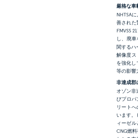
厳格な車
NHTS
善された緊
FMVSS
し、廃車
関するハ
解像度ス
を強化し
等の影響
非達成郡
オゾン非
びプロパンバ
リートへ
います。
ィーゼル
CNG燃