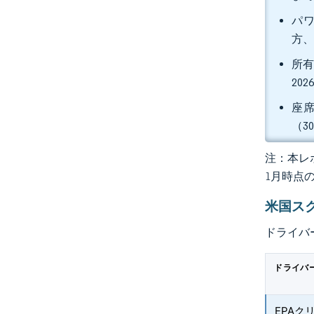
パワ
方、
所有
20
座席
（3
注：本レポ
1月時点
米国ス
ドライバ
ドライバ
EPAク