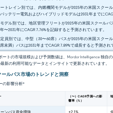
ートレイン別では、内燃機関モデルが2025年の米国スクール
バッテリー電気およびハイブリッドモデルは2031年までにCAGR
モデル別では、地区管理フリートが2025年の米国スクールバス
26年〜2031年にCAGR 7.76%を記録すると予測されています。
定員別では、中型（30〜60席）バスが2025年の米国スクー
0席未満）バスは2031年までCAGR 7.89%で成長すると予測さ
ートの市場規模および予測数値は、Mordor Intelligence
の最新の利用可能なデータとインサイトで更新されています。
クールバス市場のトレンドと洞察
ーの影響分析
*
ー
（〜）CAGR予測への影
響率（%）
リーンバス資金増強
+2.1%