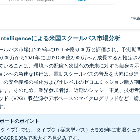
*免
r Intelligenceによる米国スクールバス市場分析
ルバス市場は2025年にUSD 58億3,000万と評価され、予測期間（2
2億5,000万から2031年にはUSD 88億2,000万へと成長
ていることは、環境への配慮と次世代の未来に対する献身を示
ョンへの急速な移行は、電動スクールバスの普及を大幅に促進す
）の安全義務の強化および州レベルのゼロエミッション購入期
ます。そのため、業界参加者は、近期のシャシー不足、技術者
ッド（V2G）収益源やデポベースのマイクログリッドなど、
す。
ポートのポイント
タイプ別では、タイプC（従来型バス）が2025年に市場シェア7
CAGR 8.05%で拡大する見込みです。