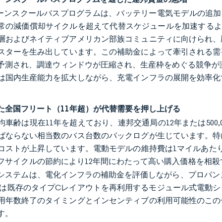
リーンスクールバスプログラムは、バッテリー電気モデルの追加
常の減価償却サイクルを超えて代替スケジュールを加速するよ
層およびネイティブアメリカン部族コミュニティに向けられ、
スターを生み出しています。この補助金によって牽引される需要
予測され、調達ウィンドウが圧縮され、生産枠をめぐる競争が
は国内生産能力を拡大しながら、充電インフラの展開を効率化
た全国フリート（11年超）が代替需要を押し上げる
均車齢は現在11年を超えており、連邦交通局の12年または500
ばならない相当数のバス台数のバックログが生じています。特
ストが上昇しています。電動モデルの維持費は1マイルあたり約USD
フサイクルの節約により12年間にわたって高い購入価格を相
システムは、電化インフラの補助金を評価しながら、プロパン
Mは既存のタイプCレイアウトを再利用するモジュール式電動
用年数終了のタイミングとインセンティブの利用可能性のこの
す。