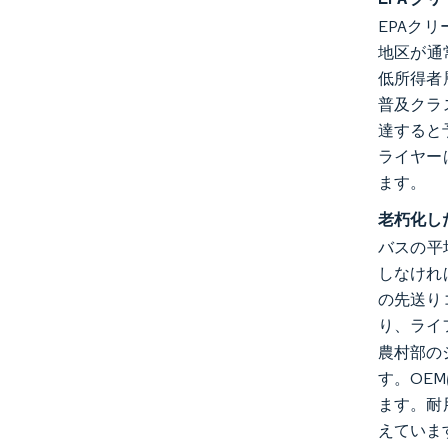
EPAク
地区が通
低所得者
普及クラ
達すると
ライヤー
ます。
老朽化し
バスの平
しなけれ
の先送りコ
り、ライ
農村部の
す。OE
ます。耐
えていま