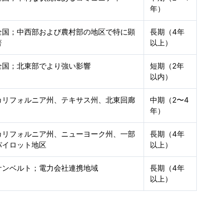
年）
全国；中西部および農村部の地区で特に顕
長期（4年
著
以上）
全国；北東部でより強い影響
短期（2年
以内）
カリフォルニア州、テキサス州、北東回廊
中期（2〜4
年）
カリフォルニア州、ニューヨーク州、一部
長期（4年
パイロット地区
以上）
サンベルト；電力会社連携地域
長期（4年
以上）