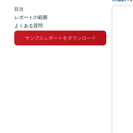
目次
市場規模とシェア
レポートの範囲
よくある質問
市場分析
トレンドとインサイト
セグメント分析
地理分析
競争環境
主要プレーヤー
業界の動向