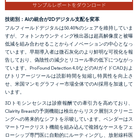
技術別：AIの統合が2Dデジタル支配を変革
フルフィールドデジタルは50.40%のシェアを維持していま
すが、フォトンカウンティング検出器は超高解像度と被曝
低減を組み合わせることからイノベーションの中心となっ
ています。早期導入者は微石灰化のより鮮明な可視化を報
告しており、偽陰性の減少とリコール率の低下につながっ
ています。ProFound Detection 4.0などのAIガイドCADおよ
びトリアージツールは読影時間を短縮し特異性を向上さ
せ、米国マンモグラフィー市場全体でのAI採用を加速して
います。
3Dトモシンセシスは診療報酬での牽引力を高めており、
Clairity Breastの予測機能は検出からリスク層別スクリーニ
ングへの将来的なシフトを示唆しています。ベンダーはス
マートワークリスト機能を組み込んで複雑なケースをフェ
ローシップ専門医に自動的にルーティングし、放射線科医