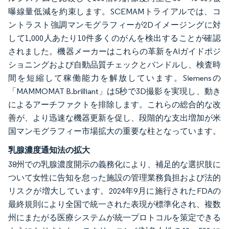
曝線量低減を約束します。SCEMAMトライアルでは、コ
ントラスト強調マンモグラフィーが2Dイメージングに対
して1,000人あたり10件多くのがんを検出することが確認
されました。機器メーカーはこれらの革新をAIガイドポジ
ショニングおよび自動品質チェックとバンドルし、検査時
間を短縮して稼働能力を解放しています。Siemensの
「MAMMOMAT B.brilliant」は5秒で3D撮影を実現し、動き
によるアーチファクトを排除します。これらの総合的な改
善が、より迅速な機器更新を促し、段階的な支出増加が米
国マンモグラフィー市場拡大の重要な柱となっています。
乳腺濃度通知法の拡大
38州での乳腺濃度開示の義務化により、補足的な選択肢に
ついて女性に告知を怠った施設の管理業務負担および法的
リスクが増大しています。2024年9月に施行されたFDAの
最終規則により全国で統一された表現が標準化され、複数
州にまたがる医療システムが統一プロトコルを策定できる