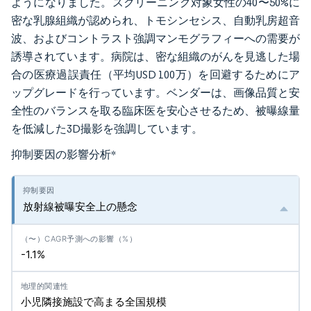
ようになりました。スクリーニング対象女性の40〜50%に
密な乳腺組織が認められ、トモシンセシス、自動乳房超音
波、およびコントラスト強調マンモグラフィーへの需要が
誘導されています。病院は、密な組織のがんを見逃した場
合の医療過誤責任（平均USD 100万）を回避するためにア
ップグレードを行っています。ベンダーは、画像品質と安
全性のバランスを取る臨床医を安心させるため、被曝線量
を低減した3D撮影を強調しています。
抑制要因の影響分析
*
放射線被曝安全上の懸念
-1.1%
小児隣接施設で高まる全国規模