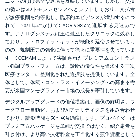
ニットのほぼ完全な退場を反映しています。しかし、交換
の勢いは3Dトモシンセシスへとシフトしており、支払者
が診療報酬を均等化し、臨床的エビデンスが増加するにつ
れて、2031年にかけてCAGR 9.88%で進展する見込みで
す。アナログシステムは主に孤立したクリニックに残存し
ており、レトロフィットキットが機能を延命させているも
のの、規制圧力の強化に伴って徐々に重要性を失っていま
す。SCEMAMによって実証されたプレミアムコントラス
ト強調プラットフォームは、診断の優位性を追求する三次
医療センターに差別化された選択肢を提供しています。全
体として、体積・コントラストイメージングへの高まる需
要が米国マンモグラフィー市場の成長を牽引しています。
デジタルアップグレードの価値提案は、画像の鮮明さ、ワ
ークフロー自動化、およびAIアナリティクスを組み合わせ
ており、読影時間を30〜40%短縮します。プロバイダーは
プレミアムパッケージを単純な交換ではなく、紹介患者を
引き付け、より高い技術料金を正当化する競争資産として