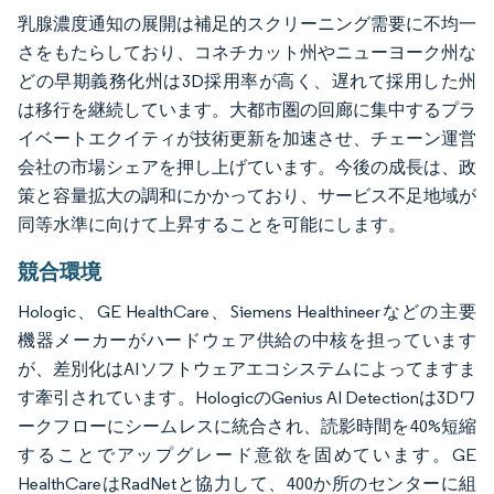
乳腺濃度通知の展開は補足的スクリーニング需要に不均一
さをもたらしており、コネチカット州やニューヨーク州な
どの早期義務化州は3D採用率が高く、遅れて採用した州
は移行を継続しています。大都市圏の回廊に集中するプラ
イベートエクイティが技術更新を加速させ、チェーン運営
会社の市場シェアを押し上げています。今後の成長は、政
策と容量拡大の調和にかかっており、サービス不足地域が
同等水準に向けて上昇することを可能にします。
競合環境
Hologic、GE HealthCare、Siemens Healthineerなどの主要
機器メーカーがハードウェア供給の中核を担っています
が、差別化はAIソフトウェアエコシステムによってますま
す牽引されています。HologicのGenius AI Detectionは3Dワ
ークフローにシームレスに統合され、読影時間を40%短縮
することでアップグレード意欲を固めています。GE
HealthCareはRadNetと協力して、400か所のセンターに組