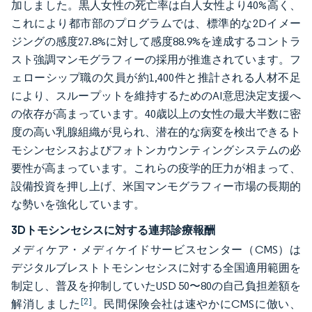
加しました。黒人女性の死亡率は白人女性より40%高く、
これにより都市部のプログラムでは、標準的な2Dイメー
ジングの感度27.8%に対して感度88.9%を達成するコントラ
スト強調マンモグラフィーの採用が推進されています。フ
ェローシップ職の欠員が約1,400件と推計される人材不足
により、スループットを維持するためのAI意思決定支援へ
の依存が高まっています。40歳以上の女性の最大半数に密
度の高い乳腺組織が見られ、潜在的な病変を検出できるト
モシンセシスおよびフォトンカウンティングシステムの必
要性が高まっています。これらの疫学的圧力が相まって、
設備投資を押し上げ、米国マンモグラフィー市場の長期的
な勢いを強化しています。
3Dトモシンセシスに対する連邦診療報酬
メディケア・メディケイドサービスセンター（CMS）は
デジタルブレストトモシンセシスに対する全国適用範囲を
制定し、普及を抑制していたUSD 50〜80の自己負担差額を
[2]
解消しました
。民間保険会社は速やかにCMSに倣い、