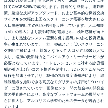
はUSD 19.6億に達する見込みであり、2026年〜2031年にか
けてCAGR 9.28%で成長します。持続的な成長は、連邦政
策、急速な技術アップグレード、および基本的な機器交換
サイクルを大幅に上回るスクリーニング需要を増大させる
人口動態的圧力の相互作用を反映しています。人工知能
（AI）の導入により読影時間が短縮され、検出感度が向上
し、より迅速なシステム更新を促す説得力のある投資収益
率が生まれています。一方、40歳という低いスクリーニン
グ開始年齢により、対象となる女性人口が約2,000万人拡
大し、追加の撮影能力とモバイルアウトリーチサービスが
必要となっています。3Dトモシンセシスに対する診療報
酬の引き上げがコスト格差を縮小し、2Dシステムからの
移行を加速させており、38州の乳腺濃度通知法により、線
維腺組織を撮影できる高度なモダリティの採用がプロバイ
ダーに促されています。画像センター間の統合やAI開発企
業の垂直統合により、高度なプラットフォームの展開がさ
らに拡大し、アルゴリズム学習のためのデータが統合され
ています。