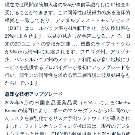
現在では民間保険加入者の95%が事前承認なしに3D検査を
受けることができます。この同等性は説得力のある臨床的
根拠と一致しており、デジタルブレストトモシンセシス
（DBT）はコールバック率を41%低下させ、がん検出率を
29%向上させます。収益の見通しが明確になることで、旧
来の2Dユニットの交換が加速し、機器のライフサイクル
が9年から約6年に短縮されます。フロリダ州、アリゾナ
州、ペンシルバニア州のメディケア利用者が多い地域にサ
ービスを提供するプロバイダーが最初にアップグレードを
行い、競争力の同等性を求める第二層市場に波及効果をも
たらしています。
急速な技術アップグレード
2025年6月の米国食品医薬品局（FDA）によるClairity
Breastの認可により、単一のマンモグラムから5年間のが
んリスクを層別化するリスク予測ソフトウェアが導入され
ました。フォトンカウンティング検出器は、現行のデジタ
ルシステムと比較して100倍の解像度向上と30〜40%の被