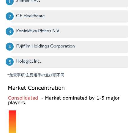
Siemens AG
GE Healthcare
Koninklijke Philips N.V.
Fujifilm Holdings Corporation
Hologic, Inc.
*免責事項:主要選手の並び順不同