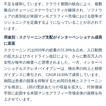
不足を緩和しています。クラウド展開の統合により、複数
拠点のチェーンにスケーラビリティが確保され、ソフトウ
ェアの差別化が米国マンモグラフィー市場における競争ポ
ジショニングを定義するようになっていることが示されて
います。
用途別：スクリーニング支配がインターベンショナル成長
に直面
スクリーニングは2025年の総量の72.30%を占め、人口動態
の拡大およびガイドライン改訂により、さらに数百万人の
女性が毎年の検査へと誘導されました。一方、インターベ
ンショナルステレオバイオプシーは、検出率の向上と精密
ガイダンスに牽引され、CAGR 10.05%で成長しています。
病院は患者の脱落を抑制するため同日生検とスクリーニン
グを統合し、1回の受診あたりの収益を拡大し、付加価値
手技に起因する米国マンモグラフィー市場全体の規模を向
上させています。