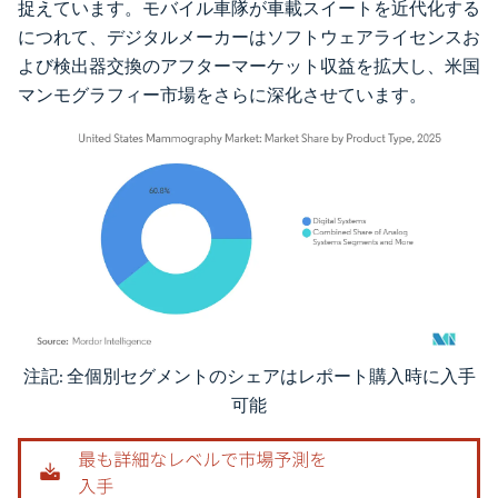
捉えています。モバイル車隊が車載スイートを近代化する
につれて、デジタルメーカーはソフトウェアライセンスお
よび検出器交換のアフターマーケット収益を拡大し、米国
マンモグラフィー市場をさらに深化させています。
注記: 全個別セグメントのシェアはレポート購入時に入手
画像 © Mordor Intelligence。再利用にはCC BY 4.0の表示が必要です。
可能