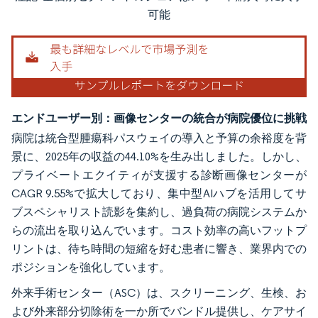
画像 © Mordor Intelligence。再利用にはCC BY 4.0の表示が必要です。
可能
エンドユーザー別：画像センターの統合が病院優位に挑戦
病院は統合型腫瘍科パスウェイの導入と予算の余裕度を背
景に、2025年の収益の44.10%を生み出しました。しかし、
プライベートエクイティが支援する診断画像センターが
CAGR 9.55%で拡大しており、集中型AIハブを活用してサ
ブスペシャリスト読影を集約し、過負荷の病院システムか
らの流出を取り込んでいます。コスト効率の高いフットプ
リントは、待ち時間の短縮を好む患者に響き、業界内での
ポジションを強化しています。
外来手術センター（ASC）は、スクリーニング、生検、お
よび外来部分切除術を一か所でバンドル提供し、ケアサイ