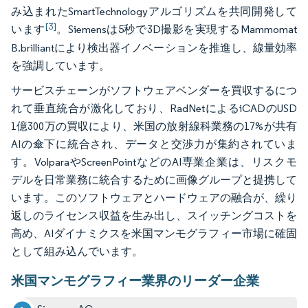
み込まれたSmartTechnologyアルゴリズムを共同開発して
[3]
います
。Siemensは5秒で3D撮影を実現するMammomat
B.brilliantにより検出器イノベーションを推進し、線量効率
を強調しています。
サービスチェーンがソフトウェアベンダーを買収するにつ
れて垂直統合が激化しており、RadNetによるiCADのUSD
1億300万の買収により、米国の放射線科業務の17%が共有
AIの傘下に統合され、データと交渉力が集約されていま
す。VolparaやScreenPointなどのAI専業企業は、リスクモ
デルを日常業務に統合するために画像グループと提携して
います。このソフトウェアとハードウェアの融合が、繰り
返しのライセンス収益を生み出し、スイッチングコストを
高め、AIダイナミクスを米国マンモグラフィー市場に確固
として組み込んでいます。
米国マンモグラフィー業界のリーダー企業