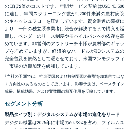
のほぼ2倍のコストです。年間サービス契約はUSD 41,500
に達し、年間スクリーニング数が1,200件未満の農村病院
のキャッシュフローを圧迫しています。資金調達の障壁に
より、一部の独立系事業者は統合が解決するまで購入を延
期し、ベンダーのリース制度やモバイルバンへの依存を高
めています。非営利のアウトリーチ車隊が農村部のギャッ
プを埋めていますが、経済的なハードルが3Dシステムの
完全普及を依然として遅らせており、米国マンモグラフィ
ー市場の近期加速を緩和しています。
*当社の予測では、推進要因および抑制要因の影響を加算的ではな
く方向性のあるものとして扱います。影響予測は、ベースライン
成長、構成効果、および変数間の相互作用を反映しています。
セグメント分析
製品タイプ別：デジタルシステムが市場の進化をリード
デジタル機器は2025年に市場の60.78%を占め、フィルムユ