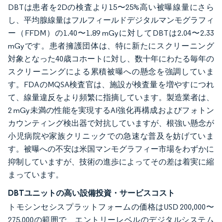
DBTは患者を2Dの検査より15〜25%高い被曝線量にさら
し、平均腺線量はフルフィールドデジタルマンモグラフィ
ー（FFDM）の1.40〜1.89 mGyに対してDBTは2.04〜2.33
mGyです。患者擁護団体は、特に新たにスクリーニング
対象となった40歳コホートに対し、数十年にわたる毎年の
スクリーニングによる累積被曝への懸念を強調していま
す。FDAのMQSA検査官は、施設が検査量を増やすにつれ
て、線量違反をより頻繁に指摘しています。製造業者は、
2 mGy未満の性能を実現するAI強化再構成およびフォトン
カウンティング検出器で対抗していますが、根強い懸念が
小児病院や家族クリニックでの急速な普及を妨げていま
す。被曝への不安は米国マンモグラフィー市場をわずかに
抑制していますが、技術の進歩によってその差は着実に縮
まっています。
DBTユニットの高い設備投資・サービスコスト
トモシンセシスプラットフォームの価格はUSD 200,000〜
275,000の範囲で、エントリーレベルのデジタルシステム