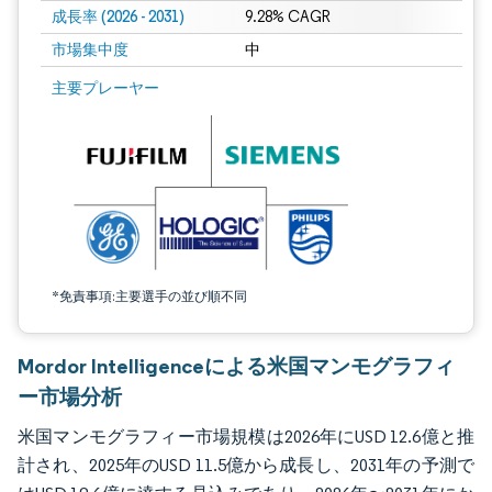
成長率 (2026 - 2031)
9.28% CAGR
市場集中度
中
画像 © Mordor Intelligence。再利用にはCC BY 4.0の表示が必要です。
主要プレーヤー
*免責事項:主要選手の並び順不同
Mordor Intelligenceによる米国マンモグラフィ
ー市場分析
米国マンモグラフィー市場規模は2026年にUSD 12.6億と推
計され、2025年のUSD 11.5億から成長し、2031年の予測で