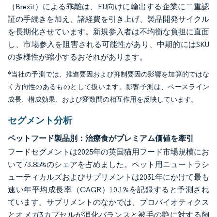
（Brexit）による乖離は、EU向けに輸出する企業に二重認
証の手続きを加え、諸経費を引き上げ、製品開発サイクル
を長期化させています。新規参入者は不均衡な負担に直面
し、市場参入を阻害される可能性があり、中期的にはSKU
の多様性が縮小するおそれがあります。
*当社の予測では、推進要因および抑制要因の影響を加算的ではな
く方向性のあるものとして扱います。影響予測は、ベースライン
成長、構成効果、および変数間の相互作用を反映しています。
セグメント分析
ペットフード製品別：治療食がプレミアム価値を牽引
フードセグメントは2025年の英国猫用フード市場規模にお
いて73.85%のシェアを占めました。ペット用ニュートラシ
ューティカルズおよびサプリメントは2031年にかけて最も
速い年平均成長率（CAGR）10.1%を記録すると予測され
ています。サプリメントのなかでは、プロバイオティクス
とオメガ3カプセルが消化バランスと被毛の艶に対する飼