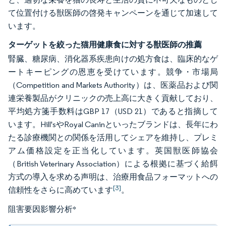
て位置付ける獣医師の啓発キャンペーンを通じて加速して
います。
ターゲットを絞った猫用健康食に対する獣医師の推薦
腎臓、糖尿病、消化器系疾患向けの処方食は、臨床的なゲ
ートキーピングの恩恵を受けています。競争・市場局
（Competition and Markets Authority）は、医薬品および関
連栄養製品がクリニックの売上高に大きく貢献しており、
平均処方箋手数料はGBP 17（USD 21）であると指摘して
います。Hill'sやRoyal Caninといったブランドは、長年にわ
たる診療機関との関係を活用してシェアを維持し、プレミ
アム価格設定を正当化しています。英国獣医師協会
（British Veterinary Association）による根拠に基づく給餌
方式の導入を求める声明は、治療用食品フォーマットへの
[3]
信頼性をさらに高めています
。
阻害要因影響分析
*