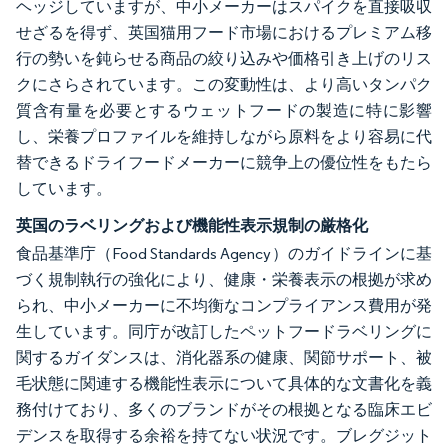
ヘッジしていますが、中小メーカーはスパイクを直接吸収
せざるを得ず、英国猫用フード市場におけるプレミアム移
行の勢いを鈍らせる商品の絞り込みや価格引き上げのリス
クにさらされています。この変動性は、より高いタンパク
質含有量を必要とするウェットフードの製造に特に影響
し、栄養プロファイルを維持しながら原料をより容易に代
替できるドライフードメーカーに競争上の優位性をもたら
しています。
英国のラベリングおよび機能性表示規制の厳格化
食品基準庁（Food Standards Agency）のガイドラインに基
づく規制執行の強化により、健康・栄養表示の根拠が求め
られ、中小メーカーに不均衡なコンプライアンス費用が発
生しています。同庁が改訂したペットフードラベリングに
関するガイダンスは、消化器系の健康、関節サポート、被
毛状態に関連する機能性表示について具体的な文書化を義
務付けており、多くのブランドがその根拠となる臨床エビ
デンスを取得する余裕を持てない状況です。ブレグジット