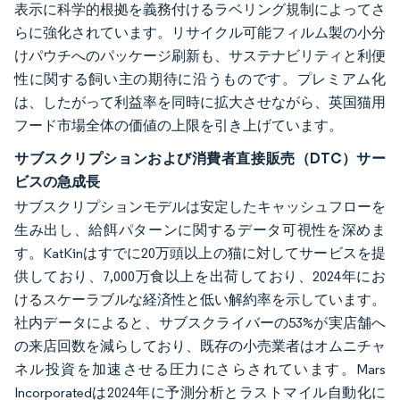
表示に科学的根拠を義務付けるラベリング規制によってさ
らに強化されています。リサイクル可能フィルム製の小分
けパウチへのパッケージ刷新も、サステナビリティと利便
性に関する飼い主の期待に沿うものです。プレミアム化
は、したがって利益率を同時に拡大させながら、英国猫用
フード市場全体の価値の上限を引き上げています。
サブスクリプションおよび消費者直接販売（DTC）サー
ビスの急成長
サブスクリプションモデルは安定したキャッシュフローを
生み出し、給餌パターンに関するデータ可視性を深めま
す。KatKinはすでに20万頭以上の猫に対してサービスを提
供しており、7,000万食以上を出荷しており、2024年にお
けるスケーラブルな経済性と低い解約率を示しています。
社内データによると、サブスクライバーの53%が実店舗へ
の来店回数を減らしており、既存の小売業者はオムニチャ
ネル投資を加速させる圧力にさらされています。Mars
Incorporatedは2024年に予測分析とラストマイル自動化に