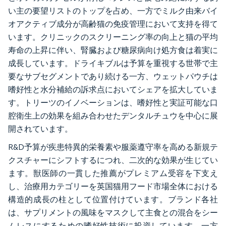
い主の要望リストのトップを占め、一方でミルク由来バイ
オアクティブ成分が高齢猫の免疫管理において支持を得て
います。クリニックのスクリーニング率の向上と猫の平均
寿命の上昇に伴い、腎臓および糖尿病向け処方食は着実に
成長しています。ドライキブルは予算を重視する世帯で主
要なサブセグメントであり続ける一方、ウェットパウチは
嗜好性と水分補給の訴求点においてシェアを拡大していま
す。トリーツのイノベーションは、嗜好性と実証可能な口
腔衛生上の効果を組み合わせたデンタルチュウを中心に展
開されています。
R&D予算が疾患特異的栄養素や服薬遵守率を高める新規テ
クスチャーにシフトするにつれ、二次的な効果が生じてい
ます。獣医師の一貫した推薦がプレミアム受容を下支え
し、治療用カテゴリーを英国猫用フード市場全体における
構造的成長の柱として位置付けています。ブランド各社
は、サプリメントの風味をマスクして主食との混合をシー
ムレスにするための嗜好性技術に投資しています。一方