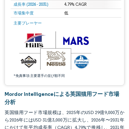
成長率 (2026 - 2031)
4.79% CAGR
市場集中度
低
画像 © Mordor Intelligence。再利用にはCC BY 4.0の表示が必要です。
主要プレーヤー
*免責事項:主要選手の並び順不同
Mordor Intelligenceによる英国猫用フード市場
分析
英国猫用フード市場規模は、2025年のUSD 29億9,000万か
ら2026年にはUSD 31億3,000万に拡大し、2026年〜2031年
にかけて年平均成長率（CAGR）4.79%で推移し、2031年