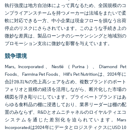
執行強度は地方自治体によって異なるため、全国規模のコ
ンプライアンスチームを持つメーカーは法域をまたいで柔
軟に対応できる一方、中小企業は現金フローを損なう出荷
停止のリスクにさらされています。このような手続き上の
微妙な差異は、製品ローンチのシーケンシングと地域別の
プロモーション支出に微妙な影響を与えています。
競争環境
Mars, Incorporated、Nestlé（Purina）、Diamond Pet
Foods、Farmina Pet Foods、Hill's Pet Nutritionは、2024年に
合計28.31%の売上高シェアを占め、複数ブランドのポート
フォリオと規模の経済を活用しながら、断片化した市場の
構図を浮き彫りにしています。プライベートブランドはあ
らゆる食料品の棚に浸透しており、業界リーダーは棚の配
置のみならず、R&Dとオムニチャネルのロイヤルティエコ
システムを通じた差別化を迫られています。Mars
Incorporatedは2024年にデータとロジスティクスにUSD 10