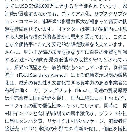
までにUSD 39億6,000万に達すると予測されています。家
計費が逼迫するなかでも、プレミアム化、サブスクリプシ
ョン・コマース、獣医師の影響力拡大が相まって需要の軌
道を持続させています。同セクターは英国の家庭内に生息
する大規模な猫の飼育基盤から恩恵を受けており、このこ
とが全価格帯にわたる安定的な販売数量を支えています。
さらに、飼い主が猫の栄養を損なう前に自身の食費を削減
すると述べる傾向が景気低迷時の収益を守るとされてお
り、業界の底堅さを一層強固なものにしています。食品基
準庁（Food Standards Agency）による健康表示規制の厳格
化は、成分の有効性を文書化できる資本力のある事業者に
有利に働く一方、ブレグジット（Brexit）関連の貿易摩擦
は小売業者に国内調達を促し、国内工場にコストおよびリ
ードタイムの面で優位性をもたらしています。同時に、原
材料インフレと食料品市場での競争激化が、ブランド各社
に昆虫タンパク質、リサイクル可能パッケージ、消費者直
接販売（DTC）物流の分野での革新を促し、価値を犠牲