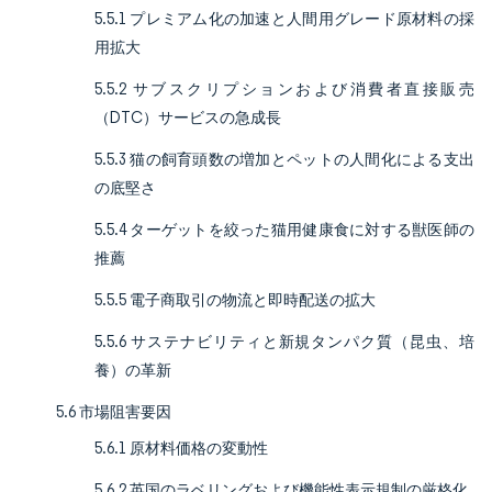
5.5.1 プレミアム化の加速と人間用グレード原材料の採
用拡大
5.5.2 サブスクリプションおよび消費者直接販売
（DTC）サービスの急成長
5.5.3 猫の飼育頭数の増加とペットの人間化による支出
の底堅さ
5.5.4 ターゲットを絞った猫用健康食に対する獣医師の
推薦
5.5.5 電子商取引の物流と即時配送の拡大
5.5.6 サステナビリティと新規タンパク質（昆虫、培
養）の革新
5.6 市場阻害要因
5.6.1 原材料価格の変動性
5.6.2 英国のラベリングおよび機能性表示規制の厳格化