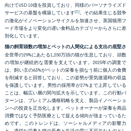
向けてUSD 10億を投資しており、同様のパーソナライズド
[2]
サービスの基盤を構築しています
。その結果生じる競争
の激化がイノベーションサイクルを加速させ、英国猫用フ
ード市場をより変化の遅い食料品カテゴリーからさらに差
別化しています。
猫の飼育頭数の増加とペットの人間化による支出の底堅さ
全世帯の29%にあたる1,250万頭の猫が生息しており、頭数
の増加が継続的な需要を支えています。2025年の調査で
は、飼い主の63%がペットの栄養を損なう前に個人の食費
を削減すると回答しており、この姿勢が景気後退時の収益
を保護しています。男性の採用率が27%まで上昇している
ことは、幅広い層の関与拡大を示しています。この行動パ
ターンは、プレミアム価格戦略を支え、製品イノベーショ
ンへの投資を正当化します。ペットオーナーが栄養を商品
消費ではなく予防医療として捉える傾向が強まっているた
めです。このトレンドは、ソーシャルメディアの影響力
と、適切な栄養を猫の長寿と生活の質に不可欠なものとし