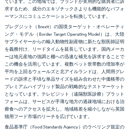
ています。この地域では、ブランドが実用的な購買者に訴
求するため、成分のエキゾチックさよりも機能的なパフォ
ーマンスにコミュニケーションを転換しています。
ブレグジット（Brexit）の国境ターゲット・オペレーティ
ング・モデル（Border Target Operating Model）は、大陸
サプライヤーからの輸入動物性副産物に新たな獣医師証明
を義務付け、リードタイムを延長しています。国内メーカ
ーは地元産地の強調と棚への迅速な補充を訴求することで
この機会を活用しています。複数ペット世帯数の増加率が
平均を上回るウェールズと北アイルランドは、人間用グレ
ードの訴求と手頃な単品サイズを組み合わせた中価格帯の
プレミアムハイブリッド製品の戦略的なテストマーケット
となっています。テレビジット（遠隔獣医診療）プラット
フォームは、サービスが手薄な地方の過疎地域における治
療食へのアクセスを拡大し、地域格差を縮小しながら英国
猫用フード市場のリーチを広げています。
食品基準庁（Food Standards Agency）のラベリング規定の