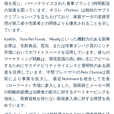
億を投じ、パーソナライズされた食事プランと1時間配送
の加速を図っています。ネスレ（Purina）は独自のサブス
クリプションハブを立ち上げており、家庭データの直接管
理が第三者小売業者との関係よりも優先されることを示し
ています。
KatKin、Yora Pet Foods、Meatlyといった機動力のある新興
企業は、生鮮食品、昆虫、または培養タンパク質のニッチ
市場においてホワイトスペースを活用しています。彼らの
マーケティング戦略は、環境意識の高い飼い主にアピール
するためにサステナビリティサイエンスと透明性のある調
達を活用しています。中堅プレーヤーのPets Choiceは買
収により事業を拡大し、最近Nutrimentを統合して生食
（ローフード）市場に参入しました。獣医師とメーカー間
の戦略的提携は治療食の処方に対するゲートキーピングを
強化し、医療資格を持たない新規参入者に対する障壁を高
めています。