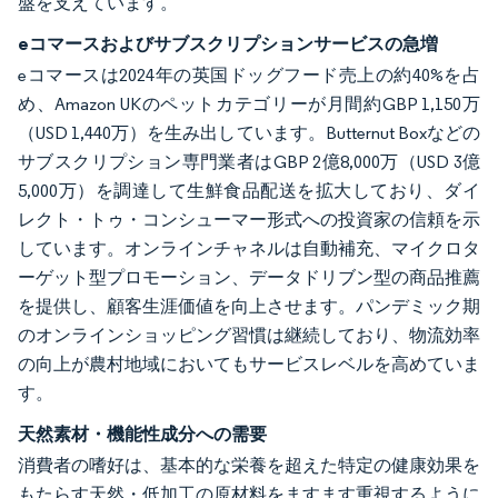
盤を支えています。
eコマースおよびサブスクリプションサービスの急増
eコマースは2024年の英国ドッグフード売上の約40%を占
め、Amazon UKのペットカテゴリーが月間約GBP 1,150万
（USD 1,440万）を生み出しています。Butternut Boxなどの
サブスクリプション専門業者はGBP 2億8,000万（USD 3億
5,000万）を調達して生鮮食品配送を拡大しており、ダイ
レクト・トゥ・コンシューマー形式への投資家の信頼を示
しています。オンラインチャネルは自動補充、マイクロタ
ーゲット型プロモーション、データドリブン型の商品推薦
を提供し、顧客生涯価値を向上させます。パンデミック期
のオンラインショッピング習慣は継続しており、物流効率
の向上が農村地域においてもサービスレベルを高めていま
す。
天然素材・機能性成分への需要
消費者の嗜好は、基本的な栄養を超えた特定の健康効果を
もたらす天然・低加工の原材料をますます重視するように