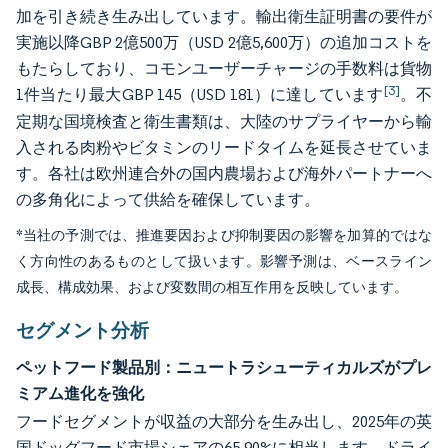
加を引き続き生み出しています。輸出衛生証明書の要件が
実施以降GBP 2億500万（USD 2億5,600万）の追加コストを
もたらしており、コモンユーザーチャージの手数料は貨物
[3]
1件当たり最大GBP 145（USD 181）に達しています
。不
定期な国境検査と衛生書類は、大陸のサプライヤーから輸
入される肉粉やビタミンのリードタイムを延長させていま
す。各社は欧州連合外の国内農場および海外パートナーへ
の多角化によって供給を確保しています。
*当社の予測では、推進要因および抑制要因の影響を加算的ではな
く方向性のあるものとして扱います。影響予測は、ベースライン
成長、構成効果、および変数間の相互作用を反映しています。
セグメント分析
ペットフード製品別：ニュートラシューティカルズがプレ
ミアム進化を強化
フードセグメントが収益の大部分を生み出し、2025年の英
国ドッグフード市場シェアの65.90%に相当します。ドライ