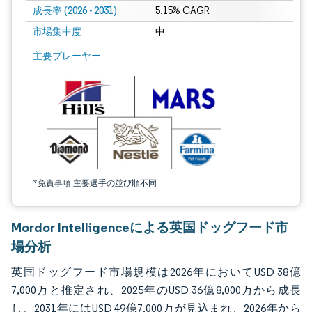
成長率 (2026 - 2031)
5.15% CAGR
市場集中度
中
画像 © Mordor Intelligence。再利用にはCC BY 4.0の表示が必要です。
主要プレーヤー
*免責事項:主要選手の並び順不同
Mordor Intelligenceによる英国ドッグフード市
場分析
英国ドッグフード市場規模は2026年においてUSD 38億
7,000万と推定され、2025年のUSD 36億8,000万から成長
し、2031年にはUSD 49億7,000万が見込まれ、2026年から