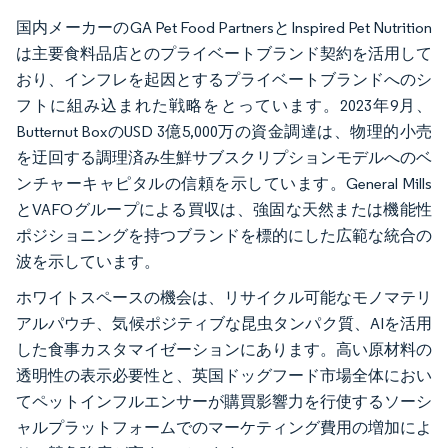
国内メーカーのGA Pet Food PartnersとInspired Pet Nutrition
は主要食料品店とのプライベートブランド契約を活用して
おり、インフレを起因とするプライベートブランドへのシ
フトに組み込まれた戦略をとっています。2023年9月、
Butternut BoxのUSD 3億5,000万の資金調達は、物理的小売
を迂回する調理済み生鮮サブスクリプションモデルへのベ
ンチャーキャピタルの信頼を示しています。General Mills
とVAFOグループによる買収は、強固な天然または機能性
ポジショニングを持つブランドを標的にした広範な統合の
波を示しています。
ホワイトスペースの機会は、リサイクル可能なモノマテリ
アルパウチ、気候ポジティブな昆虫タンパク質、AIを活用
した食事カスタマイゼーションにあります。高い原材料の
透明性の表示必要性と、英国ドッグフード市場全体におい
てペットインフルエンサーが購買影響力を行使するソーシ
ャルプラットフォームでのマーケティング費用の増加によ