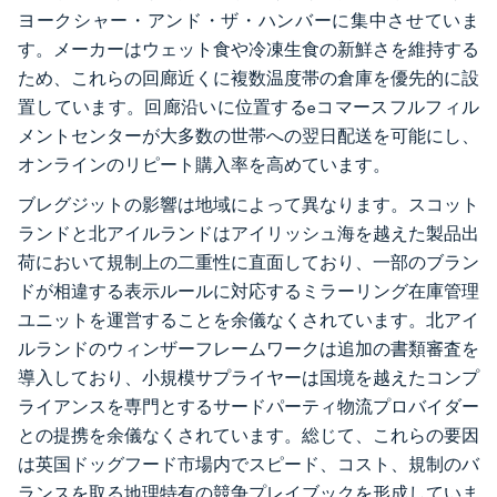
ヨークシャー・アンド・ザ・ハンバーに集中させていま
す。メーカーはウェット食や冷凍生食の新鮮さを維持する
ため、これらの回廊近くに複数温度帯の倉庫を優先的に設
置しています。回廊沿いに位置するeコマースフルフィル
メントセンターが大多数の世帯への翌日配送を可能にし、
オンラインのリピート購入率を高めています。
ブレグジットの影響は地域によって異なります。スコット
ランドと北アイルランドはアイリッシュ海を越えた製品出
荷において規制上の二重性に直面しており、一部のブラン
ドが相違する表示ルールに対応するミラーリング在庫管理
ユニットを運営することを余儀なくされています。北アイ
ルランドのウィンザーフレームワークは追加の書類審査を
導入しており、小規模サプライヤーは国境を越えたコンプ
ライアンスを専門とするサードパーティ物流プロバイダー
との提携を余儀なくされています。総じて、これらの要因
は英国ドッグフード市場内でスピード、コスト、規制のバ
ランスを取る地理特有の競争プレイブックを形成していま