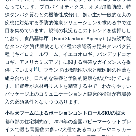
なっています。プロバイオティクス、オメガ3脂肪酸、特
殊タンパク質などの機能性成分は、飼い主が一般的な犬の
疾患に対処する予防的健康ソリューションを求める中で注
目を集めています。規制の状況もこのトレンドを後押しし
ており、食品基準庁（Food Standards Agency）は持続可能
なタンパク質代替物として4種の承認済み昆虫タンパク質
種（キイロミールワーム、イエコオロギ、バンデッドコオ
ロギ、アメリカミズアブ）に関する明確なガイダンスを提
[2]
供しています
。ブランドは機能性訴求と獣医師の推薦を
組み合わせ、日常的な栄養と予防的健康を結びつけていま
す。消費者が原材料リストを精査する中で、わかりやすい
パッケージ上のコミュニケーションと臨床的検証が市場参
入の必須条件となりつつあります。
小型犬ブームによるポーションコントロールSKUの拡大
都市部の住宅制約が、2024年の全国パピーマーケットプレ
イスで最も閲覧数の多い2犬種であるコカプーやコッカー