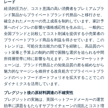
レード
経済的圧力が、コスト意識の高い消費者をプレミアムブラ
ンド製品からプライベートブランド代替品へと移行させ、
確立されたメーカーの売上成長を制約しています。家計予
算へのインフレの影響が価格感応性を生み出し、一般的に
全国ブランドと比較してコスト削減を提供する小売業者の
プライベートブランド商品を利益を得させています。この
トレンドは、可処分支出能力の低下を経験し、高品質のペ
ット栄養と予算上の制約の間で困難な選択を迫られる中間
所得層世帯に特に影響を与えます。スーパーマーケットチ
ェーンは、ブランド代替品との知覚品質の差を縮めながら
魅力的なマージンを維持する改良処方でプライベートブラ
ンドのペットフードポートフォリオを拡大することでこの
ダイナミクスを活用しています。
ブレグジット後の原材料調達の不確実性
ブレグジットの実施は、英国ペットフードメーカーの運営
効率に課題をもたらすサプライチェーンの混乱とコスト増