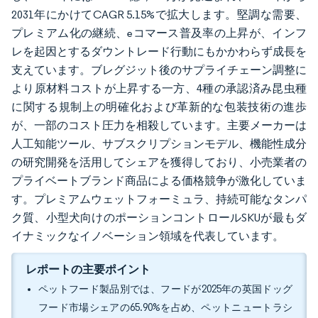
2031年にかけてCAGR 5.15%で拡大します。堅調な需要、
プレミアム化の継続、eコマース普及率の上昇が、インフ
レを起因とするダウントレード行動にもかかわらず成長を
支えています。ブレグジット後のサプライチェーン調整に
より原材料コストが上昇する一方、4種の承認済み昆虫種
に関する規制上の明確化および革新的な包装技術の進歩
が、一部のコスト圧力を相殺しています。主要メーカーは
人工知能ツール、サブスクリプションモデル、機能性成分
の研究開発を活用してシェアを獲得しており、小売業者の
プライベートブランド商品による価格競争が激化していま
す。プレミアムウェットフォーミュラ、持続可能なタンパ
ク質、小型犬向けのポーションコントロールSKUが最もダ
イナミックなイノベーション領域を代表しています。
レポートの主要ポイント
ペットフード製品別では、フードが2025年の英国ドッグ
フード市場シェアの65.90%を占め、ペットニュートラシ