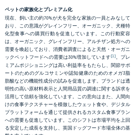
ペットの家族化とプレミアム化
現在、飼い主の約70%が犬を完全な家族の一員とみなして
おり、この意識がグレインフリー、オーガニック、犬種特
化型食事への購買行動を促進しています。この行動変容
は、オーガニック、グレインフリー、アルチザン処方への
需要を喚起しており、消費者調査によると天然・オーガニ
[1]
ックペットフードへの需要は30%増加しています
。プレ
ミアムポジショニングは高い利益率をもたらし、関節サポ
ートのためのグルコサミンや認知健康のためのオメガ3脂
肪酸などの機能性成分の試みを促進します。ブランドは透
明性の高い原材料表示と人間用品質の調達に関する訴求を
活用して信頼を強化しています。この意向はまた、人間向
けの食事テクスチャーを模倣したウェット食や、デジタル
プラットフォームを通じて提供されるカスタム食事プラン
への需要も促進しています。このシフトは市場平均を上回
る安定した成長を支持し、英国ドッグフード市場全体の基