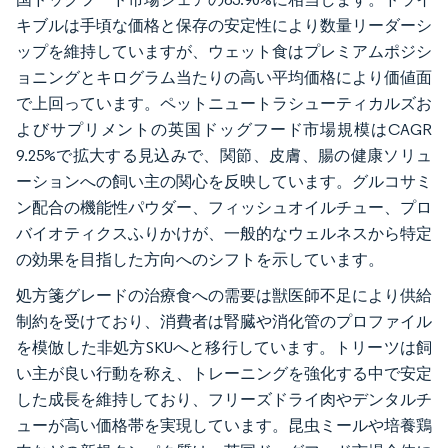
キブルは手頃な価格と保存の安定性により数量リーダーシ
ップを維持していますが、ウェット食はプレミアムポジシ
ョニングとキログラム当たりの高い平均価格により価値面
で上回っています。ペットニュートラシューティカルズお
よびサプリメントの英国ドッグフード市場規模はCAGR
9.25%で拡大する見込みで、関節、皮膚、腸の健康ソリュ
ーションへの飼い主の関心を反映しています。グルコサミ
ン配合の機能性パウダー、フィッシュオイルチュー、プロ
バイオティクスふりかけが、一般的なウェルネスから特定
の効果を目指した方向へのシフトを示しています。
処方箋グレードの治療食への需要は獣医師不足により供給
制約を受けており、消費者は腎臓や消化管のプロファイル
を模倣した非処方SKUへと移行しています。トリーツは飼
い主が良い行動を称え、トレーニングを強化する中で安定
した成長を維持しており、フリーズドライ肉やデンタルチ
ューが高い価格帯を実現しています。昆虫ミールや培養鶏