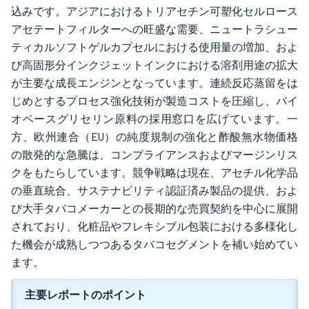
込みです。アジアにおけるトリアセチン可塑化セルロース
アセテートフィルターへの旺盛な需要、ニュートラシュー
ティカルソフトゲルカプセルにおける使用量の増加、およ
び高固形分インクジェットインクにおける溶剤用途の拡大
が主要な成長エンジンとなっています。連続反応蒸留をは
じめとするプロセス強化技術が製造コストを圧縮し、バイ
オベースグリセリン原料の採用窓口を広げています。一
方、欧州連合（EU）の純度規制の強化と酢酸無水物価格
の散発的な急騰は、コンプライアンスおよびマージンリス
クをもたらしています。競争戦略は現在、アセチル化学品
の垂直統合、サステナビリティ認証済み製品の提供、およ
び大手タバコメーカーとの長期的な売買契約を中心に展開
されており、化粧品やフレキシブル包装における多様化し
た機会が成熟しつつあるタバコセグメントを補い始めてい
ます。
主要レポートのポイント