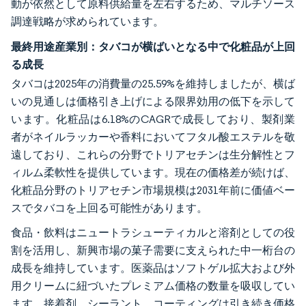
動が依然として原料供給量を左右するため、マルチソース
調達戦略が求められています。
最終用途産業別：タバコが横ばいとなる中で化粧品が上回
る成長
タバコは2025年の消費量の25.59%を維持しましたが、横ば
いの見通しは価格引き上げによる限界効用の低下を示して
います。化粧品は6.18%のCAGRで成長しており、製剤業
者がネイルラッカーや香料においてフタル酸エステルを敬
遠しており、これらの分野でトリアセチンは生分解性とフ
ィルム柔軟性を提供しています。現在の価格差が続けば、
化粧品分野のトリアセチン市場規模は2031年前に価値ベー
スでタバコを上回る可能性があります。
食品・飲料はニュートラシューティカルと溶剤としての役
割を活用し、新興市場の菓子需要に支えられた中一桁台の
成長を維持しています。医薬品はソフトゲル拡大および外
用クリームに紐づいたプレミアム価格の数量を吸収してい
ます。接着剤、シーラント、コーティングは引き続き価格