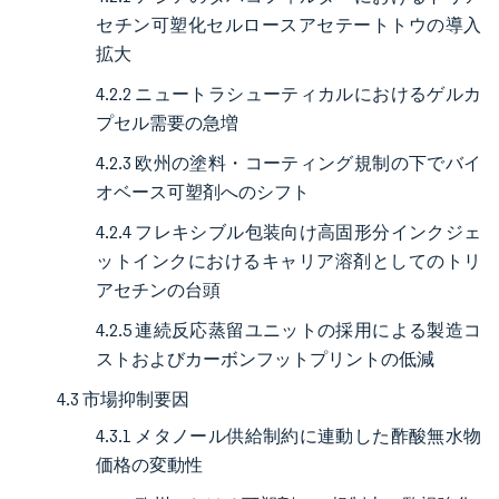
セチン可塑化セルロースアセテートトウの導入
拡大
4.2.2 ニュートラシューティカルにおけるゲルカ
プセル需要の急増
4.2.3 欧州の塗料・コーティング規制の下でバイ
オベース可塑剤へのシフト
4.2.4 フレキシブル包装向け高固形分インクジェ
ットインクにおけるキャリア溶剤としてのトリ
アセチンの台頭
4.2.5 連続反応蒸留ユニットの採用による製造コ
ストおよびカーボンフットプリントの低減
4.3 市場抑制要因
4.3.1 メタノール供給制約に連動した酢酸無水物
価格の変動性