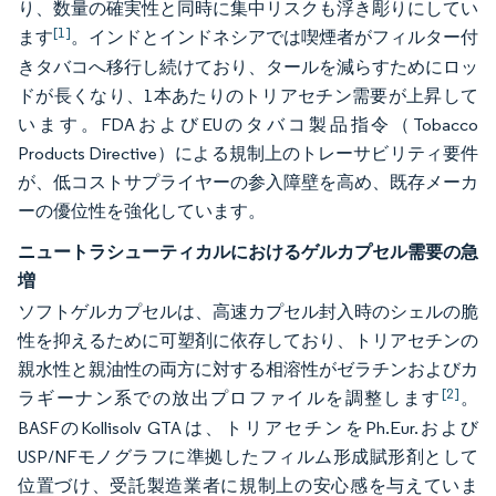
り、数量の確実性と同時に集中リスクも浮き彫りにしてい
[1]
ます
。インドとインドネシアでは喫煙者がフィルター付
きタバコへ移行し続けており、タールを減らすためにロッ
ドが長くなり、1本あたりのトリアセチン需要が上昇して
います。FDAおよびEUのタバコ製品指令（Tobacco
Products Directive）による規制上のトレーサビリティ要件
が、低コストサプライヤーの参入障壁を高め、既存メーカ
ーの優位性を強化しています。
ニュートラシューティカルにおけるゲルカプセル需要の急
増
ソフトゲルカプセルは、高速カプセル封入時のシェルの脆
性を抑えるために可塑剤に依存しており、トリアセチンの
親水性と親油性の両方に対する相溶性がゼラチンおよびカ
[2]
ラギーナン系での放出プロファイルを調整します
。
BASFのKollisolv GTAは、トリアセチンをPh.Eur.および
USP/NFモノグラフに準拠したフィルム形成賦形剤として
位置づけ、受託製造業者に規制上の安心感を与えていま