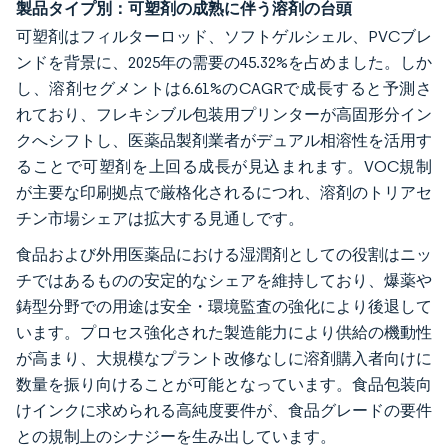
製品タイプ別：可塑剤の成熟に伴う溶剤の台頭
可塑剤はフィルターロッド、ソフトゲルシェル、PVCブレ
ンドを背景に、2025年の需要の45.32%を占めました。しか
し、溶剤セグメントは6.61%のCAGRで成長すると予測さ
れており、フレキシブル包装用プリンターが高固形分イン
クへシフトし、医薬品製剤業者がデュアル相溶性を活用す
ることで可塑剤を上回る成長が見込まれます。VOC規制
が主要な印刷拠点で厳格化されるにつれ、溶剤のトリアセ
チン市場シェアは拡大する見通しです。
食品および外用医薬品における湿潤剤としての役割はニッ
チではあるものの安定的なシェアを維持しており、爆薬や
鋳型分野での用途は安全・環境監査の強化により後退して
います。プロセス強化された製造能力により供給の機動性
が高まり、大規模なプラント改修なしに溶剤購入者向けに
数量を振り向けることが可能となっています。食品包装向
けインクに求められる高純度要件が、食品グレードの要件
との規制上のシナジーを生み出しています。