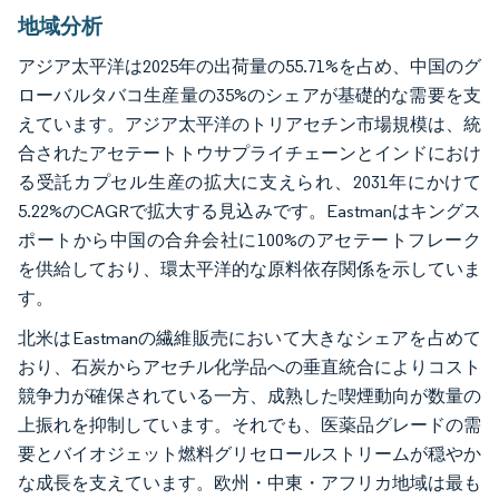
地域分析
アジア太平洋は2025年の出荷量の55.71%を占め、中国のグ
ローバルタバコ生産量の35%のシェアが基礎的な需要を支
えています。アジア太平洋のトリアセチン市場規模は、統
合されたアセテートトウサプライチェーンとインドにおけ
る受託カプセル生産の拡大に支えられ、2031年にかけて
5.22%のCAGRで拡大する見込みです。Eastmanはキングス
ポートから中国の合弁会社に100%のアセテートフレーク
を供給しており、環太平洋的な原料依存関係を示していま
す。
北米はEastmanの繊維販売において大きなシェアを占めて
おり、石炭からアセチル化学品への垂直統合によりコスト
競争力が確保されている一方、成熟した喫煙動向が数量の
上振れを抑制しています。それでも、医薬品グレードの需
要とバイオジェット燃料グリセロールストリームが穏やか
な成長を支えています。欧州・中東・アフリカ地域は最も