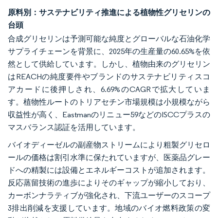
原料別：サステナビリティ推進による植物性グリセリンの
台頭
合成グリセリンは予測可能な純度とグローバルな石油化学
サプライチェーンを背景に、2025年の生産量の60.65%を依
然として供給しています。しかし、植物由来のグリセリン
はREACHの純度要件やブランドのサステナビリティスコ
アカードに後押しされ、6.69%のCAGRで拡大していま
す。植物性ルートのトリアセチン市場規模は小規模ながら
収益性が高く、Eastmanのリニュー59などのISCCプラスの
マスバランス認証を活用しています。
バイオディーゼルの副産物ストリームにより粗製グリセロ
ールの価格は割引水準に保たれていますが、医薬品グレー
ドへの精製には設備とエネルギーコストが追加されます。
反応蒸留技術の進歩によりそのギャップが縮小しており、
カーボンナラティブが強化され、下流ユーザーのスコープ
3排出削減を支援しています。地域のバイオ燃料政策の変