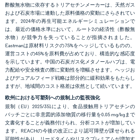
酢酸無水物に依存するトリアセチンメーカーは、天然ガス
および石炭市場に連動した原料価格の変動にさらされてい
ます。2024年の再生可能エネルギーシミュレーションで
は、最近の価格水準において、ルート2の経済性（酢酸無
水物）が競争力を失っていることが指摘されました。
Eastmanは原材料リスクの75%をヘッジしているものの、
運営コストの45%を原料費が占めており、構造的な感応度
を示しています。中国の石炭ガス化メタノールハブは、電
力配給や安全検査の際に変動性を増幅させます。ヘッジお
よびデュアルフィード戦略は部分的に緩和効果をもたらし
ますが、地域間のコスト格差は依然として続いています。
欧州における可塑剤への規制上の監視強化
規制（EU）2025/351により、食品接触用トリアセチンの
バッチごとに非意図的添加物質の移行量を0.05 mg/kgまで
文書化することが義務付けられ、分析コストが増加してい
ます。REACHの今後の改正により認可障壁が課せられる
可能性があり、リードタイムやリスクプレミアムが増加す