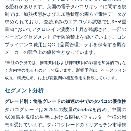
る恐れがあります。英国の電子タバコリキッドに関する規
制では、加熱状態および非加熱状態の両方で毒性データが
求められており、査読済みのエアロゾル試験では3〜6重
量%においてアクロレイン濃度の上昇が確認され、一部の
ベーピングセグメントで予防的禁止を招いています。コン
プライアンス費用はQC（品質管理）ラボを保有する既存
メーカーの競争上の優位性となっています。
*当社の予測では、推進要因および抑制要因の影響を加算的ではな
く方向性のあるものとして扱います。影響予測は、ベースライン
成長、構成効果、および変数間の相互作用を反映しています。
セグメント分析
グレード別：食品グレードの加速の中でのタバコの優位性
タバコグレードは2025年の数量の55.45%を占め、中国の
4,000億本規模の生産における根強いフィルター仕様の恩
恵を受けています。タバコグレードのトリアセチン市場規