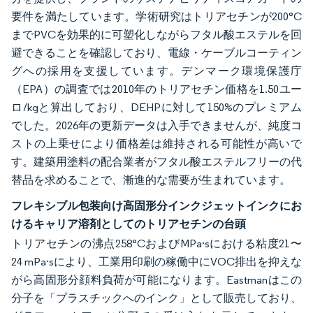
要件を満たしています。学術研究はトリアセチンが200°C
までPVCを効果的に可塑化しながらフタル酸エステルを回
避できることを確認しており、電線・ケーブルコーティン
グへの採用を支援しています。デンマーク環境保護庁
（EPA）の調査では2010年のトリアセチン価格を1.50ユー
ロ/kgと算出しており、DEHPに対して150%のプレミアム
でした。2026年の更新データは入手できませんが、純度コ
ストの上乗せにより価格差は維持される可能性が高いで
す。建築用塗料の配合業者がフタル酸エステルフリーの代
替品を求めることで、漸進的な需要が生まれています。
フレキシブル包装向け高固形分インクジェットインクにお
けるキャリア溶剤としてのトリアセチンの台頭
トリアセチンの沸点258°CおよびMPa·sにおける粘度21〜
24 mPa·sにより、工業用印刷の稼働中にVOC排出を抑えな
がら高固形分顔料負荷が可能になります。Eastmanはこの
分子を「プラスチックへのインク」として販売しており、