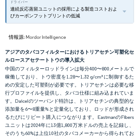
連続反応蒸留ユニットの採用による製造コストおよ
びカーボンフットプリントの低減
情報源: Mordor Intelligence
アジアのタバコフィルターにおけるトリアセチン可塑化セ
ルロースアセテートトウの導入拡大
中国のフィルターロッドラインは毎分400〜800メートルで
稼働しており、トウ密度を1.28〜1.32 g/cm³に制御するた
めの安定した可塑剤が必要です。トリアセチンは必要な移
行プロファイルを提供し、タバコ仕様に組み込まれていま
す。Daicelのツーバンド特許は、トリアセチンの典型的な
添加量を6〜8重量%と定量化しており、ロッドが形成され
るたびにリピート購入につながります。EastmanのFibers
ユニットは2024年に13億1,800万米ドルの売上を記録し、
そのうち60%は上位10社のタバコメーカーから得られてお