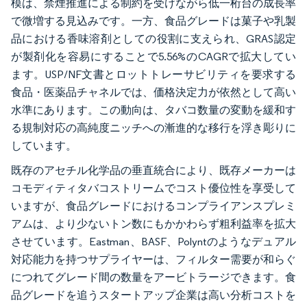
模は、禁煙推進による制約を受けながら低一桁台の成長率
で微増する見込みです。一方、食品グレードは菓子や乳製
品における香味溶剤としての役割に支えられ、GRAS認定
が製剤化を容易にすることで5.56%のCAGRで拡大してい
ます。USP/NF文書とロットトレーサビリティを要求する
食品・医薬品チャネルでは、価格決定力が依然として高い
水準にあります。この動向は、タバコ数量の変動を緩和す
る規制対応の高純度ニッチへの漸進的な移行を浮き彫りに
しています。
既存のアセチル化学品の垂直統合により、既存メーカーは
コモディティタバコストリームでコスト優位性を享受して
いますが、食品グレードにおけるコンプライアンスプレミ
アムは、より少ないトン数にもかかわらず粗利益率を拡大
させています。Eastman、BASF、Polyntのようなデュアル
対応能力を持つサプライヤーは、フィルター需要が和らぐ
につれてグレード間の数量をアービトラージできます。食
品グレードを追うスタートアップ企業は高い分析コストを