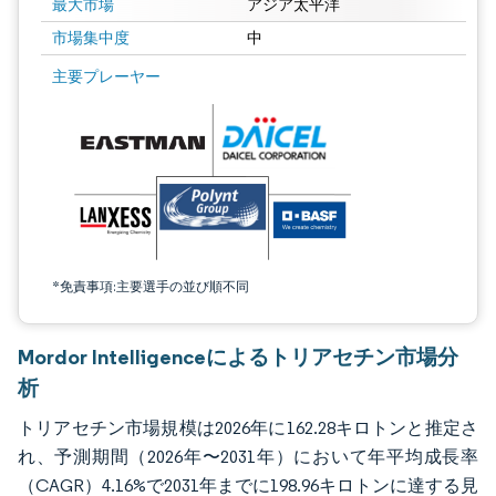
最大市場
アジア太平洋
市場集中度
中
画像 © Mordor Intelligence。再利用にはCC BY 4.0の表示が必要です。
主要プレーヤー
*免責事項:主要選手の並び順不同
Mordor Intelligenceによるトリアセチン市場分
析
トリアセチン市場規模は2026年に162.28キロトンと推定さ
れ、予測期間（2026年〜2031年）において年平均成長率
（CAGR）4.16%で2031年までに198.96キロトンに達する見