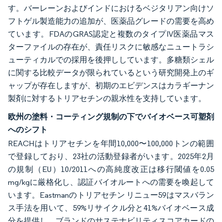
す。バーレーンおよびインドにおけるベジタリアン向けソ
フトゲル製造能力の追加が、医薬品グレードの需要を高め
ています。FDAのGRAS認定と複数のタイプIV医薬品マス
ターファイルの存在が、責任リスクに敏感なニュートラシ
ューティカルでの採用を後押ししています。多糖類シェル
に関する比較データが限られているという研究開発上のギ
ャップが存在しますが、初期のエビデンスはカラギーナン
製剤に対するトリアセチンの親水性を支持しています。
欧州の塗料・コーティング規制の下でバイオベース可塑剤
へのシフト
REACHはトリアセチンを年間10,000〜100,000トンの範囲
で登録しており、23社の活動登録者がいます。2025年2月
の規制（EU）10/2011への高純度改正は移行閾値を0.05
mg/kgに厳格化し、認証バイオルートへの需要を喚起して
います。Eastmanのトリアセチン リニュー59はマスバラン
ス手法を用いて、59%リサイクル分と41%バイオベース成
分を提供し、ブランドのサステナビリティスコアカードの