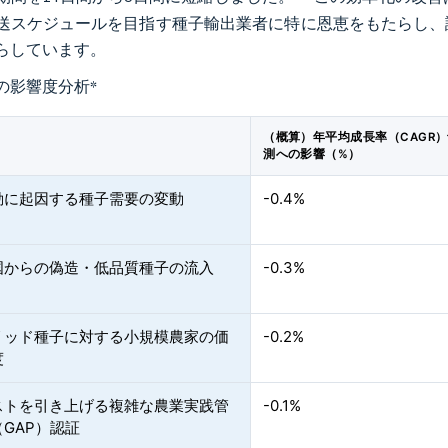
送スケジュールを目指す種子輸出業者に特に恩恵をもたらし、
らしています。
の影響度分析
*
（概算）年平均成長率（CAGR
測への影響（%）
動に起因する種子需要の変動
-0.4%
国からの偽造・低品質種子の流入
-0.3%
リッド種子に対する小規模農家の価
-0.2%
度
ストを引き上げる複雑な農業実践管
-0.1%
GAP）認証