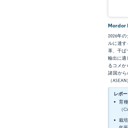
Mordo
2026年
ルに達す
革、干ば
輸出に適
るコメか
諸国から
（ASE
レポー
育種
（C
栽培
年平