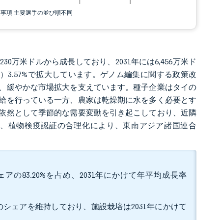
責事項:主要選手の並び順不同
230万米ドルから成長しており、2031年には6,456万米ド
R）3.57%で拡大しています。ゲノム編集に関する政策改
、緩やかな市場拡大を支えています。種子企業はタイの
給を行っている一方、農家は乾燥期に水を多く必要とす
依然として季節的な需要変動を引き起こしており、近隣
、植物検疫認証の合理化により、東南アジア諸国連合
の83.20%を占め、2031年にかけて年平均成長率
%のシェアを維持しており、施設栽培は2031年にかけて