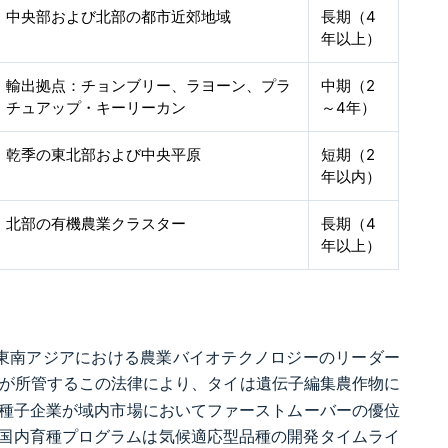
中央部および北部の都市近郊地域
長期（4
年以上）
輸出拠点：チョンブリー、ラヨーン、プラ
中期（2
チュアップ・キーリーカン
～4年）
乾季の東北部および中央平原
短期（2
年以内）
北部の有機農業クラスター
長期（4
年以上）
、東南アジアにおける農業バイオテクノロジーのリーダー
が所管するこの法律により、タイは遺伝子編集農作物に
の種子企業が域内市場においてファーストムーバーの優位
国内育種プログラムは気候適応型品種の開発タイムライ