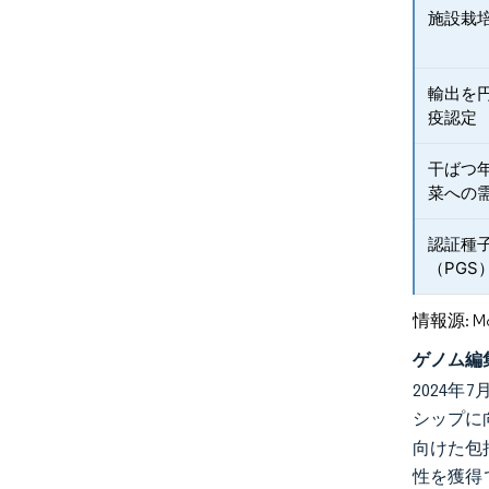
施設栽
輸出を
疫認定
干ばつ
菜への
認証種
（PG
情報源: Mord
ゲノム編
2024
シップに
向けた包
性を獲得