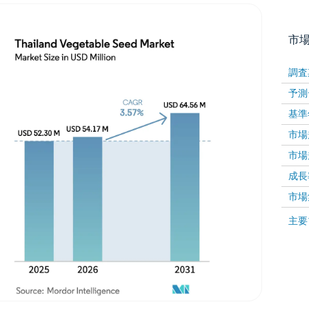
市
調査
予測
基準
市場規
市場規
成長率 
画像 © Mordor Intelligence。再利用にはCC BY 4
市場
画像 ©
主要