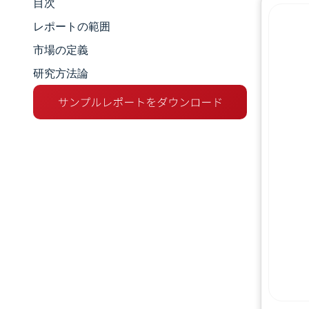
目次
市場規模とシェア
レポートの範囲
市場分析
市場の定義
研究方法論
トレンドとインサイト
セグメント分析
地理分析
競争環境
主要プレーヤー
業界の動向