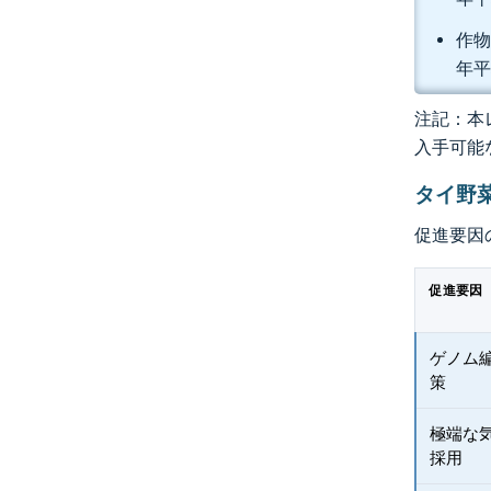
作物
年平
注記：本レ
入手可能
タイ野
促進要因
促進要因
ゲノム
策
極端な
採用