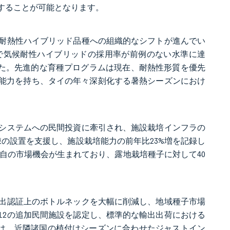
することが可能となります。
耐熱性ハイブリッド品種への組織的なシフトが進んでい
トで気候耐性ハイブリッドの採用率が前例のない水準に達
した。先進的な育種プログラムは現在、耐熱性形質を優先
る能力を持ち、タイの年々深刻化する暑熱シーズンにおけ
システムへの民間投資に牽引され、施設栽培インフラの
7棟の設置を支援し、施設栽培能力の前年比23%増を記録し
自の市場機会が生まれており、露地栽培種子に対して40
輸出認証上のボトルネックを大幅に削減し、地域種子市場
12の追加民間施設を認定し、標準的な輸出出荷における
は、近隣諸国の植付けシーズンに合わせたジャストイン