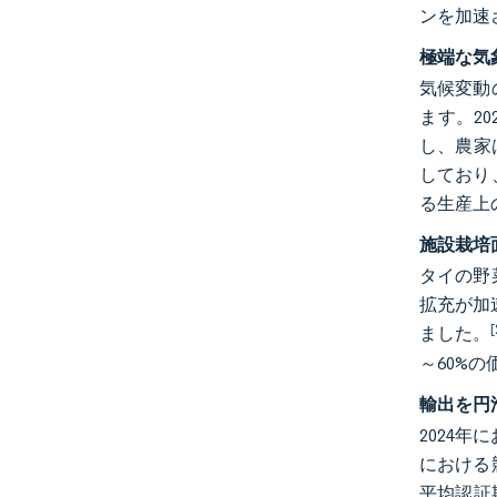
ンを加速
極端な気
気候変動
ます。2
し、農家
しており
る生産上
施設栽培
タイの野
拡充が加
[
ました。
～60%
輸出を円
2024
における
平均認証