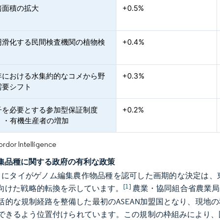
培面積の拡大
+0.5%
円滑化する民間検査機関の植物検
+0.4%
年における水集約的なコメから野
+0.3%
需要シフト
子を必要とする参加型保証制度
+0.2%
S）・有機生産者の増加
or Intelligence
集品種に関する政府の有利な政策
年7月にタイがゲノム編集農作物品種を認可した画期的な決定は
[1]
向けた戦略的転換を示しています。
農業・協同組合省農業局
括的な規制経路を整備した最初のASEAN加盟国となり、現地
できるよう位置付けられています。この規制の枠組みにより、