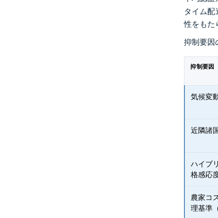
タイム配
性をもた
抑制要因
抑制要因
気候変
近隣諸
ハイブ
格感応
農家コ
理基準（