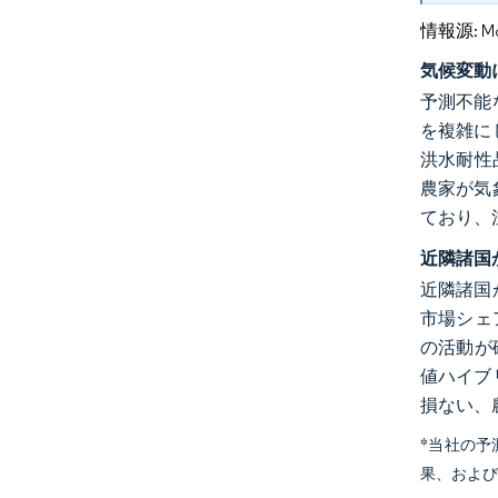
情報源: Mord
気候変動
予測不能
を複雑に
洪水耐性
農家が気
ており、
近隣諸国
近隣諸国
市場シェ
の活動が
値ハイブ
損ない、
*当社の
果、およ