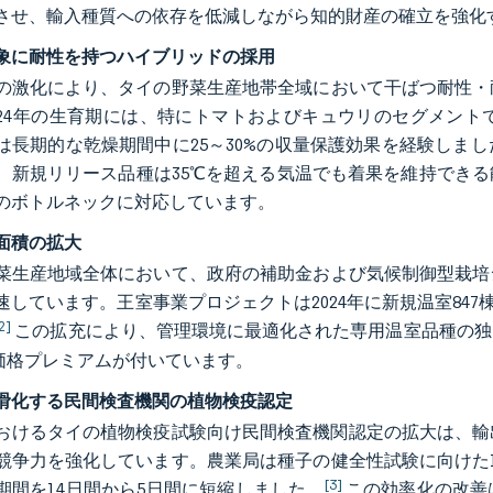
させ、輸入種質への依存を低減しながら知的財産の確立を強化
象に耐性を持つハイブリッドの採用
の激化により、タイの野菜生産地帯全域において干ばつ耐性・
024年の生育期には、特にトマトおよびキュウリのセグメン
は長期的な乾燥期間中に25～30%の収量保護効果を経験しま
、新規リリース品種は35℃を超える気温でも着果を維持でき
のボトルネックに対応しています。
面積の拡大
菜生産地域全体において、政府の補助金および気候制御型栽培
速しています。王室事業プロジェクトは2024年に新規温室84
2]
この拡充により、管理環境に最適化された専用温室品種の独
の価格プレミアムが付いています。
滑化する民間検査機関の植物検疫認定
年におけるタイの植物検疫試験向け民間検査機関認定の拡大は、
競争力を強化しています。農業局は種子の健全性試験に向けた
[3]
期間を14日間から5日間に短縮しました。
この効率化の改善