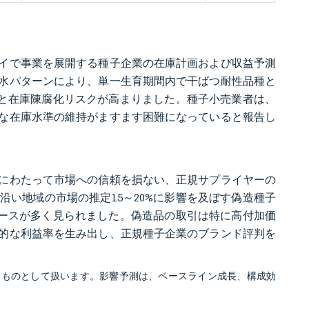
イで事業を展開する種子企業の在庫計画および収益予測
降水パターンにより、単一生育期間内で干ばつ耐性品種と
荷と在庫陳腐化リスクが高まりました。種子小売業者は、
な在庫水準の維持がますます困難になっていると報告し
にわたって市場への信頼を損ない、正規サプライヤーの
沿い地域の市場の推定15～20%に影響を及ぼす偽造種子
ケースが多く見られました。偽造品の取引は特に高付加価
的な利益率を生み出し、正規種子企業のブランド評判を
るものとして扱います。影響予測は、ベースライン成長、構成効