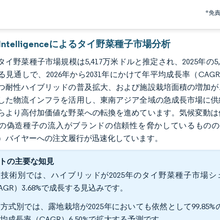
*免
r Intelligenceによるタイ野菜種子市場分析
のタイ野菜種子市場規模は5,417万米ドルと推定され、2025年の5,
る見通しで、2026年から2031年にかけて年平均成長率（CAG
つ耐性ハイブリッドの普及拡大、および施設栽培面積の増加が
した物流インフラを活用し、東南アジア全域の急成長市場に供
らより高付加価値な野菜への転換を進めています。気候変動は
の偽造種子の流入がブランドの信頼性を脅かしているものの
AN）バイヤーへの注文履行が迅速化しています。
トの主要な知見
技術別では、ハイブリッドが2025年のタイ野菜種子市場シェア
AGR）3.68%で成長する見込みです。
方式別では、露地栽培が2025年においても依然として99.85
均成長率（CAGR）6.50%で拡大する予測です。