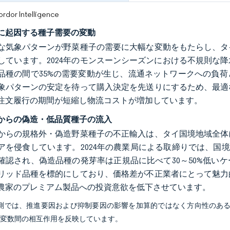
or Intelligence
に起因する種子需要の変動
な気象パターンが野菜種子の需要に大幅な変動をもたらし、タ
しています。2024年のモンスーンシーズンにおける不規則な
品種の間で35%の需要変動が生じ、流通ネットワークへの負
象パターンの安定を待って購入決定を先送りにするため、最適
注文履行の期間が短縮し物流コストが増加しています。
からの偽造・低品質種子の流入
からの規格外・偽造野菜種子の不正輸入は、タイ国境地域全体
アを侵食しています。2024年の農業局による取締りでは、国境
確認され、偽造品種の発芽率は正規品に比べて30～50%低い
リッド品種を標的にしており、価格差が不正業者にとって魅力
農家のプレミアム製品への投資意欲を低下させています。
予測では、推進要因および抑制要因の影響を加算的ではなく方向性のあ
び変数間の相互作用を反映しています。