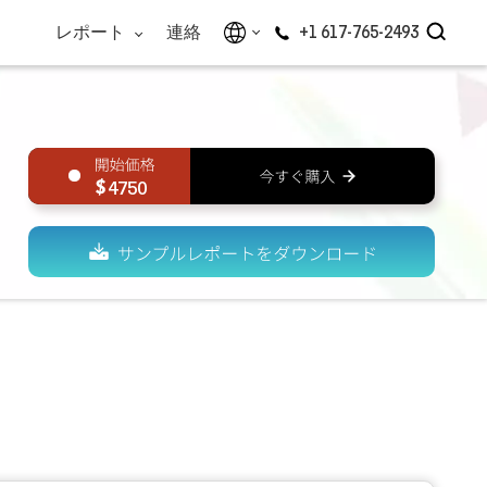
レポート
連絡
+1 617-765-2493
4750