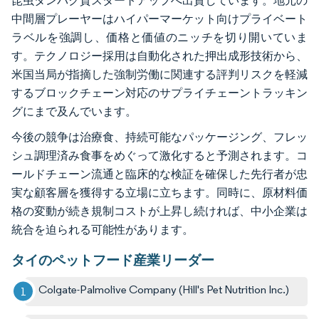
昆虫タンパク質スタートアップへ出資しています。地元の
中間層プレーヤーはハイパーマーケット向けプライベート
ラベルを強調し、価格と価値のニッチを切り開いていま
す。テクノロジー採用は自動化された押出成形技術から、
米国当局が指摘した強制労働に関連する評判リスクを軽減
するブロックチェーン対応のサプライチェーントラッキン
グにまで及んでいます。
今後の競争は治療食、持続可能なパッケージング、フレッ
シュ調理済み食事をめぐって激化すると予測されます。コ
ールドチェーン流通と臨床的な検証を確保した先行者が忠
実な顧客層を獲得する立場に立ちます。同時に、原材料価
格の変動が続き規制コストが上昇し続ければ、中小企業は
統合を迫られる可能性があります。
タイのペットフード産業リーダー
Colgate-Palmolive Company (Hill's Pet Nutrition Inc.)