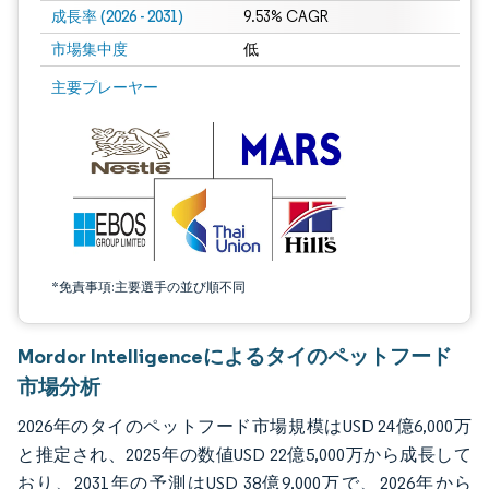
成長率 (2026 - 2031)
9.53% CAGR
市場集中度
低
画像 © Mordor Intelligence。再利用にはCC BY 4.0の表示が必要です。
主要プレーヤー
*免責事項:主要選手の並び順不同
Mordor Intelligenceによるタイのペットフード
市場分析
2026年のタイのペットフード市場規模はUSD 24億6,000万
と推定され、2025年の数値USD 22億5,000万から成長して
おり、2031年の予測はUSD 38億9,000万で、2026年から