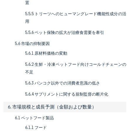
置
5.5.5 トリーツへのヒューマングレード機能性成分の活
用
5.5.6 ペット保険の拡大が治療食需要を牽引
5.6 市場の抑制要因
5.6.1 原材料価格の変動
5.6.2 生鮮・冷凍ペットフード向けコールドチェーンの
不足
5.6.3 バンコク以外での消費者意識の低さ
5.6.4 サプリメントに関する規制監督の断片化
6. 市場規模と成長予測（金額および数量）
6.1 ペットフード製品
6.1.1 フード