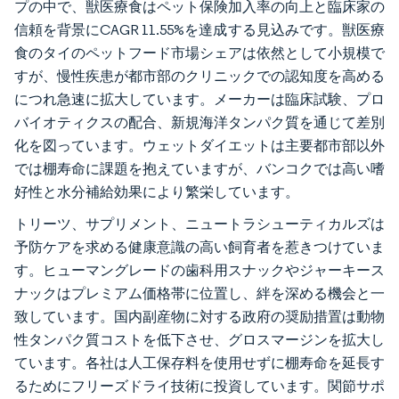
プの中で、獣医療食はペット保険加入率の向上と臨床家の
信頼を背景にCAGR 11.55%を達成する見込みです。獣医療
食のタイのペットフード市場シェアは依然として小規模で
すが、慢性疾患が都市部のクリニックでの認知度を高める
につれ急速に拡大しています。メーカーは臨床試験、プロ
バイオティクスの配合、新規海洋タンパク質を通じて差別
化を図っています。ウェットダイエットは主要都市部以外
では棚寿命に課題を抱えていますが、バンコクでは高い嗜
好性と水分補給効果により繁栄しています。
トリーツ、サプリメント、ニュートラシューティカルズは
予防ケアを求める健康意識の高い飼育者を惹きつけていま
す。ヒューマングレードの歯科用スナックやジャーキース
ナックはプレミアム価格帯に位置し、絆を深める機会と一
致しています。国内副産物に対する政府の奨励措置は動物
性タンパク質コストを低下させ、グロスマージンを拡大し
ています。各社は人工保存料を使用せずに棚寿命を延長す
るためにフリーズドライ技術に投資しています。関節サポ