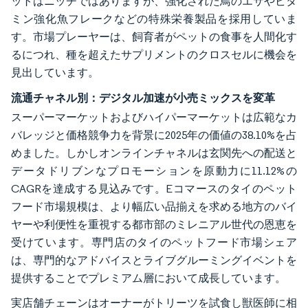
ットはニッチではありますが、強化された鳥のエサやビタ
ミン強化魚フレークなどの特殊栄養製品を採用していま
す。市場プレーヤーは、飼育者がペットの食事を人間化す
るにつれ、種を超えたサプリメントのクロスセルに機会を
見出しています。
流通チャネル別：デジタル加速が小売ミックスを変革
スーパーマーケットおよびハイパーマーケットは広範なカ
バレッジと価格競争力を背景に2025年の価値の38.10%を占
めました。しかしオンラインチャネルは玄関先への配送と
データドリブンなプロモーションを原動力に11.12%の
CAGRを達成する見込みです。Eコマースのタイのペット
フード市場規模は、より幅広い品揃えを求める地方のバイ
ヤーや利便性を重視する都市部のミレニアル世代の恩恵を
受けています。専門店のタイのペットフード市場シェア
は、専門的なアドバイスとライブグルーミングイベントを
提供することでプレミアム層において成長しています。
実店舗チェーンはオーナーがトリーツを試食し獣医師に相