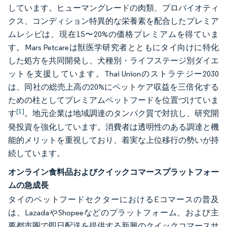
しています。ヒューマングレードの肉類、プロバイオティ
クス、コンディション特異的な栄養素を配合したプレミア
ムレシピは、現在15〜20%の価格プレミアムを得ていま
す。Mars Petcareは獣医学研究者とともにタイ向けに特化
した処方を共同開発し、犬種別・ライフステージ別ダイエ
ットを支援しています。Thai Unionのストラテジー2030
は、同社の総売上高の20%にペットケア収益を三倍化する
ための柱としてプレミアムペットフードを位置づけていま
[1]
す
。地元企業は地域調達のタンパク質で対抗し、研究開
発投資を強化しています。消費者は透明性のある調達と機
能的メリットを重視しており、着実な上位移行の勢いが持
続しています。
オンライン食料品およびクイックコマースプラットフォー
ムの急成長
タイのペットフードセクターにおけるEコマースの普及
は、LazadaやShopeeなどのプラットフォーム、および主
要都市圏で即日配送を提供する新興のクイックコマースサ