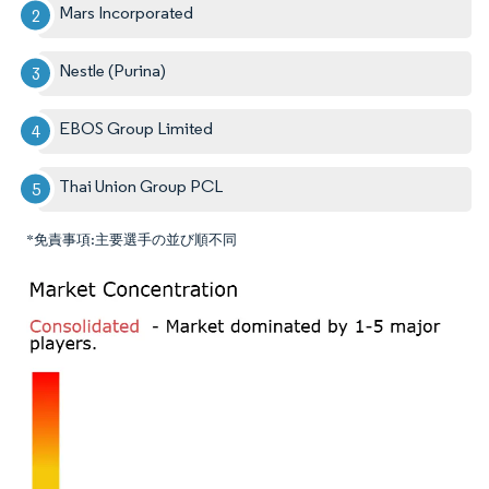
Mars Incorporated
Nestle (Purina)
EBOS Group Limited
Thai Union Group PCL
*免責事項:主要選手の並び順不同