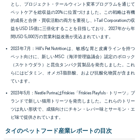
とし、プロジェクト・テールウィント変革プログラムを通じて
ペットケアを総収益の20%に位置づけました。この戦略は有機
的成長と合併・買収活動の両方を重視し、i-Tail Corporationの収
益をUSD 15億に三倍化することを目指しており、2027年から年
間USD 5,000万の営業利益改善が見込まれています。
2023年7月：Hill's Pet Nutritionは、敏感な胃と皮膚ラインを持つ
ペット向けに、新しいMSC（海洋管理協議会）認定のポロック
（スケトウダラ）と昆虫タンパク質製品を発売しました。これ
らにはビタミン、オメガ3脂肪酸、および抗酸化物質が含まれ
ています。
2023年5月：Nestle PurinaはFriskies「Friskies Playfuls - トリーツ」ブ
ランドで新しい猫用トリーツを発売しました。これらのトリー
ツは丸い形状で、成猫向けにチキン・レバー味とサーモン・エ
ビ味で提供されています。
タイのペットフード産業レポートの目次