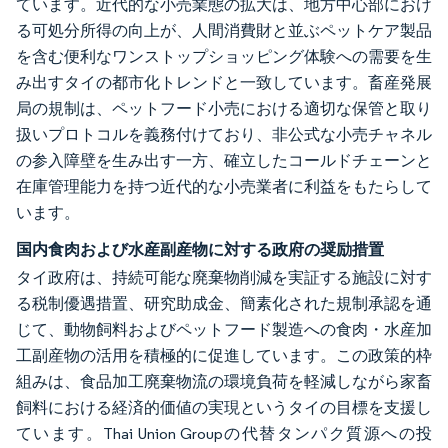
ています。近代的な小売業態の拡大は、地方中心部におけ
る可処分所得の向上が、人間消費財と並ぶペットケア製品
を含む便利なワンストップショッピング体験への需要を生
み出すタイの都市化トレンドと一致しています。畜産発展
局の規制は、ペットフード小売における適切な保管と取り
扱いプロトコルを義務付けており、非公式な小売チャネル
の参入障壁を生み出す一方、確立したコールドチェーンと
在庫管理能力を持つ近代的な小売業者に利益をもたらして
います。
国内食肉および水産副産物に対する政府の奨励措置
タイ政府は、持続可能な廃棄物削減を実証する施設に対す
る税制優遇措置、研究助成金、簡素化された規制承認を通
じて、動物飼料およびペットフード製造への食肉・水産加
工副産物の活用を積極的に促進しています。この政策的枠
組みは、食品加工廃棄物流の環境負荷を軽減しながら家畜
飼料における経済的価値の実現というタイの目標を支援し
ています。Thai Union Groupの代替タンパク質源への投