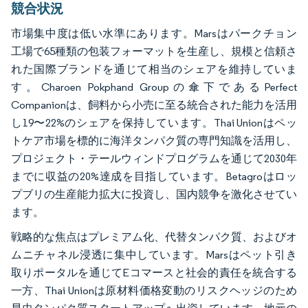
競合状況
市場集中度は低い水準にあります。Marsはパークチョン
工場で65種類の包装フォーマットを生産し、規模と信頼さ
れた国際ブランドを通じて相当のシェアを維持していま
す。Charoen Pokphand Groupの傘下であるPerfect
Companionは、飼料から小売に至る統合された能力を活用
し19〜22%のシェアを保持しています。Thai Unionはペッ
トケア市場を標的に海洋タンパク質の専門知識を活用し、
プロジェクト・テールウィンドプログラムを通じて2030年
までに収益の20%達成を目指しています。Betagroはロッ
プブリの生産能力拡大に投資し、国内競争を激化させてい
ます。
戦略的な焦点はプレミアム化、代替タンパク質、およびオ
ムニチャネル浸透に集中しています。Marsはペット引き
取りポータルを通じてEコマースと社会的責任を統合する
一方、Thai Unionは原材料価格変動のリスクヘッジのため