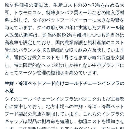
原材料価格の変動は、生産コストの60〜70%を占める大
豆、トウモロコシ、特殊タンパク質ミールなどの輸入原材
料に対して、タイのペットフードメーカーに大きな影響を
与えています。タイ政府が2024年に実施した大豆ミール輸
入政策の調整は、割当内関税2%を維持しつつも割当外は
高税率を設定しており、国内農業保護と飼料産業のコスト
管理のバランスを取る継続的な取り組みを反映しています
[3]
。通貨安は投入コストを上昇させますが輸出収益を支援
し、特に限定的なヘッジ能力しか持たない中小ブランドに
とってマージン管理の複雑さを高めています。
生鮮・冷凍ペットフード向けコールドチェーンインフラの
不足
タイのコールドチェーンインフラはバンコクおよび主要都
市に集中しており、地方市場への生鮮・冷凍・冷蔵ペット
フード製品の流通を制限しています。これらのインフラの
ギャップは製品の棚寿命を短縮し、物流コストを増加させ
ます。この制限は特にプレミアムセグメント、すなわち製