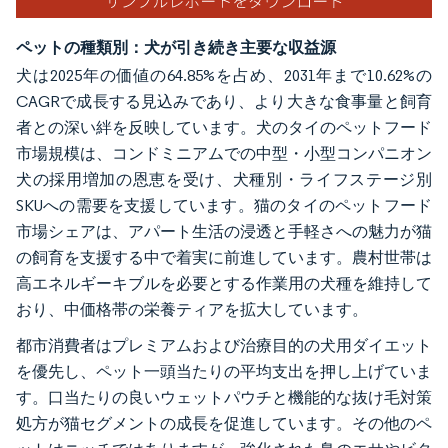
ペットの種類別：犬が引き続き主要な収益源
犬は2025年の価値の64.85%を占め、2031年まで10.62%の
CAGRで成長する見込みであり、より大きな食事量と飼育
者との深い絆を反映しています。犬のタイのペットフード
市場規模は、コンドミニアムでの中型・小型コンパニオン
犬の採用増加の恩恵を受け、犬種別・ライフステージ別
SKUへの需要を支援しています。猫のタイのペットフード
市場シェアは、アパート生活の浸透と手軽さへの魅力が猫
の飼育を支援する中で着実に前進しています。農村世帯は
高エネルギーキブルを必要とする作業用の犬種を維持して
おり、中価格帯の栄養ティアを拡大しています。
都市消費者はプレミアムおよび治療目的の犬用ダイエット
を優先し、ペット一頭当たりの平均支出を押し上げていま
す。口当たりの良いウェットパウチと機能的な抜け毛対策
処方が猫セグメントの成長を促進しています。その他のペ