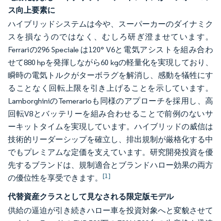
ス向上要素に
ハイブリッドシステムは今や、スーパーカーのダイナミク
スを損なうのではなく、むしろ研ぎ澄ませています。
Ferrariの296 Speciale は120° V6と電気アシストを組み合わ
せて880 hpを発揮しながら60 kgの軽量化を実現しており、
瞬時の電気トルクがターボラグを解消し、感動を犠牲にす
ることなく回転上限を引き上げることを示しています。
LamborghiniのTemerarioも同様のアプローチを採用し、高
回転V8とバッテリーを組み合わせることで前例のないサ
ーキットタイムを実現しています。ハイブリッドの威信は
技術的リーダーシップを確立し、排出規制が厳格化する中
でもプレミアムな定価を支えています。研究開発投資を優
先するブランドは、規制適合とブランドハロー効果の両方
[1]
の優位性を享受できます。
代替資産クラスとして見なされる限定版モデル
供給の逼迫が引き続きハロー車を投資対象へと変貌させて