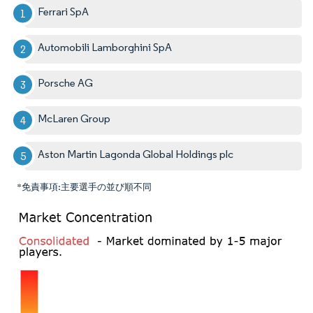
Ferrari SpA
Automobili Lamborghini SpA
Porsche AG
McLaren Group
Aston Martin Lagonda Global Holdings plc
*免責事項:主要選手の並び順不同