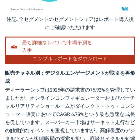
注記: 全セグメントのセグメントシェアはレポート購入後
画像 © Mordor Intelligence。再利用にはCC BY 4.0の表示が必要です。
にご確認いただけます
販売チャネル別：デジタルエンゲージメントが取引を再形
成
ディーラーシップは2025年の請求書の75.92%を管理してい
ましたが、オンラインコンフィギュレーターおよびバーチ
ャルリアリティショールームがダイレクト・トゥ・コンシ
ューマー販売においてCAGR 6.78%という最も急速な成長
を促しています。スーパーカー市場はサーキット走行など
の触覚的なイベントを重視していますが、高解像度のデジ
タルツインが初期段階の探索を担い、商談サイクルを短縮