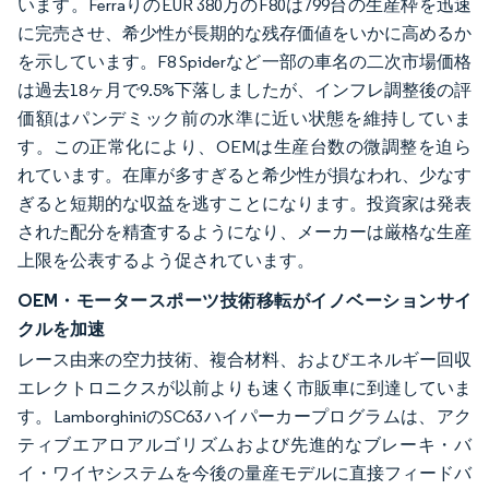
います。FerraりのEUR 380万のF80は799台の生産枠を迅速
に完売させ、希少性が長期的な残存価値をいかに高めるか
を示しています。F8 Spiderなど一部の車名の二次市場価格
は過去18ヶ月で9.5%下落しましたが、インフレ調整後の評
価額はパンデミック前の水準に近い状態を維持していま
す。この正常化により、OEMは生産台数の微調整を迫ら
れています。在庫が多すぎると希少性が損なわれ、少なす
ぎると短期的な収益を逃すことになります。投資家は発表
された配分を精査するようになり、メーカーは厳格な生産
上限を公表するよう促されています。
OEM・モータースポーツ技術移転がイノベーションサイ
クルを加速
レース由来の空力技術、複合材料、およびエネルギー回収
エレクトロニクスが以前よりも速く市販車に到達していま
す。LamborghiniのSC63ハイパーカープログラムは、アク
ティブエアロアルゴリズムおよび先進的なブレーキ・バ
イ・ワイヤシステムを今後の量産モデルに直接フィードバ