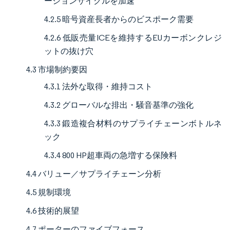
ーションサイクルを加速
4.2.5 暗号資産長者からのビスポーク需要
4.2.6 低販売量ICEを維持するEUカーボンクレジ
ットの抜け穴
4.3 市場制約要因
4.3.1 法外な取得・維持コスト
4.3.2 グローバルな排出・騒音基準の強化
4.3.3 鍛造複合材料のサプライチェーンボトルネ
ック
4.3.4 800 HP超車両の急増する保険料
4.4 バリュー／サプライチェーン分析
4.5 規制環境
4.6 技術的展望
4.7 ポーターのファイブフォース