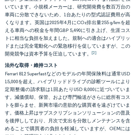
いています。小規模メーカーは、研究開発費を数百万台の
車両に分散できないため、1台あたりの型式認証費用が高
くなります。英国は2025年4月にCO₂排出量255 g/kmを超
える車両への税金を年間GBP 5,490に引き上げ、生涯コス
トに相当な負担を加えました。規制への適合はハイブリッ
ドまたは完全電動化への緊急移行を促していますが、この
[2]
開発競争は資本予算を圧迫しています。
法外な取得・維持コスト
Ferrari 812 Superfastなどのモデルの年間保険料は通常USD
15,000を超え、ハイブリッドドライブの診断ツールにより
定期整備の請求額は1回あたりUSD 8,000に近づいていま
す。減価償却、保管、および専門輸送がさらに総所有コス
トを膨らませ、新興市場の意欲的な購買者を遠ざけていま
す。価格上昇はサブスクリプションソリューションの普及
を後押ししており、月次で支出を分散しメンテナンスを含
めることで購買者の負担を軽減していますが、OEMには