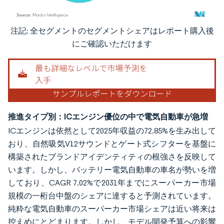
注記: 全セグメントのセグメントシェアはレポート購入後
画像 © Mordor Intelligence。再利用にはCC BY 4.0の表示が必要です。
にご確認いただけます
推進タイプ別：ICエンジン優位の中で電気自動車が急増
ICエンジンは依然として2025年収益の72.85%を生み出して
おり、自然吸気V12サウンドとゲート式シフターを基盤に
構築されたブランドアイデンティティの根強さを反映して
います。しかし、バッテリー電気自動車の車名が勢いを増
しており、CAGR 7.02%で2031年までにスーパーカー市場
規模の一桁台中盤のシェアに達すると予測されています。
純粋な電気自動車のスーパーカー市場シェアは近い将来は
控えめにとどまります。しかし、モデル開発予算への影響