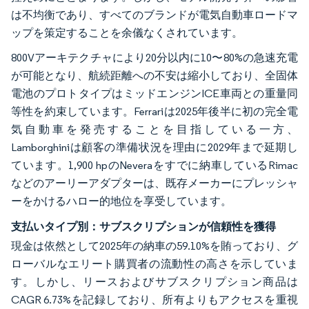
は不均衡であり、すべてのブランドが電気自動車ロードマ
ップを策定することを余儀なくされています。
800Vアーキテクチャにより20分以内に10〜80%の急速充電
が可能となり、航続距離への不安は縮小しており、全固体
電池のプロトタイプはミッドエンジンICE車両との重量同
等性を約束しています。Ferrariは2025年後半に初の完全電
気自動車を発売することを目指している一方、
Lamborghiniは顧客の準備状況を理由に2029年まで延期し
ています。1,900 hpのNeveraをすでに納車しているRimac
などのアーリーアダプターは、既存メーカーにプレッシャ
ーをかけるハロー的地位を享受しています。
支払いタイプ別：サブスクリプションが信頼性を獲得
現金は依然として2025年の納車の59.10%を賄っており、グ
ローバルなエリート購買者の流動性の高さを示していま
す。しかし、リースおよびサブスクリプション商品は
CAGR 6.73%を記録しており、所有よりもアクセスを重視