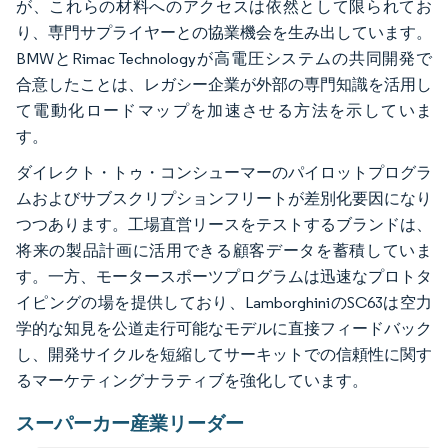
が、これらの材料へのアクセスは依然として限られてお
り、専門サプライヤーとの協業機会を生み出しています。
BMWとRimac Technologyが高電圧システムの共同開発で
合意したことは、レガシー企業が外部の専門知識を活用し
て電動化ロードマップを加速させる方法を示していま
す。
ダイレクト・トゥ・コンシューマーのパイロットプログラ
ムおよびサブスクリプションフリートが差別化要因になり
つつあります。工場直営リースをテストするブランドは、
将来の製品計画に活用できる顧客データを蓄積していま
す。一方、モータースポーツプログラムは迅速なプロトタ
イピングの場を提供しており、LamborghiniのSC63は空力
学的な知見を公道走行可能なモデルに直接フィードバック
し、開発サイクルを短縮してサーキットでの信頼性に関す
るマーケティングナラティブを強化しています。
スーパーカー産業リーダー