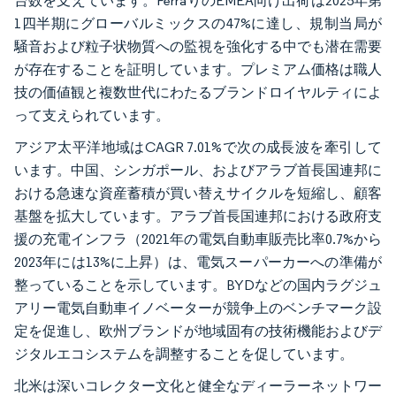
台数を支えています。FerraりのEMEA向け出荷は2025年第
1四半期にグローバルミックスの47%に達し、規制当局が
騒音および粒子状物質への監視を強化する中でも潜在需要
が存在することを証明しています。プレミアム価格は職人
技の価値観と複数世代にわたるブランドロイヤルティによ
って支えられています。
アジア太平洋地域はCAGR 7.01%で次の成長波を牽引して
います。中国、シンガポール、およびアラブ首長国連邦に
おける急速な資産蓄積が買い替えサイクルを短縮し、顧客
基盤を拡大しています。アラブ首長国連邦における政府支
援の充電インフラ（2021年の電気自動車販売比率0.7%から
2023年には13%に上昇）は、電気スーパーカーへの準備が
整っていることを示しています。BYDなどの国内ラグジュ
アリー電気自動車イノベーターが競争上のベンチマーク設
定を促進し、欧州ブランドが地域固有の技術機能およびデ
ジタルエコシステムを調整することを促しています。
北米は深いコレクター文化と健全なディーラーネットワー