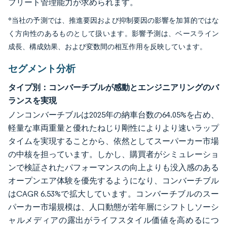
フリート管理能力が求められます。
*当社の予測では、推進要因および抑制要因の影響を加算的ではな
く方向性のあるものとして扱います。影響予測は、ベースライン
成長、構成効果、および変数間の相互作用を反映しています。
セグメント分析
タイプ別：コンバーチブルが感動とエンジニアリングのバ
ランスを実現
ノンコンバーチブルは2025年の納車台数の64.05%を占め、
軽量な車両重量と優れたねじり剛性によりより速いラップ
タイムを実現することから、依然としてスーパーカー市場
の中核を担っています。しかし、購買者がシミュレーショ
ンで検証されたパフォーマンスの向上よりも没入感のある
オープンエア体験を優先するようになり、コンバーチブル
はCAGR 6.53%で拡大しています。コンバーチブルのスー
パーカー市場規模は、人口動態が若年層にシフトしソーシ
ャルメディアの露出がライフスタイル価値を高めるにつ