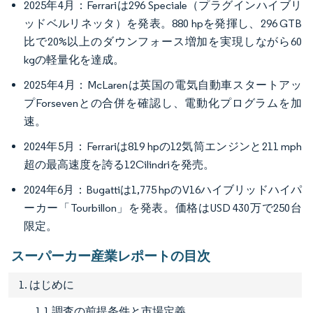
2025年4月：Ferrariは296 Speciale（プラグインハイブリ
ッドベルリネッタ）を発表。880 hpを発揮し、296 GTB
比で20%以上のダウンフォース増加を実現しながら60
kgの軽量化を達成。
2025年4月：McLarenは英国の電気自動車スタートアッ
プForsevenとの合併を確認し、電動化プログラムを加
速。
2024年5月：Ferrariは819 hpの12気筒エンジンと211 mph
超の最高速度を誇る12Cilindriを発売。
2024年6月：Bugattiは1,775 hpのV16ハイブリッドハイパ
ーカー「Tourbillon」を発表。価格はUSD 430万で250台
限定。
スーパーカー産業レポートの目次
1. はじめに
1.1 調査の前提条件と市場定義