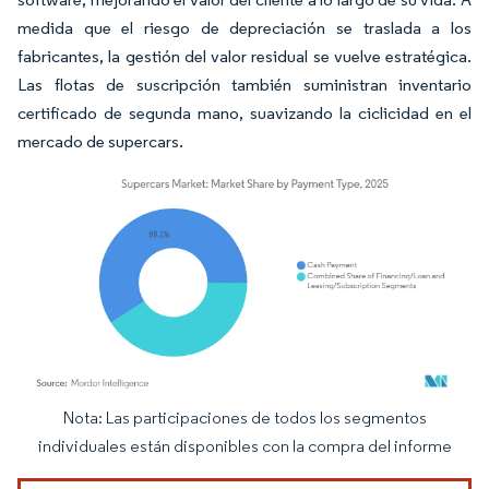
medida que el riesgo de depreciación se traslada a los
fabricantes, la gestión del valor residual se vuelve estratégica.
Las flotas de suscripción también suministran inventario
certificado de segunda mano, suavizando la ciclicidad en el
mercado de supercars.
Nota: Las participaciones de todos los segmentos
Imagen © Mordor Intelligence. El uso requiere atribución según CC BY 4.0.
individuales están disponibles con la compra del informe