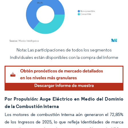
Nota: Las participaciones de todos los segmentos
Imagen © Mordor Intelligence. El uso requiere atribución según CC BY 4.0.
individuales están disponibles con la compra del informe
Por Propulsión: Auge Eléctrico en Medio del Dominio
de la Combustión Interna
Los motores de combustión interna aún generaron el 72,85%
de los ingresos de 2025, lo que refleja identidades de marca