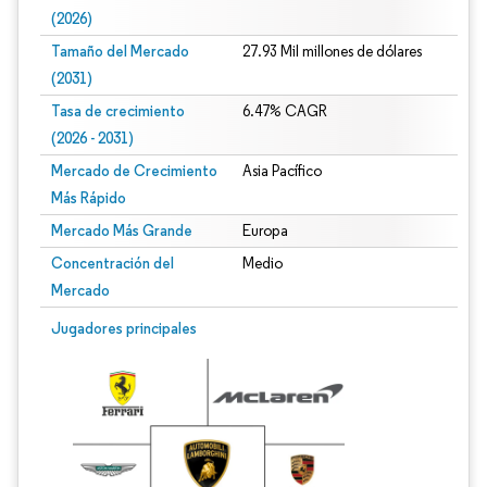
(2026)
Tamaño del Mercado
27.93 Mil millones de dólares
(2031)
Tasa de crecimiento
6.47% CAGR
(2026 - 2031)
Mercado de Crecimiento
Asia Pacífico
Más Rápido
Mercado Más Grande
Europa
Concentración del
Medio
Mercado
Imagen © Mordor Intelligence. El uso requiere atribución según CC BY 4.0.
Jugadores principales